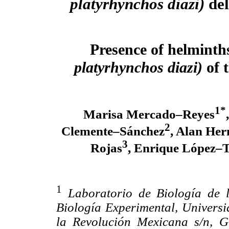
platyrhynchos diazi)
del
Presence of helminth
platyrhynchos diazi)
of 
1*
Marisa Mercado–Reyes
2
Clemente–Sánchez
, Alan He
3
Rojas
, Enrique López–T
1
Laboratorio de Biología de
Biología Experimental, Univers
la Revolución Mexicana s/n, G