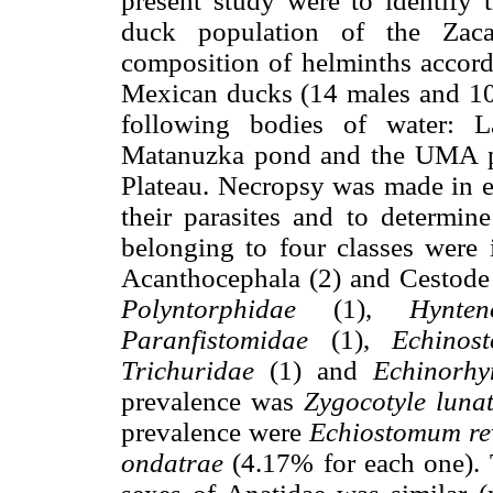
present study were to identify 
duck population of the Zaca
composition of helminths accord
Mexican ducks (14 males and 10 
following bodies of water: 
Matanuzka pond and the UMA po
Plateau. Necropsy was made in ea
their parasites and to determine
belonging to four classes were 
Acanthocephala (2) and Cestode (
Polyntorphidae
(1),
Hynte
Paranfistomidae
(1),
Echinos
Trichuridae
(1) and
Echinorh
prevalence was
Zygocotyle lun
prevalence were
Echiostomum rev
ondatrae
(4.17% for each one). 