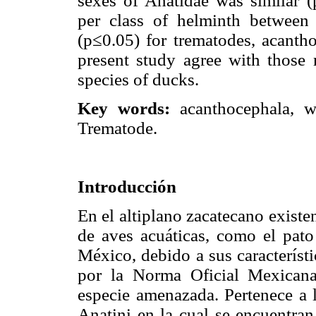
sexes of Anatidae was similar (p
per class of helminth between s
(p≤0.05) for trematodes, acantho
present study agree with those r
species of ducks.
Key words:
acanthocephala, w
Trematode.
Introducción
En el altiplano zacatecano existe
de aves acuáticas, como el pato
México, debido a sus característ
por la Norma Oficial Mexi
especie amenazada. Pertenece a l
Anatini en la cual se encuentran