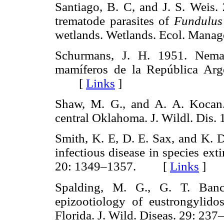
Santiago, B. C, and J. S. Weis.
trematode parasites of
Fundulus
wetlands. Wetlands. Ecol. Ma
Schurmans, J. H. 1951. Nemat
mamíferos de la República Arge
[
Links
]
Shaw, M. G., and A. A. Kocan.
central Oklahoma. J. Wildl. Di
Smith, K. E, D. E. Sax, and K. D
infectious disease in species ex
20: 1349–1357. [
Links
]
Spalding, M. G., G. T. Bancr
epizootiology of eustrongylido
Florida. J. Wild. Diseas. 29: