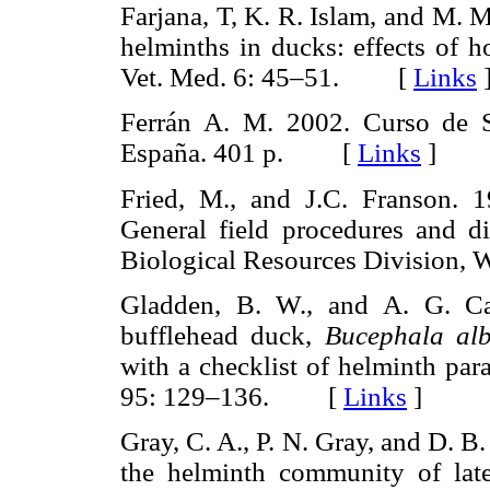
Farjana, T, K. R. Islam, and M. 
helminths in ducks: effects of h
Vet. Med. 6: 45–51. [
Links
Ferrán A. M. 2002. Curso de 
España. 401 p. [
Links
]
Fried, M., and J.C. Franson. 1
General field procedures and di
Biological Resources Division
Gladden, B. W., and A. G. Can
bufflehead duck,
Bucephala al
with a checklist of helminth paras
95: 129–136. [
Links
]
Gray, C. A., P. N. Gray, and D. B.
the helminth community of late–