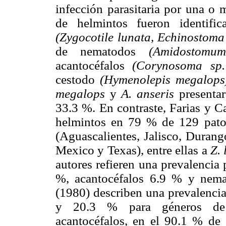
infección parasitaria por una o 
de helmintos fueron identifi
(Zygocotile lunata, Echinostom
de nematodos
(Amidostomum
acantocéfalos
(Corynosoma sp
cestodo
(Hymenolepis megalop
megalops
y
A. anseris
presenta
33.3 %. En contraste, Farias y C
helmintos en 79 % de 129 patos
(Aguascalientes, Jalisco, Dura
Mexico y Texas), entre ellas a
Z.
autores refieren una prevalencia
%, acantocéfalos 6.9 % y nem
(1980) describen una prevalenci
y 20.3 % para géneros de 
acantocéfalos, en el 90.1 % de