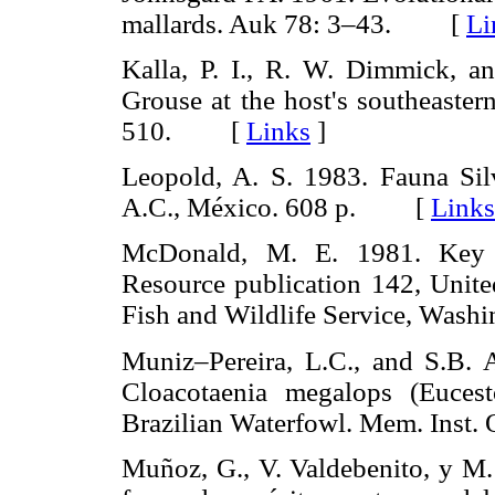
mallards. Auk 78: 3–43. [
Li
Kalla, P. I., R. W. Dimmick, a
Grouse at the host's southeaster
510. [
Links
]
Leopold, A. S. 1983. Fauna Sil
A.C., México. 608 p. [
Links
McDonald, M. E. 1981. Key t
Resource publication 142, United
Fish and Wildlife Service, Wa
Muniz–Pereira, L.C., and S.B. A
Cloacotaenia megalops (Euces
Brazilian Waterfowl. Mem. Ins
Muñoz, G., V. Valdebenito, y M.