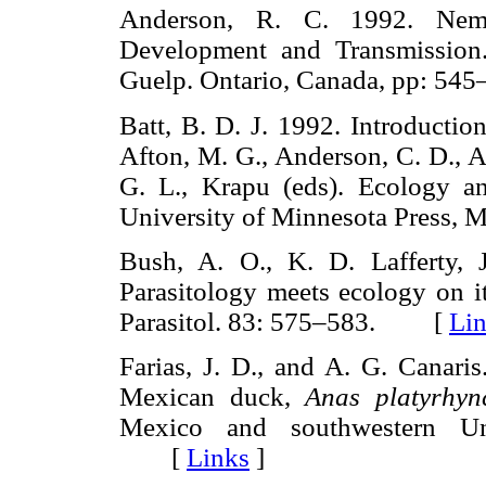
Anderson, R. C. 1992. Nemat
Development and Transmission
Guelp. Ontario, Canada, pp: 
Batt, B. D. J. 1992. Introductio
Afton, M. G., Anderson, C. D., A
G. L., Krapu (eds). Ecology 
University of Minnesota Press
Bush, A. O., K. D. Lafferty,
Parasitology meets ecology on it
Parasitol. 83: 575–583. [
Li
Farias, J. D., and A. G. Canaris
Mexican duck,
Anas platyrhy
Mexico and southwestern Uni
[
Links
]