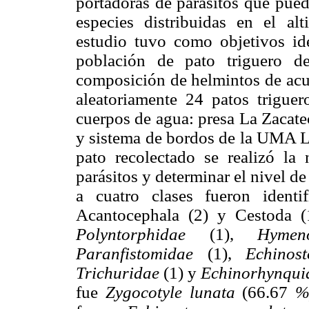
portadoras de parásitos que pued
especies distribuidas en el al
estudio tuvo como objetivos ide
población de pato triguero de
composición de helmintos de acue
aleatoriamente 24 patos trigu
cuerpos de agua: presa La Zacat
y sistema de bordos de la UMA Lo
pato recolectado se realizó la 
parásitos y determinar el nivel de
a cuatro clases fueron identi
Acantocephala (2) y Cestoda (1
Polyntorphidae
(1),
Hymen
Paranfistomidae
(1),
Echinos
Trichuridae
(1) y
Echinorhynqu
fue
Zygocotyle lunata
(66.67
%