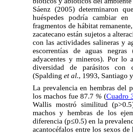
bióticos y abióticos del ambiente
Sáenz (2005) determinaron que
huéspedes podría cambiar en 
fragmentos de hábitat remanente,
zacatecano están sujetos a alter
con las actividades salineras y 
escorrentías de aguas negras 
adyacentes y mineros). Por lo a
diversidad de parásitos con 
(Spalding
et al.,
1993, Santiago y
La prevalencia en hembras del p
los machos fue 87.7
%
(
Cuadro 
Wallis mostró similitud (p>0.5
machos y hembras de los ejem
diferencia (p≤0.5) en la prevalen
acantocéfalos entre los sexos de 