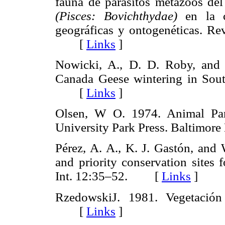
fauna de parásitos metazoos del
(Pisces: Bovichthydae)
en la 
geográficas y ontogenéticas. Rev
[
Links
]
Nowicki, A., D. D. Roby, and
Canada Geese wintering in South
[
Links
]
Olsen, W O. 1974. Animal Para
University Park Press. Baltim
Pérez, A. A., K. J. Gastón, and
and priority conservation sites
Int. 12:35–52. [
Links
]
RzedowskiJ. 1981. Vegetació
[
Links
]