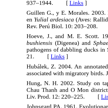
937–1944. [
Links
]
Guillen G., y E. Morales. 2003. 
en
Yulial ardesiaca
(Aves: Rallid
Rev. Perú Biol. 10: 203–208
Hoeve, J., and M. E. Scott. 1
bushiensis
(Digenea) and
Sphae
pathogens of dabbling ducks in 
21. [
Links
]
Hubálek, Z. 2004. An annotated
associated with migratory birds
Hung, N. H. 2002. Study on tap
Chau Thanh and O Mon districts
Liv. Prod. 12: 220–225. [
Li
Johnsgard PA. 1961. Evolutionar