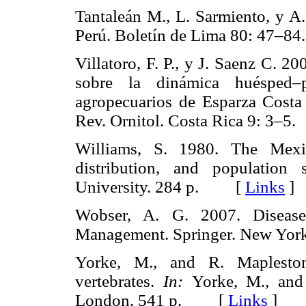
Tantaleán M., L. Sarmiento, y A
Perú. Boletín de Lima 80: 47
Villatoro, F. P., y J. Saenz C. 2
sobre la dinámica huésped–p
agropecuarios de Esparza Costa 
Rev. Ornitol. Costa Rica 9: 3
Williams, S. 1980. The Mexic
distribution, and population 
University. 284 p. [
Links
]
Wobser, A. G. 2007. Disease
Management. Springer. New Y
Yorke, M., and R. Mapleston
vertebrates.
In:
Yorke, M., and 
London. 541 p. [
Links
]