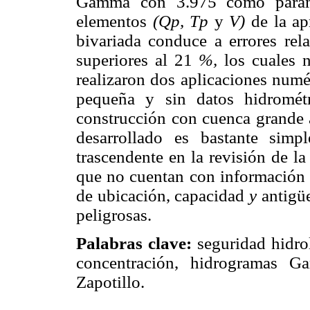
Gamma con 3.975 como parámet
elementos
(Qp, Tp
y
V)
de la a
bivariada conduce a errores re
superiores al 21
%,
los cuales n
realizaron dos aplicaciones numé
pequeña y sin datos hidromé
construcción con cuenca grande 
desarrollado es bastante simp
trascendente en la revisión de l
que no cuentan con información h
de ubicación, capacidad
y
antigü
peligrosas.
Palabras clave:
seguridad hidro
concentración, hidrogramas G
Zapotillo.