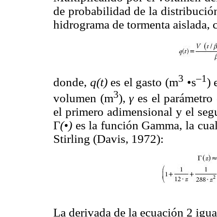
de probabilidad de la distribució
hidrograma de tormenta aislada, 
3
–1
donde,
q(t)
es el gasto (m
•s
) 
3
volumen (m
),
γ
es el parámetro
el primero adimensional y el se
Γ
(•)
es la función Gamma, la cua
Stirling (Davis, 1972):
La derivada de la ecuación 2 igual