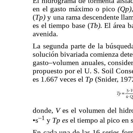
El hidrograma de tormenta aisla
en el gasto máximo o pico
(Qp)
(
Tp)
y una rama descendente llam
es el tiempo base (
Tb).
El área 
avenida.
La segunda parte de la búsqueda
solución bivariada comienza det
gasto–volumen anuales, consider
propuesto por el U. S. Soil Cons
es 1.667 veces el
Tp
(Snider, 1972
donde,
V
es el volumen del hid
–1
•s
y
Tp es
el tiempo al pico en
En cada una de las 16 series fo