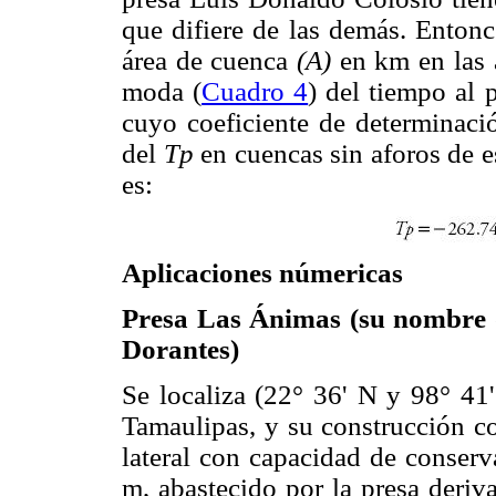
que difiere de las demás. Entonce
área de cuenca
(A)
en km en las 
moda (
Cuadro 4
) del tiempo al 
cuyo coeficiente de determinació
del
Tp
en cuencas sin aforos de e
es:
Aplicaciones númericas
Presa Las Ánimas (su nombre o
Dorantes)
Se localiza (22° 36' N y 98° 41
Tamaulipas, y su construcción c
lateral con capacidad de conser
m, abastecido por la presa deriv