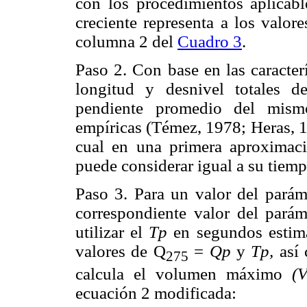
con los procedimientos aplicabl
creciente representa a los valor
columna 2 del
Cuadro 3
.
Paso 2. Con base en las caracterís
longitud y desnivel totales d
pendiente promedio del mismo
empíricas (Témez, 1978; Heras, 
cual en una primera aproximac
puede considerar igual a su tiem
Paso 3. Para un valor del pará
correspondiente valor del pará
utilizar el
Tp
en segundos estim
valores de Q
=
Qp
y
Tp,
así
275
calcula el volumen máximo
(
ecuación 2 modificada: