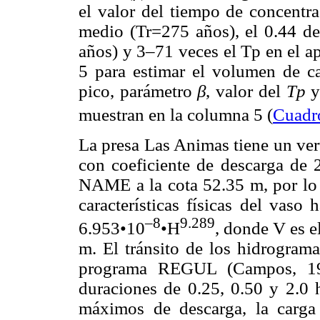
el valor del tiempo de concentr
medio (Tr=275 años), el 0.44 d
años) y 3–71 veces el Tp en el a
5 para estimar el volumen de c
pico, parámetro
β
, valor del
Tp
y
muestran en la columna 5 (
Cuadr
La presa Las Animas tiene un ver
con coeficiente de descarga de 2
NAME a la cota 52.35 m, por lo c
características físicas del vaso
–8
9.289
6.953•10
•H
, donde V es 
m. El tránsito de los hidrograma
programa REGUL (Campos, 1994
duraciones de 0.25, 0.50 y 2.0 
máximos de descarga, la carga 