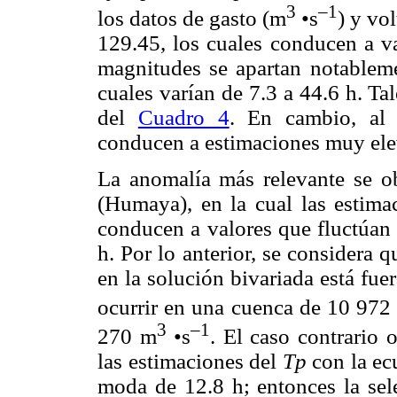
3
–1
los datos de gasto (m
•s
) y v
129.45, los cuales conducen a v
magnitudes se apartan notableme
cuales varían de 7.3 a 44.6 h. Ta
del
Cuadro 4
. En cambio, al 
conducen a estimaciones muy el
La anomalía más relevante se o
(Humaya), en la cual las estim
conducen a valores que fluctúan
h. Por lo anterior, se considera 
en la solución bivariada está fuera
ocurrir en una cuenca de 10 972
3
–1
270 m
•s
. El caso contrario 
las estimaciones del
Tp
con la ec
moda de 12.8 h; entonces la se