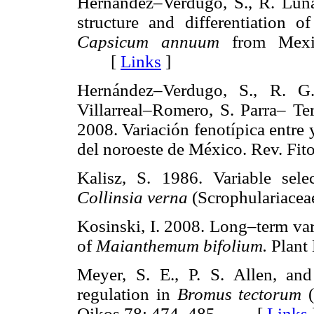
Hernández–Verdugo, S., R. Lun
structure and differentiation 
Capsicum annuum
from Mexi
[
Links
]
Hernández–Verdugo, S., R. G
Villarreal–Romero, S. Parra– Ter
2008. Variación fenotípica entre 
del noroeste de México. Rev. 
Kalisz, S. 1986. Variable sel
Collinsia verna
(Scrophulariac
Kosinski, I. 2008. Long–term vari
of
Maianthemum bifolium.
Plan
Meyer, S. E., P. S. Allen, an
regulation in
Bromus tectorum
Oikos 78: 474–485. [
Links