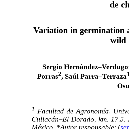
de ch
Variation in germination
wild 
Sergio Hernández–Verdugo
2
Porras
, Saúl Parra–Terraza
Osu
1
Facultad de Agronomía, Unive
Culiacán–El Dorado, km. 17.5. 
México. *Autor responsable:
(
se