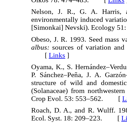
Nelson, J. R., G. A. Harris,
environmentally induced variat
[Simonkai] Nevski). Ecology 
Obeso, J. R. 1993. Seed mass va
albus:
sources of variation and
[
Links
]
Oyama, K., S. Hernández–Verdu
P. Sánchez–Peña, J. A. Garzón
structure of wild and domesti
(Solanaceae) from northwester
Crop Evol. 53: 553–562. [
L
Roach, D. A., and R. Wulff. 198
Ecol. Syst. 18: 209–223. [
L