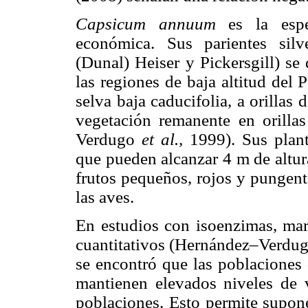
Capsicum annuum
es la esp
económica. Sus parientes silv
(Dunal) Heiser y Pickersgill) se
las regiones de baja altitud del
selva baja caducifolia, a orillas 
vegetación remanente en orilla
Verdugo
et al.,
1999). Sus plan
que pueden alcanzar 4 m de altur
frutos pequeños, rojos y pungen
las aves.
En estudios con isoenzimas, ma
cuantitativos (Hernández–Verdu
se encontró que las poblaciones 
mantienen elevados niveles de v
poblaciones. Esto permite supone