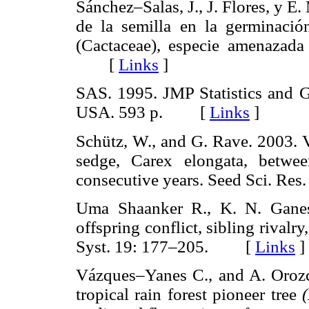
Sánchez–Salas, J., J. Flores, y E
de la semilla en la germinaci
(Cactaceae), especie amenazada 
[
Links
]
SAS. 1995. JMP Statistics and G
USA. 593 p. [
Links
]
Schütz, W., and G. Rave. 2003. V
sedge, Carex elongata, betwe
consecutive years. Seed Sci. 
Uma Shaanker R., K. N. Ganes
offspring conflict, sibling rivalr
Syst. 19: 177–205. [
Links
]
Vázques–Yanes C., and A. Orozc
tropical rain forest pioneer tree