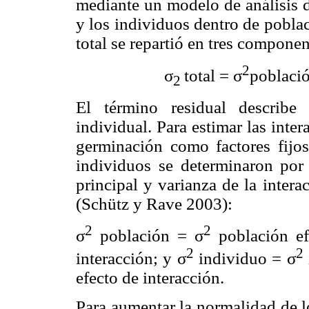
mediante un modelo de análisis d
y los individuos dentro de poblac
total se repartió en tres compone
2
σ
total = σ
poblaci
2
El término residual describe
individual. Para estimar las inte
germinación como factores fijos
individuos se determinaron por
principal y varianza de la inter
(Schütz y Rave 2003):
2
2
σ
población = σ
población ef
2
2
interacción; y σ
individuo = σ
efecto de interacción.
Para aumentar la normalidad de lo