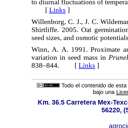
to diurnal fluctuations of tempe
[
Links
]
Willenborg, C. J., J. C. Wildeman
Shirtliffe. 2005. Oat germinatio
seed sizes, and osmotic potent
Winn, A. A. 1991. Proximate an
variation in seed mass in
Prunel
838–844. [
Links
]
Todo el contenido de esta 
bajo una
Lice
Km. 36.5 Carretera Mex-Texc
56220, (
agroc