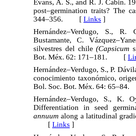
Evans, A. S., and R. J. Cabin. 1
post–germination traits? The c
344–356. [
Links
]
Hernández–Verdugo, S., R. 
Bustamante, C. Vázquez–Yane
silvestres del chile
(Capsicum
s
Bot. Méx. 62: 171–181. [
Li
Hernández–Verdugo, S., P. Dávil
conocimiento taxonómico, orige
Bol. Soc. Bot. Méx. 64: 65–8
Hernández–Verdugo, S., K. O
Differentiation in seed germ
annuum
along a latitudinal grad
[
Links
]