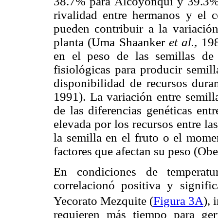
38.7% para Alcoyonqui y 39.3% 
rivalidad entre hermanos y el c
pueden contribuir a la variació
planta (Uma Shaanker
et al.,
198
en el peso de las semillas de
fisiológicas para producir semil
disponibilidad de recursos dura
1991). La variación entre semil
de las diferencias genéticas ent
elevada por los recursos entre la
la semilla en el fruto o el mome
factores que afectan su peso (Obe
En condiciones de temperatur
correlacionó positiva y signifi
Yecorato Mezquite (
Figura 3A
),
requieren más tiempo para ger