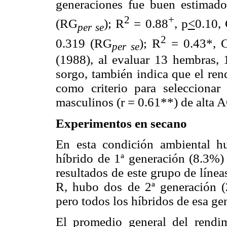
generaciones fue buen estima
2
+
(RG
); R
= 0.88
, p
<
0.10,
per se
2
0.319 (RG
); R
= 0.43*, C
per se
(1988), al evaluar 13 hembras, 
sorgo, también indica que el re
como criterio para seleccionar
masculinos (r = 0.61**) de alta 
Experimentos en secano
En esta condición ambiental h
híbrido de 1ª generación (8.3%)
resultados de este grupo de líneas
R, hubo dos de 2ª generación (
pero todos los híbridos de esa ge
El promedio general del rendim