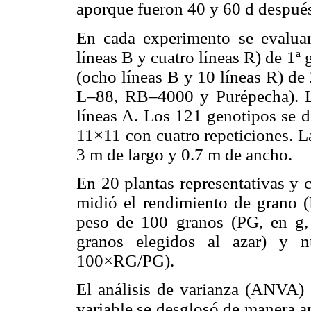
aporque fueron 40 y 60 d después
En cada experimento se evaluar
líneas B y cuatro líneas R) de 1ª
(ocho líneas B y 10 líneas R) de
L–88, RB–4000 y Purépecha). La
líneas A. Los 121 genotipos se d
11×11 con cuatro repeticiones. L
3 m de largo y 0.7 m de ancho.
En 20 plantas representativas y 
midió el rendimiento de grano 
peso de 100 granos (PG, en g
granos elegidos al azar) y
100×RG/PG).
El análisis de varianza (ANVA
variable se desglosó de manera a