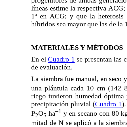
progenitores de ambas generaci
líneas estime la respectiva ACG; 
1ª en ACG; y que la heterosis y
híbridos sea mayor que las de la 1
MATERIALES Y MÉTODOS
En el
Cuadro 1
se presentan las c
de evaluación.
La siembra fue manual, en seco y 
una plántula cada 10 cm (142 8
riego tuvieron humedad óptima 
precipitación pluvial (
Cuadro 1
)
–1
P
O
ha
y en secano con 80 k
2
5
mitad de N se aplicó a la siembra