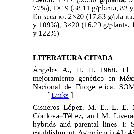
77%), 1×19 (58.11 g/planta, 83 y
En secano: 2×20 (17.83 g/planta
y 109%), 3×20 (16.20 g/planta, 
y 122%).
LITERATURA CITADA
Ángeles A., H. H. 1968. El 
mejoramiento genético en Méx
Nacional de Fitogenética. SO
[
Links
]
Cisneros–López, M. E., L. E.
Córdova–Téllez, and M. Liver
hybrids and parental lines. I: 
establishment. Agrociencia 4