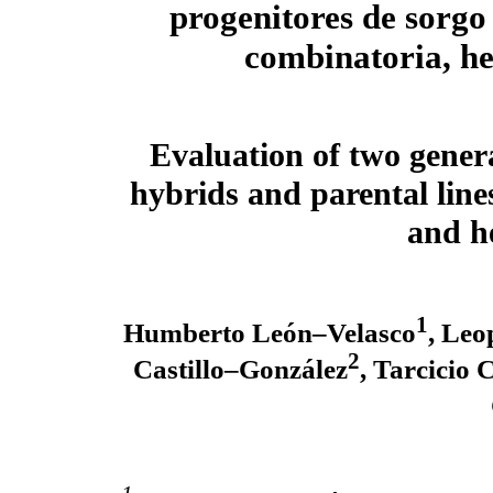
progenitores de sorgo t
combinatoria, het
Evaluation of two gener
hybrids and parental lines
and he
1
Humberto León–Velasco
, Le
2
Castillo–González
, Tarcicio