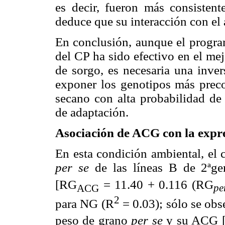
es decir, fueron más consisten
deduce que su interacción con el
En conclusión, aunque el progra
del CP ha sido efectivo en el me
de sorgo, es necesaria una inver
exponer los genotipos más preco
secano con alta probabilidad de 
de adaptación.
Asociación de ACG con la expr
En esta condición ambiental, el 
per se
de las líneas B de 2ªge
[RG
= 11.40 + 0.116 (RG
ACG
pe
2
para NG (R
= 0.03); sólo se obse
peso de grano
per se
y su ACG 