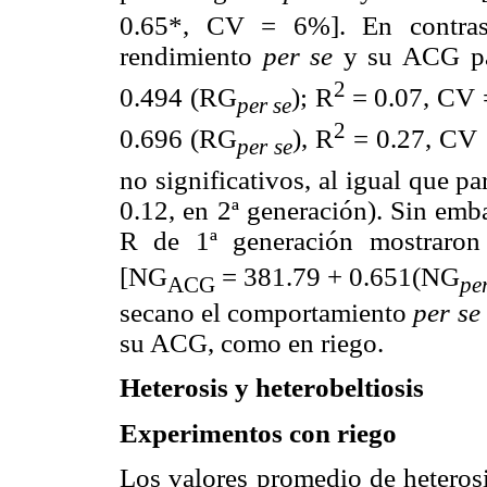
0.65*, CV = 6%]. En contraste
rendimiento
per se
y su ACG pa
2
0.494 (RG
); R
= 0.07, CV 
per se
2
0.696 (RG
), R
= 0.27, CV 
per se
no significativos, al igual que p
0.12, en 2ª generación). Sin em
R de 1ª generación mostraron r
[NG
= 381.79 + 0.651(NG
ACG
per
secano el comportamiento
per se
su ACG, como en riego.
Heterosis y heterobeltiosis
Experimentos con riego
Los valores promedio de heteros