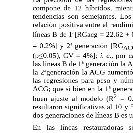
compone de 12 híbridos, mientr
tendencias son semejantes. Los 
relación positiva entre el rendi
líneas B de 1ª[RGacg = 22.62 +
= 0.2%] y 2ª generación [RG
AC
(p
<
0.05), CV = 4%];
i. e.,
por c
las líneas B de 1ª generación la
la 2ªgeneración la ACG aumentó
las regresiones para peso y nú
ACG; que si bien en la 1ª genera
2
buen ajuste al modelo (R
= 0.
resultaron significativas al 10 y
dos generaciones de líneas B es 
En las líneas restauradoras 