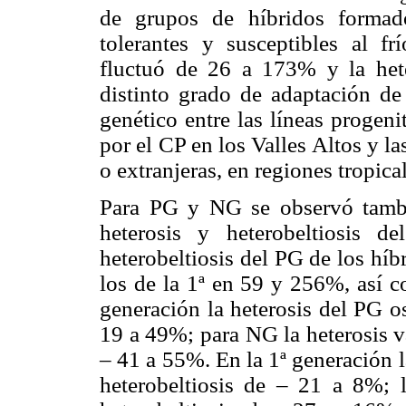
de grupos de híbridos formad
tolerantes y susceptibles al fr
fluctuó de 26 a 173% y la hete
distinto grado de adaptación de 
genético entre las líneas progeni
por el CP en los Valles Altos y la
o extranjeras, en regiones tropica
Para PG y NG se observó tambié
heterosis y heterobeltiosis 
heterobeltiosis del PG de los híb
los de la 1ª en 59 y 256%, así 
generación la heterosis del PG o
19 a 49%; para NG la heterosis v
– 41 a 55%. En la 1ª generación l
heterobeltiosis de – 21 a 8%;