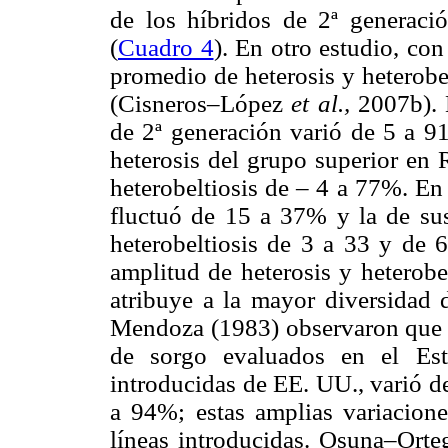
de los híbridos de 2ª generaci
(
Cuadro 4
). En otro estudio, con
promedio de heterosis y heterobe
(Cisneros–López
et al.,
2007b). 
de 2ª generación varió de 5 a 91
heterosis del grupo superior en 
heterobeltiosis de – 4 a 77%. En 
fluctuó de 15 a 37% y la de su
heterobeltiosis de 3 a 33 y de 
amplitud de heterosis y heterobe
atribuye a la mayor diversidad d
Mendoza (1983) observaron que la
de sorgo evaluados en el Est
introducidas de EE. UU., varió d
a 94%; estas amplias variaciones
líneas introducidas. Osuna–Ort