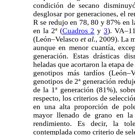
condición de secano disminuy
desglosar por generaciones, el re
R se redujo en 78, 80 y 87% en l
en la 2ª (
Cuadros 2
y
3
). VA–11
(León–Velasco
et al.,
2009). La 
aunque en menor cuantía, exce
generación. Estas drásticas di
heladas que acortaron la etapa de
genotipos más tardíos (León–
genotipos de 2ª generación redu
de la 1ª generación (81%), sobr
respecto, los criterios de selecció
en una alta proporción de pole
mayor llenado de grano en la 
rendimiento. Es decir, la to
contemplada como criterio de sel