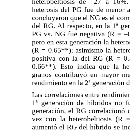
heterobeltiosis de –27 a 16%
heterosis del PG fue de menor 
concluyeron que el NG es el comp
del RG. Al respecto, en la 1ª gen
PG vs. NG fue negativa (R = –0
pero en esta generación la heter
(R = 0.65**); asimismo la heter
positiva con la del RG (R = 0
0.66**). Esto indica que la he
granos contribuyó en mayor medi
rendimiento en la 2ª generación d
Las correlaciones entre rendimien
1ª generación de híbridos no fu
generación, el RG correlacionó c
vez con la heterobeltiosis (R 
aumentó el RG del híbrido se inc