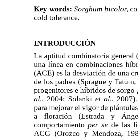
Key words:
Sorghum bicolor,
co
cold tolerance.
INTRODUCCIÓN
La aptitud combinatoria general
una línea en combinaciones híbri
(ACE) es la desviación de una c
de los padres (Sprague y Tatum, 
progenitores e híbridos de sorgo
al.,
2004; Solanki
et al.,
2007).
para mejorar el vigor de plántula
a floración (Estrada y Áng
comportamiento
per se
de las l
ACG (Orozco y Mendoza, 1983;