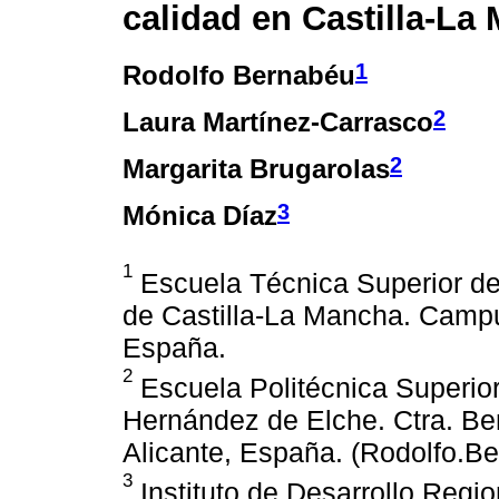
calidad en Castilla-La
1
Rodolfo Bernabéu
2
Laura Martínez-Carrasco
2
Margarita Brugarolas
3
Mónica Díaz
1
Escuela Técnica Superior de
de Castilla-La Mancha. Campus
España.
2
Escuela Politécnica Superior
Hernández de Elche. Ctra. Ben
Alicante, España. (Rodolfo.
3
Instituto de Desarrollo Regio