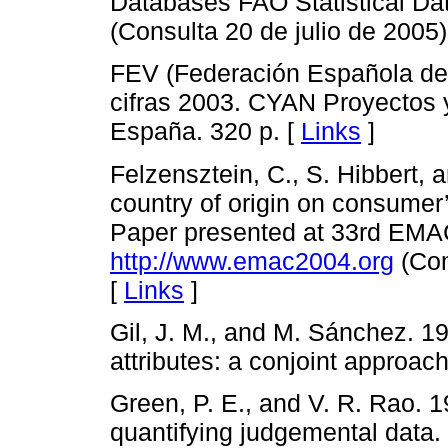
Databases FAO Statistical D
(Consulta 20 de julio de 2005)
FEV (Federación Española del
cifras 2003. CYAN Proyectos y
España. 320 p. [
Links
]
Felzensztein, C., S. Hibbert, 
country of origin on consumer
Paper presented at 33rd EMA
http://www.emac2004.org
(Con
[
Links
]
Gil, J. M., and M. Sánchez. 1
attributes: a conjoint approach
Green, P. E., and V. R. Rao.
quantifying judgemental data.