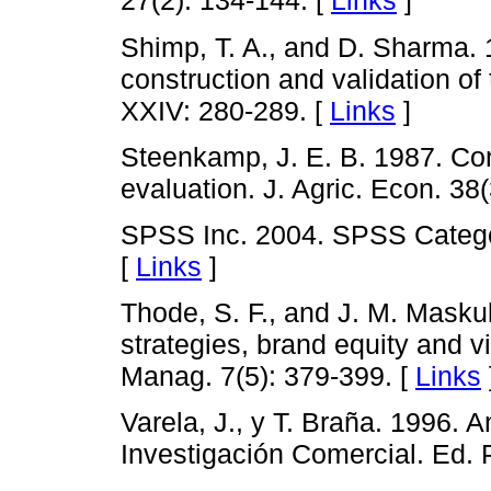
27(2): 134-144. [
Links
]
Shimp, T. A., and D. Sharma.
construction and validation o
XXIV: 280-289. [
Links
]
Steenkamp, J. E. B. 1987. Co
evaluation. J. Agric. Econ. 38
SPSS Inc. 2004. SPSS Categor
[
Links
]
Thode, S. F., and J. M. Mask
strategies, brand equity and v
Manag. 7(5): 379-399. [
Links
Varela, J., y T. Braña. 1996. A
Investigación Comercial. Ed. 