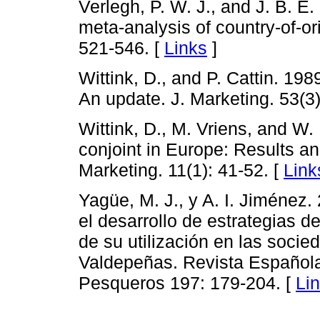
Verlegh, P. W. J., and J. B. 
meta-analysis of country-of-or
521-546. [
Links
]
Wittink, D., and P. Cattin. 198
An update. J. Marketing. 53(3)
Wittink, D., M. Vriens, and W
conjoint in Europe: Results and 
Marketing. 11(1): 41-52. [
Link
Yagüe, M. J., y A. I. Jiménez
el desarrollo de estrategias d
de su utilización en las soci
Valdepeñas. Revista Española
Pesqueros 197: 179-204. [
Li