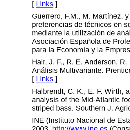
[
Links
]
Guerrero, F.M., M. Martínez, y
preferencias de técnicos en s
mediante la utilización de aná
Asociación Española de Profe
para la Economía y la Empres
Hair, J. F., R. E. Anderson, R
Análisis Multivariante. Prenti
[
Links
]
Halbrendt, C. K., E. F. Wirth,
analysis of the Mid-Atlantic fo
striped bass. Southern J. Agri
INE (Instituto Nacional de Est
2003.
http://www.ine.es
(Consu