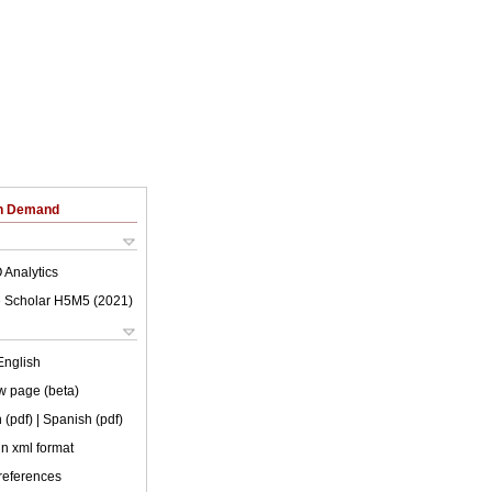
on Demand
 Analytics
 Scholar H5M5 (
2021
)
English
w page (beta)
 (pdf)
| Spanish (pdf)
 in xml format
 references