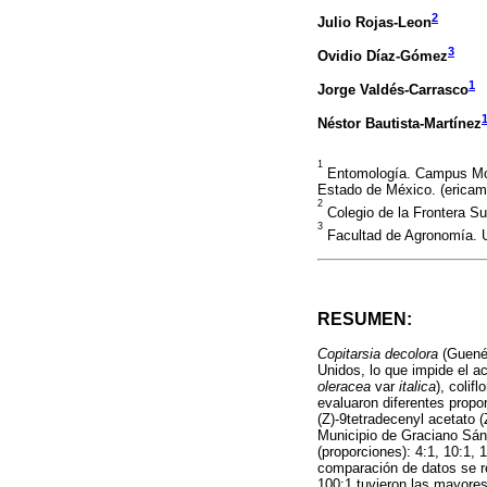
2
Julio Rojas-Leon
3
Ovidio Díaz-Gómez
1
Jorge Valdés-Carrasco
Néstor Bautista-Martínez
1
Entomología. Campus Mont
Estado de México. (erica
2
Colegio de la Frontera Su
3
Facultad de Agronomía. U
RESUMEN:
Copitarsia decolora
(Guenée
Unidos, lo que impide el 
oleracea
var
italica
), coliflo
evaluaron diferentes prop
(Z)-9tetradecenyl acetato 
Municipio de Graciano Sánc
(proporciones): 4:1, 10:1, 
comparación de datos se re
100:1 tuvieron las mayore