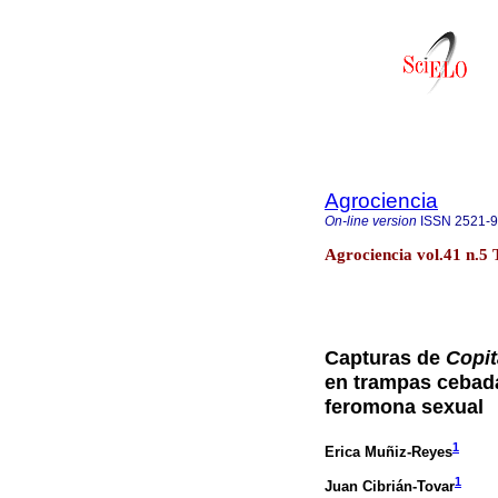
Agrociencia
On-line version
ISSN
2521-
Agrociencia vol.41 n.5 
Capturas de
Copit
en trampas cebada
feromona sexual
1
Erica Muñiz-Reyes
1
Juan Cibrián-Tovar