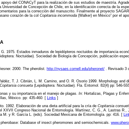
el apoyo del CONACyT para la realización de sus estudios de maestría. Agrad
a Universidad de Concepción de Chile, en la identificación correcta de la espec
omentarios para la corrección del manuscrito. Finalmente al proyecto SA
usano corazón de la col
Copitarsia incommoda
(Walker) en México” por el apoy
DA
t G. 1975. Estados inmaduros de lepidópteros noctuidos de importancia econ
idoptera: Noctuidae). Sociedad de Biología de Concepción, publicación especi
riesner. 2000. The pherolist.
http://nysaes.cornell.edu/pheronet/
. Revisado 3 
 Valdéz, T. J. Cibrián, L. M. Camino, and O. R. Osorio 1999. Morphology and di
Copitarsia consueta
(Lepidoptera: Noctuidae). Fla. Entomol. 82(4) pp: 546-55
monas y su importancia en el manejo de plagas.
In
: Hortalizas, Plagas y Enfe
illas, México. pp: 435-460. [
Links
]
to. 1992. Elaboración de una dieta artificial para la cría de
Copitarsia consuet
l XXVII Congreso Nacional de Entomología. Martínez, C. G., A. Lastras R., J.
za M. y R. García L. (eds). Sociedad Mexicana de Entomología. pp: 416. [
Lin
e pherobase: Database of insect pheromones and semiochemicals.
www.phero