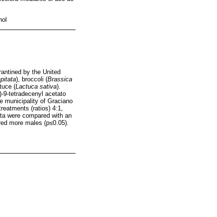
nol
rantined by the United
pitata
), broccoli (
Brassica
ttuce (
Lactuca sativa
).
-9-tetradecenyl acetato
e municipality of Graciano
eatments (ratios) 4:1,
 Data were compared with an
red more males (p≤0.05).