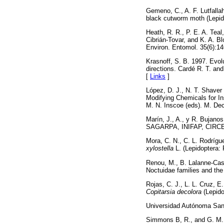
Gemeno, C., A. F. Lutfalla
black cutworm moth (Lepid
Heath, R. R., P. E. A. Teal
Cibrián-Tovar, and K. A. 
Environ. Entomol. 35(6):1
Krasnoff, S. B. 1997. Evo
directions. Cardé R. T. an
[
Links
]
López, D. J., N. T. Shaver
Modifying Chemicals for In
M. N. Inscoe (eds). M. Dec
Marín, J., A., y R. Bujanos
SAGARPA, INIFAP, CIRCE, 
Mora, C. N., C. L. Rodríg
xylostella
L. (Lepidoptera: P
Renou, M., B. Lalanne-Cass
Noctuidae families and the
Rojas, C. J., L. L. Cruz, E
Copitarsia decolora
(Lepido
Universidad Autónoma San L
Simmons B, R., and G. M. 