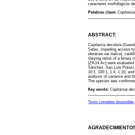
caracteres morfológicos de
Palabras clave:
Copitarsi
ABSTRACT:
Copitarsia decolora
(Guenée
Sates, impeding access to
oleracea
var
italica
), caulif
Varying ratios of a binary 
(Z9-14:Ac) were evaluated f
Sánchez, San Luis Potosí,
10:1, 100:1, 1:4, 1:10, and
analysis of variance and t
The species was confirme
Key words:
Copitarsia dec
Texto completo disponible
AGRADECIMIENTO