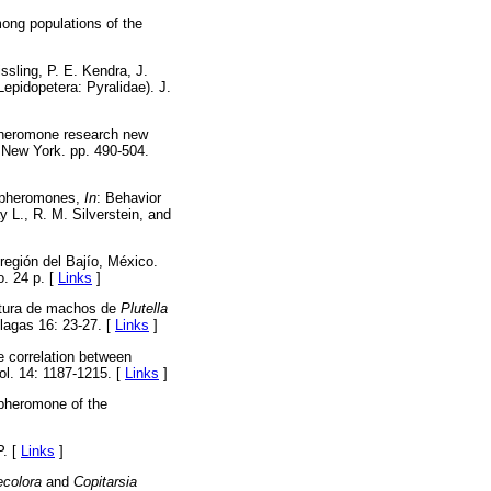
ong populations of the
ssling, P. E. Kendra, J.
Lepidopetera: Pyralidae). J.
Pheromone research new
 New York. pp. 490-504.
 pheromones,
In
: Behavior
 L., R. M. Silverstein, and
 región del Bajío, México.
. 24 p. [
Links
]
aptura de machos de
Plutella
lagas 16: 23-27. [
Links
]
e correlation between
ol. 14: 1187-1215. [
Links
]
x pheromone of the
P. [
Links
]
ecolora
and
Copitarsia