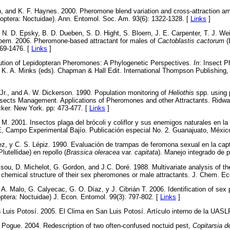
h, and K. F. Haynes. 2000. Pheromone blend variation and cross-attraction am
optera: Noctuidae). Ann. Entomol. Soc. Am. 93(6): 1322-1328. [
Links
]
, N. D. Epsky, B. D. Dueben, S. D. Hight, S. Bloern, J. E. Carpenter, T. J. Wei
Bloem. 2006. Pheromone-based attractant for males of
Cactoblastis cactorum
(
469-1476. [
Links
]
lution of Lepidopteran Pheromones: A Phylogenetic Perspectives.
In
: Insect 
d K. A. Minks (eds). Chapman & Hall Edit. International Thompson Publishing,
 Jr., and A. W. Dickerson. 1990. Population monitoring of
Heliothis
spp. using
sects Management. Applications of Pheromones and other Attractants. Ridway
ker. New York. pp: 473-477. [
Links
]
 M. 2001. Insectos plaga del brócoli y coliflor y sus enemigos naturales en la
Campo Experimental Bajío. Publicación especial No. 2. Guanajuato, México
uez, y C. S. Lépiz. 1990. Evaluación de trampas de feromona sexual en la c
lutellidae) en repollo (
Brassica oleracea
var.
capitata
). Manejo integrado de p
ou, D. Michelot, G. Gordon, and J.C. Doré. 1988. Multivariate analysis of th
 chemical structure of their sex pheromones or male attractants. J. Chem. Ec
. A. Malo, G. Calyecac, G. O. Díaz, y J. Cibrián T. 2006. Identification of se
ptera: Noctuidae) J. Econ. Entomol. 99(3): 797-802. [
Links
]
uis Potosí. 2005. El Clima en San Luis Potosí. Artículo interno de la UASL
Pogue. 2004. Redescription of two often-confused noctuid pest,
Copitarsia d