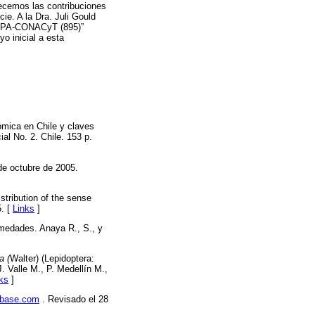
ecemos las contribuciones
ie. A la Dra. Juli Gould
GARPA-CONACyT (895)”
o inicial a esta
ómica en Chile y claves
al No. 2. Chile. 153 p.
de octubre de 2005.
stribution of the sense
5. [
Links
]
rmedades. Anaya R., S., y
a (
Walter) (Lepidoptera:
 Valle M., P. Medellín M.,
ks
]
base.com
. Revisado el 28