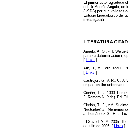
El primer autor agradece 
del Dr. Andrés Angulo, de l
(USDA) por sus valiosos c
Estudio bioecológico del g
investigación.
LITERATURA CITA
Angulo, A. O., y T. Weiger
para su determinación (Lep
[
Links
]
Arn, H., M. Tóth, and E. P
[
Links
]
Castrejón, G. V. R., C. J.
organs on the antennae of
Cibrián, T., J. 1999. Fero
J. Romero N. (eds). Ed. Tr
Cibrián, T., J., y A. Sugimo
Noctuidae)
In
: Memorias de
J. Hernández G., R. J. Lo
El-Sayed, A. M. 2005. Th
de julio de 2005. [
Links
]