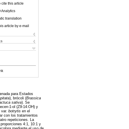
cite this article
 Analytics
ic translation
is article by e-mail
ks
nk
tenada para Estados
pitata
), brócoli (
Brassica
actuca sativa
). Se
adecen-1-ol (Z9-14:OH) y
var.
botrytis
en el
r con los tratamientos
atro repeticiones. La
proporciones 4:1, 10:1 y
ecolora
mediante el uso de