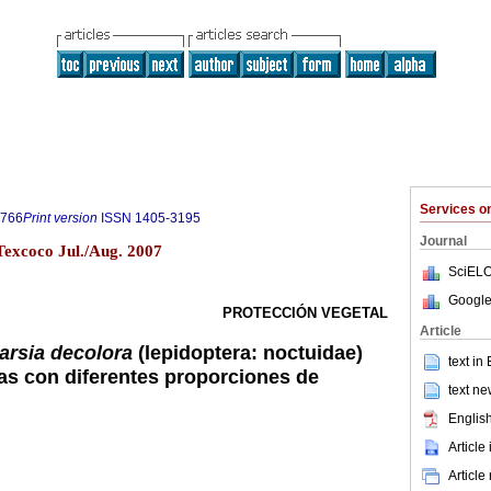
Services 
9766
Print version
ISSN
1405-3195
Journal
Texcoco Jul./Aug. 2007
SciELO
Google
PROTECCIÓN VEGETAL
Article
arsia decolora
(lepidoptera: noctuidae)
text in
s con diferentes proporciones de
text ne
English
Article
Article