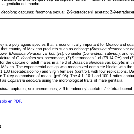
 la genitalia del macho.
a decolora
; capturas; feromona sexual; Z-9-tetradecenil acetato; Z-9-tetradece
) is a polyfagous species that is economically important for México and qua
 that country of Mexican products such as cabbage (
Brassica oleracea
var
ca
lower (
Brassica oleracea
var
botritys
), coriander (
Coriandrum sativum
), and le
mixture of
C
.
decolora
sex pheromone, (Z)-9-tetradecen-1-ol (Z9-14:OH) and (Z)
or the capture of adult males in a field of
Brassica oleracea
var.
botrytis
in th
 México. The experimental design was randomized complete blocks with the tr
 1:100 (acetate:alcolhol) and virgin females (control), with four replications.
he Tukey comparison of means (p≤0.05). The 4:1, 10:1 and 100:1 ratios captu
d as
Copitarsia decolora
using the morphological traits of male genitalia.
olora
; captures; sex pheromones; Z-9-tetradecenyl acetate; Z-9-tetradecenol
 sólo en PDF.
S