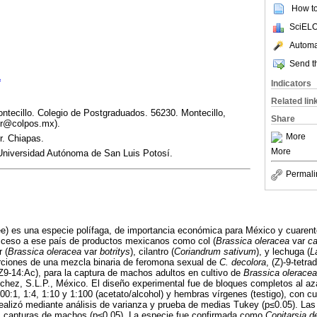
How to 
SciELO
Automat
Send th
1
Indicators
Related lin
ecillo. Colegio de Postgraduados. 56230. Montecillo,
Share
mr@colpos.mx).
More
r. Chiapas.
More
niversidad Autónoma de San Luis Potosí.
Permali
) es una especie polífaga, de importancia económica para México y cuaren
acceso a ese país de productos mexicanos como col (
Brassica oleracea
var
ca
r (
Brassica oleracea
var
botritys
), cilantro (
Coriandrum sativum
), y lechuga (
L
orciones de una mezcla binaria de feromona sexual de
C. decolora
, (Z)-9-tetr
(Z9-14:Ac), para la captura de machos adultos en cultivo de
Brassica oleracea
hez, S.L.P., México. El diseño experimental fue de bloques completos al aza
100:1, 1:4, 1:10 y 1:100 (acetato/alcohol) y hembras vírgenes (testigo), con cu
alizó mediante análisis de varianza y prueba de medias Tukey (p≤0.05). Las 
s capturas de machos (p≤0.05). La especie fue confirmada como
Copitarsia d