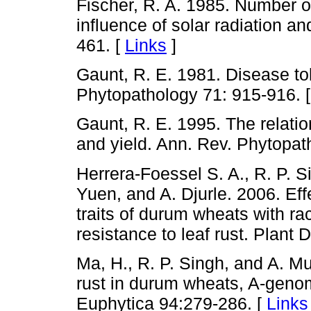
Fischer, R. A. 1985. Number o
influence of solar radiation an
461. [
Links
]
Gaunt, R. E. 1981. Disease to
Phytopathology 71: 915-916. 
Gaunt, R. E. 1995. The relati
and yield. Ann. Rev. Phytopath
Herrera-Foessel S. A., R. P. S
Yuen, and A. Djurle. 2006. Effe
traits of durum wheats with ra
resistance to leaf rust. Plant 
Ma, H., R. P. Singh, and A. Mu
rust in durum wheats, A-genom
Euphytica 94:279-286. [
Links