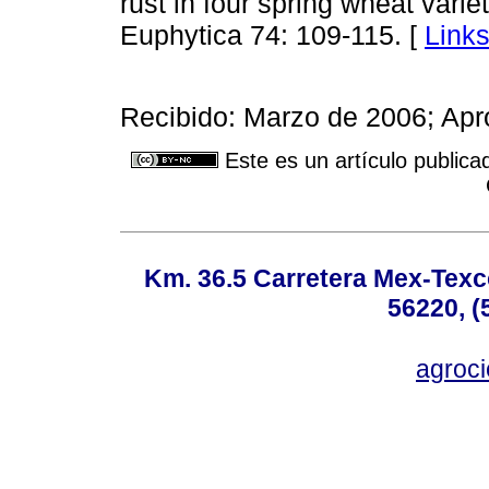
rust in four spring wheat varie
Euphytica 74: 109-115. [
Link
Recibido: Marzo de 2006; Ap
Este es un artículo publica
Km. 36.5 Carretera Mex-Texc
56220, (
agroc