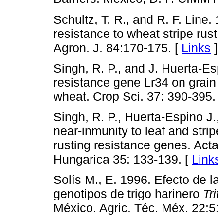
Schultz, T. R., and R. F. Line.
resistance to wheat stripe rus
Agron. J. 84:170-175. [
Links
]
Singh, R. P., and J. Huerta-Esp
resistance gene Lr34 on grain 
wheat. Crop Sci. 37: 390-395.
Singh, R. P., Huerta-Espino J
near-inmunity to leaf and stri
rusting resistance genes. Act
Hungarica 35: 133-139. [
Link
Solís M., E. 1996. Efecto de l
genotipos de trigo harinero
Tr
México. Agric. Téc. Méx. 22:5