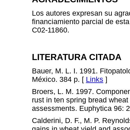
Los autores expresan su agr
financiamiento parcial de est
C02-11860.
LITERATURA CITADA
Bauer, M. L. I. 1991. Fitopatol
México. 384 p. [
Links
]
Broers, L. M. 1997. Component
rust in ten spring bread wheat c
assessments. Euphytica 96: 2
Calderini, D. F., M. P. Reynol
gains in wheat yield and asso