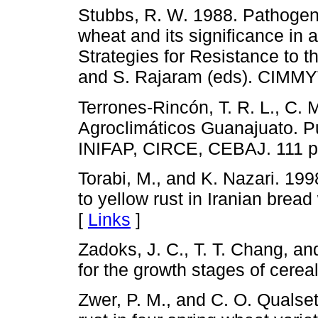
Stubbs, R. W. 1988. Pathogenic
wheat and its significance in 
Strategies for Resistance to
and S. Rajaram (eds). CIMMYT.
Terrones-Rincón, T. R. L., C. 
Agroclimáticos Guanajuato. 
INIFAP, CIRCE, CEBAJ. 111 p
Torabi, M., and K. Nazari. 199
to yellow rust in Iranian brea
[
Links
]
Zadoks, J. C., T. T. Chang, a
for the growth stages of cere
Zwer, P. M., and C. O. Qualset