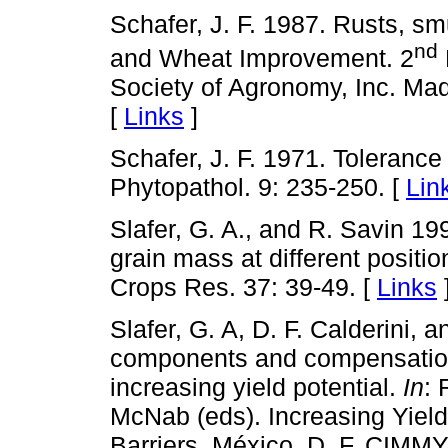
Schafer, J. F. 1987. Rusts, s
nd
and Wheat Improvement. 2
Society of Agronomy, Inc. Ma
[
Links
]
Schafer, J. F. 1971. Tolerance
Phytopathol. 9: 235-250. [
Lin
Slafer, G. A., and R. Savin 19
grain mass at different positio
Crops Res. 37: 39-49. [
Links
Slafer, G. A, D. F. Calderini, a
components and compensation i
increasing yield potential.
In
: 
McNab (eds). Increasing Yield
Barriers. México, D. F. CIMMY