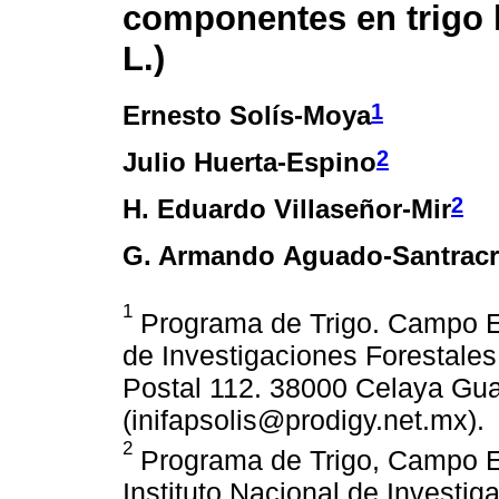
componentes en trigo h
L.)
1
Ernesto Solís-Moya
2
Julio Huerta-Espino
2
H. Eduardo Villaseñor-Mir
G. Armando Aguado-Santrac
1
Programa de Trigo. Campo Exp
de Investigaciones Forestales
Postal 112. 38000 Celaya Gua
(inifapsolis@prodigy.net.mx).
2
Programa de Trigo, Campo Ex
Instituto Nacional de Investig