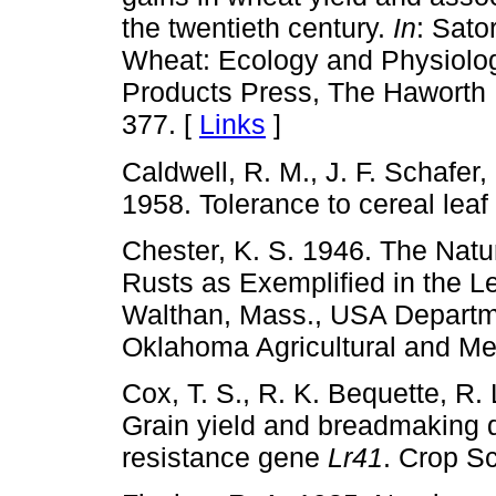
the twentieth century.
In
: Sato
Wheat: Ecology and Physiolog
Products Press, The Haworth 
377. [
Links
]
Caldwell, R. M., J. F. Schafer,
1958. Tolerance to cereal leaf
Chester, K. S. 1946. The Natu
Rusts as Exemplified in the L
Walthan, Mass., USA Departme
Oklahoma Agricultural and Me
Cox, T. S., R. K. Bequette, R
Grain yield and breadmaking qu
resistance gene
Lr41
. Crop Sc