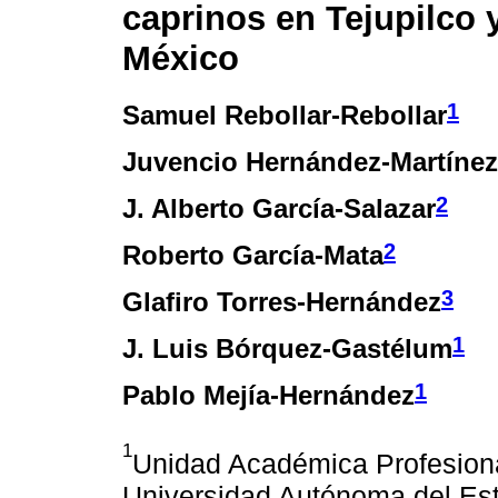
caprinos en Tejupilco
México
1
Samuel Rebollar-Rebollar
Juvencio Hernández-Martínez
2
J. Alberto García-Salazar
2
Roberto García-Mata
3
Glafiro Torres-Hernández
1
J. Luis Bórquez-Gastélum
1
Pablo Mejía-Hernández
1
Unidad Académica Profesion
Universidad Autónoma del Es