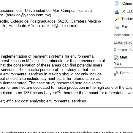
Como c
cioeconómicos. Universidad del Mar. Campus Huatulco.
SciELO
ca. (terekido@yahoo.com.mx).
Traduç
llo. Colegio de Postgraduados. 56230. Carretera México-
illo, Estado de México. (ankido@colpos.mx)
Enviar 
Indicadore
Links rela
Compartilh
e implementation of payment systems for environmental
Mais
forest zones in México. The rationale for these environmental
Mais
hat the conservation of these areas can find potential users
 services. The specific purpose of this study is that the
Permali
 environmental services in México should not only include
but should also include payment plans for reforestation, as
as demonstrated. The case study presented here calculates
sion of one hectare dedicated to maize production in the high zone of the Caca
−1,
culated to be 1337 pesos ha year
therefore the amount for reforestation wo
st; efficient cost analysis; environmental services