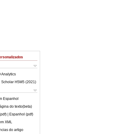
ersonalizados
 Analytics
 Scholar H5M5 (
2021
)
em
Espanhol
ágina do texto(beta)
(pdf)
| Espanhol (pdf)
 em XML
cias do artigo