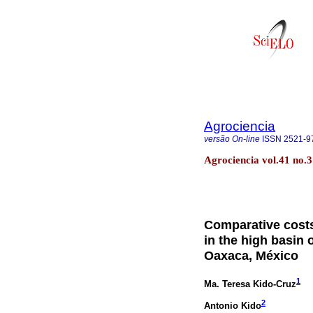
Agrociencia
versão On-line
ISSN
2521-9
Agrociencia vol.41 no.
Comparative cost
in the high basin o
Oaxaca, México
1
Ma. Teresa Kido-Cruz
2
Antonio Kido