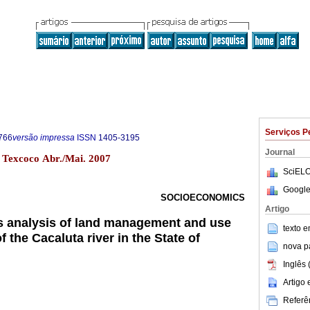
Serviços P
766
versão impressa
ISSN
1405-3195
Journal
3 Texcoco Abr./Mai. 2007
SciELO
Google
SOCIOECONOMICS
Artigo
s analysis of land management and use
texto 
f the Cacaluta river in the State of
nova p
Inglês 
Artigo
Referên