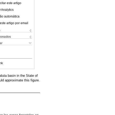
itar este artigo
 Analytics
ão automática
este artigo por email
s
cionados
ar
nk
luta basin in the State of
uld approximate this figure.