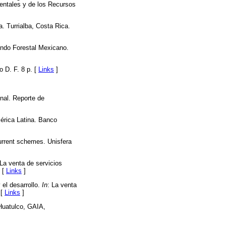
entales y de los Recursos
. Turrialba, Costa Rica.
ondo Forestal Mexicano.
 D. F. 8 p. [
Links
]
onal. Reporte de
mérica Latina. Banco
urrent schemes. Unisfera
 La venta de servicios
. [
Links
]
el desarrollo.
In
: La venta
 [
Links
]
Huatulco, GAIA,