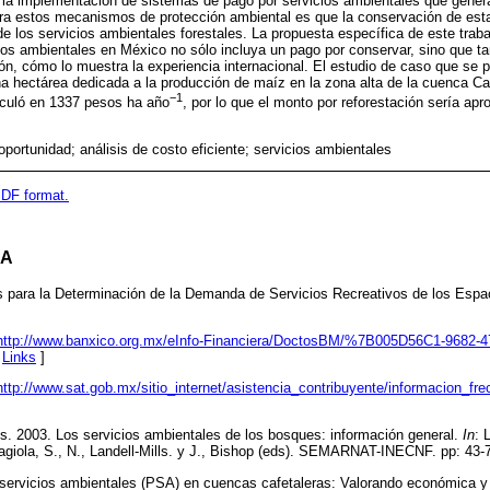
 la implementación de sistemas de pago por servicios ambientales que gener
ara estos mecanismos de protección ambiental es que la conservación de est
 los servicios ambientales forestales. La propuesta específica de este traba
cios ambientales en México no sólo incluya un pago por conservar, sino que 
ión, cómo lo muestra la experiencia internacional. El estudio de caso que se p
na hectárea dedicada a la producción de maíz en la zona alta de la cuenca Ca
−1
culó en 1337 pesos ha año
, por lo que el monto por reforestación sería a
portunidad; análisis de costo eficiente; servicios ambientales
 PDF format.
DA
 para la Determinación de la Demanda de Servicios Recreativos de los Esp
http://www.banxico.org.mx/eInfo-Financiera/DoctosBM/%7B005D56C1-9682-4
[
Links
]
http://www.sat.gob.mx/sitio_internet/asistencia_contribuyente/informacion_fre
lls. 2003. Los servicios ambientales de los bosques: información general.
In
: 
giola, S., N., Landell-Mills. y J., Bishop (eds). SEMARNAT-INECNF. pp: 43-
 servicios ambientales (PSA) en cuencas cafetaleras: Valorando económica y