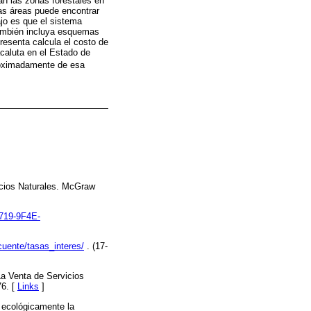
an las zonas forestales en
as áreas puede encontrar
jo es que el sistema
también incluya esquemas
resenta calcula el costo de
caluta en el Estado de
proximadamente de esa
acios Naturales. McGraw
719-9F4E-
cuente/tasas_interes/
. (17-
La Venta de Servicios
76. [
Links
]
 ecológicamente la