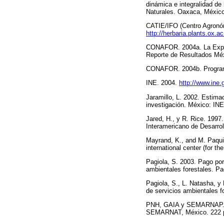
dinámica e integralidad de
Naturales. Oaxaca, México
CATIE/IFO (Centro Agronóm
http://herbaria.plants.ox.a
CONAFOR. 2004a. La Experi
Reporte de Resultados Méx
CONAFOR. 2004b. Programa 
INE. 2004.
http://www.ine.
Jaramillo, L. 2002. Estimac
investigación. México: IN
Jared, H., y R. Rice. 1997
Interamericano de Desarrol
Mayrand, K., and M. Paqui
international center (for t
Pagiola, S. 2003. Pago po
ambientales forestales. Pa
Pagiola, S., L. Natasha, 
de servicios ambientales 
PNH, GAIA y SEMARNAP. 20
SEMARNAT, México. 222 