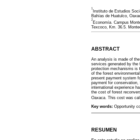
1
Instituto de Estudios So
Bahías de Huatulco, Oaxa
2
Economía. Campus Monteci
Texcoco, Km. 36.5. Montec
ABSTRACT
An analysis is made of th
services generated by the 
protection mechanisms is t
of the forest environmental
present payment system for
payment for conservation, 
international experience h
the cost of forest reconver
Oaxaca. This cost was cal
Key words:
Opportunity co
RESUMEN