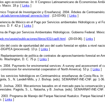
 los agro ecosistemas.
In
: II Congreso Latinoamericano de Economistas Ambi
. Marzo. 18 p. [
Links
]
ico Tropical de Investigación y Enseñanza). 2004. Árboles de Centroamérica
c.uk/adc/proyectolegal/ proyecto.html
. (13-03-06). [
Links
]
encia de México en el Pago por Servicios ambientales Hidrológicos y el F
ico. D. F. 42 p. [
Links
]
de Pago por Servicios Ambientales Hidrológicos. Gobierno Federal. México
gob.mx/ueajei/publicaciones/libros/431/cap9.html
. (20-03-06). [
Links
]
ión del costo de oportunidad del uso del suelo forestal en ejidos a nivel naci
E-DGIPEA (processed). 13 p. [
Links
]
. Replanteamiento de política de contratos de aprovechamiento forestal en A
lo. Washington, D. C. 75 p. [
Links
]
n. 2004. Payments for enviromental services: A survey and assessment of c
he commission for enviromental cooperation of North America). 53 p. [
Links
]
r los servicios hidrológicos en Centroamérica: enseñanzas de Costa Rica.
In
:
giola, S., N. Landell-Mills, y J. Bishop. (eds). SEMARNAT-INE-CNF. pp: 1-36
y B. Joshua. 2003. Mecanismos basados en el mercado para la conservación y 
forestales. Pagiola, S., L. Natasha, y B. Joshua. (eds). SEMARNAT-INE-CNF.
03. Programa de Manejo del Parque Nacional Huatulco. Parque Nacional 
p. [
Links
]