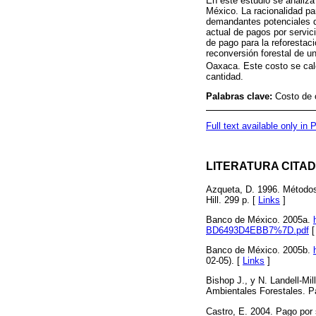
En este estudio se analiza
México. La racionalidad p
demandantes potenciales de
actual de pagos por servi
de pago para la reforestac
reconversión forestal de u
Oaxaca. Este costo se cal
cantidad.
Palabras clave:
Costo de o
Full text available only in
LITERATURA CITA
Azqueta, D. 1996. Métodos
Hill. 299 p. [
Links
]
Banco de México. 2005a.
BD6493D4EBB7%7D.pdf
Banco de México. 2005b.
02-05). [
Links
]
Bishop J., y N. Landell-Mi
Ambientales Forestales. Pa
Castro, E. 2004. Pago por