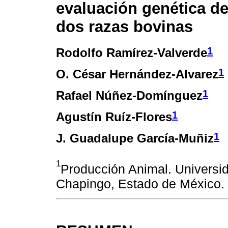
evaluación genética de
dos razas bovinas
1
Rodolfo Ramírez-Valverde
1
O. César Hernández-Alvarez
1
Rafael Núñez-Domínguez
1
Agustín Ruíz-Flores
1
J. Guadalupe García-Muñiz
1
Producción Animal. Univers
Chapingo, Estado de México.