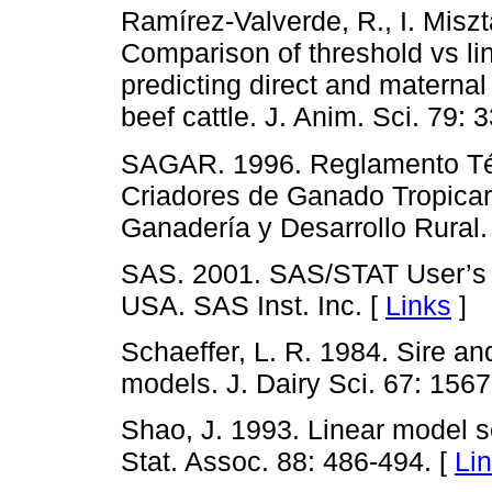
Ramírez-Valverde, R., I. Miszt
Comparison of threshold vs li
predicting direct and maternal 
beef cattle. J. Anim. Sci. 79: 
SAGAR. 1996. Reglamento Téc
Criadores de Ganado Tropicarn
Ganadería y Desarrollo Rural. 
SAS. 2001. SAS/STAT User’s G
USA. SAS Inst. Inc. [
Links
]
Schaeffer, L. R. 1984. Sire an
models. J. Dairy Sci. 67: 156
Shao, J. 1993. Linear model se
Stat. Assoc. 88: 486-494. [
Li