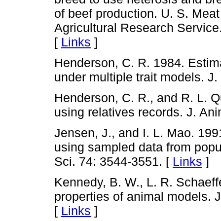
of beef production. U. S. Mea
Agricultural Research Servic
[
Links
]
Henderson, C. R. 1984. Estim
under multiple trait models. J
Henderson, C. R., and R. L. Qu
using relatives records. J. An
Jensen, J., and I. L. Mao. 199
using sampled data from popul
Sci. 74: 3544-3551. [
Links
]
Kennedy, B. W., L. R. Schaeff
properties of animal models. J
[
Links
]