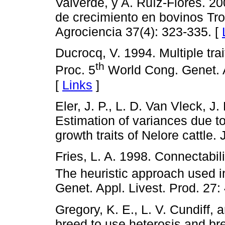
Valverde, y A. Ruíz-Flores. 2
de crecimiento en bovinos Tro
Agrociencia 37(4): 323-335. [
Ducrocq, V. 1994. Multiple trai
th
Proc. 5
World Cong. Genet. A
[
Links
]
Eler, J. P., L. D. Van Vleck, J
Estimation of variances due to
growth traits of Nelore cattle.
Fries, L. A. 1998. Connectabili
The heuristic approach used in
Genet. Appl. Livest. Prod. 27:
Gregory, K. E., L. V. Cundiff
breed to use heterosis and bre