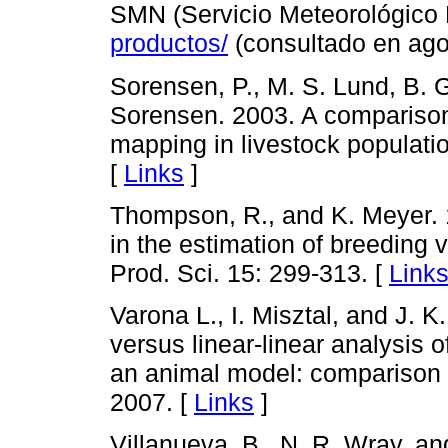
SMN (Servicio Meteorológico 
productos/
(consultado en ago
Sorensen, P., M. S. Lund, B. 
Sorensen. 2003. A comparison 
mapping in livestock populatio
[
Links
]
Thompson, R., and K. Meyer. 1
in the estimation of breeding va
Prod. Sci. 15: 299-313. [
Link
Varona L., I. Misztal, and J. K
versus linear-linear analysis 
an animal model: comparison o
2007. [
Links
]
Villanueva, B., N. R. Wray, a