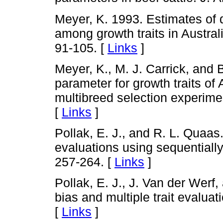
Meyer, K. 1993. Estimates of d
among growth traits in Australi
91-105. [
Links
]
Meyer, K., M. J. Carrick, and 
parameter for growth traits of 
multibreed selection experime
[
Links
]
Pollak, E. J., and R. L. Quaas
evaluations using sequentially
257-264. [
Links
]
Pollak, E. J., J. Van der Werf
bias and multiple trait evaluat
[
Links
]