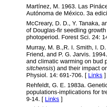
Martínez, M. 1963. Las Pinác
Autónoma de México. 3a edició
McCreary, D. D., Y. Tanaka, a
of Douglas-fir seedling growth
photoperiod. Forest Sci. 24: 1
Murray, M. B.,R. I. Smith, I. D.
Friend, and P. G. Jarvis. 1994.
and climatic warming on bud p
sitchensis
) and their impact o
Physiol. 14: 691-706. [
Links
]
Rehfeldt, G. E. 1983a. Genetic 
populations-implications for 
9-14. [
Links
]