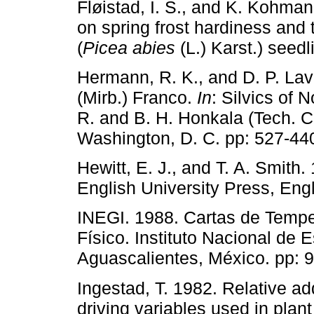
Fløistad, I. S., and K. Kohman
on spring frost hardiness and
(
Picea abies
(L.) Karst.) seed
Hermann, R. K., and D. P. La
(Mirb.) Franco.
In
: Silvics of 
R. and B. H. Honkala (Tech. C
Washington, D. C. pp: 527-44
Hewitt, E. J., and T. A. Smith.
English University Press, Eng
INEGI. 1988. Cartas de Tempe
Físico. Instituto Nacional de 
Aguascalientes, México. pp: 9
Ingestad, T. 1982. Relative ad
driving variables used in plant