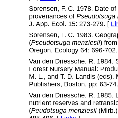
Sorensen, F. C. 1978. Date of
provenances of
Pseudotsuga 
J. App. Ecol. 15: 273-279. [
Li
Sorensen, F. C. 1983. Geograph
(
Pseudotsuga menziesii
) fro
Oregon. Ecology 64: 696-702.
Van den Driessche, R. 1984. Soi
Forest Nursery Manual: Produc
M. L., and T. D. Landis (eds). 
Publishers, Boston. pp: 63-74.
Van den Driessche, R. 1985. La
nutrient reserves and retransl
(
Peudotsuga menziesii
(Mirb.)