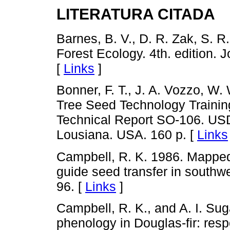
LITERATURA CITADA
Barnes, B. V., D. R. Zak, S. R
Forest Ecology. 4th. edition. 
[
Links
]
Bonner, F. T., J. A. Vozzo, W.
Tree Seed Technology Training
Technical Report SO-106. USD
Lousiana. USA. 160 p. [
Links
Campbell, R. K. 1986. Mapped 
guide seed transfer in southw
96. [
Links
]
Campbell, R. K., and A. I. Su
phenology in Douglas-fir: res