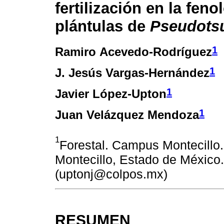
fertilización en la feno
plántulas de
Pseudots
1
Ramiro Acevedo-Rodríguez
1
J. Jesús Vargas-Hernández
1
Javier López-Upton
1
Juan Velázquez Mendoza
1
Forestal. Campus Montecillo
Montecillo, Estado de México
(uptonj@colpos.mx)
RESUMEN