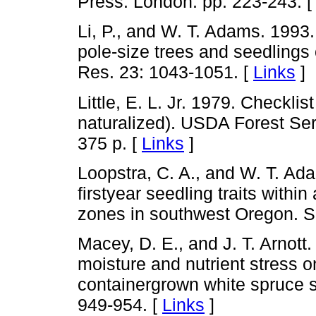
Press. London. pp: 223-243. 
Li, P., and W. T. Adams. 1993.
pole-size trees and seedlings 
Res. 23: 1043-1051. [
Links
]
Little, E. L. Jr. 1979. Checkli
naturalized). USDA Forest Ser
375 p. [
Links
]
Loopstra, C. A., and W. T. Ada
firstyear seedling traits with
zones in southwest Oregon. S
Macey, D. E., and J. T. Arnott
moisture and nutrient stress 
containergrown white spruce s
949-954. [
Links
]