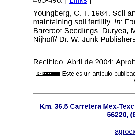
485-496. [
Links
]
Youngberg, C. T. 1984. Soil an
maintaining soil fertility.
In
: Fo
Bareroot Seedlings. Duryea, M.
Nijhoff/ Dr. W. Junk Publisher
Recibido: Abril de 2004; Apr
Este es un artículo publica
Km. 36.5 Carretera Mex-Texc
56220, (
agroc