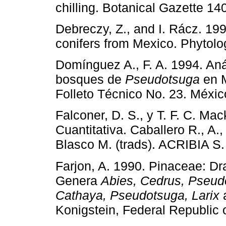
chilling. Botanical Gazette 14
Debreczy, Z., and I. Rácz. 19
conifers from Mexico. Phytolo
Domínguez A., F. A. 1994. Anál
bosques de
Pseudotsuga
en M
Folleto Técnico No. 23. México
Falconer, D. S., y T. F. C. Ma
Cuantitativa. Caballero R., A.,
Blasco M. (trads). ACRIBIA S.
Farjon, A. 1990. Pinaceae: Dr
Genera
Abies, Cedrus, Pseudo
Cathaya, Pseudotsuga, Larix
Konigstein, Federal Republic 