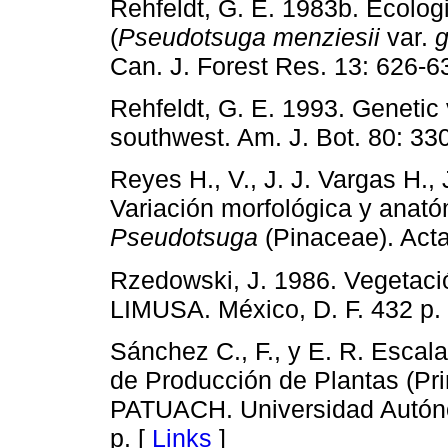
Rehfeldt, G. E. 1983b. Ecologi
(
Pseudotsuga menziesii
var.
g
Can. J. Forest Res. 13: 626-6
Rehfeldt, G. E. 1993. Genetic 
southwest. Am. J. Bot. 80: 33
Reyes H., V., J. J. Vargas H.,
Variación morfológica y anat
Pseudotsuga
(Pinaceae). Acta
Rzedowski, J. 1986. Vegetaci
LIMUSA. México, D. F. 432 p.
Sánchez C., F., y E. R. Escal
de Producción de Plantas (Pri
PATUACH. Universidad Autón
p. [
Links
]