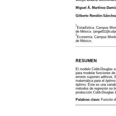
Miguel Á. Martínez-Dami
Gilberto Rendón-Sánche
1
Estadística. Campus Mont
de México. (angel01@colp
2
Economía. Campus Monteci
de México.
RESUMEN
El modelo Cobb-Douglas s
para modelar funciones de 
errores suponen aditivos. 
matemática para el óptimo
óptimo. Éste es una variab
métodos de regresión no li
producción Cobb-Douglas bi
Palabras clave:
Función d