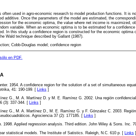
often used in agro-economic research to model production functions. It is no
d additive. Once the parameters of the model are estimated, the correspondi
ession for the economic optima, the value where net income is maximized, obt
random variable. When an economic optima is to be estimated for a confidence 
d. In this study a confidence region is constructed for the economic optima 
 the Wald technique described by Gallant (1987).
nction; Cobb-Douglas model; confidence region
 sólo en PDF.
DA
nter. 1954. A confidence region for the solution of a set of simultaneous equat
trika, 41: 190-199. [
Links
]
ínez G., M. A. Martínez D. y M. E. Ramírez G. 2002. Una región confidencia
 (3): 337-344. [
Links
]
ínez G., M. A. Martínez D., M. E. Ramírez G. y F. Gónzalez C. 2003. Región
udocuadráticos. Agrociencia 37 (2): 177185. [
Links
]
. 1998. Applied regression analysis. Third edition. John Wiley & Sons. Inc. 7
ear statistical models. The Institute of Satistics. Raleigh, N.C. 610 p. [
Links