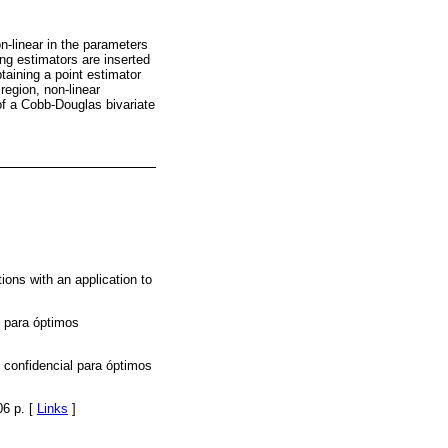
n-linear in the parameters
ng estimators are inserted
aining a point estimator
region, non-linear
of a Cobb-Douglas bivariate
ions with an application to
l para óptimos
 confidencial para óptimos
06 p. [
Links
]
]