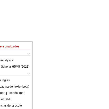
Personalizados
 Analytics
 Scholar H5M5 (
2021
)
en
Inglés
ágina del texto (beta)
(pdf)
| Español (pdf)
lo en XML
cias del artículo