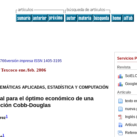
Servicios 
9766
versión impresa
ISSN
1405-3195
Revista
 Texcoco ene./feb. 2006
SciELO
Google
EMÁTICAS APLICADAS, ESTADÍSTICA Y COMPUTACIÓN
Articulo
al para el óptimo económico de una
texto 
cción Cobb-Douglas
nueva p
1
Inglés 
rez
Artícu
Referen
1
es