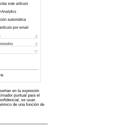
itar este artículo
 Analytics
ción automática
artículo por email
s
cionados
nk
sertan en la expresión
imador puntual para el
onfidencial, se usan
onómico de una función de