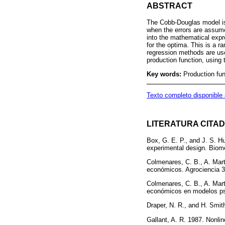
ABSTRACT
The Cobb-Douglas model is 
when the errors are assume
into the mathematical expr
for the optima. This is a 
regression methods are use
production function, using
Key words:
Production fu
Texto completo disponible
LITERATURA CITA
Box, G. E. P., and J. S. Hu
experimental design. Biome
Colmenares, C. B., A. Mart
económicos. Agrociencia 36
Colmenares, C. B., A. Mart
económicos en modelos pse
Draper, N. R., and H. Smith
Gallant, A. R. 1987. Nonlin