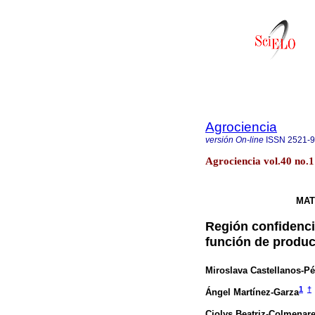
Agrociencia
versión On-line
ISSN
2521-
Agrociencia vol.40 no.1
MAT
Región confidenci
función de produ
Miroslava Castellanos-Pé
1
†
Ángel Martínez-Garza
Ciolys Beatriz-Colmenar