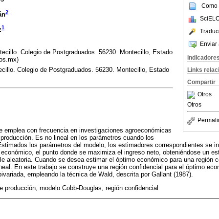
Como c
2
án
SciELO
1
z
Traduc
Enviar 
ecillo. Colegio de Postgraduados. 56230. Montecillo, Estado
Indicadore
os.mx)
llo. Colegio de Postgraduados. 56230. Montecillo, Estado
Links rela
Compartir
Otros
Otros
Permali
e emplea con frecuencia en investigaciones agroeconómicas
producción. Es no lineal en los parámetros cuando los
Estimados los parámetros del modelo, los estimadores correspondientes se in
 económico, el punto donde se maximiza el ingreso neto, obteniéndose un est
le aleatoria. Cuando se desea estimar el óptimo económico para una región c
neal. En este trabajo se construye una región confidencial para el óptimo ec
variada, empleando la técnica de Wald, descrita por Gallant (1987).
e producción; modelo Cobb-Douglas; región confidencial