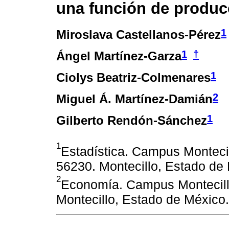
una función de produ
1
Miroslava Castellanos-Pérez
1
†
Ángel Martínez-Garza
1
Ciolys Beatriz-Colmenares
2
Miguel Á. Martínez-Damián
1
Gilberto Rendón-Sánchez
1
Estadística. Campus Monteci
56230. Montecillo, Estado de
2
Economía. Campus Montecill
Montecillo, Estado de México.