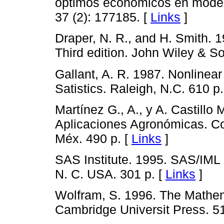
óptimos económicos en model
37 (2): 177185. [
Links
]
Draper, N. R., and H. Smith. 1
Third edition. John Wiley & So
Gallant, A. R. 1987. Nonlinear 
Satistics. Raleigh, N.C. 610 p.
Martínez G., A., y A. Castillo
Aplicaciones Agronómicas. Co
Méx. 490 p. [
Links
]
SAS Institute. 1995. SAS/IML U
N. C. USA. 301 p. [
Links
]
Wolfram, S. 1996. The Mathem
Cambridge Universit Press. 51