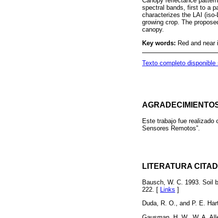
Canopy reflectance patterns
spectral bands, first to a
characterizes the LAI (iso-
growing crop. The proposed
canopy.
Key words:
Red and near i
Texto completo disponible
AGRADECIMIENTO
Este trabajo fue realizad
Sensores Remotos”.
LITERATURA CITA
Bausch, W. C. 1993. Soil b
222. [
Links
]
Duda, R. O., and P. E. Har
Gausman, H. W., W. A. Alle