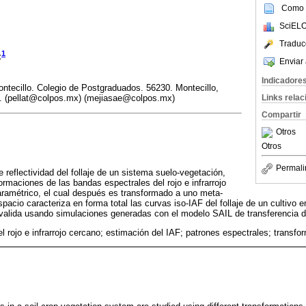
Como c
SciELO
Traduc
1
z
Enviar 
Indicadore
tecillo. Colegio de Postgraduados. 56230. Montecillo,
Links rela
. (pellat@colpos.mx) (mejiasae@colpos.mx)
Compartir
Otros
Otros
Permali
 reflectividad del follaje de un sistema suelo-vegetación,
formaciones de las bandas espectrales del rojo e infrarrojo
aramétrico, el cual después es transformado a uno meta-
pacio caracteriza en forma total las curvas iso-IAF del follaje de un cultivo 
alida usando simulaciones generadas con el modelo SAIL de transferencia de 
l rojo e infrarrojo cercano; estimación del IAF; patrones espectrales; transf