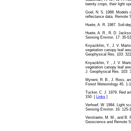
twenty crops, their light 
Goel, N. S. 1988. Models o
reflectance data. Remote S
Huete, A. R. 1987. Soil-de
Huete, A. R., R. D. Jackso
Sensing Environ. 17: 35-53
Knyazikhin, Y., J. V. Mart
vegetation canopy leaf are
Geophysical Res. 103: 32
Knyazikhin, Y. , J. V. Mart
vegetation canopy leaf are
J. Geophysical Res. 103: 
Myneni, R. B., J. Ross, and
Forest Meteorology 45: 1-1
Tucker, C. J. 1979. Red an
150. [
Links
]
Verhoef, W. 1984. Light sc
Sensing Environ. 16: 125-
Verstraete, M. M., and B. 
Geoscience and Remote Se