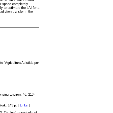
of red and near infrared
ter space completely
ly to estimate the LAI for a
diation transfer in the
 “Agricultura Asistida por
ensing Environ. 46: 213-
York. 143 p. [
Links
]
3. The leaf mesophylls of