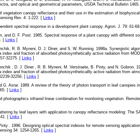
spectra, and optical and geometrical parameters, USDA Technical Bulletin 1465.
f vegetation canopy reflectance and their use in the estimation of biophysica
ensing Rev. 4: 1-222. [
Links
]
pendent spectral response in a development plant canopy. Agron. J. 79: 61-68
n, and D. F. Post. 1985. Spectral response of a plant canopy with different 
. [
Links
]
onchik, R. B. Myneni, D. J. Diner, and S. W. Running. 1998a. Synergistic algor
a index and fraction of absorbed photosynthetically active radiation from MO
257-32275. [
Links
]
onchik , D. J. Diner , R. B. Myneni, M. Verstraete, B. Pinty, and N. Gobron. 1
a index and fraction of absorbed photosyntheticallly active radiation from at
32239-32256. [
Links
]
 G. Asrar. 1989. A review of the theory of photon transport in leaf canopies i
65. [
Links
]
d photographics infrared linear combination for monitoring vegetation. Remot
attering by leaf layers with application to canopy reflectance modeling: The
141. [
Links
]
Pinty . 1996. Designing optical spectral indexes for remote sensing applicati
nsing 34: 1254-1265. [
Links
]