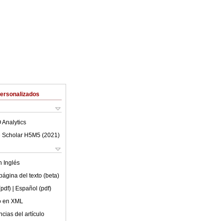
Personalizados
 Analytics
 Scholar H5M5 (
2021
)
en
Inglés
ágina del texto (beta)
(pdf)
| Español (pdf)
lo en XML
cias del artículo