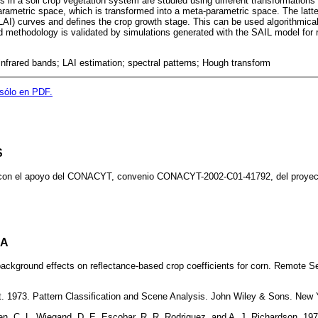
 in a soil crop vegetation system are studied using different transformations 
 parametric space, which is transformed into a meta-parametric space. The lat
LAI) curves and defines the crop growth stage. This can be used algorithmical
 methodology is validated by simulations generated with the SAIL model for ra
nfrared bands; LAI estimation; spectral patterns; Hough transform
 sólo en PDF.
S
o con el apoyo del CONACYT, convenio CONACYT-2002-C01-41792, del proyecto
DA
ackground effects on reflectance-based crop coefficients for corn. Remote S
t. 1973. Pattern Classification and Scene Analysis. John Wiley & Sons. New 
n, C. L. Wiegand, D. E. Escobar, R. R. Rodriguez, and A. J. Richardson. 197