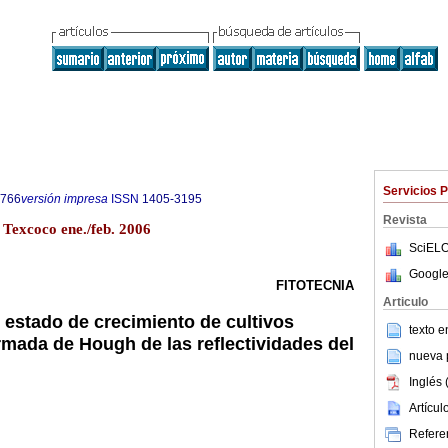
Servicios 
9766
versión impresa
ISSN
1405-3195
Revista
 Texcoco ene./feb. 2006
SciELO
Google
FITOTECNIA
Articulo
 estado de crecimiento de cultivos
texto 
rmada de Hough de las reflectividades del
nueva p
Inglés 
Artícu
Referen