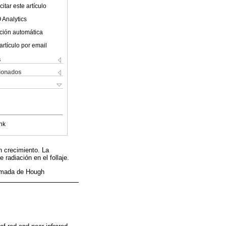
itar este artículo
 Analytics
ción automática
artículo por email
s
cionados
nk
en crecimiento. La
radiación en el follaje.
ormada de Hough