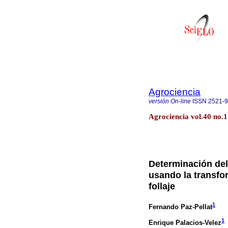
Agrociencia
versión On-line
ISSN
2521-
Agrociencia vol.40 no.1
Determinación del
usando la transfo
follaje
1
Fernando Paz-Pellat
1
Enrique Palacios-Velez