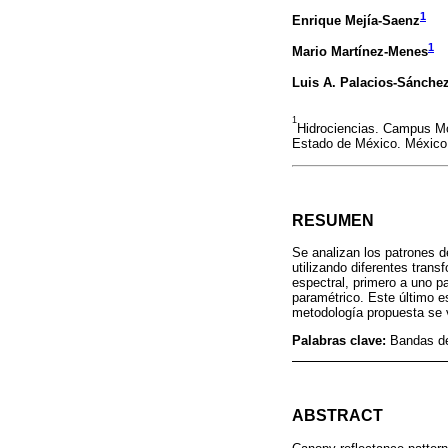
1
Enrique Mejía-Saenz
1
Mario Martínez-Menes
Luis A. Palacios-Sánche
1
Hidrociencias. Campus Mon
Estado de México. México
RESUMEN
Se analizan los patrones de
utilizando diferentes trans
espectral, primero a uno p
paramétrico. Este último es
metodología propuesta se v
Palabras clave:
Bandas de
ABSTRACT