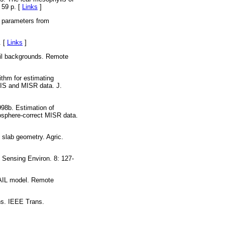
 59 p. [
Links
]
l parameters from
. [
Links
]
soil backgrounds. Remote
ithm for estimating
DIS and MISR data. J.
998b. Estimation of
mosphere-correct MISR data.
n slab geometry. Agric.
e Sensing Environ. 8: 127-
 SAIL model. Remote
ons. IEEE Trans.