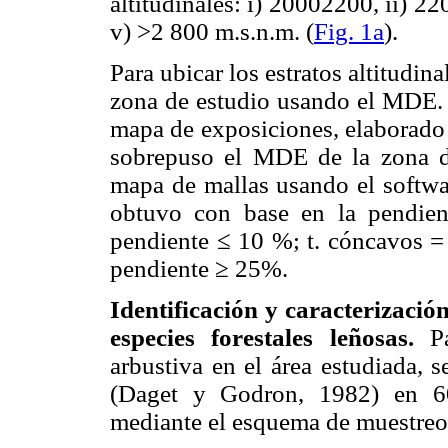
altitudinales: i) 20002200, ii) 2
v) >2 800 m.s.n.m. (
Fig. 1a
).
Para ubicar los estratos altitudina
zona de estudio usando el MDE. 
mapa de exposiciones, elaborad
sobrepuso el MDE de la zona de
mapa de mallas usando el softwa
obtuvo con base en la pendient
pendiente ≤ 10 %; t. cóncavos =
pendiente ≥ 25%.
Identificación y caracterizació
especies forestales leñosas.
Par
arbustiva en el área estudiada, s
(Daget y Godron, 1982) en 60 d
mediante el esquema de muestreo 