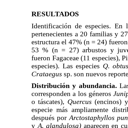
RESULTADOS
Identificación de especies. En l
pertenecientes a 20 familias y 27
estructura el 47% (n = 24) fueron
53 % (n = 27) arbustos y juven
fueron Fagaceae (11 especies), P
especies). Las especies
Q. obtu
Crataegus
sp. son nuevos reportes
Distribución y abundancia.
Las
corresponden a los géneros
Juni
o táscates),
Quercus
(encinos) 
especie más ampliamente distr
después por
Arctostaphyllos pun
y
A. glandulosa)
aparecen en cua