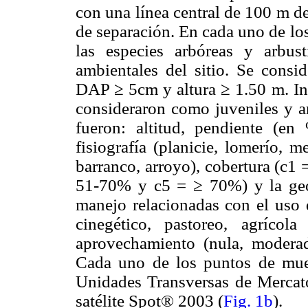
con una línea central de 100 m de
de separación. En cada uno de los
las especies arbóreas y arbust
ambientales del sitio. Se consi
DAP ≥ 5cm y altura ≥ 1.50 m. Ind
consideraron como juveniles y ar
fueron: altitud, pendiente (en
fisiografía (planicie, lomerío, m
barranco, arroyo), cobertura (c
51-70% y c5 = ≥ 70%) y la geof
manejo relacionadas con el uso d
cinegético, pastoreo, agrícol
aprovechamiento (nula, moderad
Cada uno de los puntos de mues
Unidades Transversas de Merca
satélite Spot® 2003 (
Fig. 1b
).