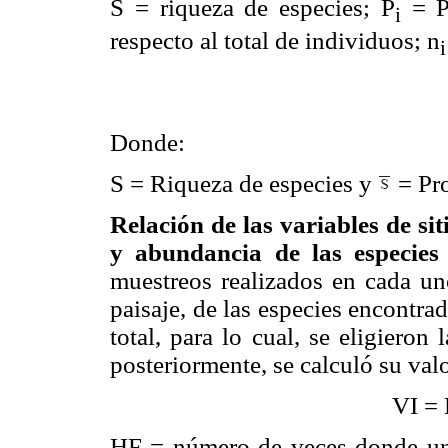
S = riqueza de especies; P
= Pr
i
respecto al total de individuos; n
i
Donde:
S = Riqueza de especies y
= Pro
Relación de las variables de si
y abundancia de las especies f
muestreos realizados en cada uno
paisaje, de las especies encontr
total, para lo cual, se eligieron
posteriormente, se calculó su val
VI = 
HF = número de veces donde una 