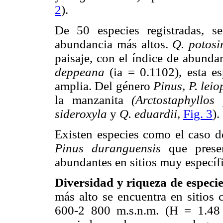
2
).
De 50 especies registradas, s
abundancia más altos.
Q. potosi
paisaje, con el índice de abunda
deppeana
(ia = 0.1102), esta e
amplia. Del género
Pinus, P. leio
la manzanita
(Arctostaphyllos
sideroxyla
y
Q. eduardii,
Fig. 3
).
Existen especies como el caso 
Pinus duranguensis
que presen
abundantes en sitios muy específ
Diversidad y riqueza de especie
más alto se encuentra en sitios 
600-2 800 m.s.n.m. (H = 1.48 y