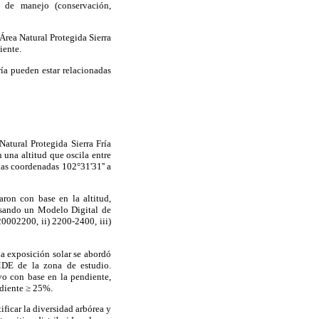
s de manejo (conservación,
 Área Natural Protegida Sierra
iente.
Fría pueden estar relacionadas
Natural Protegida Sierra Fría
 una altitud que oscila entre
las coordenadas 102°31'31'' a
aron con base en la altitud,
 usando un Modelo Digital de
20002200, ii) 2200-2400, iii)
La exposición solar se abordó
DE de la zona de estudio.
vo con base en la pendiente,
ndiente ≥ 25%.
ificar la diversidad arbórea y