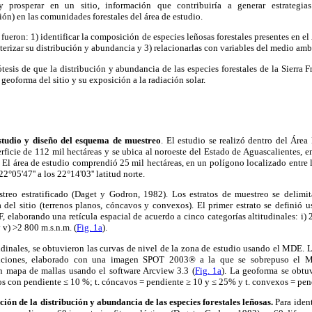
 y prosperar en un sitio, información que contribuiría a generar estrategia
ón) en las comunidades forestales del área de estudio.
 fueron: 1) identificar la composición de especies leñosas forestales presentes en el
cterizar su distribución y abundancia y 3) relacionarlas con variables del medio amb
ótesis de que la distribución y abundancia de las especies forestales de la Sierra 
 geoforma del sitio y su exposición a la radiación solar.
studio y diseño del esquema de muestreo
. El estudio se realizó dentro del Área 
ficie de 112 mil hectáreas y se ubica al noroeste del Estado de Aguascalientes, en
 El área de estudio comprendió 25 mil hectáreas, en un polígono localizado entre 
2°05'47'' a los 22°14'03'' latitud norte.
reo estratificado (Daget y Godron, 1982). Los estratos de muestreo se delimit
 del sitio (terrenos planos, cóncavos y convexos). El primer estrato se definió
elaborando una retícula espacial de acuerdo a cinco categorías altitudinales: i) 
v) >2 800 m.s.n.m. (
Fig. 1a
).
itudinales, se obtuvieron las curvas de nivel de la zona de estudio usando el MDE. 
ciones, elaborado con una imagen SPOT 2003® a la que se sobrepuso el M
n mapa de mallas usando el software Arcview 3.3 (
Fig. 1a
). La geoforma se obtu
ios con pendiente ≤ 10 %; t. cóncavos = pendiente ≥ 10 y ≤ 25% y t. convexos = pe
ción de la distribución y abundancia de las especies forestales leñosas.
Para ident