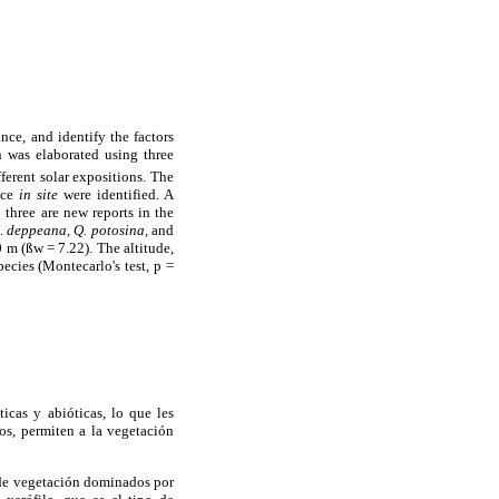
nce, and identify the factors
n was elaborated using three
erent solar expositions. The
nce
in site
were identified. A
three are new reports in the
. deppeana, Q. potosina,
and
0 m (ßw = 7.22). The altitude,
ecies (Montecarlo's test, p =
icas y abióticas, lo que les
os, permiten a la vegetación
 de vegetación dominados por