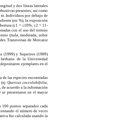
ongitud y dos líneas laterales
rbustivas presentes, así como
0 m. Individuos por debajo de
endiente (en %), la exposición
cobertura (c1 = ≤10%; c2 = 11-
nadas con el uso del terreno
miento (nula, moderada, sobre
des Transversas de Mercator
da (1999) y Siqueiros (1989)
 herbario de la Universidad
 depositaron ejemplares en el
na de las especies encontradas
 (ej.
Quercus coccolobifolia,
), de acuerdo a la información
e se presentaron en el mayor
do 100 puntos separados cada
 contando el número de veces
ativa fue calculada usando la