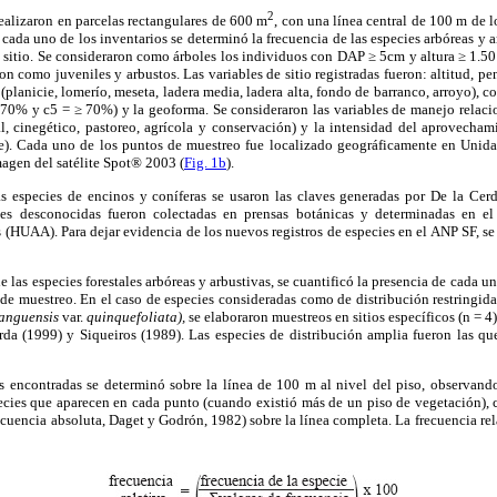
2
ealizaron en parcelas rectangulares de 600 m
, con una línea central de 100 m de l
 cada uno de los inventarios se determinó la frecuencia de las especies arbóreas y a
l sitio. Se consideraron como árboles los individuos con DAP ≥ 5cm y altura ≥ 1.5
on como juveniles y arbustos. Las variables de sitio registradas fueron: altitud, p
ía (planicie, lomerío, meseta, ladera media, ladera alta, fondo de barranco, arroyo), 
0% y c5 = ≥ 70%) y la geoforma. Se consideraron las variables de manejo relacio
al, cinegético, pastoreo, agrícola y conservación) y la intensidad del aprovecha
e). Cada uno de los puntos de muestreo fue localizado geográficamente en Unida
gen del satélite Spot® 2003 (
Fig. 1b
).
as especies de encinos y coníferas se usaron las claves generadas por De la Cer
ies desconocidas fueron colectadas en prensas botánicas y determinadas en el
HUAA). Para dejar evidencia de los nuevos registros de especies en el ANP SF, se
de las especies forestales arbóreas y arbustivas, se cuantificó la presencia de cada u
 de muestreo. En el caso de especies consideradas como de distribución restringida
ranguensis
var.
quinquefoliata),
se elaboraron muestreos en sitios específicos (n = 4
da (1999) y Siqueiros (1989). Las especies de distribución amplia fueron las qu
es encontradas se determinó sobre la línea de 100 m al nivel del piso, observan
species que aparecen en cada punto (cuando existió más de un piso de vegetación),
ecuencia absoluta, Daget y Godrón, 1982) sobre la línea completa. La frecuencia rel