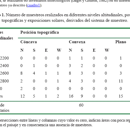
a, se realizaron 60 inventarios fitoecológicos (Daget y Godron, 1982) en 60 diferente
reo ya descrito (
cuadro1
).