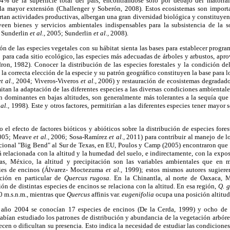
4% de la superficie total del país, encontrándose sólo por debajo del matorral
la mayor extensión (Challenger y Soberón, 2008). Estos ecosistemas son impor
an actividades productivas, albergan una gran diversidad biológica y constituyen e
een bienes y servicios ambientales indispensables para la subsistencia de la
 Sunderlin
et al.,
2005; Sunderlin
et
al.,
2008).
ón de las especies vegetales con su hábitat sienta las bases para establecer progr
 para cada sitio ecológico, las especies más adecuadas de árboles y arbustos, apr
on, 1982). Conocer la distribución de las especies forestales y la condición de
la correcta elección de la especie y su patrón geográfico constituyen la base para l
et al.,
2004; Viveros-Viveros
et al.
, 2006) y restauración de ecosistemas degradado
limitan la adaptación de las diferentes especies a las diversas condiciones ambienta
n dominantes en bajas altitudes, son generalmente más tolerantes a la sequía que
 al.,
1998). Este y otros factores, permitirían a las diferentes especies tener mayor
 el efecto de factores bióticos y abióticos sobre la distribución de especies fo
2005; Meave
et al.,
2006; Sosa-Ramírez
et al.,
2011) para contribuir al manejo de l
acional "Big Bend" al Sur de Texas, en EU, Poulos y Camp (2005) encontraron que 
tá relacionada con la altitud y la humedad del suelo, e indirectamente, con la expos
as, México, la altitud y precipitación son las variables ambientales que en
cies de encinos (Álvarez- Moctezuma
et al.,
1999); estos mismos autores sugieren
ución en particular de
Quercus rugosa.
En la Chinantla, al norte de Oaxaca,
ión de distintas especies de encinos se relaciona con la altitud. En esa región,
Q. 
0 m.s.n.m., mientras que
Quercus
affinis var.
eugenifolia
ocupa una posición altitud
l año 2004 se conocían 17 especies de encinos (De la Cerda, 1999) y ocho de p
abían estudiado los patrones de distribución y abundancia de la vegetación arbóre
ecen o dificultan su presencia. Esto indica la necesidad de estudiar las condicione