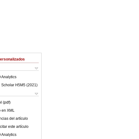
Personalizados
 Analytics
 Scholar H5M5 (
2021
)
l (pdf)
lo en XML
cias del artículo
itar este artículo
 Analytics