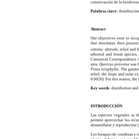
conservación de la biodivers
Palabras clave
: distribució
Abstract
Our objectives were to recog
that determine their presen
criteria: altitude, relief and
arboreal and brush species,
Canonical Correspondence An
area.
Quercus potosina
was 
Pinus leiophylla.
The greater
relief, the slope and solar 
0.0020). For this reason, the
Key words
: distribution an
INTRODUCCIÓN
Las especies vegetales se d
permite aprovechar los recu
desarrollarse y reproducirse 
Los bosques de coníferas y 