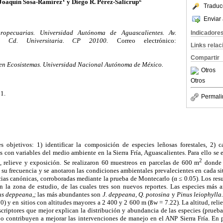
 Joaquín Sosa-Ramírez
y Diego R. Pérez-Salicrup
Traduc
Enviar 
opecuarias. Universidad Autónoma de Aguascalientes. Av.
Indicadore
. Cd. Universitaria. CP 20100.
Correo electrónico:
Links rela
Compartir
 en Ecosistemas. Universidad Nacional Autónoma de México.
Otros
Otros
1.
Permali
es objetivos: 1) identificar la composición de especies leñosas forestales, 2) ca
s con variables del medio ambiente en la Sierra Fría, Aguascalientes. Para ello se
2
ud, relieve y exposición. Se realizaron 60 muestreos en parcelas de 600 m
donde s
 su frecuencia y se anotaron las condiciones ambientales prevalecientes en cada sit
ias canónicas, corroboradas mediante la prueba de Montecarlo (α ≤ 0.05). Los res
en la zona de estudio, de las cuales tres son nuevos reportes. Las especies más 
us deppeana,;
las más abundantes son
J. deppeana, Q. potosina
y
Pinus leiophylla
0) y en sitios con altitudes mayores a 2 400 y 2 600 m (ßw = 7.22). La altitud, rel
escriptores que mejor explican la distribución y abundancia de las especies (prueb
jo contribuyen a mejorar las intervenciones de manejo en el ANP Sierra Fría. En pa