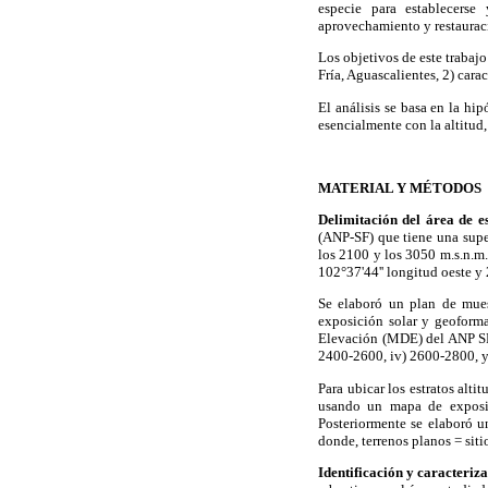
especie para establecerse
aprovechamiento y restauraci
Los objetivos de este trabajo
Fría, Aguascalientes, 2) cara
El análisis se basa en la hip
esencialmente con la altitud,
MATERIAL Y MÉTODOS
Delimitación del área de e
(ANP-SF) que tiene una super
los 2100 y los 3050 m.s.n.m.
102°37'44'' longitud oeste y 2
Se elaboró un plan de muest
exposición solar y geoforma
Elevación (MDE) del ANP SF, 
2400-2600, iv) 2600-2800, y 
Para ubicar los estratos alt
usando un mapa de exposi
Posteriormente se elaboró u
donde, terrenos planos = sit
Identificación y caracteriza