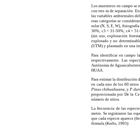
Los muestreos en campo se r
con tres m de separación. En
las variables ambientales de
esas categorías se considerar
solar (N, S, E, W), fisiograf
30%; c3 = 31-50%; c4 = 51-7
(sin uso, explotación forest
explotado y no determinabl
(UTM) y plasmado en una ima
Para identificar en campo l
respectivamente. Las espec
Autónoma de Aguascalientes (
HUAA.
Para estimar la distribución 
en cada uno de los 60 sitios
Pinus chihuahuana,
y
P. du
proporcionada por De la Cer
número de sitios.
La frecuencia de las especi
metro. Se registraron las e
que cada especie aparece (fr
fórmula (Krebs, 1993):