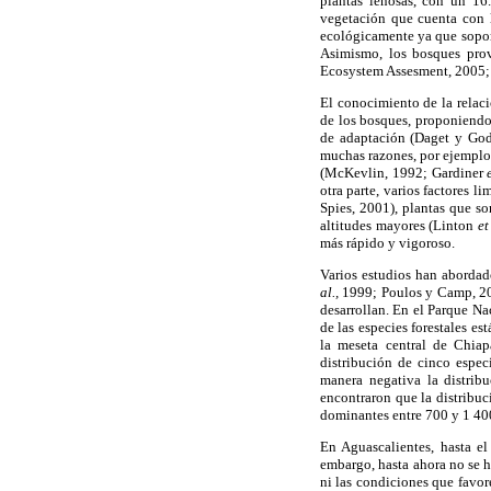
plantas leñosas, con un 16.
vegetación que cuenta con 
ecológicamente ya que soport
Asimismo, los bosques prov
Ecosystem Assesment, 2005;
El conocimiento de la relaci
de los bosques, proponiendo
de adaptación (Daget y Godr
muchas razones, por ejemplo 
(McKevlin, 1992; Gardiner
otra parte, varios factores 
Spies, 2001), plantas que so
altitudes mayores (Linton
et
más rápido y vigoroso.
Varios estudios han abordado
al.,
1999; Poulos y Camp, 
desarrollan. En el Parque N
de las especies forestales es
la meseta central de Chiap
distribución de cinco espe
manera negativa la distrib
encontraron que la distribuc
dominantes entre 700 y 1 40
En Aguascalientes, hasta e
embargo, hasta ahora no se h
ni las condiciones que favor