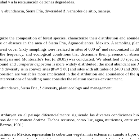
idad y a la restauración de zonas degradadas.
n y abundancia, Sierra Fría, diversidad ß, variables de sitio, manejo.
nize the composition of forest species, characterize their distribution and abunda
ce or absence in the area of Sierra Fria, Aguascalientes, Mexico. A sampling pla
2
 forest cover. Sixty samplings were realized in sites of 600 m
and randomized in diff
 the frequency, and ecological conditions that determine their presence or abse
alysis and Montecarlo's test (α ≤0.05) was conducted. We identified 50 species; 
found and
Juniperus deppeana
is more widely distributed; the most abundant are
J
 ß diversity is in convex sites (ßw= 5.80) and sites with altitudes of 2400 and 260
exposition are variables more implicated in the distribution and abundance of the sp
 interventions of handling must consider the relation species-environment.
d abundance, Sierra Fria, ß diversity, plant ecology and management.
istribuyen en el paisaje diferencialmente siguiendo las diversas condiciones biót
rsos de una manera óptima. Dichos recursos, como luz, agua, nutrientes, entre otr
(Bazzas, 1991).
encinos en México, representan la cobertura vegetal más extensa en cuanto a tipos