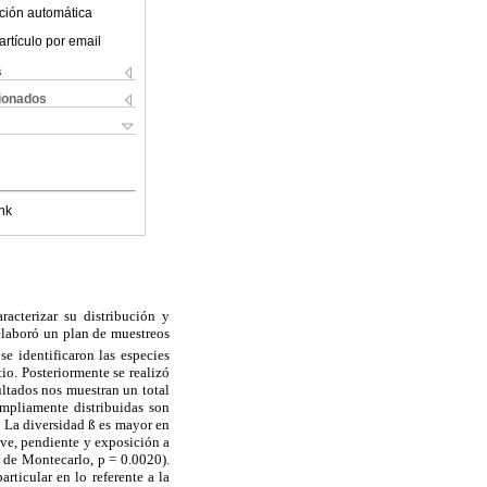
ción automática
artículo por email
s
cionados
nk
racterizar su distribución y
 elaboró un plan de muestreos
e identificaron las especies
io. Posteriormente se realizó
ultados nos muestran un total
ampliamente distribuidas son
.
La diversidad ß es mayor en
ieve, pendiente y exposición a
a de Montecarlo, p = 0.0020).
rticular en lo referente a la