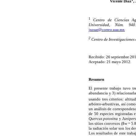
Vicente Díaz
,
1
Centro de Ciencias Agr
Universidad, Núm. 940
jsosar@correo.uaa.mx
2
Centro de Investigaciones
Recibido: 26 septiembre 201
Aceptado: 21 mayo 2012.
Resumen
El presente trabajo tuvo tr
abundancia y 3) relacionarla
usando tres criterios: altit
arbóreo-arbustivas, así como
un análisis de correspondenc
de 50 especies registradas 
Quercus potosina
y
Juniper
los sitios convexos (ßw = 5.8
la radiación solar son los d
Los resultados de este traba