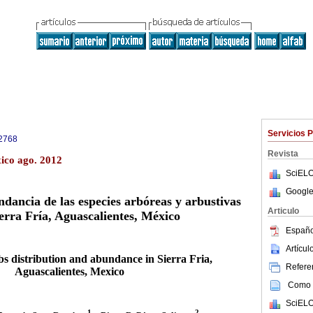
Servicios 
2768
Revista
ico ago. 2012
SciELO
Google
ndancia de las especies arbóreas y arbustivas
Articulo
ierra Fría, Aguascalientes, México
Españo
Artícu
s distribution and abundance in Sierra Fria,
Referen
Aguascalientes, Mexico
Como c
SciELO
1
2