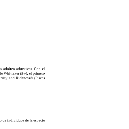
es arbóreo-arbustivas. Con el
 de Whittaker (ßw), el primero
ersity and Richness® (Pisces
 de individuos de la especie