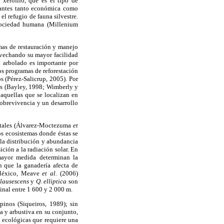
 xerófilo, que es el tipo de
tantes tanto económica como
l refugio de fauna silvestre.
 sociedad humana (Millenium
amas de restauración y manejo
ovechando su mayor facilidad
l arbolado es importante por
os programas de reforestación
s (Pérez-Salicrup, 2005). Por
les (Bayley, 1998; Wimberly y
 aquellas que se localizan en
 sobrevivencia y un desarrollo
restales (Álvarez-Moctezuma
et
os ecosistemas donde éstas se
la distribución y abundancia
ición a la radiación solar. En
 mayor medida determinan la
 que la ganadería afecta de
 México, Meave
et al.
(2006)
glausescens
y
Q. elliptica
son
inal entre 1 600 y 2 000 m.
inos (Siqueiros, 1989); sin
a y arbustiva en su conjunto,
s ecológicas que requiere una