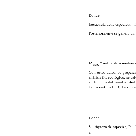
Donde:
frecuencia de la especie x = 
Posteriormente se generó un
IA
= índice de abundancia
Spp.
Con estos datos, se preparar
análisis fitoecológico, se ca
en función del nivel altitu
Conservation LTD). Las ecua
Donde:
S = riqueza de especies; P
= 
i
i.