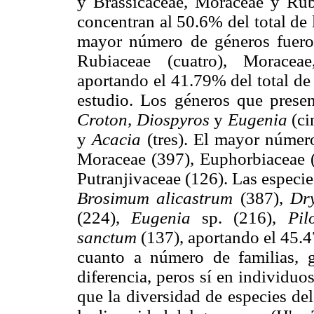
y Brassicaceae, Moraceae y Rubi
concentran al 50.6% del total de 
mayor número de géneros fueron
Rubiaceae (cuatro), Moraceae
aportando el 41.79% del total de
estudio. Los géneros que prese
Croton, Diospyros
y
Eugenia
(ci
y
Acacia
(tres). El mayor número
Moraceae (397), Euphorbiaceae (
Putranjivaceae (126). Las especi
Brosimum alicastrum
(387),
Dry
(224),
Eugenia
sp. (216),
Pil
sanctum
(137), aportando el 45.4
cuanto a número de familias, 
diferencia, peros sí en individuos
que la diversidad de especies de