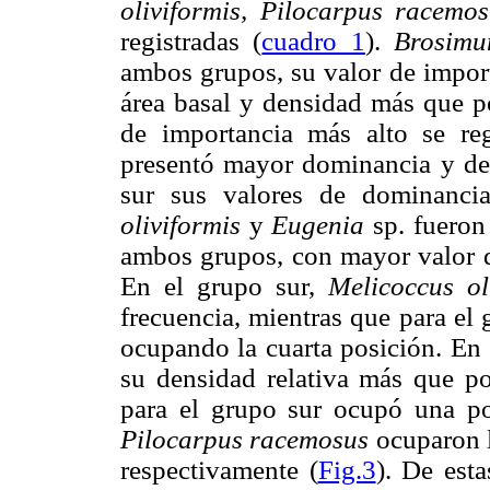
oliviformis, Pilocarpus racemo
registradas (
cuadro 1
).
Brosimu
ambos grupos, su valor de import
área basal y densidad más que po
de importancia más alto se re
presentó mayor dominancia y den
sur sus valores de dominanci
oliviformis
y
Eugenia
sp. fueron
ambos grupos, con mayor valor d
En el grupo sur,
Melicoccus ol
frecuencia, mientras que para el
ocupando la cuarta posición. En 
su densidad relativa más que po
para el grupo sur ocupó una p
Pilocarpus racemosus
ocuparon la
respectivamente (
Fig.3
). De est