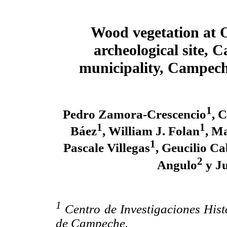
Wood vegetation at
archeological site, 
municipality, Campec
1
Pedro Zamora-Crescencio
, 
1
1
Báez
, William J. Folan
, M
1
Pascale Villegas
, Geucilio C
2
Angulo
y Ju
1
Centro de Investigaciones Hist
de Campeche.