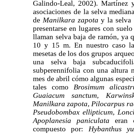
Galindo-Leal, 2002). Martínez 
asociaciones de la selva mediana
de
Manilkara zapota
y la selva
presentarse en lugares con suelo
llaman selva baja de ramón, ya q
10 y 15 m. En nuestro caso la
mesetas de los dos grupos arqueo
una selva baja subcaducifo
subperennifolia con una altura
mes de abril cómo algunas especi
tales como
Brosimum alicastr
Guaiacum sanctum, Karwinsk
Manilkara zapota, Pilocarpus r
Pseudobombax ellipticum, Lonc
Apoplanesia paniculata
eran ca
compuesto por:
Hybanthus yu