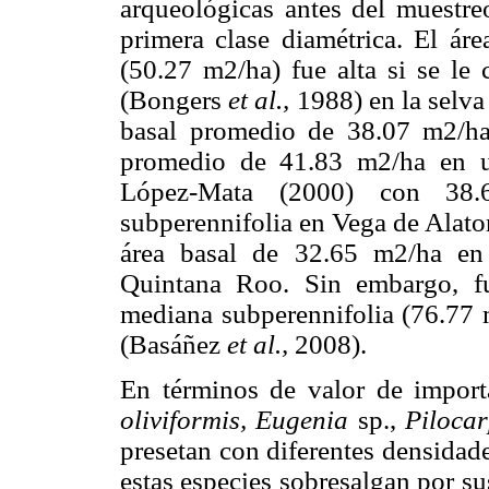
arqueológicas antes del muestre
primera clase diamétrica. El ár
(50.27 m2/ha) fue alta si se le
(Bongers
et al.,
1988) en la selva 
basal promedio de 38.07 m2/ha
promedio de 41.83 m2/ha en un
López-Mata (2000) con 38
subperennifolia en Vega de Alato
área basal de 32.65 m2/ha en
Quintana Roo. Sin embargo, fu
mediana subperennifolia (76.77 m
(Basáñez
et al.,
2008).
En términos de valor de impor
oliviformis, Eugenia
sp.,
Piloca
presetan con diferentes densidad
estas especies sobresalgan por su