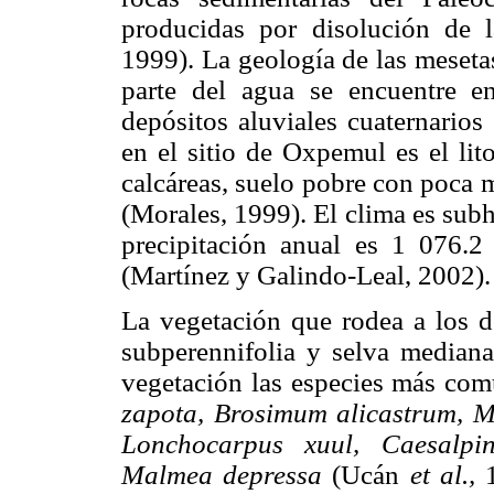
producidas por disolución de l
1999). La geología de las meseta
parte del agua se encuentre e
depósitos aluviales cuaternarios
en el sitio de Oxpemul es el lit
calcáreas, suelo pobre con poca 
(Morales, 1999). El clima es sub
precipitación anual es 1 076.
(Martínez y Galindo-Leal, 2002).
La vegetación que rodea a los d
subperennifolia y selva mediana
vegetación las especies más com
zapota, Brosimum alicastrum, Me
Lonchocarpus xuul, Caesalpi
Malmea depressa
(Ucán
et al.,
1