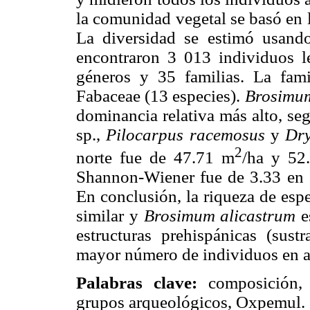
la comunidad vegetal se basó en l
La diversidad se estimó usand
encontraron 3 013 individuos le
géneros y 35 familias. La fam
Fabaceae (13 especies).
Brosimum
dominancia relativa más alto, se
sp.,
Pilocarpus racemosus
y
Dry
2
norte fue de 47.71 m
/ha y 52
Shannon-Wiener fue de 3.33 en e
En conclusión, la riqueza de esp
similar y
Brosimum alicastrum
e
estructuras prehispánicas (sus
mayor número de individuos en 
Palabras clave:
composición, f
grupos arqueológicos, Oxpemul.