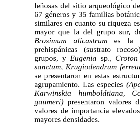
leñosas del sitio arqueológico d
67 géneros y 35 familias botánic
similares en cuanto su riqueza e
mayor que la del grupo sur, de
Brosimum alicastrum
es la má
prehispánicas (sustrato roco
grupos, y
Eugenia
sp.,
Croton
sanctum, Krugiodendrum ferre
se presentaron en estas estruct
agrupamiento. Las especies
(Ap
Karwinskia humboldtiana, Co
gaumeri)
presentaron valores di
valores de importancia elevado
mayores densidades.