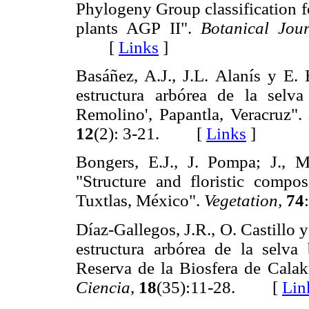
Phylogeny Group classification fo
plants AGP II".
Botanical Jour
[
Links
]
Basáñez, A.J., J.L. Alanís y E. 
estructura arbórea de la selva
Remolino', Papantla, Veracruz"
12
(2): 3-21. [
Links
]
Bongers, E.J., J. Pompa; J., M
"Structure and floristic compos
Tuxtlas, México".
Vegetation,
74
Díaz-Gallegos, J.R., O. Castillo 
estructura arbórea de la selva
Reserva de la Biosfera de Cal
Ciencia,
18
(35):11-28. [
Lin