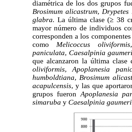
diamétrica de los dos grupos f
Brosimum alicastrum, Drypetes la
glabra.
La última clase (≥ 38 c
mayor número de individuos co
corresponden a los componentes d
como
Melicoccus oliviformi
paniculata, Caesalpinia gaumer
que alcanzaron la última clase
oliviformis, Apoplanesia pan
humboldtiana, Brosimum alicas
acapulcensis,
y las que aportaro
grupos fueron
Apoplanesia pan
simaruba
y
Caesalpinia gaumeri