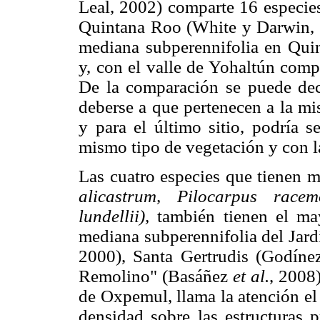
Leal, 2002) comparte 16 especies
Quintana Roo (White y Darwin, 1
mediana subperennifolia en Quin
y, con el valle de Yohaltún com
De la comparación se puede deci
deberse a que pertenecen a la mi
y para el último sitio, podría s
mismo tipo de vegetación y con l
Las cuatro especies que tienen 
alicastrum, Pilocarpus racemo
lundellii),
también tienen el ma
mediana subperennifolia del Jard
2000), Santa Gertrudis (Godíne
Remolino" (Basáñez
et al.
, 2008
de Oxpemul, llama la atención e
densidad sobre las estructuras 