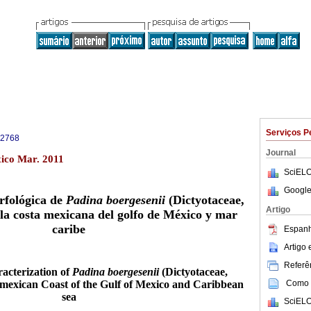
Serviços P
-2768
Journal
ico Mar. 2011
SciELO
Google
rfológica de
Padina boergesenii
(Dictyotaceae,
Artigo
la costa mexicana del golfo de México y mar
caribe
Espanh
Artigo
Referên
acterization of
Padina boergesenii
(Dictyotaceae,
Como c
mexican Coast of the Gulf of Mexico and Caribbean
sea
SciELO