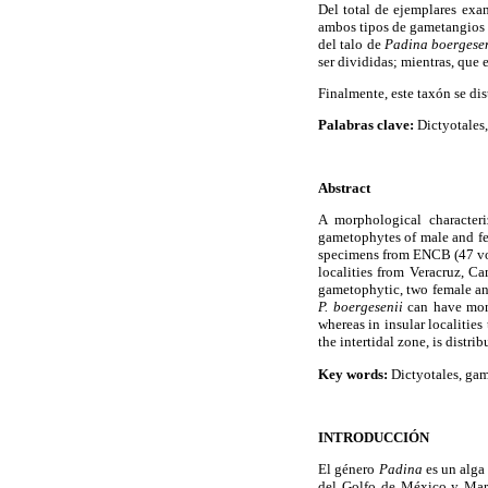
Del total de ejemplares exa
ambos tipos de gametangios d
del talo de
Padina boergese
ser divididas; mientras, que 
Finalmente, este taxón se di
Palabras clave:
Dictyotales,
Abstract
A morphological character
gametophytes of male and f
specimens from ENCB (47 vou
localities from Veracruz, 
gametophytic, two female an
P. boergesenii
can have monoe
whereas in insular localities
the intertidal zone, is dist
Key words:
Dictyotales, ga
INTRODUCCIÓN
El género
Padina
es un alga
del Golfo de México y Mar 