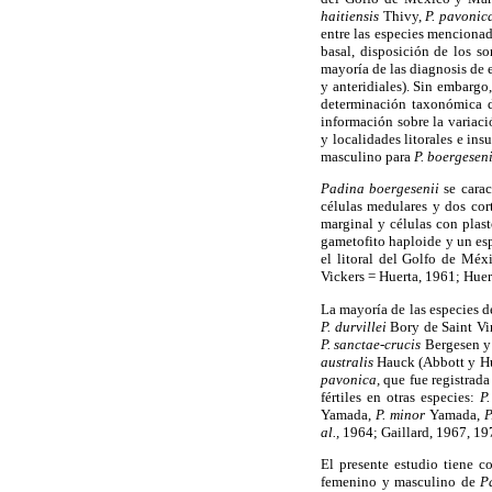
haitiensis
Thivy,
P. pavonic
entre las especies mencionad
basal, disposición de los s
mayoría de las diagnosis de 
y anteridiales). Sin embargo
determinación taxonómica de
información sobre la variac
y localidades litorales e in
masculino para
P. boergeseni
Padina boergesenii
se carac
células medulares y dos cor
marginal y células con plast
gametofito haploide y un es
el litoral del Golfo de M
Vickers = Huerta, 1961; Hue
La mayoría de las especies 
P. durvillei
Bory de Saint Vi
P. sanctae-crucis
Bergesen 
australis
Hauck (Abbott y H
pavonica,
que fue registrad
fértiles en otras especies:
P.
Yamada,
P. minor
Yamada,
P
al.,
1964; Gaillard, 1967, 19
El presente estudio tiene c
femenino y masculino de
P