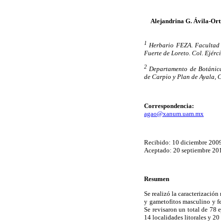
Alejandrina G. Ávila-Ort
1
Herbario FEZA. Facultad
Fuerte de Loreto. Col. Ejérc
2
Departamento de Botánica,
de Carpio y Plan de Ayala, 
Correspondencia:
agao@xanum.uam.mx
Recibido: 10 diciembre 200
Aceptado: 20 septiembre 20
Resumen
Se realizó la caracterizació
y gametofitos masculino y f
Se revisaron un total de 78
14 localidades litorales y 2