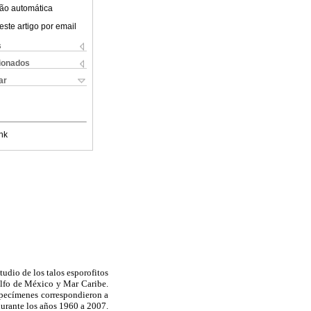
ão automática
este artigo por email
s
cionados
ar
nk
tudio de los talos esporofitos
olfo de México y Mar Caribe.
specímenes correspondieron a
durante los años 1960 a 2007.