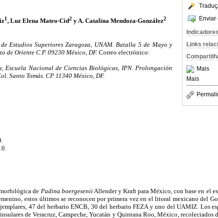
Traduç
Enviar 
1
2
2
iz
, Luz Elena Mateo-Cid
y A. Catalina Mendoza-González
Indicadore
 de Estudios Superiores Zaragoza, UNAM. Batalla 5 de Mayo y
Links rela
ito de Oriente C.P. 09230 México, DF.
Correo electrónico:
Compartilh
 Escuela Nacional de Ciencias Biológicas, IPN. Prolongación
Mais
Col. Santo Tomás. CP 11340 México, DF.
Mais
Permali
9.
10.
n morfológica de
Padina boergesenii
Allender y Kraft para México, con base en el es
emenino, estos últimos se reconocen por primera vez en el litoral mexicano del G
 ejemplares, 47 del herbario ENCB, 30 del herbario FEZA y uno del UAMIZ. Los e
0 insulares de Veracruz, Campeche, Yucatán y Quintana Roo, México, recolectados 