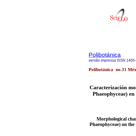
Polibotánica
versão impressa
ISSN
1405
Polibotánica no.31 Méx
Caracterización mo
Phaeophyceae) en 
Morphological char
Phaeophyceae) on the 