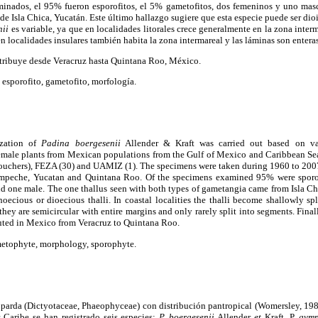
minados, el 95% fueron esporofitos, el 5% gametofitos, dos femeninos y uno mas
e Isla Chica, Yucatán. Este último hallazgo sugiere que esta especie puede ser di
nii
es variable, ya que en localidades litorales crece generalmente en la zona inter
en localidades insulares también habita la zona intermareal y las láminas son entera
stribuye desde Veracruz hasta Quintana Roo, México.
 esporofito, gametofito, morfología.
ization of
Padina boergesenii
Allender & Kraft was carried out based on va
emale plants from Mexican populations from the Gulf of Mexico and Caribbean Se
chers), FEZA (30) and UAMIZ (1). The specimens were taken during 1960 to 2007 
Campeche, Yucatan and Quintana Roo. Of the specimens examined 95% were sporo
d one male. The one thallus seen with both types of gametangia came from Isla Chi
cious or dioecious thalli. In coastal localities the thalli become shallowly spl
 they are semicircular with entire margins and only rarely split into segments. Final
ributed in Mexico from Veracruz to Quintana Roo.
metophyte, morphology, sporophyte.
 parda (Dictyotaceae, Phaeophyceae) con distribución pantropical (Womersley, 1987
Caribe se han registrado seis especies:
P. boergesenii
Allender
et
Kraft, P.
gym