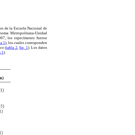
os de la Escuela Nacional de
ónoma Metropolitana-Unidad
007, los especímenes fueron
la 1
), los cuales corresponden
co (
tabla 2
,
fig. 1
). Los datos
a 1
).