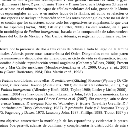
a
(Linnaeus) Thivy,
P. perindusiata
Thivy y
P. sanctae-crucis
Børgesen (Ortega
et
as se basa en el número de capas de células medulares del talo, grosor de la lámi
oros esporangiales en uno o en ambos lados de la lámina, así como su relación co
estas especies se incluye información sobre los soros esporangiales, pero no así de 
, es común que los caracteres, sobre todo los vegetativos se empalmen, lo que cr
 las especies (Taylor, 1960; Littler y Littler, 2000). En este sentido, en el pre
ión morfológica de
Padina boergesenii,
basada en la comparación de talos recolect
sulares del Golfo de México y Mar Caribe. Además, se registran por primera vez los
i.
teriza por la presencia de dos a tres capas de células a todo lo largo de la lámi
ticales. Además posee otras característica del Orden Dictyotales como talos pare
os numerosos y discoidales sin pirenoides, su ciclo de vida es digenético, isomór
porofito diploide, reproducción sexual oogámica (Graham y Wilcox, 2000). Present
éxico y Mar Caribe mexicano (Mendoza-González
et al.,
2000, Ortega
et al.,
2001
rta y Garza-Barrientos, 1964; Díaz-Martín
et al.,
1998).
de
Padina
son dioicas, entre ellas:
P. antillarum
(Kützing) Piccone (Wynne y De Cle
ncent,
P. mexicana
Dawson (Ávila-Ortiz, 2003; Avila-Ortiz y Pedroche, 2005),
P.
g
y
Padina boergesenii
(Allender y Kraft, 1983; Taylor, 1960; Littler y Littler, 2000)
uisman, 2004) y
P. mexicana
Dawson (Lawson y John, 1987) como monoicas. Un caso
a como dioica y monoica por Gómez-Garreta
et al.
(2007). Sin embargo, aún se desc
 crassa
Yamada,
P. ele-gans
Kho ex Womerley,
P. fraseri
(Greville) Greville,
P. 
. perindusiata
Thivy (Womersley, 1987),
P. profunda.
Earle y
P. boryana
Thivy (
75; Fagerberg y Dawes, 1973, Lawson y John, 1987; Phillips, 1988; Trono, 1997 y
omo objetivo caracterizar la morfología de los esporofitos y evidenciar la presen
adina boergesenii,
además de confirmar y complementar la distribución de esta e