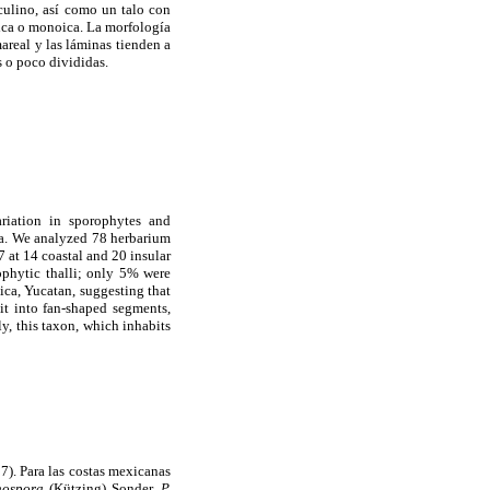
culino, así como un talo con
oica o monoica. La morfología
mareal y las láminas tienden a
s o poco divididas.
riation in sporophytes and
a. We analyzed 78 herbarium
at 14 coastal and 20 insular
phytic thalli; only 5% were
ca, Yucatan, suggesting that
it into fan-shaped segments,
ly, this taxon, which inhabits
). Para las costas mexicanas
nospora
(Kützing) Sonder,
P.