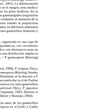
 al.,
2001). La diferenciación
na en el margen, zona media y
n los pelos feofíceos. En la
los gametangiales (oogoniales
ea confusión al momento de la
sente estudio se proporciona
ados en diferentes ambientes
 talos gametofitos femenino y
na, organizada en una capa de
nquimáticos, con crecimiento
fico con alternancia entre un
a una distribución amplia en
, = P
gymnospora
(Kützing)
rck, 1999),
P.
crispata
Thivy,
ymnospora
(Kützing) Sonder,
. Solamente se ha descrito a
P.
 particular es el de
Padina
onocen los talos gametofitos
haitiensis
Thivy,
P. japonica
Chapmann, 1963;
Dawson et
 Abbott y Huisman, 2004).
cia tanto de los gametofitos
specie en el Golfo y Caribe