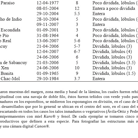
aron muestras del margen, zona media y basal de la lámina, los cuales fueron rehi
gitudinal con una navaja de doble filo, éstos fueron teñidos con verde yodo para
maduros en los esporofitos, se midieron los esporangios en división, en el caso de 
 desarrollados que por lo general se ubican en el centro del soro, en el caso del
escartando en todos los casos los talos inmaduros o vegetativos (Ávila-Ortiz y Pedro
semipermanentes con miel
Karo®
y fenol. De cada ejemplar se tomaron cinco 
productivos que definen a esta especie. Para fotografiar las estructuras más r
 una cámara digital
Canon®.