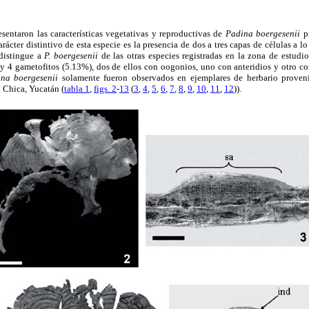
sentaron las características vegetativas y reproductivas de
Padina boergesenii
pr
arácter distintivo de esta especie es la presencia de dos a tres capas de células a lo 
 distingue a
P. boergesenii
de las otras especies registradas en la zona de estudi
 y 4 gametofitos (5.13%), dos de ellos con oogonios, uno con anteridios y otro co
na boergesenii
solamente fueron observados en ejemplares de herbario proveni
 Chica, Yucatán (
tabla 1
,
figs. 2
-
13
(
3
,
4
,
5
,
6
,
7
,
8
,
9
,
10
,
11
,
12
)).