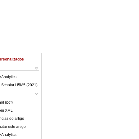
ersonalizados
 Analytics
 Scholar H5M5 (
2021
)
ol (pdf)
 em XML
cias do artigo
itar este artigo
 Analytics