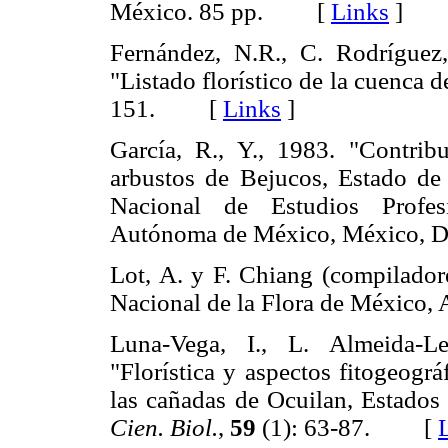
México. 85 pp. [
Links
]
Fernández, N.R., C. Rodríguez
"Listado florístico de la cuenca 
151. [
Links
]
García, R., Y., 1983. "Contrib
arbustos de Bejucos, Estado de 
Nacional de Estudios Profesi
Autónoma de México, México,
Lot, A. y F. Chiang (compilador
Nacional de la Flora de Méxic
Luna-Vega, I., L. Almeida-Le
"Florística y aspectos fitogeogr
las cañadas de Ocuilan, Estado
Cien. Biol.
,
59
(1): 63-87. [