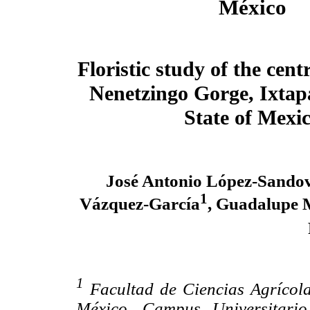
México
Floristic study of the cent
Nenetzingo Gorge, Ixtapa
State of Mexi
José Antonio López-Sando
1
Vázquez-García
, Guadalupe 
1
Facultad de Ciencias Agrícol
México. Campus Universitario