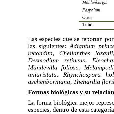
Las especies que se reportan po
las siguientes:
Adiantum princ
recondita
,
Cheilanthes lozanii
Desmodium retinens
,
Eleocha
Mandevilla foliosa
,
Melampodi
uniaristata
,
Rhynchospora hol
aschenborniana
,
Thenardia
flor
Formas biológicas y su relación
La forma biológica mejor repres
especies, dentro de esta categor