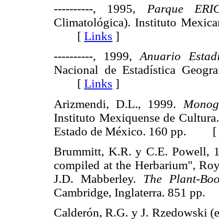
----------, 1995,
Parque ERI
Climatológica). Instituto Mexic
[
Links
]
----------, 1999,
Anuario Estad
Nacional de Estadística Geogra
[
Links
]
Arizmendi, D.L., 1999.
Monogr
Instituto Mexiquense de Cultura
Estado de México. 160 pp. 
Brummitt, K.R. y C.E. Powell, 1
compiled at the Herbarium", Ro
J.D. Mabberley.
The Plant-Bo
Cambridge, Inglaterra. 851 p
Calderón, R.G. y J. Rzedowski (e