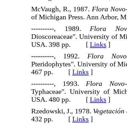
McVaugh, R., 1987.
Flora Novo
of Michigan Press. Ann Arbor
----------, 1989.
Flora Novo
Dioscoreaceae". University of M
USA. 398 pp. [
Links
]
----------, 1992.
Flora Novo-
Pteridophytes". University of M
467 pp. [
Links
]
----------, 1993.
Flora Novo-
Typhaceae". University of Mic
USA. 480 pp. [
Links
]
Rzedowski, J., 1978.
Vegetación
432 pp. [
Links
]