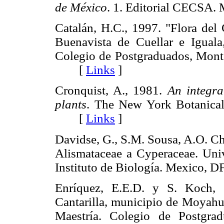
de México
. 1. Editorial CECSA
Catalán, H.C., 1997. "Flora de
Buenavista de Cuellar e Iguala
Colegio de Postgraduados, Monte
[
Links
]
Cronquist, A., 1981.
An integra
plants
. The New York Botanical
[
Links
]
Davidse, G., S.M. Sousa, A.O. Ch
Alismataceae a Cyperaceae. Un
Instituto de Biología. Mexico
Enríquez, E.E.D. y S. Koch, 1
Cantarilla, municipio de Moyahua
Maestría. Colegio de Postgra