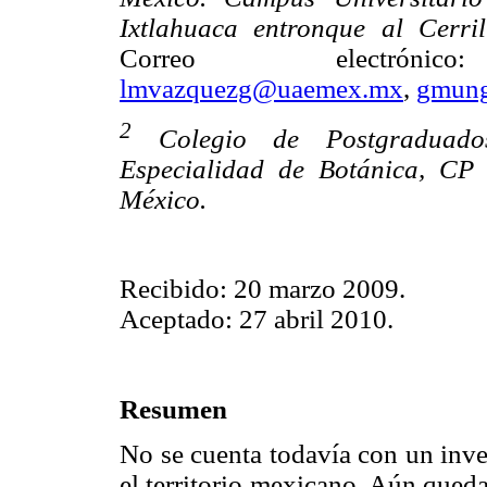
Ixtlahuaca entronque al Cerri
Correo electró
lmvazquezg@uaemex.mx
,
gmun
2
Colegio de Postgraduados,
Especialidad de Botánica, CP 
México.
Recibido: 20 marzo 2009.
Aceptado: 27 abril 2010.
Resumen
No se cuenta todavía con un inve
el territorio mexicano. Aún qued