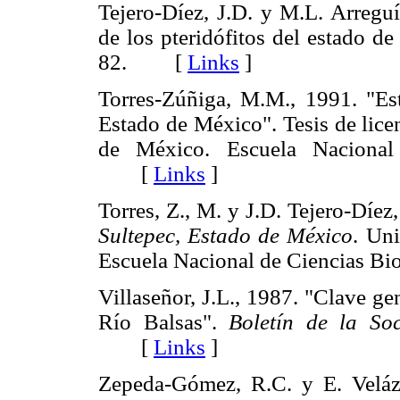
Tejero-Díez, J.D. y M.L. Arregu
de los pteridófitos del estado 
82. [
Links
]
Torres-Zúñiga, M.M., 1991. "Estu
Estado de México". Tesis de lic
de México. Escuela Nacional 
[
Links
]
Torres, Z., M. y J.D. Tejero-Díez
Sultepec, Estado de México
. Un
Escuela Nacional de Ciencias Bi
Villaseñor, J.L., 1987. "Clave g
Río Balsas".
Boletín de la So
[
Links
]
Zepeda-Gómez, R.C. y E. Veláz