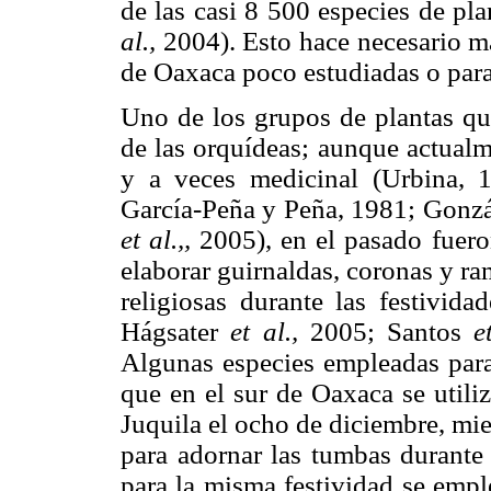
de las casi 8 500 especies de pla
al.,
2004). Esto hace necesario má
de Oaxaca poco estudiadas o para
Uno de los grupos de plantas que
de las orquídeas; aunque actualm
y a veces medicinal (Urbina, 
García-Peña y Peña, 1981; Gonzál
et al.,,
2005), en el pasado fuero
elaborar guirnaldas, coronas y r
religiosas durante las festivida
Hágsater
et al.,
2005; Santos
e
Algunas especies empleadas para
que en el sur de Oaxaca se utiliz
Juquila el ocho de diciembre, mi
para adornar las tumbas durante
para la misma festividad se emp