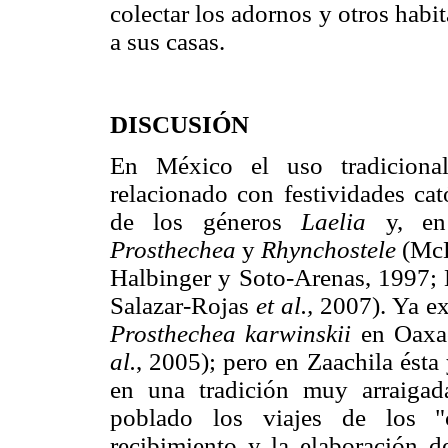
colectar los adornos y otros habi
a sus casas.
DISCUSIÓN
En México el uso tradicional
relacionado con festividades cat
de los géneros
Laelia
y, en
Prosthechea
y
Rhynchostele
(McD
Halbinger y Soto-Arenas, 1997;
Salazar-Rojas
et al.,
2007). Ya exi
Prosthechea karwinskii
en Oaxac
al.
, 2005); pero en Zaachila ésta
en una tradición muy arraigad
poblado los viajes de los "c
recibimiento y la elaboración 