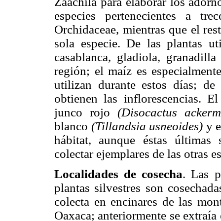
Zaachila para elaborar los adorn
especies pertenecientes a tre
Orchidaceae, mientras que el res
sola especie. De las plantas ut
casablanca, gladiola, granadill
región; el maíz es especialmente
utilizan durante estos días; de
obtienen las inflorescencias. El
junco rojo
(Disocactus ackerm
blanco
(Tillandsia usneoides)
y e
hábitat, aunque éstas últimas 
colectar ejemplares de las otras e
Localidades de cosecha
. Las p
plantas silvestres son cosechadas
colecta en encinares de las mon
Oaxaca; anteriormente se extraía