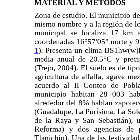
MATERIAL Y MÉTODOS
Zona de estudio. El municipio de 
mismo nombre y a la región de lo
municipal se localiza 17 km 
coordenadas 16°57'05" norte y 96
1
). Presenta un clima BS1hw(w)i
media anual de 20.5°C y prec
(Trejo, 2004). El suelo es de tip
agricultura de alfalfa, agave me
acuerdo al II Conteo de Pobl
municipio habitan 28 003 hab
alrededor del 8% hablan zapoteco
(Guadalupe, La Purísima, La Sole
de la Raya y San Sebastián), 
Reforma) y dos agencias de p
Tlanichio). Una de las festivida