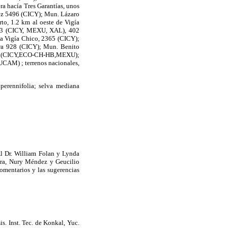
era hacía Tres Garantías, unos
dez 5496 (CICY); Mun. Lázaro
o, 1.2 km al oeste de Vigía
383 (CICY, MEXU, XAL), 402
a Vigía Chico, 2365 (CICY);
ora 928 (CICY); Mun. Benito
l 97 (CICY,ECO-CH-HB,MEXU);
UCAM) ; terrenos nacionales,
bperennifolia; selva mediana
Al Dr. William Folan y Lynda
ora, Nury Méndez y Geucilio
comentarios y las sugerencias
s. Inst. Tec. de Konkal, Yuc.