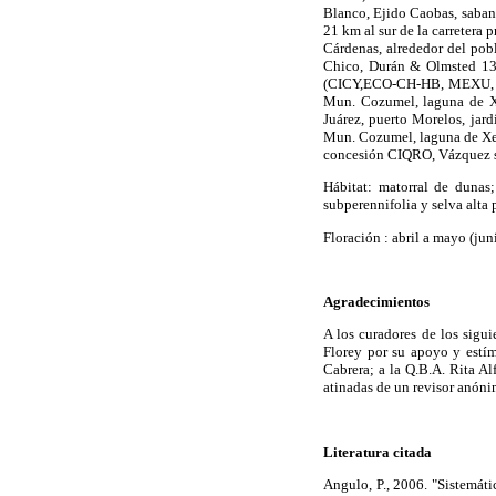
Blanco, Ejido Caobas, sabana 
21 km al sur de la carreter
Cárdenas, alrededor del po
Chico, Durán & Olmsted 13
(CICY,ECO-CH-HB, MEXU, XAL
Mun. Cozumel, laguna de Xe
Juárez, puerto Morelos, ja
Mun. Cozumel, laguna de Xel
concesión CIQRO, Vázquez s
Hábitat: matorral de dunas;
subperennifolia y selva alta 
Floración : abril a mayo (jun
Agradecimientos
A los curadores de los sigu
Florey por su apoyo y estí
Cabrera; a la Q.B.A. Rita Al
atinadas de un revisor anóni
Literatura citada
Angulo, P., 2006. "Sistemát