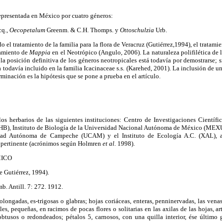
representada en México por cuatro géneros:
cq.,
Oecope
talum
Greenm. & C.H. Thomps. y
Ottoschulzia
Urb.
do el tratamiento de la familia para la flora de Veracruz (Gutiérrez,1994), el tratami
atamiento de
Mappia
en el Neotrópico (Angulo, 2006). La naturaleza polifilética de l
a posición definitiva de los géneros neotropicales está todavía por demostrarse;
todavía incluido en la familia Icacinaceae s.s. (Karehed, 2001). La inclusión de un
minación es la hipótesis que se pone a prueba en el artículo.
los herbarios de las siguientes instituciones: Centro de Investigaciones Científi
), Instituto de Biología de la Universidad Nacional Autónoma de México (MEX
dad Autónoma de Campeche (UCAM) y el Instituto de Ecología A.C. (XAL), a
 pertinente (acrónimos según Holmren
et al.
1998).
ICO
Gutiérrez, 1994).
b. Antill. 7: 272. 1912.
olongadas, es-trigosas o glabras; hojas coriáceas, enteras, penninervadas, las venas
es, pequeñas, en racimos de pocas flores o solitarias en las axilas de las hojas, ar
btusos o redondeados; pétalos 5, carnosos, con una quilla interior, ése último 