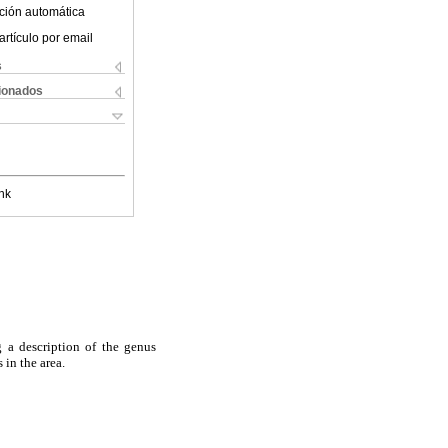
ción automática
artículo por email
s
cionados
nk
 a description of the genus
in the area.