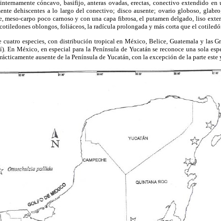
 internamente cóncavo, basifijo, anteras ovadas, erectas, conectivo extendido en
mente dehiscentes a lo largo del conectivo; disco ausente; ovario globoso, glabro
e, meso-carpo poco carnoso y con una capa fibrosa, el putamen delgado, liso extern
, cotiledones oblongos, foliáceos, la radícula prolongada y más corta que el cotile
 cuatro especies, con distribución tropical en México, Belice, Guatemala y las Gr
). En México, en especial para la Península de Yucatán se reconoce una sola espe
rácticamente ausente de la Península de Yucatán, con la excepción de la parte este 