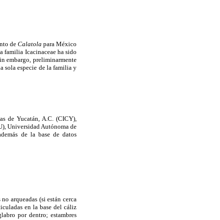
ento de
Calatola
para México
a familia Icacinaceae ha sido
 sin embargo, preliminarmente
a sola especie de la familia y
cas de Yucatán, A.C. (CICY),
U), Universidad Autónoma de
demás de la base de datos
 no arqueadas (si están cerca
ticuladas en la base del cáliz
glabro por dentro; estambres