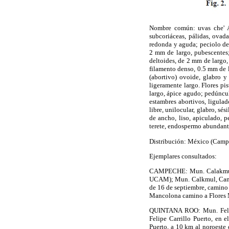
Nombre común: uvas che' Ár
subcoriáceas, pálidas, ovad
redonda y aguda; peciolo de
2 mm de largo, pubescentes;
deltoides, de 2 mm de largo,
filamento denso, 0.5 mm de l
(abortivo) ovoide, glabro y
ligeramente largo. Flores pis
largo, ápice agudo; pedúncu
estambres abortivos, ligulad
libre, unilocular, glabro, sé
de ancho, liso, apiculado, 
terete, endospermo abundant
Distribución: México (Campe
Ejemplares consultados:
CAMPECHE: Mun. Calakmul, 
UCAM); Mun. Calkmul, Camp
de 16 de septiembre, camino
Mancolona camino a Flores
QUINTANA ROO: Mun. Felipe
Felipe Carrillo Puerto, en
Puerto, a 10 km al noroest