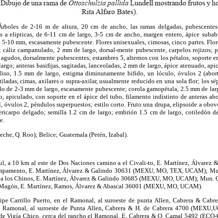
boles de 2-16 m de altura, 20 cm de ancho, las ramas delgadas, pubescentes. 
as a elipticas, de 6-11 cm de largo, 3-5 cm de ancho, margen entero, ápice sub
 5-10 mm, escasamente pubescente. Flores unisexuales, cimosas, cinco partes. Flor
 cáliz campanulado, 2 mm de largo, dorsal-mente pubescente, carpelos rojizos; p
 agudos, dorsalmente pubescentes; estambres 5, alternos con los pétalos, soporte en
argo; anteras basifijas, sagitadas, lanceoladas, 2 mm de largo, ápice atenuado, api
 liso, 1.5 mm de largo, estigma diminutamente bifido, un lóculo, óvulos 2 (abort
tiladas, cimas, axilares o supra-axilar, usualmente reducido en una sola flor; los 
lo de 2-3 mm de largo, escasamente pubescente; corola gamopétala, 2.5 mm de larg
o, apiculado, con soporte en el ápice del tubo, filamento indistinto de anteras abo
sil, óvulos 2, péndulos superpuestos; estilo corto. Fruto una drupa, elipsoide a obo
pericarpo delgado; semilla 1.2 cm de largo; embrión 1.5 cm de largo, cotiledón de
e.
che, Q. Roo); Belice; Guatemala (Petén, Izabal).
a 10 km al este de Dos Naciones camino a el Civali-to, E. Martínez, Álvarez
amento, E. Martínez, Álvarez & Galindo 30631 (MEXU, MO, TEX, UCAM); Mun.
 a los Chinos, E. Martínez, Álvarez & Galindo 30685 (MEXU, MO, UCAM); Mun. Ca
 Magón, E. Martínez, Ramos, Álvarez & Abascal 36001 (MEXU, MO, UCAM).
 Carrillo Puerto, en el Ramonal, al suroeste de punta Allen, Cabrera & Ca
 el Ramonal, al suroeste de Punta Allen, Cabrera & H. de Cabrera 4700 (MEXU,
e de Vigía Chico, cerca del rancho el Ramonal, E. Cabrera & O. Camal 5492 (EC