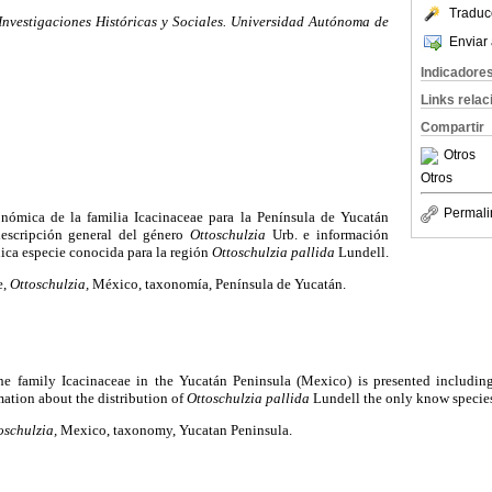
Traduc
vestigaciones Históricas y Sociales. Universidad Autónoma de
Enviar 
Indicadore
Links rela
Compartir
Otros
Otros
Permali
onómica de la familia Icacinaceae para la Península de Yucatán
escripción general del género
Ottoschulzia
Urb. e información
nica especie conocida para la región
Ottoschulzia pallida
Lundell.
e,
Ottoschulzia,
México, taxonomía, Península de Yucatán.
he family Icacinaceae in the Yucatán Peninsula (Mexico) is presented including
mation about the distribution of
Ottoschulzia pallida
Lundell the only know species 
oschulzia,
Mexico, taxonomy, Yucatan Peninsula.