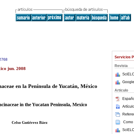
Servicios 
2768
Revista
ico jun. 2008
SciELO
Google
naceae en la Península de Yucatán, México
Articulo
Españo
acinaceae in the Yucatan Peninsula, Mexico
Artícu
Referen
Como c
Celso Gutiérrez Báez
SciELO