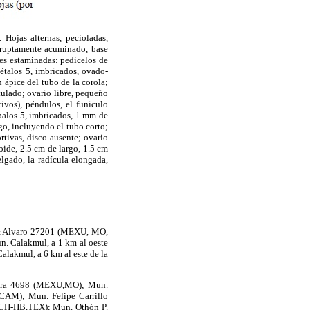
Hojas alternas, pecioladas,
abruptamente acuminado, base
es estaminadas: pedicelos de
étalos 5, imbricados, ovado-
 ápice del tubo de la corola;
culado; ovario libre, pequeño
ivos), péndulos, el funiculo
sépalos 5, imbricados, 1 mm de
o, incluyendo el tubo corto;
rtivas, disco ausente; ovario
voide, 2.5 cm de largo, 1.5 cm
lgado, la radícula elongada,
 & Alvaro 27201 (MEXU, MO,
 Calakmul, a 1 km al oeste
lakmul, a 6 km al este de la
brera 4698 (MEXU,MO); Mun.
UCAM); Mun. Felipe Carrillo
O-CH-HB,TEX); Mun. Othón P.