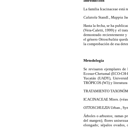
Introducción
La familia Icacinaceae está 
Calatola
Standl.,
Mappia
Ja
Hasta la fecha, se ha publica
(Vera-Caletti, 1999) y el tr
demostrado recientemente y l
el género
Ottoschulzia
queda 
la comprobación de esa deter
Metodología
Se revisaron ejemplares de 
Ecosur-Chetumal (ECO-CH-HB
Yucatán (UADY), Universi
TRÓPICOS (W3) y literatura
TRATAMIENTO TAXONÓM
ICACINACEAE Miers. (véase 
OTTOSCHULZIA
Urban., Sym
Árboles o arbustos; ramas pr
del margen); flores unisexual
elongado; sépalos ovados, o