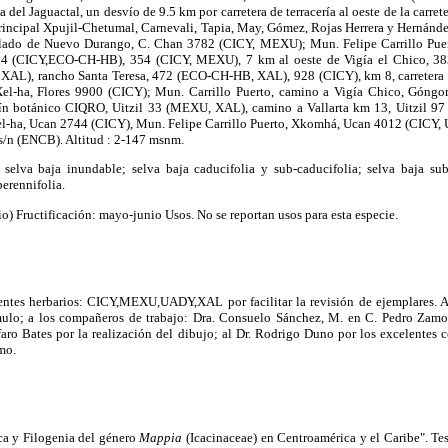
del Jaguactal, un desvío de 9.5 km por carretera de terracería al oeste de la carret
a principal Xpujil-Chetumal, Carnevali, Tapia, May, Gómez, Rojas Herrera y Hernán
blado de Nuevo Durango, C. Chan 3782 (CICY, MEXU); Mun. Felipe Carrillo Puert
4 (CICY,ECO-CH-HB), 354 (CICY, MEXU), 7 km al oeste de Vigía el Chico, 
), rancho Santa Teresa, 472 (ECO-CH-HB, XAL), 928 (CICY), km 8, carretera 
l-ha, Flores 9900 (CICY); Mun. Carrillo Puerto, camino a Vigía Chico, Góng
rdín botánico CIQRO, Uitzil 33 (MEXU, XAL), camino a Vallarta km 13, Uitzi
-ha, Ucan 2744 (CICY), Mun. Felipe Carrillo Puerto, Xkomhá, Ucan 4012 (CICY, 
/n (ENCB). Altitud : 2-147 msnm.
 selva baja inundable; selva baja caducifolia y sub-caducifolia; selva baja su
perennifolia.
io) Fructificación: mayo-junio Usos. No se reportan usos para esta especie.
ientes herbarios: CICY,MEXU,UADY,XAL por facilitar la revisión de ejemplares. 
mulo; a los compañeros de trabajo: Dra. Consuelo Sánchez, M. en C. Pedro Zam
faro Bates por la realización del dibujo; al Dr. Rodrigo Duno por los excelentes 
mo.
ica y Filogenia del género
Mappia
(Icacinaceae) en Centroamérica y el Caribe". Tesi