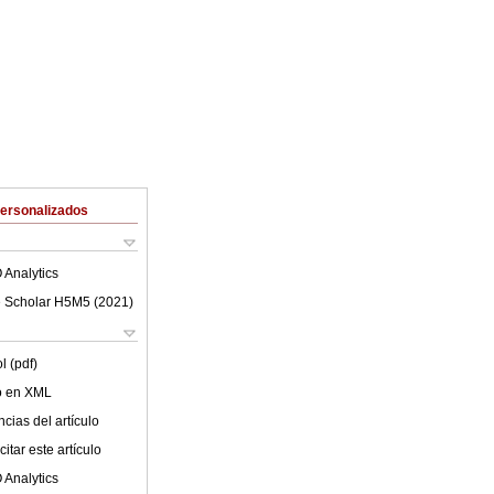
Personalizados
 Analytics
 Scholar H5M5 (
2021
)
l (pdf)
lo en XML
cias del artículo
itar este artículo
 Analytics