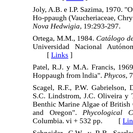
Joly, A.B. e I.P. Sazima, 1970. "
Ho-ppaugh (Vaucheriaceae, Chrys
Nova
Hedwigia,
19:293-297.
Ortega, M.M., 1984.
Catálogo de
Universidad Nacional Autón
[
Links
]
Patel, R.J. y M.A. Francis, 196
Hoppaugh from lndia".
Phycos,
7
Scagel, R.F., P.W. Gabrielson,
S.C.
Lindstrom, J.C. Oliveira y
Benthic
Marine Algae of British
and Oregon".
Phycological C
Columbia. vi + 532 pp. [
Lin
Schneider, C.W. y R.B. Searl