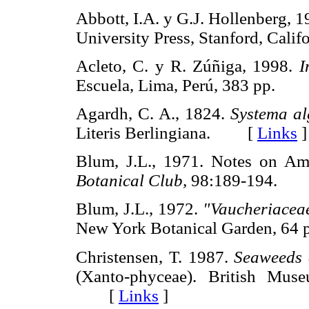
Abbott, I.A. y G.J. Hollenberg, 
University Press, Stanford, Ca
Acleto, C. y R. Zúñiga, 1998.
I
Escuela, Lima, Perú, 383 pp.
Agardh, C. A., 1824.
Systema a
Literis Berlingiana. [
Links
]
Blum, J.L., 1971. Notes on Am
Botanical Club,
98:189-194.
Blum, J.L., 1972.
"Vaucheriacea
New York Botanical Garden, 
Christensen, T. 1987.
Seaweeds o
(Xanto-phyceae). British Mus
[
Links
]