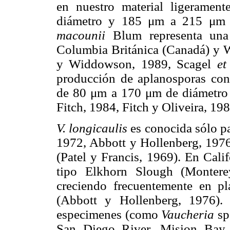
en nuestro material ligerame
diámetro y 185 μm a 215 μm 
macounii
Blum representa una 
Columbia Británica (Canadá) y W
y Widdowson, 1989, Scagel
et
producción de aplanosporas con
de 80 μm a 170 μm de diámetro
Fitch, 1984, Fitch y Oliveira, 198
V. longicaulis
es conocida sólo pa
1972, Abbott y Hollenberg, 1976)
(Patel y Francis, 1969). En Calif
tipo Elkhorn Slough (Monter
creciendo frecuentemente en pl
(Abbott y Hollenberg, 1976). 
especimenes (como
Vaucheria
sp.
San Diego River, Mision Bay 