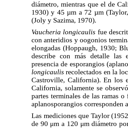
diámetro, mientras que el de Ca
1930) y 45 µm a 72 µm (Taylor,
(Joly y Sazima, 1970).
Vaucheria longicaulis
fue descri
con anteridios y oogonios termina
elongadas (Hoppaugh, 1930; Blu
describe con más detalle las e
presencia de esporangios (aplan
longicaulis
recolectados en la lo
Castroville, California). En los
California, solamente se observó
partes terminales de las ramas o
aplanosporangios corresponden a 
Las mediciones que Taylor (1952)
de 90 μm a 120 μm diámetro por