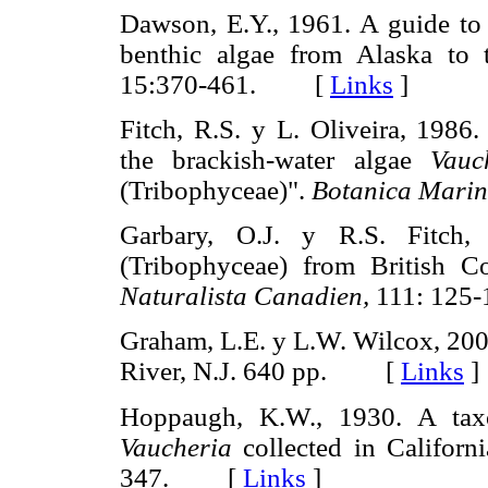
Dawson, E.Y., 1961. A guide to t
benthic algae from Alaska to 
15:370-461. [
Links
]
Fitch, R.S. y L. Oliveira, 1986.
the brackish-water algae
Vauc
(Tribophyceae)".
Botanica Marin
Garbary, O.J. y R.S. Fitch
(Tribophyceae) from British 
Naturalista Canadien,
111: 12
Graham, L.E. y L.W. Wilcox, 20
River, N.J. 640 pp. [
Links
]
Hoppaugh, K.W., 1930. A tax
Vaucheria
collected in Californ
347. [
Links
]