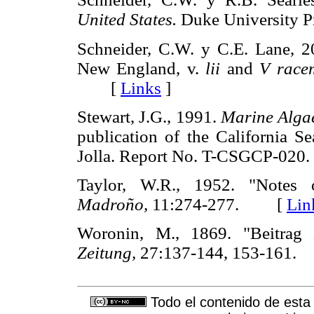
United States.
Duke University
Schneider, C.W. y C.E. Lane, 
New England, v.
lii
and
V racem
[
Links
]
Stewart, J.G., 1991.
Marine Algae
publication of the California Se
Jolla. Report No. T-CSGCP-0
Taylor, W.R., 1952. "Note
Madroño,
11:274-277. [
Lin
Woronin, M., 1869. "Beitrag 
Zeitung,
27:137-144, 153-16
Todo el contenido de esta 