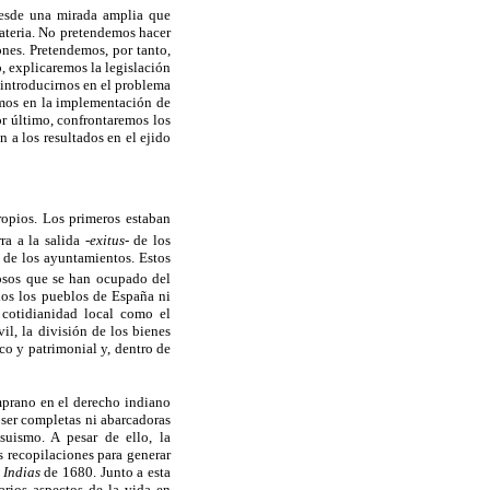
 desde una mirada amplia que
materia. No pretendemos hacer
nes. Pretendemos, por tanto,
, explicaremos la legislación
 introducirnos en el problema
emos en la implementación de
r último, confrontaremos los
 a los resultados en el ejido
ropios. Los primeros estaban
ra a la salida
-exitus-
de los
n de los ayuntamientos. Estos
osos que se han ocupado del
dos los pueblos de España ni
 cotidianidad local como el
il, la división de los bienes
co y patrimonial y, dentro de
mprano en el derecho indiano
 ser completas ni abarcadoras
asuismo. A pesar de ello, la
s recopilaciones para generar
 Indias
de 1680. Junto a esta
arios aspectos de la vida en