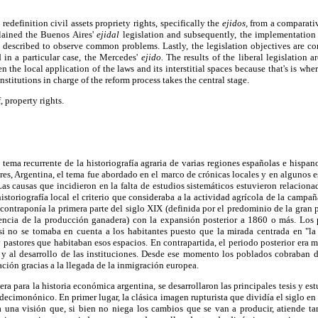
redefinition civil assets propriety rights, specifically the
ejidos,
from a comparativ
plained the Buenos Aires'
ejidal
legislation and subsequently, the implementation 
described to observe common problems. Lastly, the legislation objectives are co
 in a particular case, the Mercedes'
ejido.
The results of the liberal legislation a
n the local application of the laws and its interstitial spaces because that's is wh
institutions in charge of the reform process takes the central stage.
, property rights.
 tema recurrente de la historiografía agraria de varias regiones españolas e hispa
res, Argentina, el tema fue abordado en el marco de crónicas locales y en algunos 
Las causas que incidieron en la falta de estudios sistemáticos estuvieron relacio
istoriografía local el criterio que consideraba a la actividad agrícola de la campa
 contraponía la primera parte del siglo XIX (definida por el predominio de la gran 
encia de la producción ganadera) con la expansión posterior a 1860 o más. Los 
si no se tomaba en cuenta a los habitantes puesto que la mirada centrada en "la
 y pastores que habitaban esos espacios. En contrapartida, el periodo posterior era 
y al desarrollo de las instituciones. Desde ese momento los poblados cobraban
ción gracias a la llegada de la inmigración europea.
ra para la historia económica argentina, se desarrollaron las principales tesis y e
decimonónico. En primer lugar, la clásica imagen rupturista que dividía el siglo en
 una visión que, si bien no niega los cambios que se van a producir, atiende t