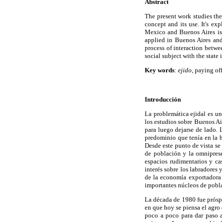
Abstract
The present work studies the 
concept and its use. It's ex
Mexico and Buenos Aires is 
applied in Buenos Aires and
process of interaction betwee
social subject with the state 
Key words
:
ejido,
paying off
Introducción
La problemática ejidal es un
los estudios sobre Buenos Ai
para luego dejarse de lado. 
predominio que tenía en la h
Desde este punto de vista se
de población y la omnipres
espacios rudimentarios y ca
interés sobre los labradores
de la economía exportadora 
importantes núcleos de pobla
La década de 1980 fue próspe
en que hoy se piensa el agro 
poco a poco para dar paso a