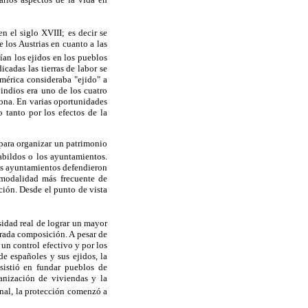
 el siglo XVIII; es decir se
 los Austrias en cuanto a las
nían los ejidos en los pueblos
cadas las tierras de labor se
América consideraba "ejido" a
indios era uno de los cuatro
rona. En varias oportunidades
o tanto por los efectos de la
 para organizar un patrimonio
abildos o los ayuntamientos.
os ayuntamientos defendieron
a modalidad más frecuente de
ción. Desde el punto de vista
sidad real de lograr un mayor
erada composición. A pesar de
 un control efectivo y por los
de españoles y sus ejidos, la
sistió en fundar pueblos de
anización de viviendas y la
unal, la protección comenzó a