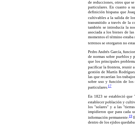
de reducciones, otros que se
particulares. En cuanto a s
definición hispana que Joaq
cultivables a la salida de lo
transmitido a través de la 
también se introducía la n
asociada a los bienes de las
momentos el término estaba 
terrenos se otorgaron no esta
Pedro Andrés García, funcion
de normas sobre pueblos y p
que los principales problem
pacificar la frontera, reunir
gestión de Martín Rodríguez
las que recaerían los trabaj
sobre uso y función de los 
17
particulares.
En 1823 se estableció que "
establecer población y cultiv
los "solares" y a las "tier
impidieron que para cada un
19
información permanente.
E
dentro de los ejidos quedaba