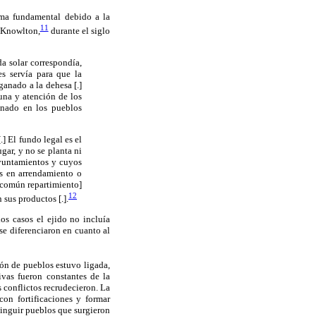
ema fundamental debido a la
11
n Knowlton,
durante el siglo
da solar correspondía,
s servía para que la
ganado a la dehesa [.]
una y atención de los
anado en los pueblos
.] El fundo legal es el
lugar, y no se planta ni
 ayuntamientos y cuyos
es en arrendamiento o
e común repartimiento]
12
 sus productos [.].
os casos el ejido no incluía
se diferenciaron en cuanto al
ión de pueblos estuvo ligada,
ivas fueron constantes de la
 conflictos recrudecieron. La
con fortificaciones y formar
tinguir pueblos que surgieron