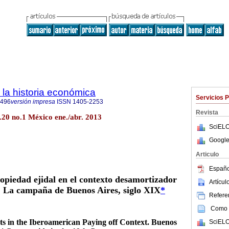
 la historia económica
Servicios 
3496
versión impresa
ISSN
1405-2253
Revista
.20 no.1 México ene./abr. 2013
SciELO
Google
Articulo
Españo
opiedad ejidal en el contexto desamortizador
Artícu
 La campaña de Buenos Aires, siglo XIX
*
Referen
Como c
ts in the Iberoamerican Paying off Context. Buenos
SciELO