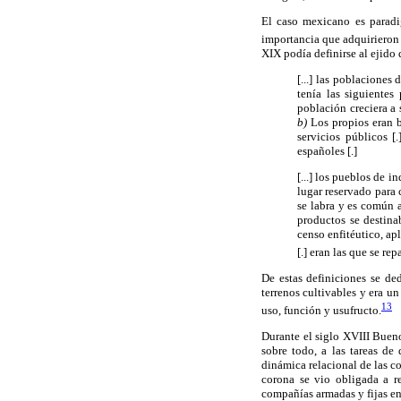
El caso mexicano es paradi
importancia que adquirieron 
XIX podía definirse al ejido
[...] las poblaciones
tenía las siguiente
población creciera a 
b)
Los propios eran b
servicios públicos [
españoles [.]
[...] los pueblos de i
lugar reservado para ca
se labra y es común a
productos se destina
censo enfitéutico, ap
[.] eran las que se re
De estas definiciones se de
terrenos cultivables y era u
13
uso, función y usufructo.
Durante el siglo XVIII Bueno
sobre todo, a las tareas de
dinámica relacional de las c
corona se vio obligada a re
compañías armadas y fijas en