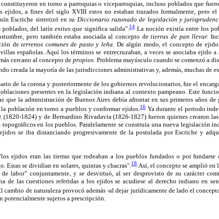
 constituyeron en torno a parroquias o viceparroquias, incluso poblados que fuer
us ejidos, a fines del siglo XVIII estos no estaban trazados formalmente, pero el
uín Escriche sintetizó en su
Diccionario razonado de legislación y jurisprudenc
14
s poblados, del latín
exitus
que significa salida".
La noción existía entre los po
costumbre, pero también estaba asociada al concepto de
tierras de pan llevar.
Inc
oción de
terrenos comunes de pasto y leña.
De algún modo, el concepto de ejido a
 villas españolas. Aquí los términos se entrecruzaban, a veces se asociaba ejido a
más cercano al concepto de
propios.
Problema mayúsculo cuando se comenzó a disc
ndo creada la mayoría de las jurisdicciones administrativas y, además, muchas de esa
ario de la corona y posteriormente de los gobiernos revolucionarios, fue el encarg
oblaciones presentes en la legislación indiana al contexto pampeano. Este funcion
as que la administración de Buenos Aires debía afrontar en sus primeros años de
16
 a la población en torno a pueblos y conformar ejidos.
Ya durante el periodo inde
 (1820-1824) y de Bernardino Rivadavia (1826-1827) fueron quienes crearon las 
os topográficos en los pueblos. Paralelamente se construía una nueva legislación 
ejidos se iba distanciando progresivamente de la postulada por Escriche y adquir
los ejidos eran las tierras que rodeaban a los pueblos fundados o por fundarse
18
o. Estas se dividían en solares, quintas y chacras".
Así, el concepto se amplió en 
ras de labor" conjuntamente, y se desvirtuó, al ser desprovisto de su carácter co
a de las cuestiones referidas a los ejidos se acudiese al derecho indiano en s
l cambio de naturaleza provocó además -al dejar jurídicamente de lado el concept
n potencialmente sujetos a prescripción.