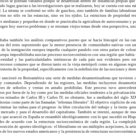
óricos se piensan variados porque se desarrollan dentro de dinámicas propias qu
ndo lugar, gracias a las investigaciones que se realizaron, hoy se cuenta con una
d. La misma se conformó no sólo de gauchos, sino también de familias labradoras
eron no sólo en las estancias, sino en los ejidos. La estructura de propiedad re
es medianas y pequeñas en donde se practicaba la agricultura de autoconsumo y par
rgen hoy nuevos problemas y se retoman viejos temas desde otra perspectiva, uno 
ltaba también los análisis comparativos puesto que se hacía hincapié en las cara
tina del resto suponiendo que la menor presencia de comunidades nativas con u
cia de la inmigración europea impedía cualquier paralelo con otros países de colo
uropa imposibilitaba asociar procesos socioeconómicos con una región que había
versidad y las particularidades intrínsecas de cada país son evidentes pero e
procesos comunes que se dieron tanto en la vieja metrópoli como en algunas reg
 historia de la propiedad, específicamente con la redefinición de las nociones y der
e sancionó en Iberoamérica una serie de medidas desamortizadoras que tuviero
 y comunales. Dependiendo de las regiones, las medidas incluyeron desamortiz
iones de señoríos y ventas en antaño prohibidas. Este proceso tuvo antecedente
ron por fuera de la ley como por las medidas oficiales tendentes a la privatización
los reinados de Carlos III y Carlos IV, no obstante, fue a mediados del siglo X
nitorias como parte de las llamadas "reformas liberales". El objetivo explícito de e
liminar las trabas para el progreso -la libre circulación del trabajo y la tierra- g
 mercado y para el desarrollo del capitalismo. También se intentó, aunque de mod
í, lo que acaeció en España se ensambló ideológicamente con lo que sucedió en Hi
dades de acuerdo con la estructura socioeconómica de cada región. La complejid
osición de aportes ideológicos: el liberalismo en sus múltiples acepciones, la art
s de los nuevos estados americanos y la persistencia de estructuras socioeconómica