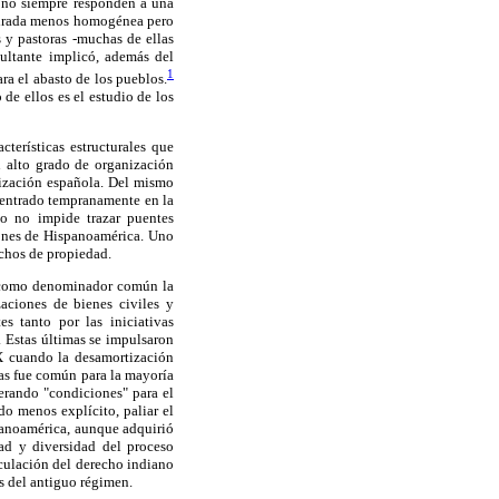
e no siempre responden a una
 mirada menos homogénea pero
 y pastoras -muchas de ellas
sultante implicó, además del
1
a el abasto de los pueblos.
de ellos es el estudio de los
cterísticas estructurales que
n alto grado de organización
nización española. Del mismo
 entrado tempranamente en la
sto no impide trazar puentes
iones de Hispanoamérica. Uno
echos de propiedad.
n como denominador común la
aciones de bienes civiles y
s tanto por las iniciativas
. Estas últimas se impulsaron
IX cuando la desamortización
stas fue común para la mayoría
enerando "condiciones" para el
o menos explícito, paliar el
spanoamérica, aunque adquirió
ad y diversidad del proceso
iculación del derecho indiano
s del antiguo régimen.