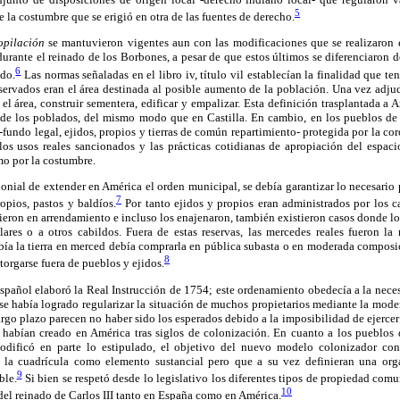
5
a costumbre que se erigió en otra de las fuentes de derecho.
opilación
se mantuvieron vigentes aun con las modificaciones que se realizaron en
rante el reinado de los Borbones, a pesar de que estos últimos se diferenciaron de
6
ndo.
Las normas señaladas en el libro iv, título vil establecían la finalidad que te
eservados eran el área destinada al posible aumento de la población. Una vez adjudi
l área, construir sementera, edificar y empalizar. Esta definición trasplantada a 
s de los poblados, del mismo modo que en Castilla. En cambio, en los pueblos de 
fundo legal, ejidos, propios y tierras de común repartimiento- protegida por la co
 los usos reales sancionados y las prácticas cotidianas de apropiación del espaci
mo por la costumbre.
onial de extender en América el orden municipal, se debía garantizar lo necesario
7
ropios, pastos y baldíos.
Por tanto ejidos y propios eran administrados por los c
ieron en arrendamiento e incluso los enajenaron, también existieron casos donde l
culares o a otros cabildos. Fuera de estas reservas, las mercedes reales fueron l
bía la tierra en merced debía comprarla en pública subasta o en moderada composi
8
otorgarse fuera de pueblos y ejidos.
español elaboró la Real Instrucción de 1754; este ordenamiento obedecía a la nece
 se había logrado regularizar la situación de muchos propietarios mediante la mod
largo plazo parecen no haber sido los esperados debido a la imposibilidad de ejercer
e habían creado en América tras siglos de colonización. En cuanto a los pueblos 
odificó en parte lo estipulado, el objetivo del nuevo modelo colonizador con
 la cuadrícula como elemento sustancial pero que a su vez definieran una org
9
ble.
Si bien se respetó desde lo legislativo los diferentes tipos de propiedad com
10
 del reinado de Carlos III tanto en España como en América.