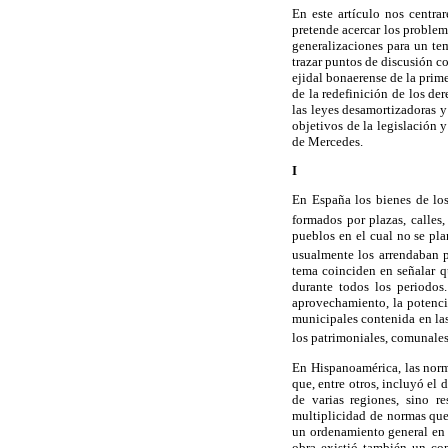
En este artículo nos centra
pretende acercar los problem
generalizaciones para un te
trazar puntos de discusión c
ejidal bonaerense de la prim
de la redefinición de los d
las leyes desamortizadoras 
objetivos de la legislación 
de Mercedes.
I
En España los bienes de los
formados por plazas, calles,
pueblos en el cual no se pla
usualmente los arrendaban p
tema coinciden en señalar q
durante todos los periodos
aprovechamiento, la potencia
municipales contenida en las
los patrimoniales, comunales
En Hispanoamérica, las norm
que, entre otros, incluyó el
de varias regiones, sino re
multiplicidad de normas que 
un ordenamiento general en 
obra existió también un con