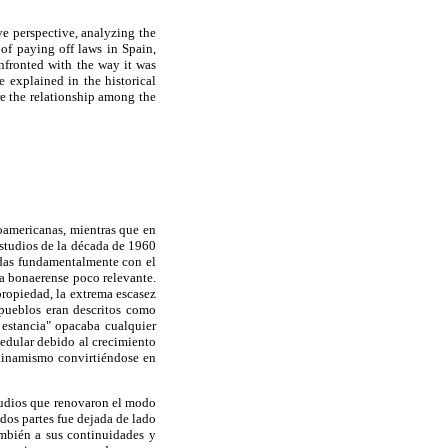
e perspective, analyzing the
of paying off laws in Spain,
nfronted with the way it was
re explained in the historical
ere the relationship among the
noamericanas, mientras que en
estudios de la década de 1960
nadas fundamentalmente con el
ña bonaerense poco relevante.
propiedad, la extrema escasez
pueblos eran descritos como
 estancia" opacaba cualquier
medular debido al crecimiento
 dinamismo convirtiéndose en
studios que renovaron el modo
 dos partes fue dejada de lado
ambién a sus continuidades y