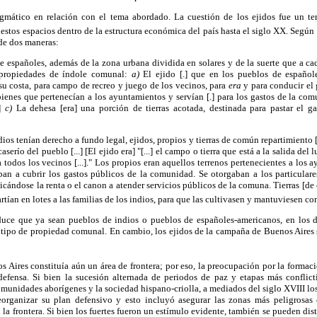
gmático en relación con el tema abordado. La cuestión de los ejidos fue un t
estos espacios dentro de la estructura económica del país hasta el siglo XX. Segú
 de dos maneras:
 de españoles, además de la zona urbana dividida en solares y de la suerte que a ca
s propiedades de índole comunal:
a)
El ejido [.] que en los pueblos de españole
su costa, para campo de recreo y juego de los vecinos, para
era
y para conducir el 
ienes que pertenecían a los ayuntamientos y servían [.] para los gastos de la com
.]
c)
La dehesa [era] una porción de tierras acotada, destinada para pastar el g
ndios tenían derecho a fundo legal, ejidos, propios y tierras de común repartimiento [
serío del pueblo [...] [El ejido era] "[...] el campo o tierra que está a la salida del 
 todos los vecinos [...]." Los propios eran aquellos terrenos pertenecientes a los
ban a cubrir los gastos públicos de la comunidad. Se otorgaban a los particular
licándose la renta o el canon a atender servicios públicos de la comuna. Tierras [d
partían en lotes a las familias de los indios, para que las cultivasen y mantuviesen con
duce que ya sean pueblos de indios o pueblos de españoles-americanos, en los d
n tipo de propiedad comunal. En cambio, los ejidos de la campaña de Buenos Aires 
s Aires constituía aún un área de frontera; por eso, la preocupación por la formac
 defensa. Si bien la sucesión alternada de periodos de paz y etapas más conflict
omunidades aborígenes y la sociedad hispano-criolla, a mediados del siglo XVIII los
organizar su plan defensivo y esto incluyó asegurar las zonas más peligrosas 
 la frontera. Si bien los fuertes fueron un estímulo evidente, también se pueden dis