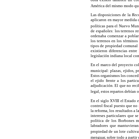
América del mismo modo que l
Las disposiciones de la
Rec
aplicaron en mayor medida du
políticas para el Nuevo Mu
de españoles: los terrenos r
ordenaba comenzar a poblar e
los terrenos en los término
tipos de propiedad comunal -
existieron diferencias entre
legislación indiana local co
En el marco del proyecto col
municipal: plazas, ejidos, p
Estos organismos los conced
el ejido frente a los parti
adjudicación. El que no reci
legal, estos repartos debían 
En el siglo XVIII el Estado 
control fiscal puesto que no
la reforma, los resultados a 
intereses particulares que s
política de los Borbones m
labradores que mantuvieran
propiedad de un lote cultiva
menguar, sobre todo a partir