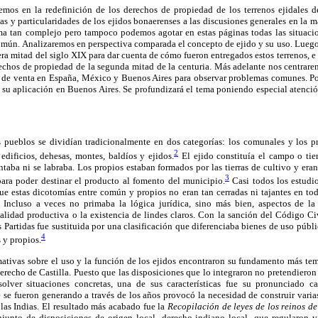
remos en la redefinición de los derechos de propiedad de los terrenos ejidales
as y particularidades de los ejidos bonaerenses a las discusiones generales en la 
ma tan complejo pero tampoco podemos agotar en estas páginas todas las situacio
omún. Analizaremos en perspectiva comparada el concepto de ejido y su uso. Luego
era mitad del siglo XIX para dar cuenta de cómo fueron entregados estos terrenos, e
erechos de propiedad de la segunda mitad de la centuria. Más adelante nos centrar
y de venta en España, México y Buenos Aires para observar problemas comunes. Po
y su aplicación en Buenos Aires. Se profundizará el tema poniendo especial atención
 pueblos se dividían tradicionalmente en dos categorías: los comunales y los p
2
 edificios, dehesas, montes, baldíos y ejidos.
El ejido constituía el campo o tier
ntaba ni se labraba. Los propios estaban formados por las tierras de cultivo y era
3
ara poder destinar el producto al fomento del municipio.
Casi todos los estudi
ue estas dicotomías entre común y propios no eran tan cerradas ni tajantes en to
. Incluso a veces no primaba la lógica jurídica, sino más bien, aspectos de la
lidad productiva o la existencia de lindes claros. Con la sanción del Código Civ
 Partidas fue sustituida por una clasificación que diferenciaba bienes de uso públi
4
 y propios.
ativas sobre el uso y la función de los ejidos encontraron su fundamento más te
 derecho de Castilla. Puesto que las disposiciones que lo integraron no pretendieron
solver situaciones concretas, una de sus características fue su pronunciado c
se fueron generando a través de los años provocó la necesidad de construir varia
las Indias. El resultado más acabado fue la
Recopilación de leyes de los reinos de
junto de disposiciones de origen local -derecho indiano local- que regularon v