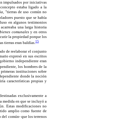
on impulsados por iniciativas
 concepto estaba ligado a la
ia,
"tierras de uso común no
bladores puesto que se había
luso en algunos testimonios
carreaba una larga historia
bienes comunales
y en otros
utir la propiedad porque los
15
s tierras eran baldías.
ado de reelaborar el conjunto
ario expresó en sus escritos
 gobierno independiente eran
pendiente, los hombres de la
primeras instituciones sobre
independiente donde la noción
ía características propias y
 destinadas exclusivamente a
la medida en que se incluyó a
mún. Estas modificaciones no
entido amplio como fuente de
o del común- que los terrenos