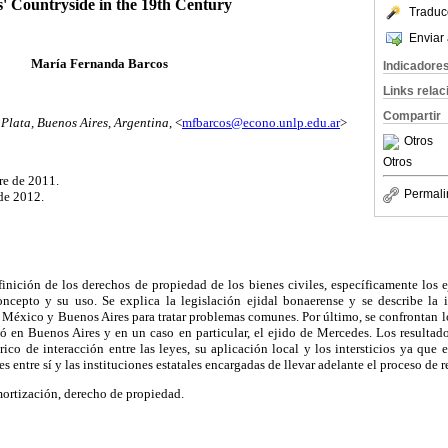
s' Countryside in the 19th Century
Traduc
Enviar 
María Fernanda Barcos
Indicadore
Links rela
Compartir
Plata, Buenos Aires, Argentina
, <
mfbarcos@econo.unlp.edu.ar
>
Otros
Otros
re de 2011.
Permali
de 2012.
efinición de los derechos de propiedad de los bienes civiles, específicamente los 
ncepto y su uso. Se explica la legislación ejidal bonaerense y se describe la
México y Buenos Aires para tratar problemas comunes. Por último, se confrontan lo
ó en Buenos Aires y en un caso en particular, el ejido de Mercedes. Los resultados
rico de interacción entre las leyes, su aplicación local y los intersticios ya que 
es entre sí y las instituciones estatales encargadas de llevar adelante el proceso de 
ortización, derecho de propiedad.