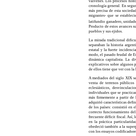
vaivenes. Los procesos hist
cronología general. En segu
más precisa de esta socieda
migrantes- que se estableci
latifundio ganadero, unidad
Producto de estos avances su
pueblos y sus ejidos.
La mirada tradicional dificu
separaban la historia argen
estatal y la fuerte inciden
modo, el pasado feudal de E
dinámica capitalista. La di
explicativos sobre algunos 
de ellos tiene que ver con la
A mediados del siglo XIX s
venta de terrenos públicos
eclesiásticos, desvinculac
individuales que se practica
más firmemente a partir de 
adquirió características defi
de los países: consistió en e
correcto funcionamiento del
frecuente déficit fiscal. As
en la práctica particulari
obedeció también a la superp
con los ensayos codificadore