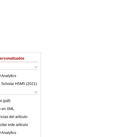
Personalizados
 Analytics
 Scholar H5M5 (
2021
)
l (pdf)
lo en XML
cias del artículo
itar este artículo
 Analytics