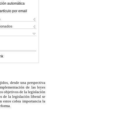
ción automática
artículo por email
s
cionados
nk
ejidos, desde una perspectiva
 implementación de las leyes
s objetivos de la legislación
 de la legislación liberal se
en estos cobra importancia la
reforma.