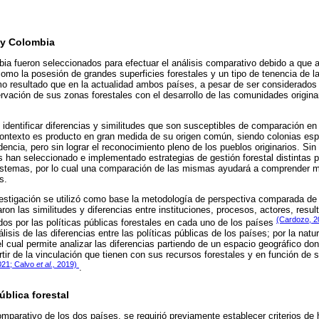
 y Colombia
a fueron seleccionados para efectuar el análisis comparativo debido a que
 como la posesión de grandes superficies forestales y un tipo de tenencia de 
mo resultado que en la actualidad ambos países, a pesar de ser considerado
servación de sus zonas forestales con el desarrollo de las comunidades origin
 identificar diferencias y similitudes que son susceptibles de comparación en 
contexto es producto en gran medida de su origen común, siendo colonias esp
encia, pero sin lograr el reconocimiento pleno de los pueblos originarios. Si
an seleccionado e implementado estrategias de gestión forestal distintas pa
stemas, por lo cual una comparación de las mismas ayudará a comprender mej
s.
nvestigación se utilizó como base la metodología de perspectiva comparada de 
aron las similitudes y diferencias entre instituciones, procesos, actores, resul
(Cardozo, 2
dos por las políticas públicas forestales en cada uno de los países
lisis de las diferencias entre las políticas públicas de los países; por la na
 el cual permite analizar las diferencias partiendo de un espacio geográfico do
artir de la vinculación que tienen con sus recursos forestales y en función de
021;
Calvo
et al.,
2019)
.
ública forestal
comparativo de los dos países, se requirió previamente establecer criterios d