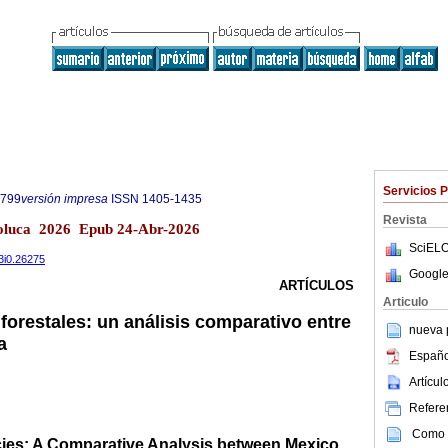
Servicios 
5799
versión impresa
ISSN
1405-1435
Revista
oluca 2026 Epub 24-Abr-2026
SciELO
33i0.26275
Google
ARTÍCULOS
Articulo
 forestales: un análisis comparativo entre
nueva p
a
Españo
Artícu
Referen
Como c
icies: A Comparative Analysis between Mexico