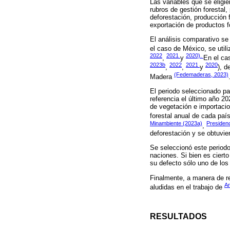
Las variables que se eligi
rubros de gestión forestal,
deforestación, producción
exportación de productos f
El análisis comparativo se
el caso de México, se util
2022
2021
2020).
,
y
En el ca
2023b
2022
2021
2020
,
,
y
), d
(Fedemaderas, 2023)
Madera
El periodo seleccionado p
referencia el último año 2
de vegetación e importacio
forestal anual de cada paí
Minambiente (2023a)
Presiden
,
deforestación y se obtuvie
Se seleccionó este period
naciones. Si bien es ciert
su defecto sólo uno de los
Finalmente, a manera de re
Ar
aludidas en el trabajo de
RESULTADOS