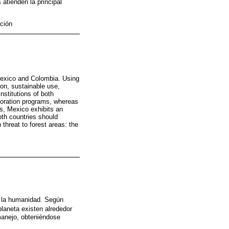
atienden la principal
ación
 Mexico and Colombia. Using
ion, sustainable use,
nstitutions of both
storation programs, whereas
s, Mexico exhibits an
oth countries should
threat to forest areas: the
a la humanidad. Según
 planeta existen alrededor
manejo, obteniéndose