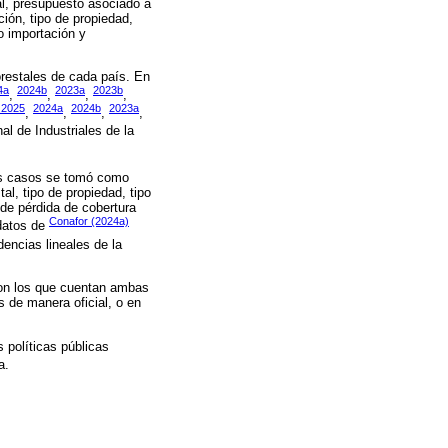
al, presupuesto asociado a
ción, tipo de propiedad,
o importación y
orestales de cada país. En
4a
2024b
2023a
2023b
,
,
,
,
 2025
2024a
2024b
2023a
,
,
,
,
l de Industriales de la
nos casos se tomó como
l, tipo de propiedad, tipo
 de pérdida de cobertura
Conafor (2024a)
 datos de
dencias lineales de la
con los que cuentan ambas
s de manera oficial, o en
 políticas públicas
a.