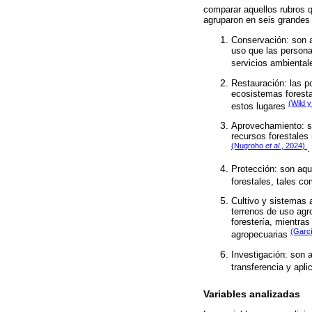
comparar aquellos rubros 
agruparon en seis grandes 
Conservación: son a
uso que las persona
servicios ambienta
Restauración: las po
ecosistemas foresta
(Wild 
estos lugares
Aprovechamiento: se
recursos forestales
(Nugroho
et al.
, 2024)
.
Protección: son aqu
forestales, tales c
Cultivo y sistemas 
terrenos de uso agro
forestería, mientras
(Garc
agropecuarias
Investigación: son 
transferencia y apli
Variables analizadas