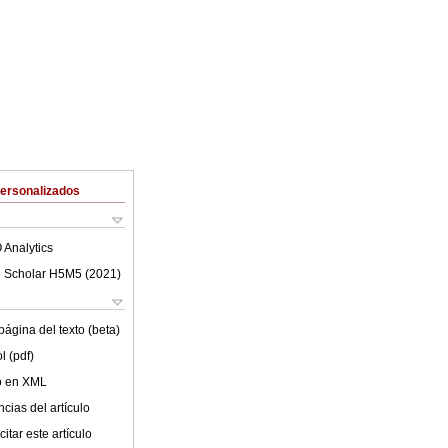
Personalizados
 Analytics
 Scholar H5M5 (
2021
)
ágina del texto (beta)
l (pdf)
lo en XML
cias del artículo
itar este artículo