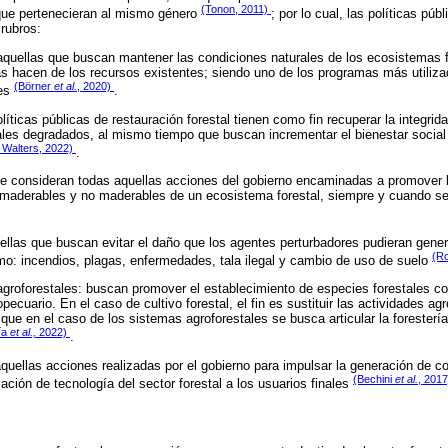
(Tonon, 2011)
que pertenecieran al mismo género
; por lo cual, las políticas púb
rubros:
quellas que buscan mantener las condiciones naturales de los ecosistemas fo
s hacen de los recursos existentes; siendo uno de los programas más utiliza
(Börner
et al.
, 2020)
les
.
líticas públicas de restauración forestal tienen como fin recuperar la integrid
les degradados, al mismo tiempo que buscan incrementar el bienestar social 
y Walters, 2022)
.
 consideran todas aquellas acciones del gobierno encaminadas a promover l
 maderables y no maderables de un ecosistema forestal, siempre y cuando se
ellas que buscan evitar el daño que los agentes perturbadores pudieran gene
(R
omo: incendios, plagas, enfermedades, tala ilegal y cambio de uso de suelo
agroforestales: buscan promover el establecimiento de especies forestales c
pecuario. En el caso de cultivo forestal, el fin es sustituir las actividades ag
 que en el caso de los sistemas agroforestales se busca articular la foresterí
ía
et al.,
2022)
.
aquellas acciones realizadas por el gobierno para impulsar la generación de 
(Bechini
et al.
, 201
cación de tecnología del sector forestal a los usuarios finales