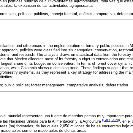
 en políticas públicas de cultivo-sistemas agroforestales, toda vez que éstas 
stales: la expansión de las actividades agropecuarias.
orestales; políticas públicas; manejo forestal; análisis comparativo; deforest
ilarities and differences in the implementation of forestry public policies in
 approach, policies were classified into six categories: conservation, restorat
stems, and research. The analysis draws on statistical data from the forestry i
icate that Mexico allocates most of its forestry budget to conservation and re
largest share of its budget on conservation. In terms of forest cover dynamic
station, while Colombia shows a declining trend. These findings suggest that b
groforestry systems, as they represent a key strategy for addressing the main 
tivities.
es; public policies; forest management; comparative analysis; deforestation
 nivel mundial representan una fuente de materias primas muy importante par
(FAO, 2020)
e las Naciones Unidas para la Alimentación y la Agricultura
, en el
reas (ha) forestales, de las cuales 2,050 millones de ha se encuentran bajo 
o maderables como no maderables de dichas áreas.