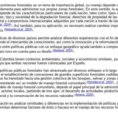
ecosistemas forestales es un tema de importancia global, su manejo depende d
lementa para administrar sus propias zonas forestales. En este sentido, la a
depende de las características particulares de cada nación, tales como: tipos
les, tipo y severidad de la degradación forestal, derechos de propiedad de las
stal y compromisos internacionales adquiridos por cada nación a través de las
al.
, 2024)
. Así también, para su aplicación, es necesario realizar cambios impo
(Nebasifu
et al
., 2024)
aís
.
icas de diversos países permite analizar diferentes experiencias con el fin de
ndo el intercambio de conocimiento, así como la innovación y la reformulación
te entre políticas públicas con un enfoque geográfico ayuda también a compre
(Bautista, 2014)
aís tuvo en cuenta para su diseño
.
 Colombia tienen contextos ambientales, sociales y económicos similares, p
 ya que ambas naciones fueron colonizadas por España.
olíticas públicas forestales han atravesado por diversos enfoques a lo largo d
 el establecimiento de concesiones de grandes superficies forestales cedida
se ha transitado hacia una gestión colectiva de los bosques, selvas y zonas á
(Heredia
et al.
, 2022)
ementando así un modelo de manejo forestal comunitario
. 
delo de manejo forestal comunitario, dejando el papel principal de la administ
actores locales, partiendo de tres ejes: el desarrollo de actividades producti
(Amaya, 2020)
ocial y la conservación de los recursos naturales
.
gación es analizar similitudes y diferencias en la implementación de políticas 
mitan determinar factores de éxito o fracaso en el manejo de los recursos fo