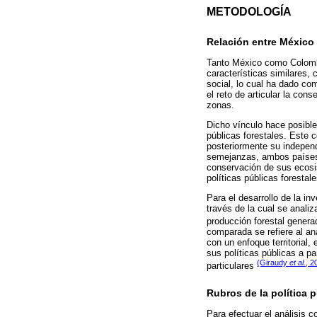
METODOLOGÍA
Relación entre México
Tanto México como Colombi
características similares,
social, lo cual ha dado co
el reto de articular la con
zonas.
Dicho vínculo hace posible
públicas forestales. Este 
posteriormente su independ
semejanzas, ambos países h
conservación de sus ecosi
políticas públicas forestale
Para el desarrollo de la i
través de la cual se analiz
producción forestal genera
comparada se refiere al aná
con un enfoque territorial,
sus políticas públicas a p
(Giraudy
et al.
, 2
particulares
Rubros de la política p
Para efectuar el análisis 