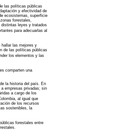
e las políticas públicas
daptación y efectividad de
 de ecosistemas, superficie
 zonas forestales,
 distintas leyes y tratados
rtantes para adecuarlas al
 hallar las mejores y
 de las políticas públicas
nder los elementos y las
ues comparten una
e la historia del país. En
s a empresas privadas; sin
ridas a cargo de los
Colombia, al igual que
ración de los recursos
vas sostenibles, la
públicas forestales entre
restales.