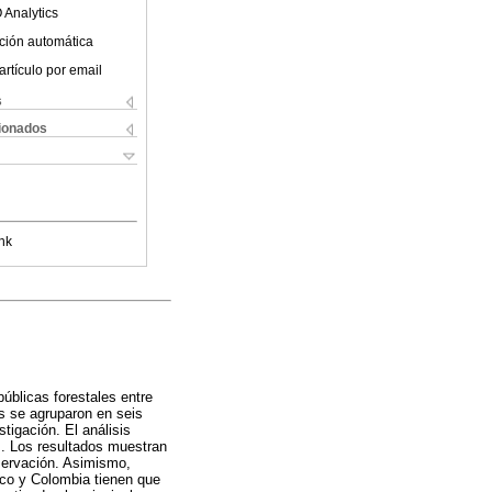
 Analytics
ción automática
artículo por email
s
cionados
nk
públicas forestales entre
s se agruparon en seis
tigación. El análisis
s. Los resultados muestran
servación. Asimismo,
ico y Colombia tienen que