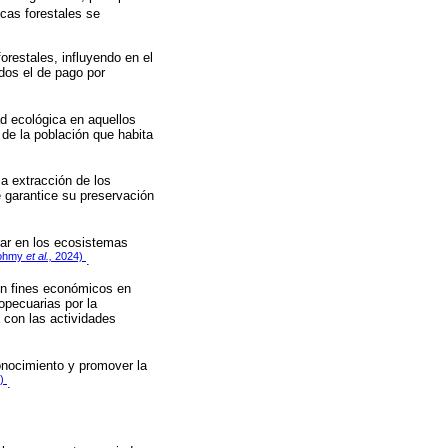
licas forestales se
restales, influyendo en el
dos el de pago por
ad ecológica en aquellos
de la población que habita
a extracción de los
 garantice su preservación
rar en los ecosistemas
ohmy
et al.,
2024)
.
on fines económicos en
ropecuarias por la
a con las actividades
conocimiento y promover la
7)
.