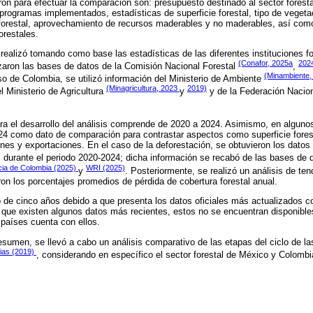
eron para efectuar la comparación son: presupuesto destinado al sector forest
 programas implementados, estadísticas de superficie forestal, tipo de vegeta
 forestal, aprovechamiento de recursos maderables y no maderables, así com
orestales.
 realizó tomando como base las estadísticas de las diferentes instituciones f
(Conafor, 2025a
202
izaron las bases de datos de la Comisión Nacional Forestal
,
(Minambiente,
so de Colombia, se utilizó información del Ministerio de Ambiente
(Minagricultura, 2023
2019)
el Ministerio de Agricultura
y
y de la Federación Naciona
.
ara el desarrollo del análisis comprende de 2020 a 2024. Asimismo, en algu
024 como dato de comparación para contrastar aspectos como superficie foresta
nes y exportaciones. En el caso de la deforestación, se obtuvieron los datos
s durante el periodo 2020-2024; dicha información se recabó de las bases de
cia de Colombia (2025)
WRI (2025)
y
. Posteriormente, se realizó un análisis de ten
ron los porcentajes promedios de pérdida de cobertura forestal anual.
o de cinco años debido a que presenta los datos oficiales más actualizados 
o que existen algunos datos más recientes, estos no se encuentran disponible
 países cuenta con ellos.
sumen, se llevó a cabo un análisis comparativo de las etapas del ciclo de las
ias (2019)
, considerando en específico el sector forestal de México y Colombi