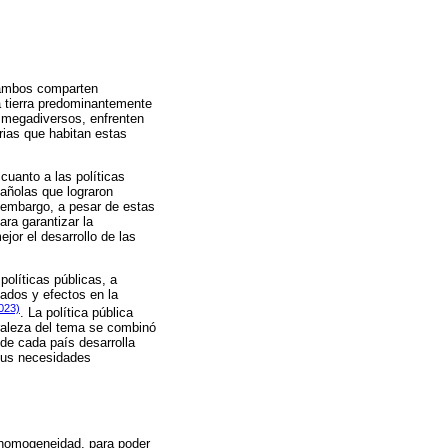
 ambos comparten
la tierra predominantemente
s megadiversos, enfrenten
arias que habitan estas
cuanto a las políticas
añolas que lograron
n embargo, a pesar de estas
ra garantizar la
or el desarrollo de las
políticas públicas, a
tados y efectos en la
023)
. La política pública
turaleza del tema se combinó
nde cada país desarrolla
 sus necesidades
e homogeneidad, para poder