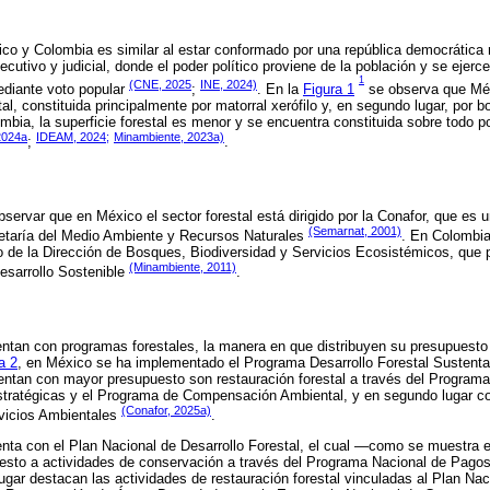
ico y Colombia es similar al estar conformado por una república democrática r
jecutivo y judicial, donde el poder político proviene de la población y se ejerc
1
(CNE, 2025
INE, 2024)
ediante voto popular
;
. En la
Figura 1
se observa que Méx
al, constituida principalmente por matorral xerófilo y, en segundo lugar, por
mbia, la superficie forestal es menor y se encuentra constituida sobre todo 
2024a
IDEAM, 2024;
Minambiente, 2023a)
;
.
servar que en México el sector forestal está dirigido por la Conafor, que es 
(Semarnat, 2001)
retaría del Medio Ambiente y Recursos Naturales
. En Colombia
go de la Dirección de Bosques, Biodiversidad y Servicios Ecosistémicos, que 
(Minambiente, 2011)
esarrollo Sostenible
.
ntan con programas forestales, la manera en que distribuyen su presupuesto
a 2
, en México se ha implementado el Programa Desarrollo Forestal Sustentab
entan con mayor presupuesto son restauración forestal a través del Programa
ratégicas y el Programa de Compensación Ambiental, y en segundo lugar con
(Conafor, 2025a)
vicios Ambientales
.
nta con el Plan Nacional de Desarrollo Forestal, el cual —como se muestra 
esto a actividades de conservación a través del Programa Nacional de Pagos
gar destacan las actividades de restauración forestal vinculadas al Plan Na