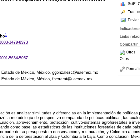
SciELO
Traduc
Enviar 
Indicadore
1
cho
Links rela
-0003-3479-8973
Compartir
Otros
-0001-5634-5057
Otros
Permali
l Estado de México, México, ggonzalezc@uaemex.mx
l Estado de México, México, fherrerat@uaemex.mx
gación es analizar similitudes y diferencias en la implementación de políticas 
izó la metodología de perspectiva comparada de políticas públicas, las cuale
auración, aprovechamiento, protección, cultivo-sistemas agroforestales e inves
ando como base las estadísticas de las instituciones forestales de cada paí
or parte de su presupuesto a conservación y restauración, y Colombia a con
cia de la deforestación al alza y Colombia a la baja. Como conclusión, Méx