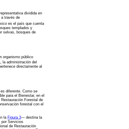
epresentativa dividida en
e a través de
ico es el país que cuenta
 bosques templados y
por selvas, bosques de
un organismo público
, la administración del
pertenece directamente al
 es diferente. Como se
le para el Bienestar, en el
 Restauración Forestal de
servación forestal con el
en la
Figura 3
— destina la
 por Servicios
cional de Restauración