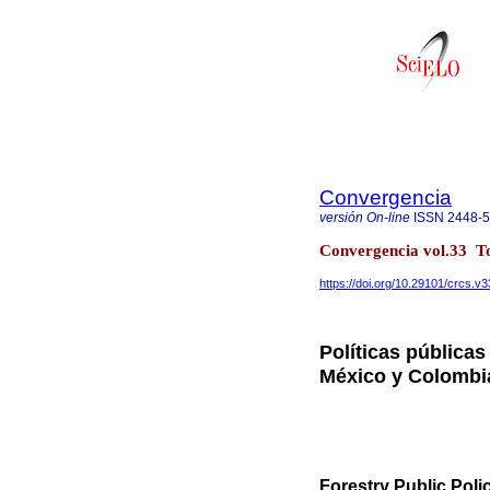
Convergencia
versión On-line
ISSN
2448-
Convergencia vol.33 T
https://doi.org/10.29101/crcs.v
Políticas públicas
México y Colombi
Forestry Public Pol