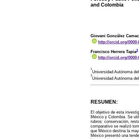
and Colombia
Giovani González Cama
http://orcid.org/0000
2
Francisco Herrera Tapia
http://orcid.org/0000
1
Universidad Autónoma de
2
Universidad Autónoma de
RESUMEN:
El objetivo de esta investi
México y Colombia. Se util
rubros: conservación, rest
comparativo se realizó tom
que México destina la may
México presentó una tenden