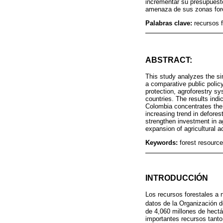
incrementar su presupuesto
amenaza de sus zonas fore
Palabras clave:
recursos f
ABSTRACT:
This study analyzes the sim
a comparative public policy
protection, agroforestry sy
countries. The results ind
Colombia concentrates the 
increasing trend in defore
strengthen investment in a
expansion of agricultural ac
Keywords:
forest resourc
INTRODUCCIÓN
Los recursos forestales a
datos de la Organización d
de 4,060 millones de hectá
importantes recursos tant