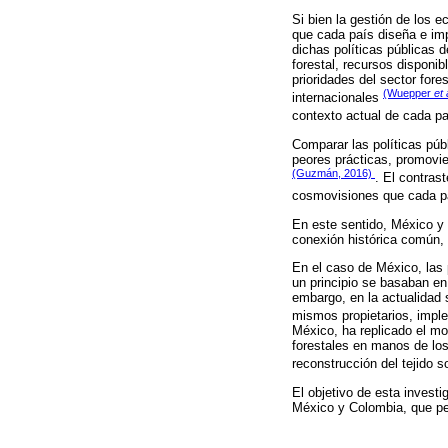
Si bien la gestión de los 
que cada país diseña e imp
dichas políticas públicas 
forestal, recursos disponib
prioridades del sector fore
(Wuepper
et 
internacionales
contexto actual de cada p
Comparar las políticas públ
peores prácticas, promovie
(Guzmán, 2016)
. El contras
cosmovisiones que cada p
En este sentido, México y
conexión histórica común,
En el caso de México, las p
un principio se basaban en
embargo, en la actualidad 
mismos propietarios, impl
México, ha replicado el mo
forestales en manos de los 
reconstrucción del tejido s
El objetivo de esta investi
México y Colombia, que per