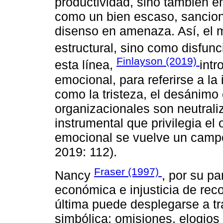
productividad, sino también e
como un bien escaso, sancion
disenso en amenaza. Así, el 
estructural, sino como disfun
Finlayson (2019)
esta línea,
intr
emocional, para referirse a la
como la tristeza, el desánimo
organizacionales son neutral
instrumental que privilegia el
emocional se vuelve un campo 
2019: 112).
Fraser (1997)
Nancy
, por su pa
económica e injusticia de re
última puede desplegarse a t
simbólica: omisiones, elogios