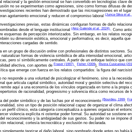
l relacional y la gestión emocional se han convertido en tecnologías clave de 
sión no se experimentan como agresiones, sino como formas difusas de de
Investigaciones recientes han demostrado que las microagresiones en el luga
(Junça-Silva
et al
.
eran agotamiento emocional y reducen el compromiso laboral
vestigaciones previas, estas dinámicas configuran formas de daño relaciona
(Ainz-Galende
et al
., 2024)
ombradas desde el lenguaje institucional
. Como anti
bre esquemas de percepción interiorizados. Sin embargo, en los relatos recog
ambién su dimensión estética, emocional y performativa; es decir, aquella que
interacciones cargadas de sentido.
sa en un grupo de discusión
online
con profesionales de distintos sectores. Su
 naturalizan formas de violencia simbólica de alta intensidad emocional, art
cas, pero sí simbólicamente centrales. A partir de un enfoque teórico que comb
Fraser (1997)
Fisher (2009
Rivera Cusicanqui (20
bilidad afectiva, con aportes de
,
),
tica que emerge con fuerza en los relatos compartidos: la figura del narcisist
o no responde a una voluntad de psicologizar el fenómeno, sino a la necesid
nal que articula capital simbólico, autoridad moral y gestión selectiva del re
 remite aquí a una economía de los vínculos organizada en torno a la propia c
 repertorios de racionalidad, progresismo y solvencia ética como recursos de l
(Bourdieu, 1999
Fra
ía del poder simbólico y de las luchas por el reconocimiento
;
onalidad, sino un tipo de posición relacional capaz de organizar el clima afec
 a un perfil clínico, esta categoría conceptualiza a quienes organizan el entorn
ercer violencia explícita ni ostentar poder formal. Su autoridad se sostiene en 
 del reconocimiento y la ambigüedad de sus gestos. Su poder no se impone d
ión relacional, cortesía tecnocrática y exclusión no declarada.
 simplemente teorizar el daño laboral, sino nombrarlo donde antes no había l