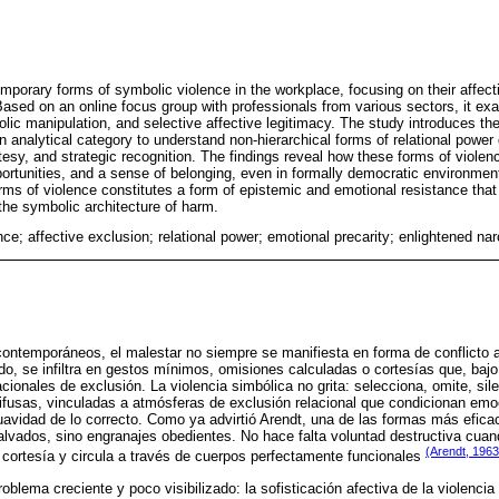
mporary forms of symbolic violence in the workplace, focusing on their affecti
ased on an online focus group with professionals from various sectors, it ex
lic manipulation, and selective affective legitimacy. The study introduces th
 analytical category to understand non-hierarchical forms of relational power
tesy, and strategic recognition. The findings reveal how these forms of viole
ortunities, and a sense of belonging, even in formally democratic environmen
ms of violence constitutes a form of epistemic and emotional resistance that 
the symbolic architecture of harm.
ce; affective exclusion; relational power; emotional precarity; enlightened nar
contemporáneos, el malestar no siempre se manifiesta en forma de conflicto a
udo, se infiltra en gestos mínimos, omisiones calculadas o cortesías que, bajo
acionales de exclusión. La violencia simbólica no grita: selecciona, omite, sil
ifusas, vinculadas a atmósferas de exclusión relacional que condicionan emo
suavidad de lo correcto. Como ya advirtió Arendt, una de las formas más efic
lvados, sino engranajes obedientes. No hace falta voluntad destructiva cuan
(Arendt, 1963
 cortesía y circula a través de cuerpos perfectamente funcionales
roblema creciente y poco visibilizado: la sofisticación afectiva de la violencia