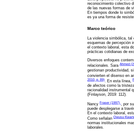
reconocimiento colectivo do
de las nuevas formas de vio
En tiempos donde lo simból
es ya una forma de resiste
Marco teórico
La violencia simbólica, ta
esquemas de percepción in
el contexto laboral, esta 
prácticas cotidianas de ex
Diversos enfoques contemp
Ahmed (2
relacionales. Sara
gestionan productividad, 
convierten el disenso en a
2010, p. 89)
. En esta línea,
de afectos como la tristez
racionalidad instrumental 
(Finlayson, 2019: 112).
Fraser (1997)
Nancy
, por s
puede desplegarse a través
En el contexto laboral, est
Owusu‐Kwar
Como señalan
normas institucionales mas
laborales.