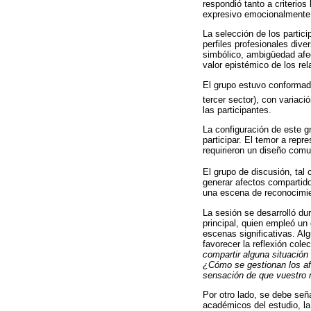
respondió tanto a criterios
expresivo emocionalmente
La selección de los partici
perfiles profesionales div
simbólico, ambigüedad afect
valor epistémico de los re
El grupo estuvo conformado
tercer sector), con variaci
las participantes.
La configuración de este g
participar. El temor a repr
requirieron un diseño comu
El grupo de discusión, ta
generar afectos compartido
una escena de reconocimien
La sesión se desarrolló du
principal, quien empleó un
escenas significativas. Al
favorecer la reflexión cole
compartir alguna situación
¿Cómo se gestionan los afe
sensación de que vuestro m
Por otro lado, se debe señ
académicos del estudio, la