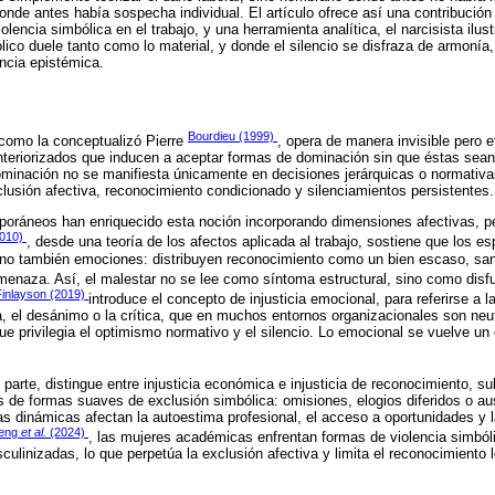
nde antes había sospecha individual. El artículo ofrece así una contribución 
lencia simbólica en el trabajo, y una herramienta analítica, el narcisista ilust
ico duele tanto como lo material, y donde el silencio se disfraza de armonía,
ncia epistémica.
Bourdieu (1999)
l como la conceptualizó Pierre
, opera de manera invisible pero 
teriorizados que inducen a aceptar formas de dominación sin que éstas sean
dominación no se manifiesta únicamente en decisiones jerárquicas o normativa
clusión afectiva, reconocimiento condicionado y silenciamientos persistentes.
oráneos han enriquecido esta noción incorporando dimensiones afectivas, p
010)
, desde una teoría de los afectos aplicada al trabajo, sostiene que los es
sino también emociones: distribuyen reconocimiento como un bien escaso, sa
menaza. Así, el malestar no se lee como síntoma estructural, sino como disf
Finlayson (2019)
introduce el concepto de injusticia emocional, para referirse a l
a, el desánimo o la crítica, que en muchos entornos organizacionales son ne
que privilegia el optimismo normativo y el silencio. Lo emocional se vuelve un
u parte, distingue entre injusticia económica e injusticia de reconocimiento, 
 de formas suaves de exclusión simbólica: omisiones, elogios diferidos o au
as dinámicas afectan la autoestima profesional, el acceso a oportunidades y l
teng
et al.
(2024)
, las mujeres académicas enfrentan formas de violencia simból
culinizadas, lo que perpetúa la exclusión afectiva y limita el reconocimiento 