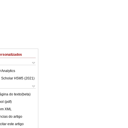
ersonalizados
 Analytics
 Scholar H5M5 (
2021
)
ágina do texto(beta)
ol (pdf)
 em XML
cias do artigo
itar este artigo