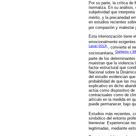
Por su parte, la crítica de
normaliza. En su análisis,
subjetividad que interpret
mérito, y la precariedad e
en estudios recientes sobr
por compasión y malestar 
Esta interiorización tiene
emocionalmente exigente
Laval (2013)
, convierte el 
Dahlgren y W
sociosanitaria,
parte de los determinantes
muestran que la violencia
factor estructural que cond
Nacional sobre la Dinámica
del estudio evidencian que 
probabilidad de que las mu
explicativo en dicho aband
actúa como dispositivo de 
contractuales como de clim
artículo en la medida en qu
puede permanecer, bajo qu
Estudios más recientes, 
simbólico del entorno prof
bienestar. Experiencias re
legitimadas, mediante est