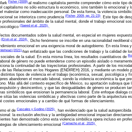
Fisher (2009)
 Mark
al realismo capitalista permite comprender cómo este tipo de
 el capitalismo no sólo estructura lo económico, sino también lo emocional y l
a el malestar como inadecuación personal. De esta forma, la violencia simbó
(Fisher, 2009, pp. 21-23)
mocional se interioriza como prudencia
. Este tipo de de
e profesionales del ámbito de la salud mental, donde el trabajo emocional sos
(Saeed
et al.,
2025)
psicológico
.
 efectos documentados sobre la salud mental, en especial en mujeres expuesta
(Ervin
et al.,
2024)
s
. Dicho fenómeno se inscribe en una racionalidad neoliberal
rendimiento emocional en una exigencia moral de autogobierno. En esta línea 
hitehead (2021)
han enfatizado que las condiciones de trabajo y la calidad de lo
Ro
 sociales de la salud. En esta misma línea, los resultados cuantitativos de
 laboral de género no puede entenderse como un episodio aislado o merament
iciona la continuidad de las trayectorias profesionales. A partir de los microd
 de las Relaciones en los Hogares (ENDIREH) 2016, y mediante un modelo pro
distintos tipos de violencia en el trabajo (económica, sexual, psicológica y fí
jeres abandonen el mercado laboral, siendo la violencia económica la que p
ono. Más allá del contexto específico de México, su aportación subraya que la
expulsión y desincentivo, y que las desigualdades de género se producen tan
as simbólicos que erosionan la permanencia laboral. Este enfoque dialoga c
e sitúa las violencias simbólicas y afectivas como parte de la arquitectura es
é costes emocionales y a cambio de qué formas de silenciamiento.
Cascales y Godino (2025)
como el de
, han evidenciado que la salud autopercibida 
esional: la exclusión afectiva y la ambigüedad emocional impactan directament
cientes han demostrado cómo esta violencia simbólica opera incluso en profe
(Camacho
et al
., 2025)
rategias de silenciamiento emocional
.