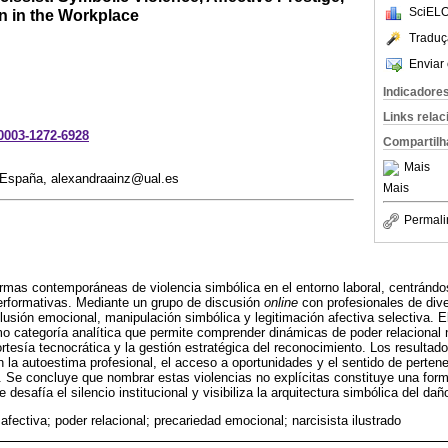
SciELO
n in the Workplace
Traduç
Enviar 
Indicadore
Links rela
-0003-1272-6928
Compartilh
Mais
 España, alexandraainz@ual.es
Mais
Permali
formas contemporáneas de violencia simbólica en el entorno laboral, centrán
performativas. Mediante un grupo de discusión
online
con profesionales de div
usión emocional, manipulación simbólica y legitimación afectiva selectiva. El 
 categoría analítica que permite comprender dinámicas de poder relacional 
cortesía tecnocrática y la gestión estratégica del reconocimiento. Los result
n la autoestima profesional, el acceso a oportunidades y el sentido de perten
 Se concluye que nombrar estas violencias no explícitas constituye una form
desafía el silencio institucional y visibiliza la arquitectura simbólica del dañ
afectiva; poder relacional; precariedad emocional; narcisista ilustrado