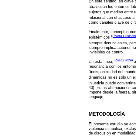
En este sentido, en clave 
atraviesan los entornos la
sujetos que median entre 
relacional con el acceso a
como canales clave de circ
Finalmente, conceptos como
(Rivera Cusican
epistémicos
siempre denunciables, per
siempre implica autonomía 
invisibles de control.
Rosa (2024)
En esta línea,
a
resonancia con los entorno
"indisponibilidad del mun
dinámicas no es sólo un ej
injusticia puede convertirte
40). Estas afirmaciones co
impone desde la fuerza, si
lenguaje.
METODOLOGÍA
El presente estudio se enm
violencia simbólica, exclu
de discusión en modalida