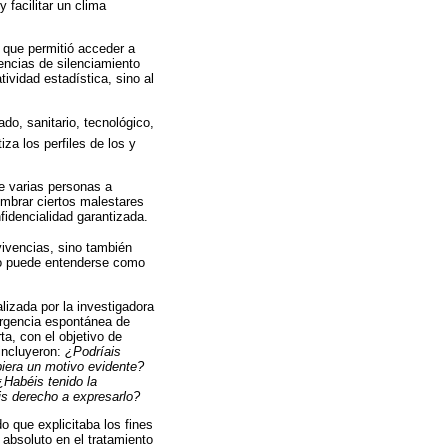
 facilitar un clima
o que permitió acceder a
encias de silenciamiento
ividad estadística, sino al
do, sanitario, tecnológico,
iza los perfiles de los y
de varias personas a
nombrar ciertos malestares
fidencialidad garantizada.
 vivencias, sino también
ivo puede entenderse como
lizada por la investigadora
ergencia espontánea de
a, con el objetivo de
 incluyeron:
¿Podríais
biera un motivo evidente?
¿Habéis tenido la
is derecho a expresarlo?
o que explicitaba los fines
absoluto en el tratamiento