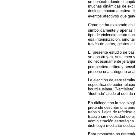
un contexto donde el capita
muchas dinámicas de exclu
deslegitimación afectiva. 
eventos afectivos que gen
Como se ha explorado en in
simbólicamente y apenas n
tipo de violencia actúa so
esa interiorización, sino t
través de actos, gestos e 
El presente estudio se ba
se construyen, sostienen y
no necesariamente jerárqui
perspectiva crítica y sensi
propone una categoría analí
La elección de este términ
específica de poder relacio
bourdieusiana. “Narcisista”
“ilustrado” alude al uso de
En diálogo con la sociolog
pretende describir una pers
trabajo. Lejos de referirse
trabajo sin necesidad de ej
administración estratégica
distribuye mediante seducc
Esta propuesta no pretende