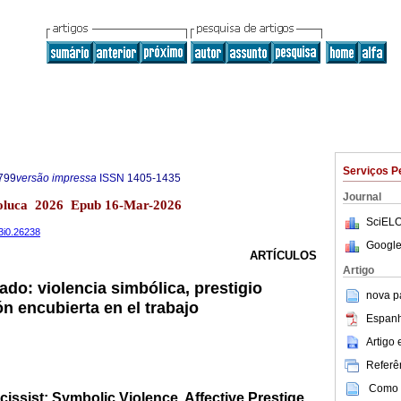
Serviços P
799
versão impressa
ISSN
1405-1435
Journal
Toluca 2026 Epub 16-Mar-2026
SciELO
33i0.26238
Google
ARTÍCULOS
Artigo
rado: violencia simbólica, prestigio
nova p
ón encubierta en el trabajo
Espanh
Artigo
Referên
Como c
issist: Symbolic Violence, Affective Prestige,