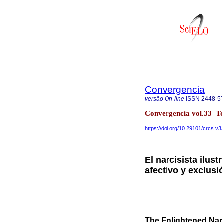
Convergencia
versão On-line
ISSN
2448-5
Convergencia vol.33 
https://doi.org/10.29101/crcs.v
El narcisista ilust
afectivo y exclusi
The Enlightened Narc