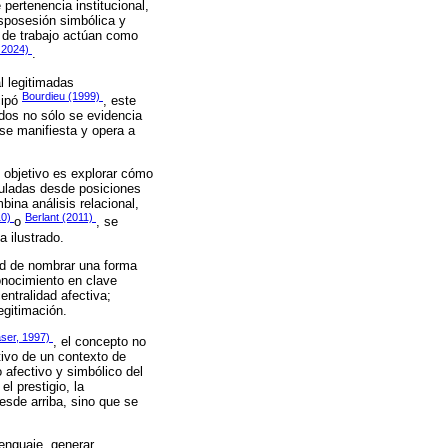
pertenencia institucional,
sposesión simbólica y
r de trabajo actúan como
, 2024)
.
l legitimadas
Bourdieu (1999)
cipó
, este
idos no sólo se evidencia
 se manifiesta y opera a
 objetivo es explorar cómo
iculadas desde posiciones
ina análisis relacional,
10)
Berlant (2011)
o
, se
a ilustrado.
ad de nombrar una forma
conocimiento en clave
entralidad afectiva;
egitimación.
ser, 1997)
, el concepto no
tivo de un contexto de
o afectivo y simbólico del
el prestigio, la
esde arriba, sino que se
enguaje, generar