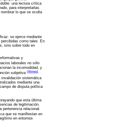
doble: una lectura crítica
rado, para interpretarlas.
 nombrar lo que se oculta
eficaz: se ejerce mediante
 percibidas como tales. En
s, sino sobre todo en
erformativas y
pacios laborales no sólo
ncionan la incomodidad, y
(Ahmed,
unción subjetiva
a invalidación sistemática
utralizados mediante una
 campo de disputa política
subrayando que esta última
sencias de legitimación.
a pertenencia relacional.
ica que se manifiestan en
legítimo en entornos