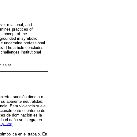
ve, relational, and
amines practices of
e concept of the
 grounded in symbolic
nce undermine professional
ts. The article concludes
challenges institutional
cissist
bierto, sanción directa o
 su aparente neutralidad,
encia. Esta violencia suele
cionalmente el entorno de
aces de dominación es la
do el daño se integra en
, p. 289)
.
 simbólica en el trabajo. En