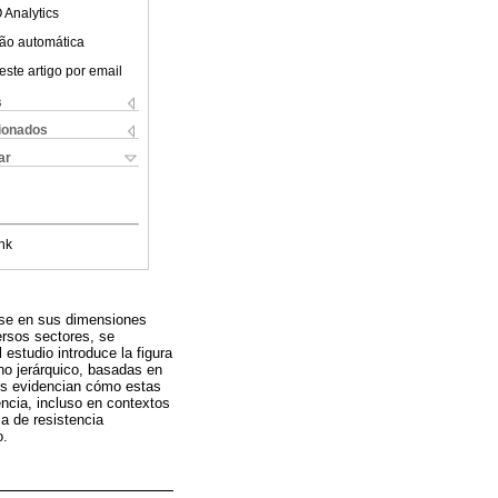
 Analytics
ão automática
este artigo por email
s
cionados
ar
nk
dose en sus dimensiones
ersos sectores, se
estudio introduce la figura
no jerárquico, basadas en
ados evidencian cómo estas
encia, incluso en contextos
a de resistencia
o.