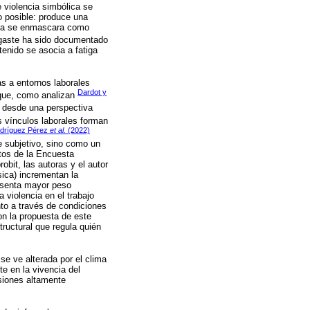
 violencia simbólica se
o posible: produce una
lica se enmascara como
sgaste ha sido documentado
tenido se asocia a fatiga
s a entornos laborales
Dardot y
 que, como analizan
y desde una perspectiva
s vínculos laborales forman
dríguez Pérez
et al.
(2022)
e subjetivo, sino como un
atos de la Encuesta
bit, las autoras y el autor
sica) incrementan la
resenta mayor peso
 violencia en el trabajo
to a través de condiciones
on la propuesta de este
tructural que regula quién
se ve alterada por el clima
e en la vivencia del
siones altamente