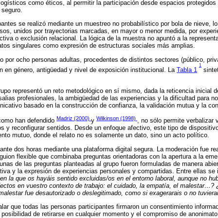
 logísticos como éticos, al permitir la participación desde espacios protegidos y
 seguro.
pantes se realizó mediante un muestreo no probabilístico por bola de nieve, l
ersos, unidos por trayectorias marcadas, en mayor o menor medida, por experi
iva o exclusión relacional. La lógica de la muestra no apuntó a la representat
latos singulares como expresión de estructuras sociales más amplias.
 por ocho personas adultas, procedentes de distintos sectores (público, priva
1
ón en género, antigüedad y nivel de exposición institucional. La
Tabla 1
sintet
rupo representó un reto metodológico en sí mismo, dada la reticencia inicial 
esalias profesionales, la ambigüedad de las experiencias y la dificultad para 
nicativo basado en la construcción de confianza, la validación mutua y la con
Madriz (2000)
Wilkinson (1998)
l como han defendido
y
, no sólo permite verbalizar
s y reconfigurar sentidos. Desde un enfoque afectivo, este tipo de disposit
to mutuo, donde el relato no es solamente un dato, sino un acto político.
rante dos horas mediante una plataforma digital segura. La moderación fue rea
 guion flexible que combinaba preguntas orientadoras con la apertura a la em
gunas de las preguntas planteadas al grupo fueron formuladas de manera abiert
ctiva y la expresión de experiencias personales y compartidas. Entre ellas se
 en la que os hayáis sentido excluidas/os en el entorno laboral, aunque no hu
ctos en vuestro contexto de trabajo: el cuidado, la empatía, el malestar…? 
alestar fue desautorizado o deslegitimado, como si exagerarais o no tuviera
alar que todas las personas participantes firmaron un consentimiento informad
 posibilidad de retirarse en cualquier momento y el compromiso de anonimato 