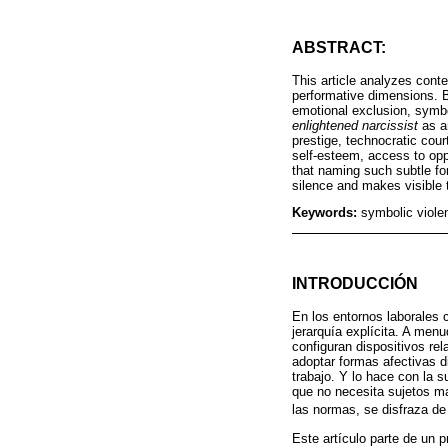
ABSTRACT:
This article analyzes conte
performative dimensions. B
emotional exclusion, symbo
enlightened narcissist
as an
prestige, technocratic cour
self-esteem, access to opp
that naming such subtle for
silence and makes visible 
Keywords:
symbolic violen
INTRODUCCIÓN
En los entornos laborales 
jerarquía explícita. A men
configuran dispositivos rel
adoptar formas afectivas d
trabajo. Y lo hace con la 
que no necesita sujetos ma
las normas, se disfraza de
Este artículo parte de un p