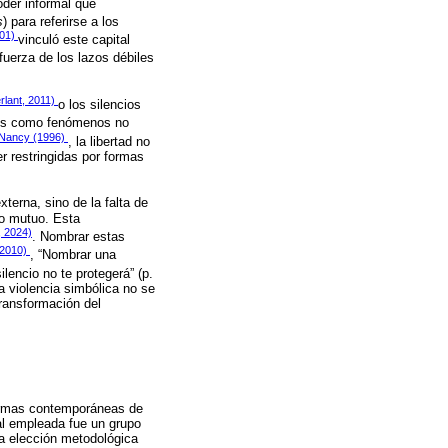
oder informal que
s
) para referirse a los
001)
vinculó este capital
 fuerza de los lazos débiles
rlant, 2011)
o los silencios
ales como fenómenos no
Nancy (1996)
, la libertad no
r restringidas por formas
terna, sino de la falta de
to mutuo. Esta
 2024)
. Nombrar estas
2010)
, “Nombrar una
silencio no te protegerá” (p.
a violencia simbólica no se
transformación del
formas contemporáneas de
ral empleada fue un grupo
ta elección metodológica