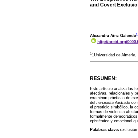
and Covert Exclusio
1
Alexandra Ainz Galende
http://orcid.org/0000
1
1Universidad de Almería,
RESUMEN:
Este artículo analiza las 
afectivas, relacionales y 
examinan prácticas de excl
del
narcisista ilustrado
como
el prestigio simbólico, la 
formas de violencia afecta
formalmente democráticos.
epistémica y emocional que 
Palabras clave:
exclusión 