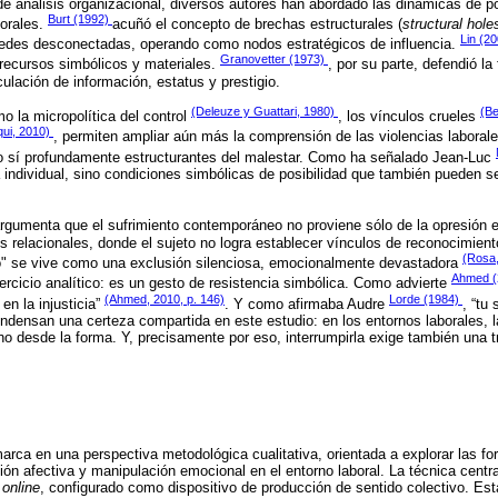
de análisis organizacional, diversos autores han abordado las dinámicas de p
Burt (1992)
borales.
acuñó el concepto de brechas estructurales (
structural hole
Lin (2
redes desconectadas, operando como nodos estratégicos de influencia.
Granovetter (1973)
 recursos simbólicos y materiales.
, por su parte, defendió la
ulación de información, estatus y prestigio.
(Deleuze y Guattari, 1980)
(Be
 la micropolítica del control
, los vínculos crueles
qui, 2010)
, permiten ampliar aún más la comprensión de las violencias labor
o sí profundamente estructurantes del malestar. Como ha señalado Jean-Luc
individual, sino condiciones simbólicas de posibilidad que también pueden se
rgumenta que el sufrimiento contemporáneo no proviene sólo de la opresión ex
s relacionales, donde el sujeto no logra establecer vínculos de reconocimien
(Rosa,
do" se vive como una exclusión silenciosa, emocionalmente devastadora
Ahmed (
ercicio analítico: es un gesto de resistencia simbólica. Como advierte
(Ahmed, 2010, p. 146)
Lorde (1984)
 en la injusticia”
. Y como afirmaba Audre
, “tu 
ndensan una certeza compartida en este estudio: en los entornos laborales, l
no desde la forma. Y, precisamente por eso, interrumpirla exige también una 
arca en una perspectiva metodológica cualitativa, orientada a explorar las 
sión afectiva y manipulación emocional en el entorno laboral. La técnica cent
d
online
, configurado como dispositivo de producción de sentido colectivo. Es