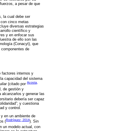
sfuerzos, a pesar de que
, la cual debe ser
 con cinco metas
ncluye diversas estrategias
rollo científico y
ores y en enfocar sus
uestra de ello son las
cnología (Conacyt), que
os componentes de
 factores internos y
a la capacidad del sistema
Acosta,
ilar (citado por
, de gestión y
 alcanzarlos y generar las
ersitario debería ser capaz
olidaridad”; y cuestiona
ad y control.
s y en un ambiente de
Rodríguez, 2014
os (
). Sin
 en un modelo actual, con