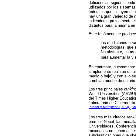
deficiencias siguen siendo
utilizados por los sistemas
federales que incluyen el 
hay una gran variedad de
indicadores previamente e
distintos para la misma en
Este fenómeno se produc
las mediciones o
ra
metodologías, que s
No obstante, estas 
para aumentar la vis
En contraste, nuevament
simplemente realizan un an
medio o bajo) y con ello s
cambian mucho de un año 
Los tres principales
rankin
World Universities (ARWU
del Times Higher Education
Laboratorio de Cibermetría
Pusser y Marginson (2013)
Ma
,
Los tres más citados
rank
premios Nobel, las medalla
Universidades, Conferencia
mexicanas no tienen acceso
subclasificaciones que ob