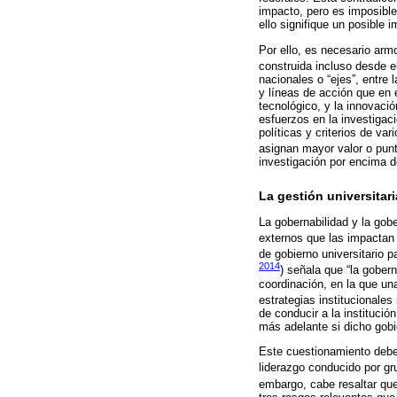
impacto, pero es imposible
ello signifique un posible
Por ello, es necesario arm
construida incluso desde e
nacionales o “ejes”, entre 
y líneas de acción que en 
tecnológico, y la innovaci
esfuerzos en la investigac
políticas y criterios de v
asignan mayor valor o punta
investigación por encima de
La gestión universitari
La gobernabilidad y la gob
externos que las impactan
de gobierno universitario p
2014
) señala que “la gober
coordinación, en la que un
estrategias institucional
de conducir a la institució
más adelante si dicho gobie
Este cuestionamiento debe 
liderazgo conducido por gr
embargo, cabe resaltar qu