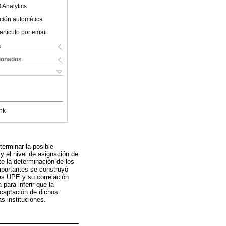
 Analytics
ción automática
artículo por email
s
cionados
nk
erminar la posible
y el nivel de asignación de
te la determinación de los
mportantes se construyó
as UPE y su correlación
para inferir que la
captación de dichos
s instituciones.