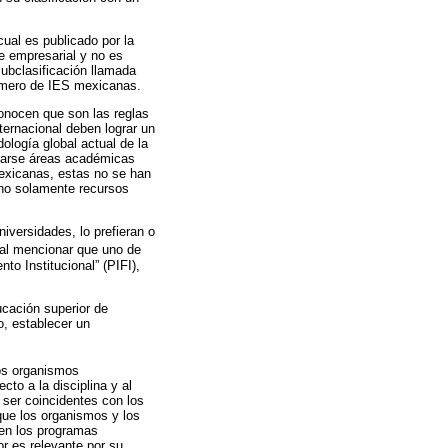
 cual es publicado por la
e empresarial y no es
subclasificación llamada
número de IES mexicanas.
nocen que son las reglas
ternacional deben lograr un
logía global actual de la
idarse áreas académicas
mexicanas, estas no se han
e no solamente recursos
versidades, lo prefieran o
 al mencionar que uno de
to Institucional” (PIFI),
ucación superior de
o, establecer un
los organismos
to a la disciplina y al
ser coincidentes con los
que los organismos y los
 en los programas
or es relevante por su