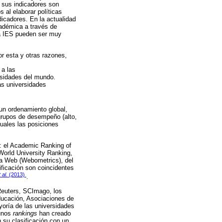
 sus indicadores son
s al elaborar políticas
icadores. En la actualidad
cadémica a través de
 IES pueden ser muy
or esta y otras razones,
 a las
rsidades del mundo.
as universidades
un ordenamiento global,
 grupos de desempeño (alto,
cuales las posiciones
: el Academic Ranking of
World University Ranking,
a Web (Webometrics), del
ificación son coincidentes
 al.
(2013)
.
Reuters, SCImago, los
ducación, Asociaciones de
yoría de las universidades
gunos
rankings
han creado
 su clasificación con un