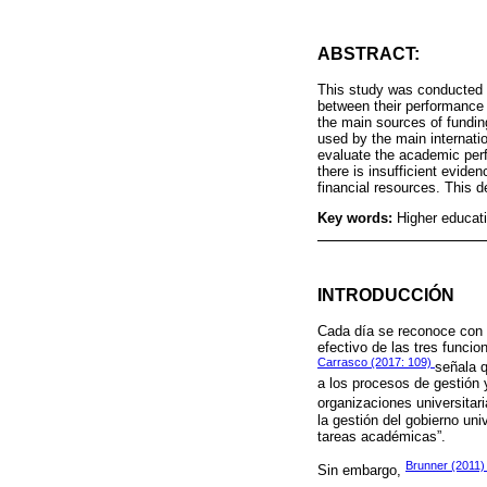
ABSTRACT:
This study was conducted o
between their performance i
the main sources of fundin
used by the main internati
evaluate the academic perf
there is insufficient eviden
financial resources. This d
Key words:
Higher educatio
INTRODUCCIÓN
Cada día se reconoce con m
efectivo de las tres funci
Carrasco (2017: 109)
señala q
a los procesos de gestión y
organizaciones universita
la gestión del gobierno uni
tareas académicas”.
Brunner (2011
Sin embargo,