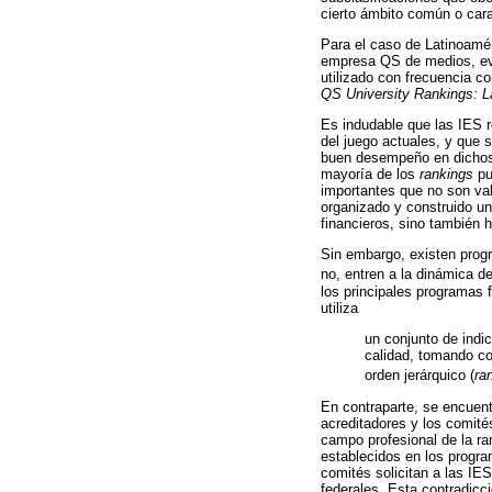
cierto ámbito común o cara
Para el caso de Latinoamé
empresa QS de medios, e
utilizado con frecuencia c
QS University Rankings: L
Es indudable que las IES r
del juego actuales, y que 
buen desempeño en dichos i
mayoría de los
rankings
pu
importantes que no son va
organizado y construido u
financieros, sino también 
Sin embargo, existen progr
no, entren a la dinámica d
los principales programas f
utiliza
un conjunto de indi
calidad, tomando co
orden jerárquico (
ra
En contraparte, se encuent
acreditadores y los comité
campo profesional de la r
establecidos en los progra
comités solicitan a las IE
federales. Esta contradicc