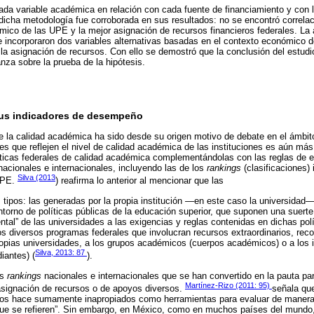
cada variable académica en relación con cada fuente de financiamiento y con l
dicha metodología fue corroborada en sus resultados: no se encontró correlació
co de las UPE y la mejor asignación de recursos financieros federales. La a
 incorporaron dos variables alternativas basadas en el contexto económico 
la asignación de recursos. Con ello se demostró que la conclusión del estud
ianza sobre la prueba de la hipótesis.
sus indicadores de desempeño
e la calidad académica ha sido desde su origen motivo de debate en el ámbito 
es que reflejen el nivel de calidad académica de las instituciones es aún más
ticas federales de calidad académica complementándolas con las reglas de e
acionales e internacionales, incluyendo las de los
rankings
(clasificaciones)
Silva (2013
 UPE.
) reafirma lo anterior al mencionar que las
s tipos: las generadas por la propia institución —en este caso la universidad
ntorno de políticas públicas de la educación superior, que suponen una suert
ntal” de las universidades a las exigencias y reglas contenidas en dichas pol
s diversos programas federales que involucran recursos extraordinarios, rec
propias universidades, a los grupos académicos (cuerpos académicos) o a los 
Silva, 2013: 87
iantes) (
).
os
rankings
nacionales e internacionales que se han convertido en la pauta par
Martínez-Rizo (2011: 95)
 asignación de recursos o de apoyos diversos.
señala que
los hace sumamente inapropiados como herramientas para evaluar de manera c
s que se refieren”. Sin embargo, en México, como en muchos países del mundo