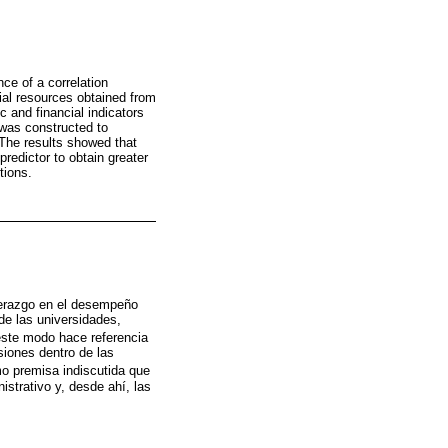
ce of a correlation
cial resources obtained from
 and financial indicators
 was constructed to
 The results showed that
predictor to obtain greater
tions.
iderazgo en el desempeño
de las universidades,
este modo hace referencia
isiones dentro de las
mo premisa indiscutida que
istrativo y, desde ahí, las