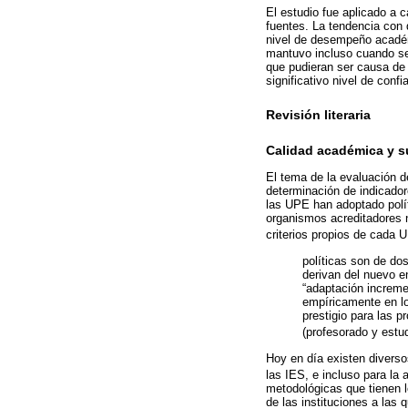
El estudio fue aplicado a 
fuentes. La tendencia con 
nivel de desempeño académi
mantuvo incluso cuando se
que pudieran ser causa de 
significativo nivel de conf
Revisión literaria
Calidad académica y 
El tema de la evaluación d
determinación de indicador
las UPE han adoptado polí
organismos acreditadores n
criterios propios de cada
políticas son de do
derivan del nuevo e
“adaptación increme
empíricamente en lo
prestigio para las 
(profesorado y estud
Hoy en día existen divers
las IES, e incluso para la
metodológicas que tienen 
de las instituciones a la