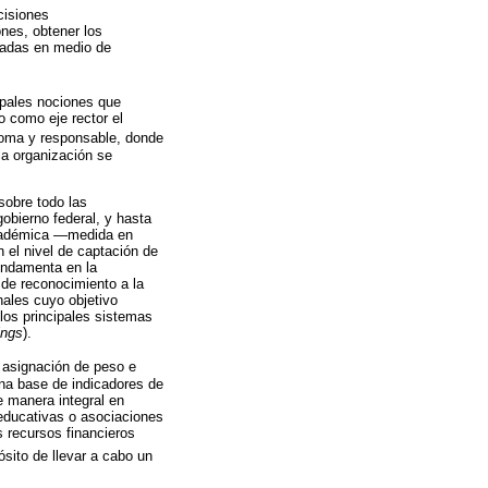
cisiones
nes, obtener los
esadas en medio de
ipales nociones que
o como eje rector el
ónoma y responsable, donde
la organización se
sobre todo las
obierno federal, y hasta
 académica —medida en
n el nivel de captación de
undamenta en la
 de reconocimiento a la
nales cuyo objetivo
 los principales sistemas
ings
).
e asignación de peso e
una base de indicadores de
 manera integral en
 educativas o asociaciones
s recursos financieros
sito de llevar a cabo un