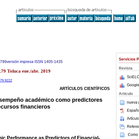
Servicios 
5799
versión impresa
ISSN
1405-1435
Revista
.79 Toluca ene./abr. 2019
SciELO
i79.9222
Google
ARTÍCULOS CIENTÍFICOS
Articulo
esempeño académico como predictores
nueva p
ecursos financieros
Españo
Artícu
Referen
Como c
ic Performance as Predictors of Financial-