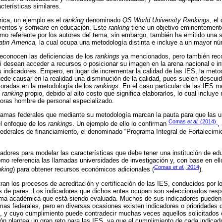
cterísticas similares.
rica, un ejemplo es el
ranking
denominado
QS World University Rankings
, el
ventos y
software
en educación. Este
ranking
tiene un objetivo eminentement
omo referente por los autores del tema; sin embargo, también ha emitido una 
atin America,
la cual ocupa una metodología distinta e incluye a un mayor 
econocen las deficiencias de los
rankings
ya mencionados, pero también reco
si desean acceder a recursos o posicionar su imagen en la arena nacional e in
ndicadores. Empero, en lugar de incrementar la calidad de las IES, la metodo
ede causar en la realidad una disminución de la calidad, pues suelen descu
loradas en la metodología de los
rankings
. En el caso particular de las IES 
n
ranking
propio, debido al alto costo que significa elaborarlos, lo cual incluy
horas hombre de personal especializado.
amas federales que mediante su metodología marcan la pauta para que las uni
Comas
et al.
(2014)
el enfoque de los
rankings
. Un ejemplo de ello lo confirman
,
ederales de financiamiento, el denominado “Programa Integral de Fortalecimien
cadores para modelar las características que debe tener una institución de ed
mo referencia las llamadas universidades de investigación y, con base en ell
Comas
et al.
, 2014
nking
) para obtener recursos económicos adicionales (
).
ran los procesos de acreditación y certificación de las IES, conducidos por 
s de pares. Los indicadores que dichos entes ocupan son seleccionados respec
ama académica que está siendo evaluada. Muchos de sus indicadores pueden 
mas federales, pero en diversas ocasiones existen indicadores o prioridades 
S, y cuyo cumplimiento puede contradecir muchas veces aquellos solicitados
ión plantea un gran reto para las IES, ya que el cumplimiento de cada indicad