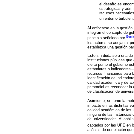
el desafío es encont
estratégicas y admi
recursos necesarios 
un entorno turbulent
Al enfocarse en la gestión 
integran el concepto de go
Berr
principio señalado por
los actores se acojan al p
establezca una gestión par
Esto sin duda será una de 
instituciones públicas que
cierto punto el gobierno e
estándares o indicadores— t
recursos financieros para 
identificación de indicado
calidad académica y de apo
primordial es reconocer la
de clasificación de unive
Asimismo, se tomó la meto
impacto en las distintas v
calidad académica de las 
ninguna de las instancias 
de universidades. Al análi
captados por las UPE en lo
análisis de correlación que