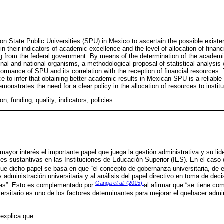
n State Public Universities (SPU) in Mexico to ascertain the possible existen
n their indicators of academic excellence and the level of allocation of finan
g from the federal government. By means of the determination of the academic
onal and national organisms, a methodological proposal of statistical analysis
ormance of SPU and its correlation with the reception of financial resources.
ce to infer that obtaining better academic results in Mexican SPU is a reliable 
emonstrates the need for a clear policy in the allocation of resources to institu
n; funding; quality; indicators; policies
ayor interés el importante papel que juega la gestión administrativa y su l
ones sustantivas en las Instituciones de Educación Superior (IES). En el caso 
ue dicho papel se basa en que “el concepto de gobernanza universitaria, de 
 administración universitaria y al análisis del papel directivo en toma de dec
Ganga
et al.
(2015)
rias”. Esto es complementado por
al afirmar que “se tiene co
versitario es uno de los factores determinantes para mejorar el quehacer admin
)
explica que