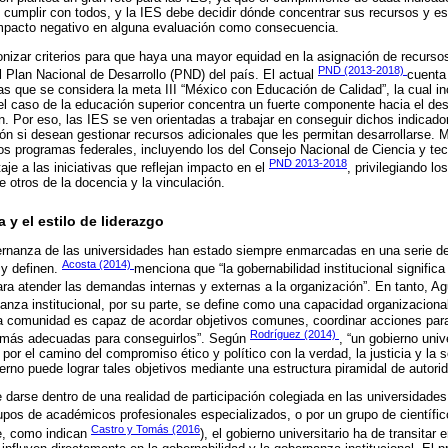
 cumplir con todos, y la IES debe decidir dónde concentrar sus recursos y e
 impacto negativo en alguna evaluación como consecuencia.
onizar criterios para que haya una mayor equidad en la asignación de recursos
PND (2013-2018)
l Plan Nacional de Desarrollo (PND) del país. El actual
cuenta
las que se considera la meta III “México con Educación de Calidad”, la cual i
el caso de la educación superior concentra un fuerte componente hacia el desar
ón. Por eso, las IES se ven orientadas a trabajar en conseguir dichos indicad
ión si desean gestionar recursos adicionales que les permitan desarrollarse. M
arios programas federales, incluyendo los del Consejo Nacional de Ciencia y te
PND 2013-2018
je a las iniciativas que reflejan impacto en el
, privilegiando l
 otros de la docencia y la vinculación.
a y el estilo de liderazgo
ernanza de las universidades han estado siempre enmarcadas en una serie de
Acosta (2014)
 y definen.
menciona que “la gobernabilidad institucional signific
ara atender las demandas internas y externas a la organización”. En tanto, Agu
nanza institucional, por su parte, se define como una capacidad organizacional
a comunidad es capaz de acordar objetivos comunes, coordinar acciones para
Rodríguez (2014)
es más adecuadas para conseguirlos”. Según
, “un gobierno univ
n por el camino del compromiso ético y político con la verdad, la justicia y la s
rno puede lograr tales objetivos mediante una estructura piramidal de autorid
darse dentro de una realidad de participación colegiada en las universidade
upos de académicos profesionales especializados, o por un grupo de científic
Castro y Tomás (2016
e, como indican
), el gobierno universitario ha de transitar