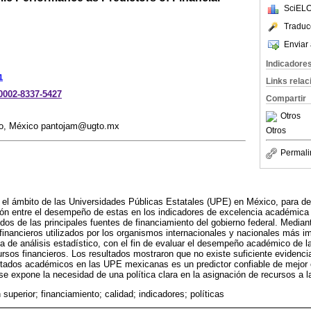
SciELO
Traduc
Enviar 
Indicadore
1
Links rela
-0002-8337-5427
Compartir
Otros
to, México pantojam@ugto.mx
Otros
Permali
 el ámbito de las Universidades Públicas Estatales (UPE) en México, para det
ión entre el desempeño de estas en los indicadores de excelencia académica 
dos de las principales fuentes de financiamiento del gobierno federal. Median
inancieros utilizados por los organismos internacionales y nacionales más i
 de análisis estadístico, con el fin de evaluar el desempeño académico de l
rsos financieros. Los resultados mostraron que no existe suficiente evidencia 
ltados académicos en las UPE mexicanas es un predictor confiable de mejor 
e expone la necesidad de una política clara en la asignación de recursos a la
superior; financiamiento; calidad; indicadores; políticas