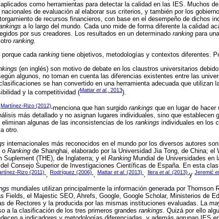
 aplicados como herramientas para detectar la calidad en las IES. Muchos de
 nacionales de evaluación al elaborar sus criterios, y también por los gobierno
otorgamiento de recursos financieros, con base en el desempeño de dichos ind
rankings
a lo largo del mundo. Cada uno mide de forma diferente la calidad a
legidos por sus creadores. Los resultados en un determinado
ranking
para una
 otro
ranking.
e porque cada
ranking
tiene objetivos, metodologías y contextos diferentes. P
nkings
(en inglés) son motivo de debate en los claustros universitarios debido
egún algunos, no toman en cuenta las diferencias existentes entre las unive
clasificaciones se han convertido en una herramienta adecuada que utilizan l
Mattar
et al.,
2013
ibilidad y la competitividad (
).
Martínez-Rizo (2012)
e
menciona que han surgido
rankings
que en lugar de hacer 
álisis más detallado y no asignan lugares individuales, sino que establecen
e eliminan algunas de las inconsistencias de los
rankings
individuales en los 
a otro.
gs
internacionales más reconocidos en el mundo por los diversos autores son
) o
Ranking
de Shanghai, elaborado por la Universidad Jia Tong, de China; el 
 Suplement (THE), de Inglaterra; y el
Ranking
Mundial de Universidades en l
 del Consejo Superior de Investigaciones Científicas de España. En esta clas
rtínez-Rizo (2011)
Rodríguez (2006)
Mattar
et al.
(2013)
Ilera
et al.
(2013)
Jeremić
et
,
,
,
y
ings
mundiales utilizan principalmente la información generada por Thomson 
s Fields, el Majestic SEO, Ahrefs, Google, Google Scholar, Ministerios de E
s de Rectores y la producida por las mismas instituciones evaluadas. La ma
 a la clasificación de los tres primeros grandes
rankings
. Quizá por ello al
edecen a indicadores y metodologías diferenciadas, y además agrupan IES en