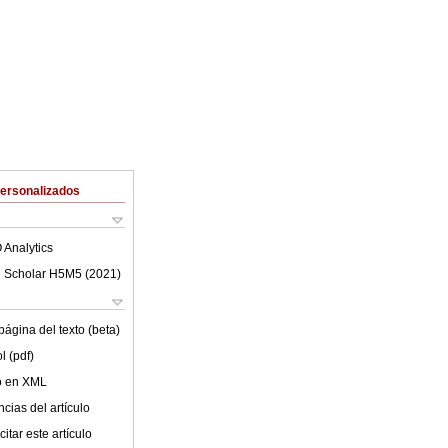
Personalizados
 Analytics
 Scholar H5M5 (
2021
)
ágina del texto (beta)
l (pdf)
lo en XML
cias del artículo
itar este artículo