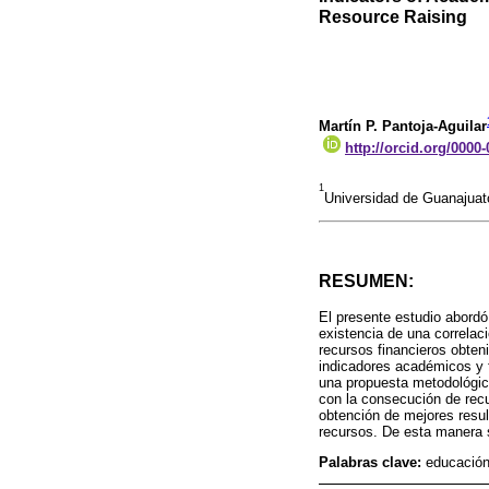
Resource Raising
Martín P. Pantoja-Aguilar
http://orcid.org/0000
1
Universidad de Guanajua
RESUMEN:
El presente estudio abordó
existencia de una correlac
recursos financieros obteni
indicadores académicos y f
una propuesta metodológica
con la consecución de recu
obtención de mejores resu
recursos. De esta manera s
Palabras clave:
educación 