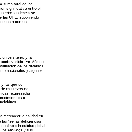
a suma total de las
n significativa entre el
nterior tendencia se
de las UPE, suponiendo
io cuenta con un
universitario; y la
 controvertida. En México,
valuación de los diversos
 internacionales y algunos
— y las que se
e de esfuerzos de
íticas, expresadas
onocimien tos o
individuos
a reconocer la calidad en
 las “serias deficiencias
onfiable la calidad global
, los
rankings
y sus