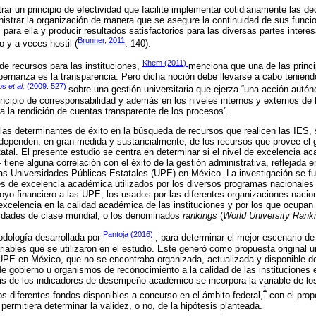
rar un principio de efectividad que facilite implementar cotidianamente las de
nistrar la organización de manera que se asegure la continuidad de sus funcio
para ella y producir resultados satisfactorios para las diversas partes inter
Brunner, 2011
o y a veces hostil (
: 140).
Khem (2011)
de recursos para las instituciones,
menciona que una de las princ
bernanza es la transparencia. Pero dicha noción debe llevarse a cabo teniend
ios
et al.
(2009: 527)
sobre una gestión universitaria que ejerza “una acción aut
rincipio de corresponsabilidad y además en los niveles internos y externos de 
a la rendición de cuentas transparente de los procesos”.
las determinantes de éxito en la búsqueda de recursos que realicen las IES, 
 dependen, en gran medida y sustancialmente, de los recursos que provee el g
statal. El presente estudio se centra en determinar si el nivel de excelencia
iene alguna correlación con el éxito de la gestión administrativa, reflejada e
las Universidades Públicas Estatales (UPE) en México. La investigación se f
res de excelencia académica utilizados por los diversos programas nacionales
yo financiero a las UPE, los usados por las diferentes organizaciones nacio
 excelencia en la calidad académica de las instituciones y por los que ocupan
rsidades de clase mundial, o los denominados
rankings
(
World University Rank
Pantoja (2016)
dología desarrollada por
, para determinar el mejor escenario d
ariables que se utilizaron en el estudio. Este generó como propuesta original 
UPE en México, que no se encontraba organizada, actualizada y disponible de
de gobierno u organismos de reconocimiento a la calidad de las instituciones
sis de los indicadores de desempeño académico se incorpora la variable de lo
1
s diferentes fondos disponibles a concurso en el ámbito federal,
con el propó
 permitiera determinar la validez, o no, de la hipótesis planteada.