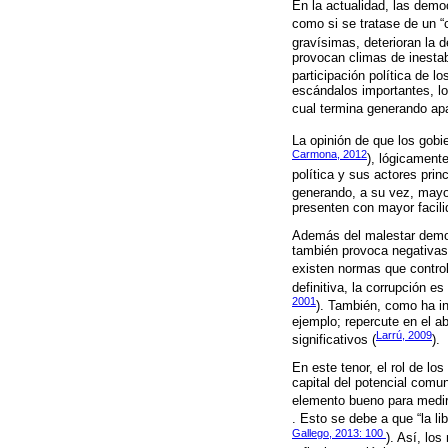
En la actualidad, las demo
como si se tratase de un “c
gravísimas, deterioran la 
provocan climas de inestabi
participación política de l
escándalos importantes, lo
cual termina generando apa
La opinión de que los gobi
Carmona, 2012
), lógicament
política y sus actores prin
generando, a su vez, mayo
presenten con mayor facili
Además del malestar democr
también provoca negativas
existen normas que control
definitiva, la corrupción 
2001
). También, como ha i
ejemplo; repercute en el a
Larrú, 2009
significativos (
).
En este tenor, el rol de 
capital del potencial comun
elemento bueno para medir
. Esto se debe a que “la li
Gallego, 2013: 100
). Así, lo