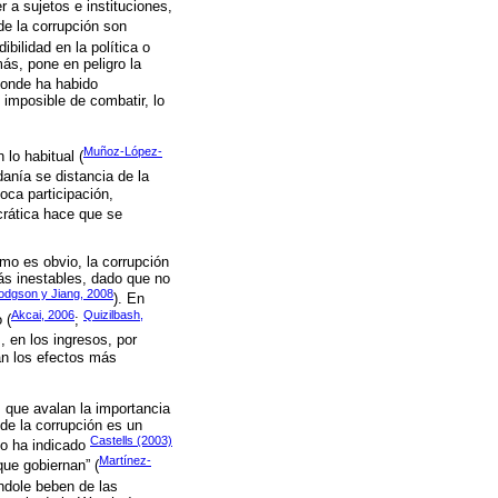
 a sujetos e instituciones,
de la corrupción son
ibilidad en la política o
más, pone en peligro la
donde ha habido
imposible de combatir, lo
Muñoz-López-
lo habitual (
anía se distancia de la
oca participación,
crática hace que se
mo es obvio, la corrupción
s inestables, dado que no
odgson y Jiang, 2008
). En
Akcai, 2006
Quizilbash,
 (
;
 en los ingresos, por
an los efectos más
 que avalan la importancia
 de la corrupción es un
Castells (2003)
mo ha indicado
Martínez-
que gobiernan” (
índole beben de las