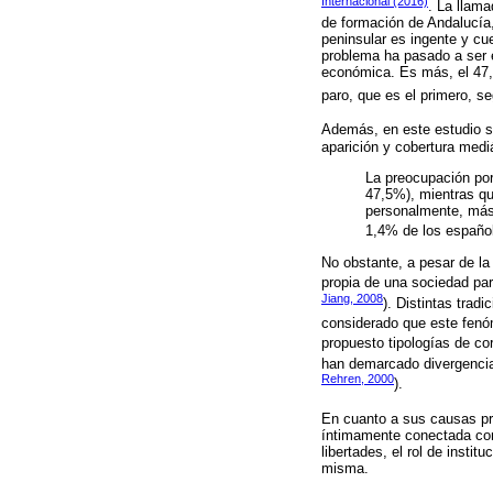
Internacional (2016)
. La llama
de formación de Andalucía,
peninsular es ingente y cu
problema ha pasado a ser e
económica. Es más, el 47,
paro, que es el primero, s
Además, en este estudio so
aparición y cobertura medi
La preocupación por
47,5%), mientras qu
personalmente, más 
1,4% de los español
No obstante, a pesar de la 
propia de una sociedad part
Jiang, 2008
). Distintas trad
considerado que este fenó
propuesto tipologías de co
han demarcado divergencias
Rehren, 2000
).
En cuanto a sus causas pri
íntimamente conectada con e
libertades, el rol de insti
misma.