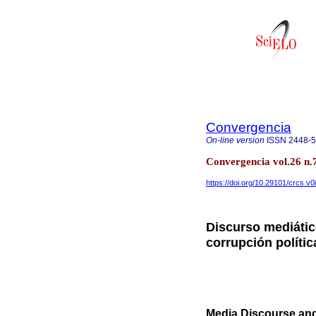
Convergencia
On-line version
ISSN
2448-
Convergencia vol.26 n.
https://doi.org/10.29101/crcs.v
Discurso mediátic
corrupción políti
Media Discourse and