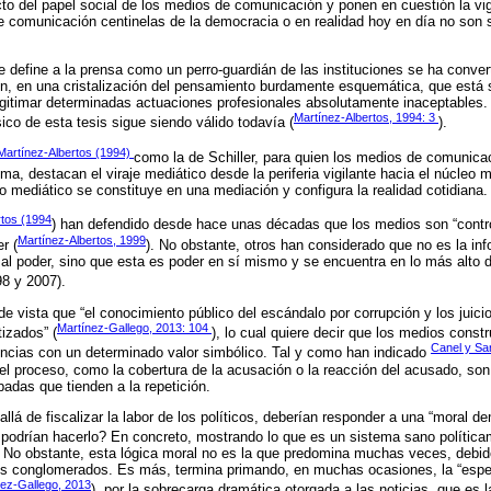
cto del papel social de los medios de comunicación y ponen en cuestión la vi
e comunicación centinelas de la democracia o en realidad hoy en día no son 
ue define a la prensa como un perro-guardián de las instituciones se ha conve
ión, en una cristalización del pensamiento burdamente esquemática, que está s
egitimar determinadas actuaciones profesionales absolutamente inaceptables.
Martínez-Albertos, 1994: 3
ico de esta tesis sigue siendo válido todavía (
).
Martínez-Albertos (1994)
como la de Schiller, para quien los medios de comunic
ma, destacan el viraje mediático desde la periferia vigilante hacia el núcleo 
o mediático se constituye en una mediación y configura la realidad cotidiana.
rtos (1994
) han defendido desde hace unas décadas que los medios son “contro
Martínez-Albertos, 1999
r (
). No obstante, otros han considerado que no es la inf
 al poder, sino que esta es poder en sí mismo y se encuentra en lo más alto d
98 y 2007).
 vista que “el conocimiento público del escándalo por corrupción y los juici
Martínez-Gallego, 2013: 104
izados” (
), lo cual quiere decir que los medios constr
Canel y Sa
ncias con un determinado valor simbólico. Tal y como han indicado
del proceso, como la cobertura de la acusación o la reacción del acusado, s
padas que tienden a la repetición.
á de fiscalizar la labor de los políticos, deberían responder a una “moral dem
podrían hacerlo? En concreto, mostrando lo que es un sistema sano política
. No obstante, esta lógica moral no es la que predomina muchas veces, debido
des conglomerados. Es más, termina primando, en muchas ocasiones, la “espec
nez-Gallego, 2013
), por la sobrecarga dramática otorgada a las noticias, que es 