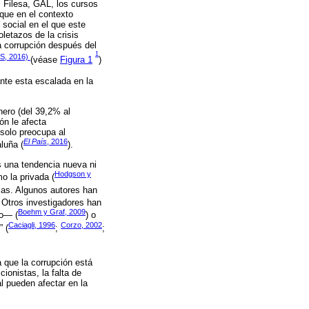
, Filesa, GAL, los cursos
que en el contexto
 social en el que este
letazos de la crisis
 corrupción después del
1
IS, 2016)
(véase
Figura 1
)
nte esta escalada en la
nero (del 39,2% al
ón le afecta
solo preocupa al
El País
, 2016
luña (
).
es una tendencia nueva ni
Hodgson y
o la privada (
rmas. Algunos autores han
. Otros investigadores han
Boehm y Graf, 2009
vo— (
) o
Caciagli, 1996
Corzo, 2002
” (
;
;
a que la corrupción está
ionistas, la falta de
al pueden afectar en la