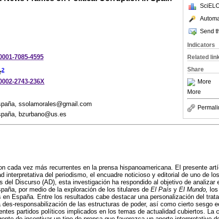
SciELO
Automat
Send th
Indicators
-0001-7085-4595
Related lin
Share
2
r
-0002-2743-236X
More
More
España, ssolamorales@gmail.com
Permali
España, bzurbano@us.es
n cada vez más recurrentes en la prensa hispanoamericana. El presente artí
d interpretativa del periodismo, el encuadre noticioso y editorial de uno de los
is del Discurso (AD), esta investigación ha respondido al objetivo de analizar
spaña, por medio de la exploración de los titulares de
El País
y
El Mundo,
los
es en España
.
Entre los resultados cabe destacar una personalización del trat
 des-responsabilización de las estructuras de poder, así como cierto sesgo edi
rentes partidos políticos implicados en los temas de actualidad cubiertos. La
ente de incentivar un tipo de prensa que favorezca un aporte interpretativo d