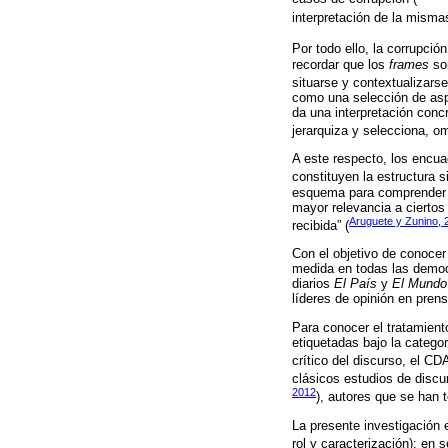
interpretación de la misma
Por todo ello, la corrupci
recordar que los
frames
son
situarse y contextualizarse
como una selección de aspe
da una interpretación conc
jerarquiza y selecciona, o
A este respecto, los encua
constituyen la estructura s
esquema para comprender y 
mayor relevancia a ciertos
Aruguete y Zunino, 
recibida” (
Con el objetivo de conocer
medida en todas las democra
diarios
El País
y
El Mundo
líderes de opinión en prens
Para conocer el tratamiento
etiquetadas bajo la catego
crítico del discurso, el C
clásicos estudios de disc
2012
), autores que se han 
La presente investigación 
rol y caracterización); en 