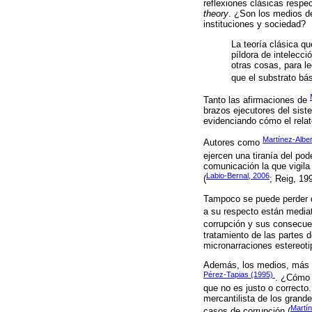
reflexiones clásicas respe
theory
. ¿Son los medios d
instituciones y sociedad?
La teoría clásica q
píldora de intelecc
otras cosas, para l
que el substrato bás
Tanto las afirmaciones de
brazos ejecutores del siste
evidenciando cómo el relat
Martínez-Albe
Autores como
ejercen una tiranía del pode
comunicación la que vigila
Labio-Bernal, 2006
(
; Reig, 19
Tampoco se puede perder de
a su respecto están mediat
corrupción y sus consecue
tratamiento de las partes 
micronarraciones estereoti
Además, los medios, más all
Pérez-Tapias (1995)
. ¿Cómo 
que no es justo o correcto
mercantilista de los gran
Martí
casos de corrupción (