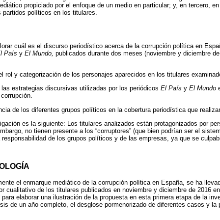
ediático propiciado por el enfoque de un medio en particular; y, en tercero, en 
 partidos políticos en los titulares.
plorar cuál es el discurso periodístico acerca de la corrupción política en Esp
l País
y
El Mundo,
publicados durante dos meses (noviembre y diciembre de
l rol y categorización de los personajes aparecidos en los titulares examinad
las estrategias discursivas utilizadas por los periódicos
El País
y
El Mundo
e
 corrupción.
cia de los diferentes grupos políticos en la cobertura periodística que realiz
igación es la siguiente: Los titulares analizados están protagonizados por per
embargo, no tienen presente a los “corruptores” (que bien podrían ser el sistema
responsabilidad de los grupos políticos y de las empresas, ya que se culpabil
OLOGÍA
ente el enmarque mediático de la corrupción política en España, se ha llevad
nor cualitativo de los titulares publicados en noviembre y diciembre de 2016 e
ra elaborar una ilustración de la propuesta en esta primera etapa de la inves
nálisis de un año completo, el desglose pormenorizado de diferentes casos y la