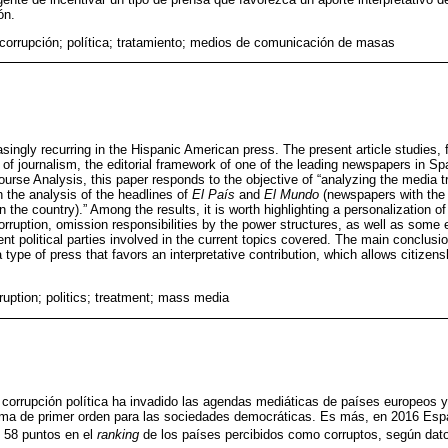
ón.
 corrupción; política; tratamiento; medios de comunicación de masas
singly recurring in the Hispanic American press. The present article studies, 
ty of journalism, the editorial framework of one of the leading newspapers in Sp
rse Analysis, this paper responds to the objective of “analyzing the media tr
h the analysis of the headlines of
El País
and
El Mundo
(newspapers with the 
n the country).” Among the results, it is worth highlighting a personalization of
ruption, omission responsibilities by the power structures, as well as some e
ent political parties involved in the current topics covered. The main conclusio
type of press that favors an interpretative contribution, which allows citizen
ruption; politics; treatment; mass media
 corrupción política ha invadido las agendas mediáticas de países europeos 
ma de primer orden para las sociedades democráticas. Es más, en 2016 Esp
o 58 puntos en el
ranking
de los países percibidos como corruptos, según da