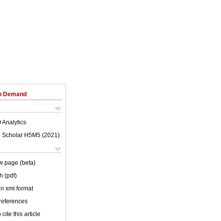
on Demand
 Analytics
 Scholar H5M5 (
2021
)
w page (beta)
h (pdf)
 in xml format
 references
cite this article