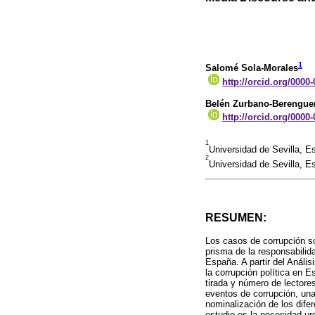
1
Salomé Sola-Morales
http://orcid.org/0000
Belén Zurbano-Berengue
http://orcid.org/0000
1
Universidad de Sevilla, 
2
Universidad de Sevilla, 
RESUMEN:
Los casos de corrupción so
prisma de la responsabilida
España. A partir del Anális
la corrupción política en E
tirada y número de lector
eventos de corrupción, una
nominalización de los dife
estudio es la necesidad urg