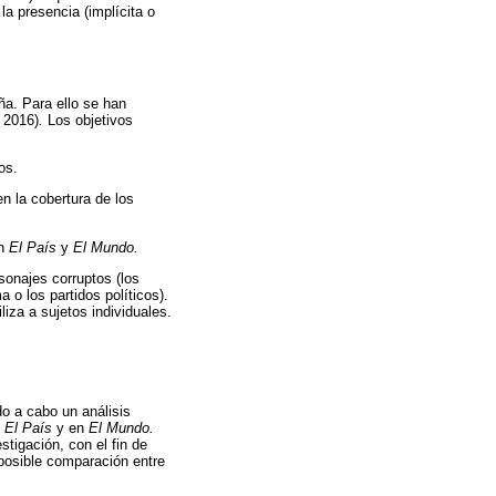
la presencia (implícita o
aña. Para ello se han
 2016)
.
Los objetivos
os.
n la cobertura de los
an
El País
y
El Mundo.
sonajes corruptos (los
 o los partidos políticos).
iza a sujetos individuales.
o a cabo un análisis
n
El País
y en
El Mundo.
tigación, con el fin de
 posible comparación entre