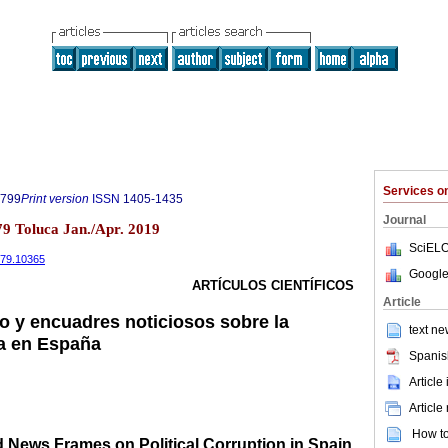
Services 
5799
Print version
ISSN
1405-1435
Journal
79 Toluca Jan./Apr. 2019
SciELO
0i79.10365
Google
ARTÍCULOS CIENTÍFICOS
Article
o y encuadres noticiosos sobre la
text ne
ca en España
Spanis
Article
Article
How to 
 News Frames on Political Corruption in Spain