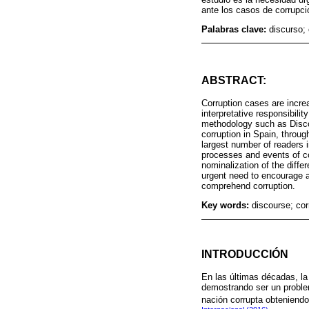
ante los casos de corrupci
Palabras clave:
discurso;
ABSTRACT:
Corruption cases are increa
interpretative responsibili
methodology such as Discou
corruption in Spain, throug
largest number of readers i
processes and events of cor
nominalization of the differ
urgent need to encourage a 
comprehend corruption.
Key words:
discourse; cor
INTRODUCCIÓN
En las últimas décadas, la
demostrando ser un proble
nación corrupta obteniend