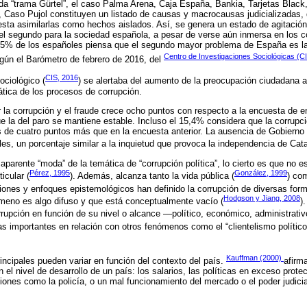
da “trama Gürtel”, el caso Palma Arena, Caja España, Bankia, Tarjetas Black
 Caso Pujol constituyen un listado de causas y macrocausas judicializadas, 
esta asimilarlas como hechos aislados. Así, se genera un estado de agitación
l segundo para la sociedad española, a pesar de verse aún inmersa en los co
5% de los españoles piensa que el segundo mayor problema de España es la
Centro de Investigaciones Sociológicas (C
egún el Barómetro de febrero de 2016, del
CIS, 2016
ciológico (
) se alertaba del aumento de la preocupación ciudadana a
ática de los procesos de corrupción.
 la corrupción y el fraude crece ocho puntos con respecto a la encuesta de e
e la del paro se mantiene estable. Incluso el 15,4% considera que la corrupci
de cuatro puntos más que en la encuesta anterior. La ausencia de Gobierno 
es, un porcentaje similar a la inquietud que provoca la independencia de Cata
aparente “moda” de la temática de “corrupción política”, lo cierto es que no 
Pérez, 1995
González, 1999
icular (
). Además, alcanza tanto la vida pública (
) com
iciones y enfoques epistemológicos han definido la corrupción de diversas fo
Hodgson y Jiang, 2008
meno es algo difuso y que está conceptualmente vacío (
)
rrupción en función de su nivel o alcance —político, económico, administrati
 importantes en relación con otros fenómenos como el “clientelismo político
Kauffman (2000)
ncipales pueden variar en función del contexto del país.
afirm
l nivel de desarrollo de un país: los salarios, las políticas en exceso protecc
tuciones como la policía, o un mal funcionamiento del mercado o el poder judici