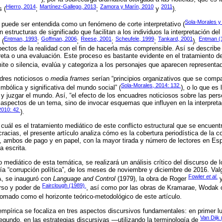
Hierro, 2014
Martínez-Gallego, 2013
Zamora y Marín, 2010
2011
s (
;
;
y
).
Sola-Morales y
ón puede ser entendida como un fenómeno de corte interpretativo (
 estructuras de significado que facilitan a los individuos la interpretación d
Entman, 1993
Goffman, 2006
Reese, 2001
Scheufele, 1999
Tankard, 2001
Entman (
 (
;
;
;
;
).
ctos de la realidad con el fin de hacerla más comprensible. Así se describe
reta o una evaluación. Este proceso es bastante evidente en el tratamiento de
mite o silencia, evalúa y categoriza a los personajes que aparecen representa
dres noticiosos o
media frames
serían “principios organizativos que se comp
Sola-Morales, 2014: 132
imbólica y significativa del mundo social” (
), o lo que es
juzgar el mundo. Así, “el efecto de los encuadres noticiosos sobre las per
 aspectos de un tema, sino de invocar esquemas que influyen en la interpreta
2010: 42
).
 cuál es el tratamiento mediático de este conflicto estructural que se encuen
cias, el presente artículo analiza cómo es la cobertura periodística de la co
, ambos de pago y en papel, con la mayor tirada y número de lectores en Esp
a escrita.
 mediático de esta temática, se realizará un análisis crítico del discurso de lo
ría “corrupción política”, de los meses de noviembre y diciembre de 2016. Valg
Fowler
et al
.
DA, se inauguró con
Language and Control
(1979), la obra de Roger
y
Fairclough (1989)
urso y poder de
, así como por las obras de Kramarae, Wodak o
tomado como el horizonte teórico-metodológico de este artículo.
empírica se focaliza en tres aspectos discursivos fundamentales: en primer lu
Van Dijk
segundo, en las estrategias discursivas —utilizando la terminología de