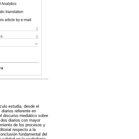
 Analytics
ic translation
is article by e-mail
ks
nk
culo estudia, desde el
 diarios referente en
 el discurso mediático sobre
 dos diarios con mayor
amiento de los procesos y
torial respecto a la
 conclusión fundamental del
e calidad en la ciudadanía