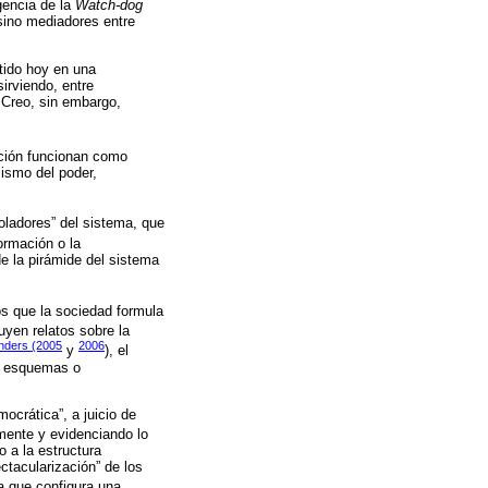
gencia de la
Watch-dog
sino mediadores entre
rtido hoy en una
irviendo, entre
 Creo, sin embargo,
ación funcionan como
mismo del poder,
ladores” del sistema, que
ormación o la
e la pirámide del sistema
os que la sociedad formula
uyen relatos sobre la
nders (2005
2006
y
), el
on esquemas o
ocrática”, a juicio de
mente y evidenciando lo
 a la estructura
tacularización” de los
la que configura una