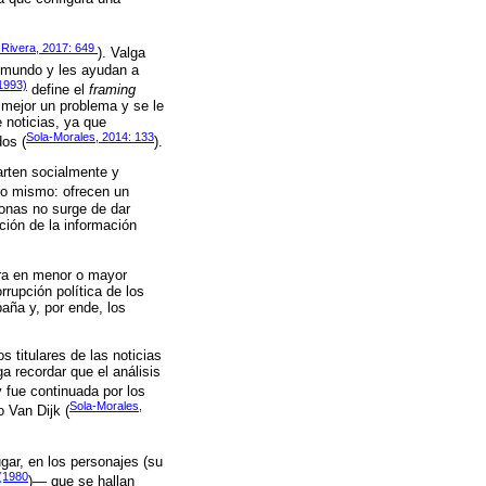
 Rivera, 2017: 649
). Valga
el mundo y les ayudan a
1993)
define el
framing
 mejor un problema y se le
 noticias, ya que
Sola-Morales, 2014: 133
dos (
).
arten socialmente y
 lo mismo: ofrecen un
sonas no surge de dar
ción de la información
tra en menor o mayor
rrupción política de los
aña y, por ende, los
s titulares de las noticias
a recordar que el análisis
 fue continuada por los
Sola-Morales,
 Van Dijk (
gar, en los personajes (su
 (1980
)— que se hallan