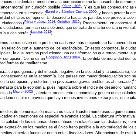
cracias occidentales presentan a la corrupción como la causante de corromper
Pérez, 1995
áncer mortal” sin curación posible (
). Y es que las consecuencias 
Barreiro y Sánchez-Cuenca, 2000
democracia en su esencia (
) y hacen perder la cred
lidad difíciles de reponer. El descrédito hacia los partidos que provoca, ade
Pérez y López, 2014
Ordóñez, 2012
os ciudadanos (
;
). Precisamente, en contextos 
s ciudadanos terminan considerando que se trata de una tendencia universal, 
Laguna, 2013
tía y desinterés (
).
ernos no resuelven este problema cada vez más creciente se ha convertido en 
e en relación con el aumento de los escándalos. En estos contextos, la ciudad
cipales, lo cual termina produciendo una desinformación que retroalimenta la p
Hodgson y Jian (2008)
r corrupción. Como dirían
, la pérdida de moralidad demo
dad formas de totalitarismo.
ático que genera y del impacto negativo en la sociedad y la ciudadanía, co
 consecuencias en la economía. Los países con mayor desregulación son má
H
en la corrupción, y esto termina provocando graves problemas al mercado (
es nefasta para la economía, pues impacta sobre el índice de desarrollo humano
Mauro (2002)
ndicado
, afecta el crecimiento económico y genera desigualdades,
bandono escolar o provoca que haya menos inversiones extranjeras, si se cit
los medios de comunicación masiva es clave. Existen numerosos argumentarios
icativo en cuestiones de especial relevancia social. La cobertura informativa
 la calidad de los sistemas democráticos en relación con las dictaduras, co
bre expresión en los medios es el único freno posible a la arbitrariedad de los 
s medios deberían funcionar como entes fiscalizadores. Afirmaciones de esta 