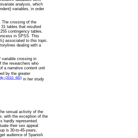
bivariate analysis, which
dent) variables, in order
. The crossing of the
31 tables that resulted
f 255 contingency tables.
 process in SPSS. This
%) associated to this topic.
torylines dealing with a
 variable crossing in
 of the researchers who
f a narrative content unit
ed by the greater
lly (2010: 482)
in her study
he sexual activity of the
e, with the exception of the
is hardly represented.
uate their sex appeal
up is 30-to-45-years,
rget audience of Spanish