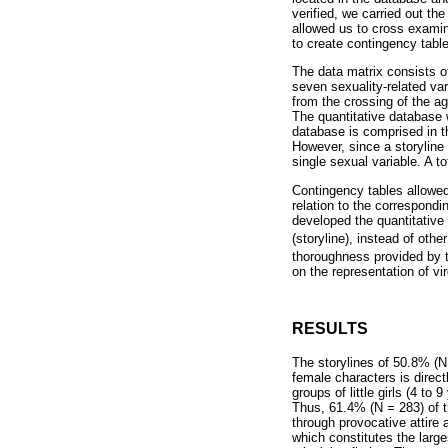
verified, we carried out th
allowed us to cross examin
to create contingency tabl
The data matrix consists of
seven sexuality-related va
from the crossing of the ag
The quantitative database 
database is comprised in th
However, since a storyline 
single sexual variable. A to
Contingency tables allowed 
relation to the correspondi
developed the quantitative 
(storyline), instead of othe
thoroughness provided by t
on the representation of virg
RESULTS
The storylines of 50.8% (N 
female characters is direct
groups of little girls (4 t
Thus, 61.4% (N = 283) of t
through provocative attire
which constitutes the larg