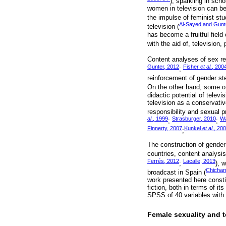
), sparkling in sch
women in television can be 
the impulse of feminist stu
Al-Sayed and Gunt
television (
has become a fruitful field
with the aid of, television,
Content analyses of sex rep
Gunter, 2012
Fisher
et al.
, 200
;
reinforcement of gender st
On the other hand, some of
didactic potential of televi
television as a conservativ
responsibility and sexual p
al
., 1999
Strasburger, 2010
Wa
;
;
Finnerty, 2007
Kunkel
et al
., 20
;
The construction of gender
countries, content analysi
Ferrés, 2012
Lacalle, 2013
;
), 
Chichar
broadcast in Spain (
work presented here constit
fiction, both in terms of 
SPSS of 40 variables with t
Female sexuality and te