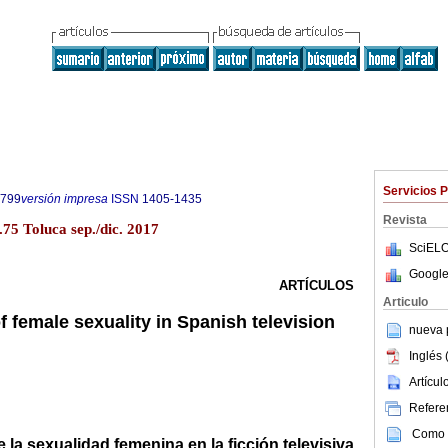
Servicios 
5799
versión impresa
ISSN
1405-1435
Revista
75 Toluca sep./dic. 2017
SciELO
Google
ARTÍCULOS
Articulo
 female sexuality in Spanish television
nueva p
Inglés 
Artícu
Referen
Como c
la sexualidad femenina en la ficción televisiva