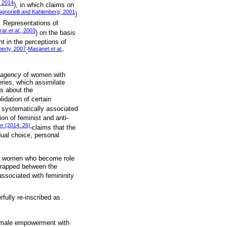
, 2014
), in which claims on
ignorielli and Kahlenberg, 2001
)
. Representations of
rar
et al
., 2003
) on the basis
nt in the perceptions of
nerty, 2007
Masanet
et al.
,
;
agency
of women with
eries, which assimilate
ns about the
idation of certain
n systematically associated
on of feminist and anti-
er (2014: 26)
claims that the
dual choice, personal
ung women who become role
 trapped between the
associated with femininity
fully re-inscribed as
s female empowerment with