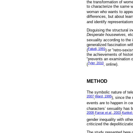
the transformation of wome
to characterize the same 
woman who wants to appe
differences, but about lear
and identify representations
Disguising the structural in
Desperate housewives,
etc
sexuality according to the
generalized fascination wi
Faludi, 1991
(
) or “retro-sexis
the achievements of histori
“prevents an examination o
Tyler, 2010
(
, online).
METHOD
The symbolic nature of tel
2007
Ward, 1995
;
), since the
events are to happen in cer
characters’ sexuality has 
2008
Farrar
et al
., 2003
Kunkel
;
;
gender inequality with othe
criticized the depoliticiza
The study presented here c