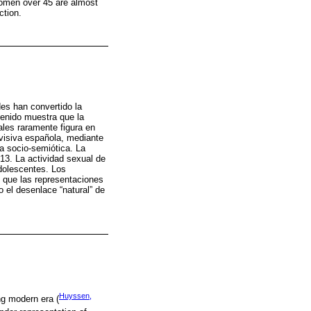
women over 45 are almost
ction.
des han convertido la
ntenido muestra que la
ales raramente figura en
evisiva española, mediante
a socio-semiótica. La
13. La actividad sexual de
adolescentes. Los
s que las representaciones
el desenlace “natural” de
Huyssen,
ng modern era (