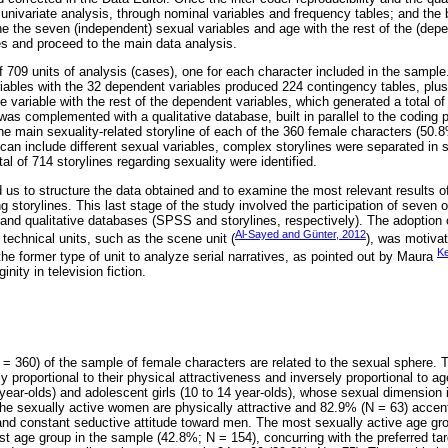
e univariate analysis, through nominal variables and frequency tables; and the 
e the seven (independent) sexual variables and age with the rest of the (depen
es and proceed to the main data analysis.
 709 units of analysis (cases), one for each character included in the sample
riables with the 32 dependent variables produced 224 contingency tables, plus 
e variable with the rest of the dependent variables, which generated a total o
was complemented with a qualitative database, built in parallel to the coding
e main sexuality-related storyline of each of the 360 female characters (50.8
can include different sexual variables, complex storylines were separated in s
tal of 714 storylines regarding sexuality were identified.
us to structure the data obtained and to examine the most relevant results of
ng storylines. This last stage of the study involved the participation of seven
and qualitative databases (SPSS and storylines, respectively). The adoption o
Al-Sayed and Günter, 2012
r technical units, such as the scene unit (
), was motivat
Ke
he former type of unit to analyze serial narratives, as pointed out by Maura
inity in television fiction.
= 360) of the sample of female characters are related to the sexual sphere. T
ly proportional to their physical attractiveness and inversely proportional to ag
o 9 year-olds) and adolescent girls (10 to 14 year-olds), whose sexual dimension 
he sexually active women are physically attractive and 82.9% (N = 63) accent
 and constant seductive attitude toward men. The most sexually active age gro
est age group in the sample (42.8%; N = 154), concurring with the preferred ta