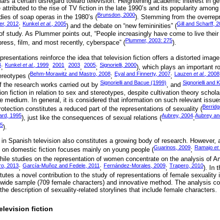
olars a certain disregard toward television. Heightening academic interest in g
attributed to the rise of TV fiction in the late 1990’s and its popularity among
Brunsdon, 2000
dies of soap operas in the 1980’s (
). Stemming from the overrepr
er, 2012
Kunkel
et al
., 2005
Gill and Scharff, 
;
) and the debate on “new femininities” (
 of study. As Plummer points out, “People increasingly have come to live their
Plummer, 2003: 275
 press, film, and most recently, cyberspace” (
).
resentations reinforce the idea that television fiction offers a distorted image 
4
Kunkel
et al.
, 1999
2001
2003
2005
Signorielli, 2000
;
,
,
,
;
), which plays an important ro
Behm-Morawitz and Mastro, 2008
Eyal and Finnerty, 2007
Lauzen
et al
., 2008
ereotypes (
;
;
Signorielli and Bacue (1999)
Signorielli and
 the research works carried out by
, and
sion fiction in relation to sex and stereotypes, despite cultivation theory schol
e medium. In general, it is considered that information on such relevant issue
Berridg
rotection constitutes a reduced part of the representations of sexuality (
rd, 1995
Aubrey, 2004
Aubrey an
), just like the consequences of sexual relations (
;
05
).
 in Spanish television also constitutes a growing body of research. However, 
Guarinos, 2009
Ramajo
et 
s on domestic fiction focuses mainly on young people (
;
while studies on the representation of women concentrate on the analysis of Am
ro, 2013
García-Muñoz and Fedele, 2011
Fernández-Morales, 2009
Trapero, 2010
;
;
;
). In 
utes a novel contribution to the study of representations of female sexuality 
its wide sample (709 female characters) and innovative method. The analysis c
he description of sexuality-related storylines that include female characters.
levision fiction