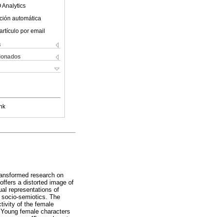
 Analytics
ción automática
artículo por email
s
cionados
nk
transformed research on
 offers a distorted image of
ual representations of
 socio-semiotics. The
ivity of the female
. Young female characters