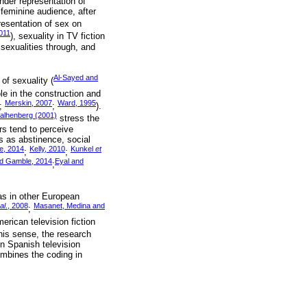
ender representation of
 feminine audience, after
esentation of sex on
2011
), sexuality in TV fiction
 sexualities through, and
Al-Sayed and
of sexuality (
le in the construction and
Merskin, 2007
Ward, 1995
;
;
).
 Kalhenberg (2001)
stress the
ars tend to perceive
s as abstinence, social
e, 2014
Kelly, 2010
Kunkel
et
;
;
d Gamble, 2014
Eyal and
;
as in other European
al
., 2008
Masanet, Medina and
;
erican television fiction
this sense, the research
in Spanish television
ombines the coding in