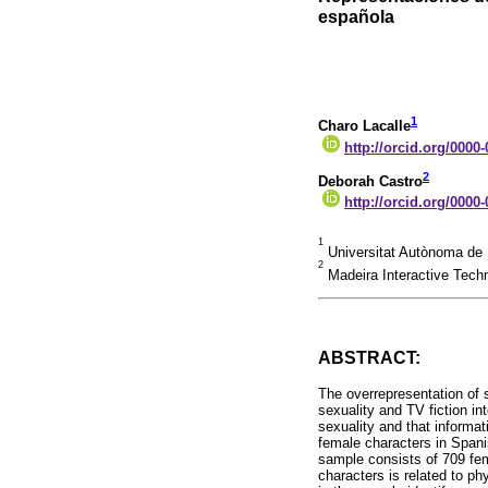
española
1
Charo Lacalle
http://orcid.org/0000
2
Deborah Castro
http://orcid.org/0000
1
Universitat Autònoma de 
2
Madeira Interactive Techn
ABSTRACT:
The overrepresentation of 
sexuality and TV fiction int
sexuality and that informat
female characters in Spani
sample consists of 709 fem
characters is related to p