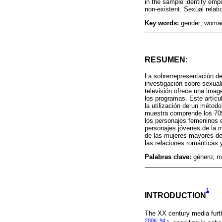
in the sample identify emp
non-existent. Sexual relati
Key words:
gender; woman;
RESUMEN:
La sobrerrepresentación de
investigación sobre sexuali
televisión ofrece una imag
los programas. Este artícu
la utilización de un méto
muestra comprende los 709 
los personajes femeninos e
personajes jóvenes de la m
de las mujeres mayores de
las relaciones románticas 
Palabras clave:
género; mu
1
INTRODUCTION
The XX century media furth
2006: 94