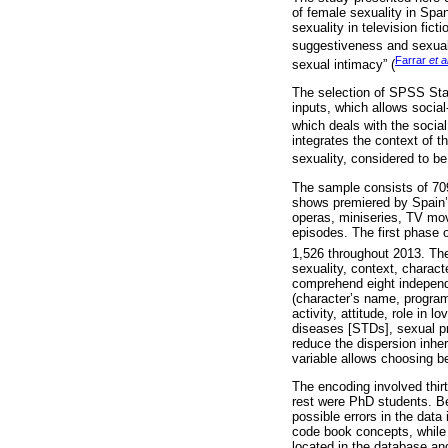
of female sexuality in Span
sexuality in television fic
suggestiveness and sexual a
Farrar
et a
sexual intimacy” (
The selection of SPSS Statis
inputs, which allows social
which deals with the socia
integrates the context of th
sexuality, considered to be
The sample consists of 709
shows premiered by Spain’
operas, miniseries, TV mov
episodes. The first phase 
1,526 throughout 2013. The 
sexuality, context, charact
comprehend eight independen
(character’s name, program’
activity, attitude, role in
diseases [STDs], sexual pr
reduce the dispersion inher
variable allows choosing be
The encoding involved thi
rest were PhD students. Bef
possible errors in the data
code book concepts, while
located in the database and