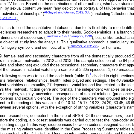
ish TV fiction. Based on the contributions of other authors, who have studied
tion, by sexual content we mean “any depiction or portrayal of talk/behavior tha
Al-Sayed and Gunter, 2012: 333
ctivities/relationships” (
), including “affection tha
l
., 2003: 10
).
tics to build the quantitative database is due to its flexibility to recode diff
-sciences researchers to adapt it to their needs. Socio-semiotics is a branch 
Landowski 1997
Semprini, 1990
l dimension of discourses (
;
); but, unlike textual an
e object of study into the analysis. This qualitative approach is particularly us
Plummer, 2003: 275
 “a hugely symbolic and semiotic affair"(
) for humans.
, female lead and secondary characters from all the domestically produced Sp
s mainstream networks in 2012 and 2013. The sample selection of the 84 pro
ies and sketches) excluded those occasional secondary characters that appea
of the research included watching a sample of 3,305 episodes: 1,779 broadca
2
following step was to build the code book (table 1),
divided in eight sections
er’s relevance, relationships, health, roles played and settings. The 40 variab
t variables on sexuality, 27 dependent variables and five related to the iden
s title, network, fiction genre and format). The independent variables on sexu
 love triangles, virginity, unwanted consequences of sexual relations (pregnanci
oblems and sexual violence). The age of the characters was grouped into eight
ent to the coding of this variable: 4-9; 10-14; 15-17; 18-23; 24-29; 30-45; 46
tween several options, with the exception of string variables (character’s nam
rteen researchers, competent in the use of SPSS. Of these researchers, four
ore the coding, a pilot test analysis was carried out to test the inter-coder 
 inputting stage. In this way, discrepancies between coder’s assigned values le
 the missing values were identified in the Case Processing Summary tables 
 corrected in the Data Editor. Once the inter-coder reproducibility and the qu