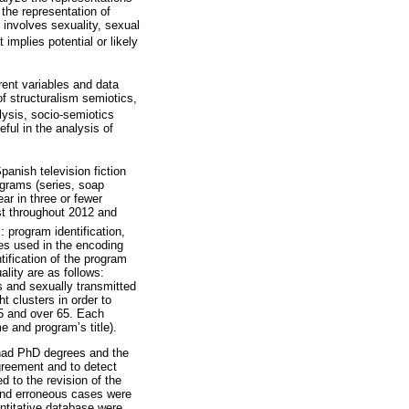
 the representation of
t involves sexuality, sexual
t implies potential or likely
erent variables and data
of structuralism semiotics,
alysis, socio-semiotics
eful in the analysis of
anish television fiction
grams (series, soap
r in three or fewer
st throughout 2012 and
: program identification,
les used in the encoding
tification of the program
ality are as follows:
es and sexually transmitted
 clusters in order to
-65 and over 65. Each
e and program’s title).
 had PhD degrees and the
agreement and to detect
d to the revision of the
and erroneous cases were
antitative database were