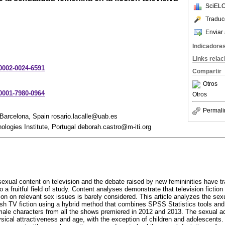
SciELO
Traduc
Enviar 
Indicadore
Links rela
-0002-0024-6591
Compartir
Otros
-0001-7980-0964
Otros
Permali
Barcelona, Spain rosario.lacalle@uab.es
ologies Institute, Portugal deborah.castro@m-iti.org
sexual content on television and the debate raised by new femininities have 
o a fruitful field of study. Content analyses demonstrate that television fiction
ion on relevant sex issues is barely considered. This article analyzes the sex
sh TV fiction using a hybrid method that combines SPSS Statistics tools and
ale characters from all the shows premiered in 2012 and 2013. The sexual act
hysical attractiveness and age, with the exception of children and adolescents