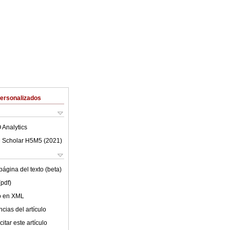
Personalizados
 Analytics
 Scholar H5M5 (
2021
)
ágina del texto (beta)
(pdf)
lo en XML
cias del artículo
itar este artículo