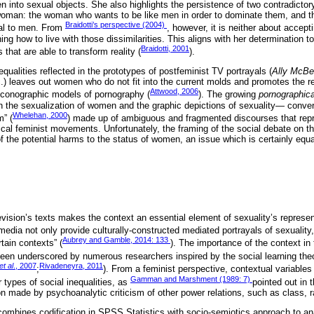
n into sexual objects. She also highlights the persistence of two contradicto
woman: the woman who wants to be like men in order to dominate them, and t
Braidotti’s perspective (2004)
al to men. From
, however, it is neither about accept
ning how to live with those dissimilarities. This aligns with her determination t
Braidotti, 2001
 that are able to transform reality (
).
equalities reflected in the prototypes of postfeminist TV portrayals (
Ally McBe
.) leaves out women who do not fit into the current molds and promotes the r
Attwood, 2006
 iconographic models of pornography (
). The growing
pornographica
th the sexualization of women and the graphic depictions of sexuality— conve
Whelehan, 2000
m” (
) made up of ambiguous and fragmented discourses that repr
cal feminist movements. Unfortunately, the framing of the social debate on the
f the potential harms to the status of women, an issue which is certainly equa
evision’s texts makes the context an essential element of sexuality’s represen
 media not only provide culturally-constructed mediated portrayals of sexuality,
Aubrey and Gamble, 2014: 133
tain contexts” (
). The importance of the context in 
been underscored by numerous researchers inspired by the social learning theo
et al
., 2007
Rivadeneyra, 2011
;
). From a feminist perspective, contextual variables 
Gamman and Marshment (1989: 7)
r types of social inequalities, as
pointed out in 
tion made by psychoanalytic criticism of other power relations, such as class, 
ombines codification in SPSS Statistics with socio-semiotics approach to an