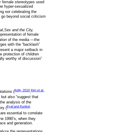
ry female stereotypes used
he hyper-sexualized
ing nor celebrating the
o go beyond social criticism
al
,
Sex and the City,
epresentation of female
tion
of the media —the
rges with the “backlash”
esent a major setback in
 protection of children
lly worthy of discussion”
Kelly, 2010
Kim
et al
.,
tations (
;
 but also “suggest that
the analysis of the
Eyal and Kunkel,
ry (
are essential to correlate
the 1990’s, when they
race and generation.
alyze the representations