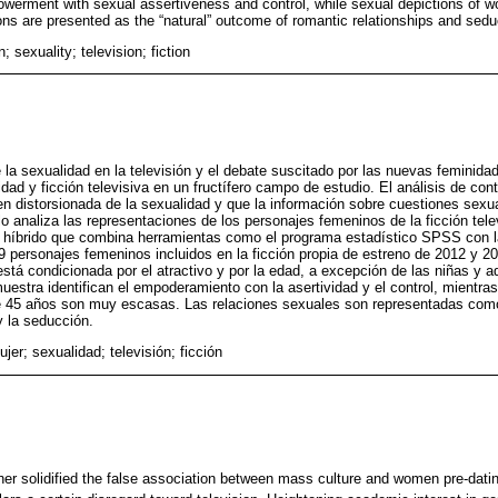
owerment with sexual assertiveness and control, while sexual depictions of 
ons are presented as the “natural” outcome of romantic relationships and sedu
 sexuality; television; fiction
 la sexualidad en la televisión y el debate suscitado por las nuevas feminida
dad y ficción televisiva en un fructífero campo de estudio. El análisis de co
en distorsionada de la sexualidad y que la información sobre cuestiones sexu
lo analiza las representaciones de los personajes femeninos de la ficción tel
do híbrido que combina herramientas como el programa estadístico SPSS con l
personajes femeninos incluidos en la ficción propia de estreno de 2012 y 20
stá condicionada por el atractivo y por la edad, a excepción de las niñas y 
uestra identifican el empoderamiento con la asertividad y el control, mientra
 45 años son muy escasas. Las relaciones sexuales son representadas como 
y la seducción.
jer; sexualidad; televisión; ficción
er solidified the false association between mass culture and women pre-dati