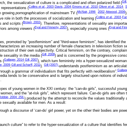
Gill
rch, the sexualization of culture is a complicated and often polarized field (
Collins
et al
., 2003
Davis, 2004
Emons
et al.
, 2010
Oliver
et al
., 2014
S
f representations (
;
;
;
;
McNair, 1996
2002
Attwood, 2006
he growing
pornographication
of mainstream TV (
,
;
)
Collins
et al
., 2003
Far
ve role in both the processes of socialization and learning (
;
Brown, 2002
s and scripts (
). Therefore, representations of sexuality are importa
Eyal and Finnerty, 2007
Eyal and Fin
viors among viewers (
), especially young ones (
ies, promoted by “postfeminism” and “third-wave feminism”, has identified the
characterizes an increasing number of female characters in television fiction s
uction of their own subjectivity. Critical feminism, on the contrary, complai
Gill, 2008
e sexuality in the media (
) and is concerned by the progressive consol
Gallager, 2014
Gill, 2007
s (
;
), which turn femininity into a hyper-sexualized woma
e, 2009
Gill and Scharff, 2011
Gill (2007)
;
).
understands postfeminism as an articulati
Gallag
hrough a grammar of individualism that fits perfectly with neoliberalism”.
edia tends to be conservative and is largely structured upon notions of indivi
.
o types of young women in the XXI century: the “can-do girls”, successful yo
omen, and the “at-risk girls”, which represent failure. Can-do girls are often
obbie, 2004: 256
) produced by the attempt to reconcile the values traditionally 
e sexually available for men. As a result:
ugh a discourse of ‘can-do’ girl power, yet on the other their bodies are power
raunch culture” to refer to the hyper-sexualization of a culture that identifie