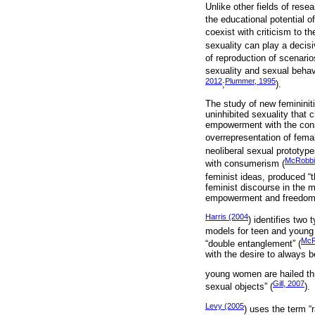
Unlike other fields of resea
the educational potential o
coexist with criticism to t
sexuality can play a decisi
of reproduction of scenario
sexuality and sexual beha
2012
Plummer, 1995
;
).
The study of new femininit
uninhibited sexuality that 
empowerment with the constr
overrepresentation of femal
neoliberal sexual prototype
McRobbi
with consumerism (
feminist ideas, produced “t
feminist discourse in the m
empowerment and freedom
Harris (2004
) identifies tw
models for teen and young w
McR
“double entanglement” (
with the desire to always b
young women are hailed thro
Gill, 2007
sexual objects” (
).
Levy (2005
) uses the term “