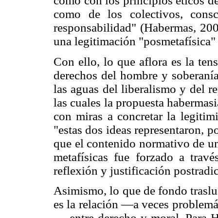
como con los principios éticos d
como de los colectivos, cons
responsabilidad" (Habermas, 2008
una legitimación "posmetafísica"
Con ello, lo que aflora es la ten
derechos del hombre y soberanía
las aguas del liberalismo y del r
las cuales la propuesta habermas
con miras a concretar la legitim
"estas dos ideas representaron, po
que el contenido normativo de 
metafísicas fue forzado a travé
reflexión y justificación postrad
Asimismo, lo que de fondo trasluc
es la relación —a veces problemát
— entre derecho y moral. Para H