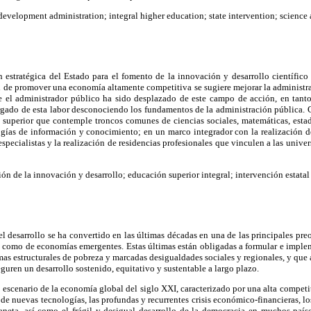
evelopment administration; integral higher education; state intervention; science
 estratégica del Estado para el fomento de la innovación y desarrollo científico 
 de promover una economía altamente competitiva se sugiere mejorar la administrac
e el administrador público ha sido desplazado de este campo de acción, en tanto 
rgado de esta labor desconociendo los fundamentos de la administración pública. 
 superior que contemple troncos comunes de ciencias sociales, matemáticas, estadí
logías de información y conocimiento; en un marco integrador con la realización d
 especialistas y la realización de residencias profesionales que vinculen a las unive
ón de la innovación y desarrollo; educación superior integral; intervención estatal
l desarrollo se ha convertido en las últimas décadas en una de las principales pr
s como de economías emergentes. Estas últimas están obligadas a formular e implem
s estructurales de pobreza y marcadas desigualdades sociales y regionales, y que a
eguren un desarrollo sostenido, equitativo y sustentable a largo plazo.
escenario de la economía global del siglo XXI, caracterizado por una alta competi
n de nuevas tecnologías, las profundas y recurrentes crisis económico-financieras, l
aneta, así como el frágil y desigual desarrollo de la democracia en muchos países