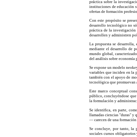
práctica sobre la investigac
instituciones de educación s
ofertas de formación profesio
Con este propósito se prese
desarrollo tecnológico no só
práctica de la investigación
desarrollen y administren po
La propuesta se desarrolla,
mediante el desarrollo de po
mundo global, caracterizado
del análisis sobre economía p
Se expone un modelo neokey
variables que inciden en la 
también con el apoyo de mode
tecnológica que promuevan a
Este marco conceptual const
público, concluyéndose que u
la formulación y administraci
Se identifica, en parte, co
llamadas ciencias "duras" y 
— carecen de una formación a
Se concluye, por tanto, la 
sociales cursos obligatorios