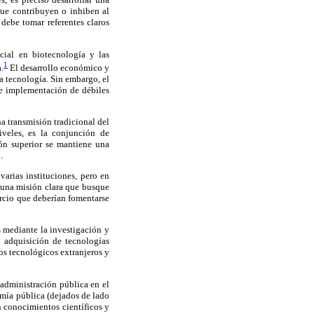
 que contribuyen o inhiben al
 debe tomar referentes claros
cial en biotecnología y las
1
.
El desarrollo económico y
ta tecnología. Sin embargo, el
 e implementación de débiles
a transmisión tradicional del
veles, es la conjunción de
ión superior se mantiene una
.
arias instituciones, pero en
 una misión clara que busque
rcio que deberían fomentarse
s mediante la investigación y
a adquisición de tecnologías
s tecnológicos extranjeros y
 administración pública en el
omía pública (dejados de lado
n conocimientos científicos y