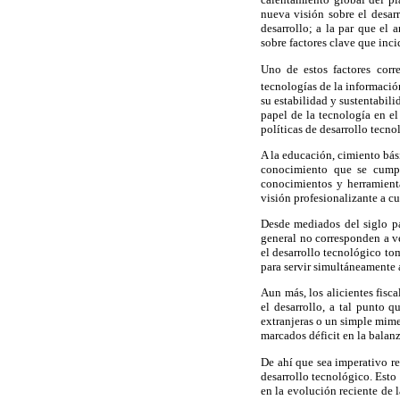
nueva visión sobre el desarr
desarrollo; a la par que el 
sobre factores clave que inci
Uno de estos factores corr
tecnologías de la informació
su estabilidad y sustentabili
papel de la tecnología en e
políticas de desarrollo tecn
A la educación, cimiento bás
conocimiento que se cumpl
conocimientos y herramienta
visión profesionalizante a c
Desde mediados del siglo pa
general no corresponden a v
el desarrollo tecnológico t
para servir simultáneamente 
Aun más, los alicientes fisc
el desarrollo, a tal punto 
extranjeras o un simple mim
marcados déficit en la balan
De ahí que sea imperativo re
desarrollo tecnológico. Esto
en la evolución reciente de 