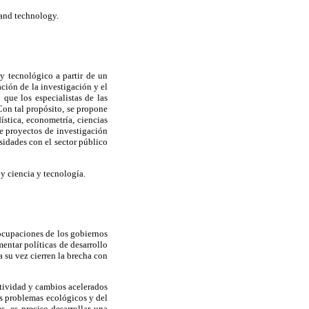
 and technology.
y tecnológico a partir de un
ión de la investigación y el
que los especialistas de las
Con tal propósito, se propone
stica, econometría, ciencias
e proyectos de investigación
rsidades con el sector público
 y ciencia y tecnología.
eocupaciones de los gobiernos
entar políticas de desarrollo
 su vez cierren la brecha con
tividad y cambios acelerados
os problemas ecológicos y del
, es preciso desarrollar una