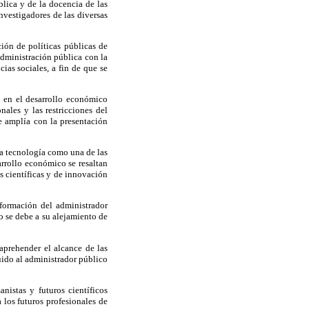
blica y de la docencia de las
nvestigadores de las diversas
ión de políticas públicas de
administración pública con la
ias sociales, a fin de que se
o en el desarrollo económico
nales y las restricciones del
e amplía con la presentación
 tecnología como una de las
arrollo económico se resaltan
s científicas y de innovación
 formación del administrador
o se debe a su alejamiento de
aprehender el alcance de las
uido al administrador público
nistas y futuros científicos
 los futuros profesionales de