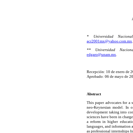
* Universidad Naciona
acr2001mx@yahoo.com.mx
.
** Universidad Nacion
edgaro@unam.mx
.
Recepción: 10 de enero de 2
Aprobado: 06 de mayo de 20
Abstract
This paper advocates for a s
neo-Keynesian model. In o
development taking into cons
sciences have been in charge
a reform in higher educatio
languages, and information a
as professional internships l