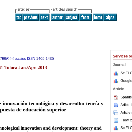
Services 
5799
Print version
ISSN
1405-1435
Journal
61 Toluca Jan./Apr. 2013
SciELO
Google
Article
Spanis
e innovación tecnológica y desarrollo: teoría y
Article
puesta de educación superior
Article
How to 
echnological innovation and development: theory and
SciELO