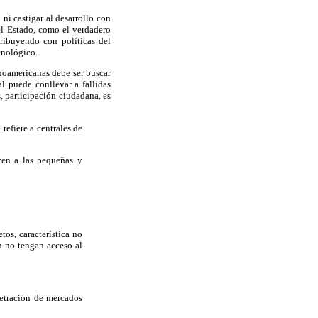
ni castigar al desarrollo con
el Estado, como el verdadero
tribuyendo con políticas del
cnológico.
noamericanas debe ser buscar
l puede conllevar a fallidas
, participación ciudadana, es
 refiere a centrales de
yen a las pequeñas y
os, característica no
n no tengan acceso al
netración de mercados