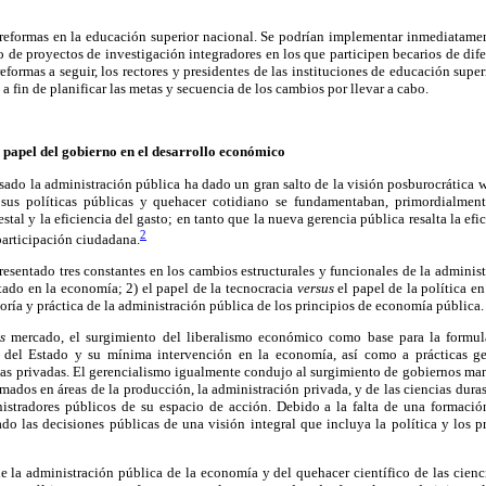
 reformas en la educación superior nacional. Se podrían implementar inmediatamen
 de proyectos de investigación integradores en los que participen becarios de difer
eformas a seguir, los rectores y presidentes de las instituciones de educación super
 a fin de planificar las metas y secuencia de los cambios por llevar a cabo.
 papel del gobierno en el desarrollo económico
ado la administración pública ha dado un gran salto de la visión posburocrática 
 sus políticas públicas y quehacer cotidiano se fundamentaban, primordialmen
stal y la eficiencia del gasto; en tanto que la nueva gerencia pública resalta la efi
2
participación ciudadana.
esentado tres constantes en los cambios estructurales y funcionales de la administ
tado en la economía; 2) el papel de la tecnocracia
versus
el papel de la política en
eoría y práctica de la administración pública de los principios de economía pública.
s
mercado, el surgimiento del liberalismo económico como base para la formula
del Estado y su mínima intervención en la economía, así como a prácticas ger
as privadas. El gerencialismo igualmente condujo al surgimiento de gobiernos man
rmados en áreas de la producción, la administración privada, y de las ciencias dura
tradores públicos de su espacio de acción. Debido a la falta de una formación 
do las decisiones públicas de una visión integral que incluya la política y los 
e la administración pública de la economía y del quehacer científico de las cienc