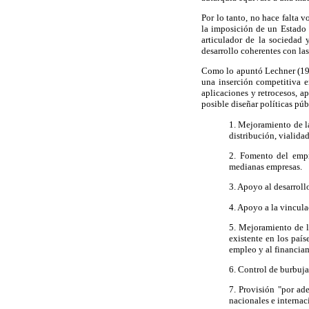
Por lo tanto, no hace falta 
la imposición de un Estado 
articulador de la sociedad 
desarrollo coherentes con la
Como lo apuntó Lechner (199
una inserción competitiva e
aplicaciones y retrocesos, a
posible diseñar políticas púb
1. Mejoramiento de la 
distribución, vialida
2. Fomento del empr
medianas empresas.
3. Apoyo al desarrollo
4. Apoyo a la vincula
5. Mejoramiento de l
existente en los paí
empleo y al financia
6. Control de burbuja
7. Provisión "por ad
nacionales e internac