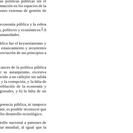
s políticas públicas sin el
rmación en los espacios de la
ciones externas de gestión de
 economía pública y la esfera
3
s, políticos y económicos.
A
 humanidades.
blico fue el keynesianismo y
e estancamiento y recurrentes
desviación de sus principios a
cances de la política pública
or su autarquismo, excesiva
cido a un callejón sin salida
 la corrupción, y la falta de
 población de la economía y
ionales, y b) la falta de un
 gerencia pública, ni tampoco
nte, es posible reconocer que
lto desarrollo tecnológico.
rollo nacional a patrones de
ar mundial; al igual que la