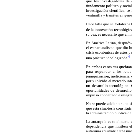
que los investigadores de 
fundamento político y social
investigación científica, se
ventanilla y trámites en gene
Hace falta que se fortalezca
de la innovación tecnológica
su vez, es necesario que el i
En América Latina, después 
el estructuralismo que dio l
crisis económicas de estos pa
4
una práctica ideologizada.
En ambos casos sus quebranto
para responder a los retos
jerarquización, ineficiencia
por su olvido al mercado int
un desarrollo tecnológico.
oportunidades de desarrollo
impulso concertado e integral
No se puede adelantar una si
que esta simbiosis constitui
la administración pública de
La autarquía es totalmente 
dependencia que inhiben el
autarquía equivale a una mac