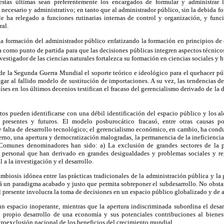
estas últimas sean preferentemente los encargados de formular y administrar la
 necesario y administrativo; en tanto que al administrador público, sin la debida fo
 le ha relegado a funciones rutinarias internas de control y organización, y fun
ral.
 la formación del administrador público enfatizando la formación en principios de
 como punto de partida para que las decisiones públicas integren aspectos técnico
nvestigador de las ciencias naturales fortalezca su formación en ciencias sociales y
de la Segunda Guerra Mundial el soporte teórico e ideológico para el quehacer pú
ugar al fallido modelo de sustitución de importaciones. A su vez, las tendencias d
íses en los últimos decenios testifican el fracaso del gerencialismo derivado de la 
s pueden identificarse con una débil identificación del espacio público y los al
 presentes y futuros. El modelo posburocático fracasó, entre otras causas p
 y falta de desarrollo tecnológico; el gerencialismo económico, en cambio, ha condu
erno, una apertura y democratización malogradas, la permanencia de la ineficiencia y
 Comunes denominadores han sido: a) La exclusión de grandes sectores de la
 personal que han derivado en grandes desigualdades y problemas sociales y reg
 a la investigación y el desarrollo.
mbiosis idónea entre las prácticas tradicionales de la administración pública y la
rá un paradigma acabado y justo que permita sobreponer el subdesarrollo. No obsta
l presente involucra la toma de decisiones en un espacio público globalizado y de a
un espacio inoperante, mientras que la apertura indiscriminada subordina el desar
 propio desarrollo de una economía y sus potenciales contribuciones al bienest
roexclusión nacional de los beneficios del crecimiento mundial.