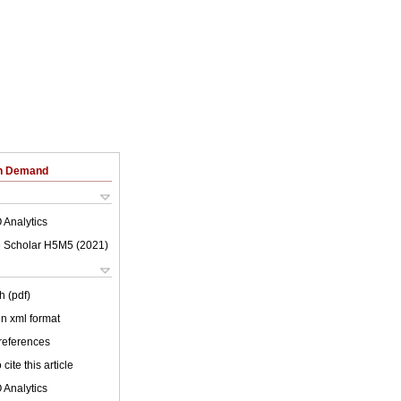
on Demand
 Analytics
 Scholar H5M5 (
2021
)
h (pdf)
 in xml format
 references
cite this article
 Analytics