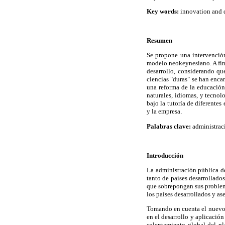
Key words:
innovation and d
Resumen
Se propone una intervención
modelo neokeynesiano. A fin
desarrollo, considerando qu
ciencias "duras" se han enca
una reforma de la educación
naturales, idiomas, y tecno
bajo la tutoría de diferentes
y la empresa
.
Palabras clave:
administraci
Introducción
La administración pública de
tanto de países desarrollado
que sobrepongan sus problema
los países desarrollados y as
Tomando en cuenta el nuevo 
en el desarrollo y aplicació
calentamiento global del pl