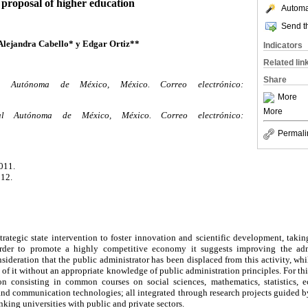
proposal of higher education
Automat
Send th
Alejandra Cabello* y Edgar Ortiz**
Indicators
Related lin
Share
l Autónoma de México, México. Correo electrónico:
More
More
al Autónoma de México, México. Correo electrónico:
Permali
011.
12.
trategic state intervention to foster innovation and scientific development, tak
rder to promote a highly competitive economy it suggests improving the admi
ideration that the public administrator has been displaced from this activity, whil
 of it without an appropriate knowledge of public administration principles. For thi
n consisting in common courses on social sciences, mathematics, statistics, e
nd communication technologies; all integrated through research projects guided by d
inking universities with public and private sectors.