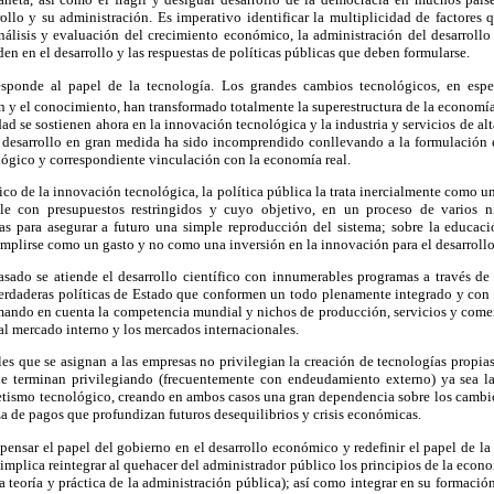
ollo y su administración. Es imperativo identificar la multiplicidad de factores
análisis y evaluación del crecimiento económico, la administración del desarrollo
den en el desarrollo y las respuestas de políticas públicas que deben formularse.
esponde al papel de la tecnología. Los grandes cambios tecnológicos, en espe
n y el conocimiento, han transformado totalmente la superestructura de la economía
dad se sostienen ahora en la innovación tecnológica y la industria y servicios de al
l desarrollo en gran medida ha sido incomprendido conllevando a la formulación
ológico y correspondiente vinculación con la economía real.
ico de la innovación tecnológica, la política pública la trata inercialmente como un
e con presupuestos restringidos y cuyo objetivo, en un proceso de varios ni
s para asegurar a futuro una simple reproducción del sistema; sobre la educac
umplirse como un gasto y no como una inversión en la innovación para el desarrollo
sado se atiende el desarrollo científico con innumerables programas a través de v
erdaderas políticas de Estado que conformen un todo plenamente integrado y con
omando en cuenta la competencia mundial y nichos de producción, servicios y come
al mercado interno y los mercados internacionales.
ales que se asignan a las empresas no privilegian la creación de tecnologías propia
que terminan privilegiando (frecuentemente con endeudamiento externo) ya sea l
etismo tecnológico, creando en ambos casos una gran dependencia sobre los cambio
za de pagos que profundizan futuros desequilibrios y crisis económicas.
pensar el papel del gobierno en el desarrollo económico y redefinir el papel de la
 implica reintegrar al quehacer del administrador público los principios de la econ
la teoría y práctica de la administración pública); así como integrar en su formació