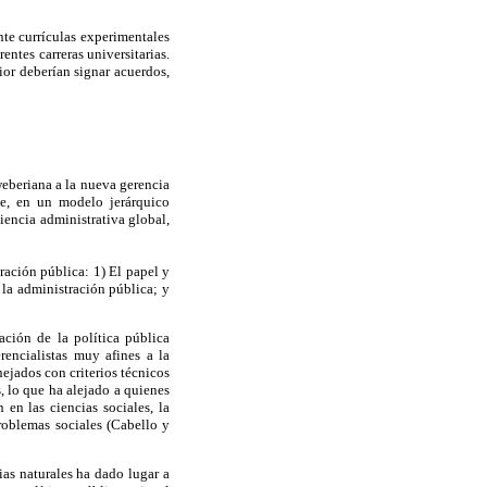
te currículas experimentales
entes carreras universitarias.
ior deberían signar acuerdos,
weberiana a la nueva gerencia
te, en un modelo jerárquico
ciencia administrativa global,
ración pública: 1) El papel y
 la administración pública; y
ción de la política pública
encialistas muy afines a la
ejados con criterios técnicos
s, lo que ha alejado a quienes
en las ciencias sociales, la
problemas sociales (Cabello y
ias naturales ha dado lugar a