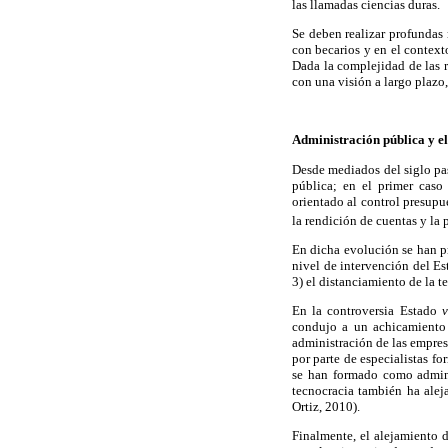
las llamadas ciencias duras.
Se deben realizar profundas
con becarios y en el contexto
Dada la complejidad de las r
con una visión a largo plazo,
Administración pública y el
Desde mediados del siglo pas
pública; en el primer caso
orientado al control presupue
la rendición de cuentas y la 
En dicha evolución se han pr
nivel de intervención del Es
3) el distanciamiento de la t
En la controversia Estado
v
condujo a un achicamiento 
administración de las empres
por parte de especialistas fo
se han formado como adminis
tecnocracia también ha aleja
Ortiz, 2010).
Finalmente, el alejamiento d