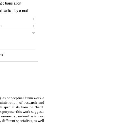
ic translation
is article by e-mail
ks
nk
ing as conceptual framework a
nistration of research and
e specialists from the "hard"
s purpose, this work suggests
conometry, natural sciences,
ifferent specialists, as well