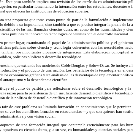
ión. Este paso también implica una revisión de los currícula en administración pú
uperior, en particular fomentando la interacción entre los estudiantes, docentes e i
nal que ofrecen las instituciones de educación superior.
nta una propuesta que toma como punto de partida la formulación e implementac
lo debido a su importancia, sino también a que es preciso integrar la praxis de la 
 científica de las mal llamadas ciencias duras, así como de las humanidades y cienc
líticas públicas de innovación tecnológica coherentes con el desarrollo nacional.
 en primer lugar, examinando el papel de la administración pública y el gobiern
líticas públicas sobre ciencia y tecnología coherentes con las necesidades nacio
 también por importantes procesos de integración. Esta elaboración conceptual s
ública, políticas públicas y desarrollo tecnológico.
nesiano que extiende los modelos de Cobb-Douglas y Solow-Dawn. Se incluye a la
producción y el producto de una nación. Los beneficios de la tecnología en el des
los económicos gráficos y un análisis de las desventajas de implementar política
l autarquismo y la dependencia científica.
ituye el punto de partida para reflexionar sobre el desarrollo tecnológico y la
na razón para la persistencia de un insuficiente desarrollo científico y tecnológic
ón de la política de desarrollo científico y de innovación tecnológica.
mo raíz de este problema su limitada formación en conocimientos que le permitan 
que su vez los científicos formados en estas ciencias —y que son quienes han sustit
dministrativa y con visión social.
propuesta de una formación integral que contemple esencialmente para los huma
 y optativos en ciencias duras, y, a su vez, en humanidades y ciencias sociales para