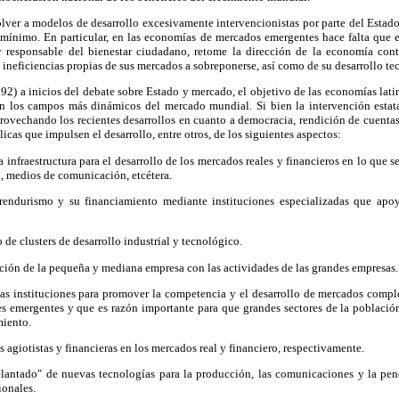
volver a modelos de desarrollo excesivamente intervencionistas por parte del Estado 
mínimo. En particular, en las economías de mercados emergentes hace falta que 
y responsable del bienestar ciudadano, retome la dirección de la economía con
s ineficiencias propias de sus mercados a sobreponerse, así como de su desarrollo te
2) a inicios del debate sobre Estado y mercado, el objetivo de las economías lati
n los campos más dinámicos del mercado mundial. Si bien la intervención estata
provechando los recientes desarrollos en cuanto a democracia, rendición de cuentas
licas que impulsen el desarrollo, entre otros, de los siguientes aspectos:
infraestructura para el desarrollo de los mercados reales y financieros en lo que se
d, medios de comunicación, etcétera.
endurismo y su financiamiento mediante instituciones especializadas que apo
 de clusters de desarrollo industrial y tecnológico.
ción de la pequeña y mediana empresa con las actividades de las grandes empresas.
as instituciones para promover la competencia y el desarrollo de mercados complet
ses emergentes y que es razón importante para que grandes sectores de la població
miento.
s agiotistas y financieras en los mercados real y financiero, respectivamente.
elantado" de nuevas tecnologías para la producción, las comunicaciones y la pe
ionales.