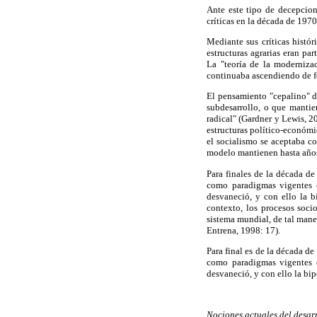
Ante este tipo de decepcion
críticas en la década de 19
Mediante sus críticas histó
estructuras agrarias eran pa
La "teoría de la moderniza
continuaba ascendiendo de fo
El pensamiento "cepalino" de
subdesarrollo, o que manti
radical" (Gardner y Lewis, 2
estructuras político-económi
el socialismo se aceptaba c
modelo mantienen hasta años 
Para finales de la década d
como paradigmas vigentes e
desvaneció, y con ello la 
contexto, los procesos soc
sistema mundial, de tal mane
Entrena, 1998: 17).
Para final es de la década d
como paradigmas vigentes e
desvaneció, y con ello la b
Nociones actuales del desarr