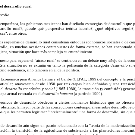
el desarrollo rural
rrollo
ntemporánea, los gobiernos mexicanos han diseñado estrategias de desarrollo que 
rollo rural?, ¿desde qué perspectiva teórica hacerlo?, ¿qué objetivos seguir?,
cas?, entre otros.
s esquemas de desarrollo rural consideran enfoques económicos, sociales o de car
ollo, en muchas ocasiones contrapuestos de forma extrema, se han encontrado s
gicos, situación que hace más complejo su entendimiento.
esto para superar el "atraso rural" se centraron en un debate muy añejo de la eco
Esta situación no es extraña en tanto la polisemia de la categoría
desarrollo rur
culo académico, sino también en el de la política.
Económica para América Latina y el Caribe (CEPAL, 1999), el concepto y la práctic
articular, atravesaron desde 1950 por tres etapas bien definidas y una transic
del
desarrollo económico y social
(1965-1980), la transición (y confusión) genera
apa actual centrada en el
desarrollo humano
(a partir de 1990).
teóricos de desarrollo obedecen a ciertos momentos históricos que no ofrece
obstante, la mayor parte de las concepciones contemporáneas sobre desarrollo ret
s que les permiten legitimar "intelectualmente" una forma de desarrollo, sin que 
a de desarrollo aún sigue un patrón relacionado con la "teoría de la modernizaci
zación, la transición de la agricultura de subsistencia a las plantaciones mercant