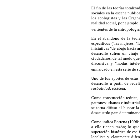
El fin de las teorías totali
sociales en la escena públic
los ecologistas y las Organ
realidad social, por ejemplo,
vertientes de la antropología
En el abandono de la teorí
específicos ("las mujeres, "
iniciativas "de abajo hacia a
desarrollo sufren un viraje
ciudadanos, de tal modo que 
discursiva y "modas intele
enmarcado en esta serie de su
Uno de los aportes de estas 
desarrollo a partir de rede
rurbalidad,
etcétera.
Como construcción teórica,
patrones urbanos e industrial
se torna difuso al buscar la
desacuerdo para determinar qu
Como indica Entrena (1998: 13
a ello tienen razón; lo qu
superación histórica de esa
localista y claramente dife