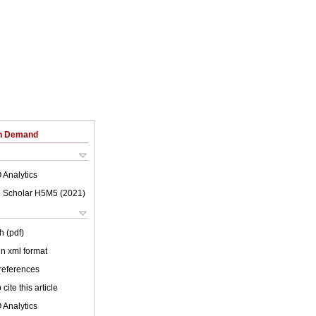
on Demand
 Analytics
 Scholar H5M5 (
2021
)
h (pdf)
 in xml format
 references
cite this article
 Analytics