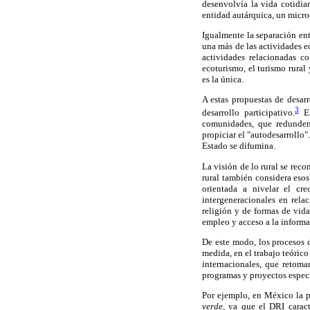
desenvolvía la vida cotidia
entidad autárquica, un micro
Igualmente la separación entr
una más de las actividades e
actividades relacionadas c
ecoturismo, el turismo rural
es la única.
A estas propuestas de desar
3
desarrollo participativo.
En
comunidades, que redunden 
propiciar el "autodesarrollo"
Estado se difumina.
La visión de lo rural se rec
rural también considera eso
orientada a nivelar el cr
intergeneracionales en relac
religión y de formas de vid
empleo y acceso a la informa
De este modo, los procesos 
medida, en el trabajo teóric
internacionales, que retoman
programas y proyectos especí
Por ejemplo, en México la p
verde,
ya que el DRI caract