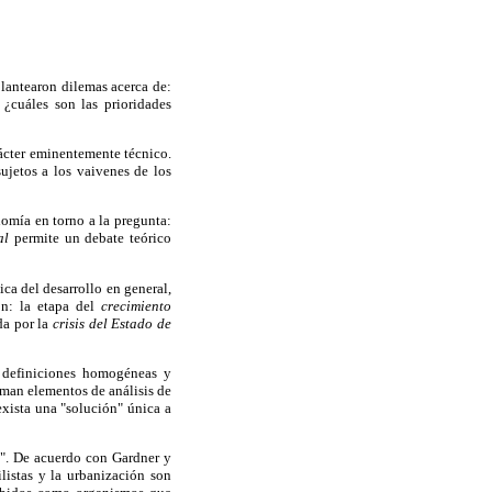
plantearon dilemas acerca de:
 ¿cuáles son las prioridades
ácter eminentemente técnico.
ujetos a los vaivenes de los
nomía en torno a la pregunta:
al
permite un debate teórico
a del desarrollo en general,
ión: la etapa del
crecimiento
da por la
crisis del Estado de
n definiciones homogéneas y
oman elementos de análisis de
exista una "solución" única a
ón". De acuerdo con Gardner y
ilistas y la urbanización son