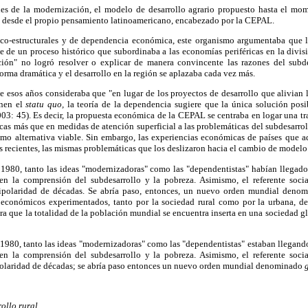
es de la modernización, el modelo de desarrollo agrario propuesto hasta el mo
70 desde el propio pensamiento latinoamericano, encabezado por la CEPAL.
rico-estructurales y de dependencia económica, este organismo argumentaba que la 
rte de un proceso histórico que subordinaba a las economías periféricas en la divisi
ción" no logró resolver o explicar de manera convincente las razones del subde
rma dramática y el desarrollo en la región se aplazaba cada vez más.
 esos años consideraba que "en lugar de los proyectos de desarrollo que alivian l
enen el
statu quo,
la teoría de la dependencia sugiere que la única solución posi
003: 45). Es decir, la propuesta económica de la CEPAL se centraba en logar una t
cas más que en medidas de atención superficial a las problemáticas del subdesarrol
omo alternativa viable. Sin embargo, las experiencias económicas de países que 
recientes, las mismas problemáticas que los deslizaron hacia el cambio de modelo
e 1980, tanto las ideas "modernizadoras" como las "dependentistas" habían llegad
n la comprensión del subdesarrollo y la pobreza. Asimismo, el referente soc
bipolaridad de décadas. Se abría paso, entonces, un nuevo orden mundial denom
ioeconómicos experimentados, tanto por la sociedad rural como por la urbana, 
ra que la totalidad de la población mundial se encuentra inserta en una sociedad g
e 1980, tanto las ideas "modernizadoras" como las "dependentistas" estaban llegan
n la comprensión del subdesarrollo y la pobreza. Asimismo, el referente soc
ipolaridad de décadas; se abría paso entonces un nuevo orden mundial denominado
ollo rural