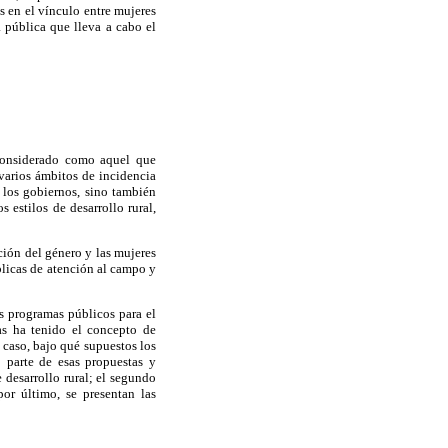
is en el vínculo entre mujeres
ca pública que lleva a cabo el
 considerado como aquel que
varios ámbitos de incidencia
 los gobiernos, sino también
 estilos de desarrollo rural,
ación del género y las mujeres
úblicas de atención al campo y
os programas públicos para el
das ha tenido el concepto de
r caso, bajo qué supuestos los
o parte de esas propuestas y
e desarrollo rural; el segundo
por último, se presentan las