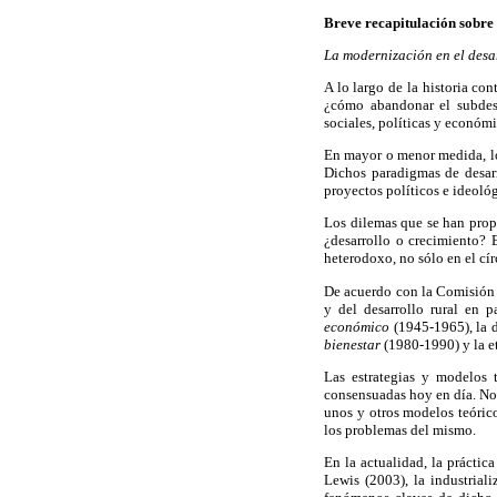
Breve recapitulación sobre 
La modernización en el desa
A lo largo de la historia co
¿cómo abandonar el subdesar
sociales, políticas y económi
En mayor o menor medida, lo
Dichos paradigmas de desarr
proyectos políticos e ideoló
Los dilemas que se han propu
¿desarrollo o crecimiento? 
heterodoxo, no sólo en el cír
De acuerdo con la Comisión 
y del desarrollo rural en p
económico
(1945-1965), la 
bienestar
(1980-1990) y la et
Las estrategias y modelos 
consensuadas hoy en día. No 
unos y otros modelos teórico
los problemas del mismo.
En la actualidad, la práctic
Lewis (2003), la industriali