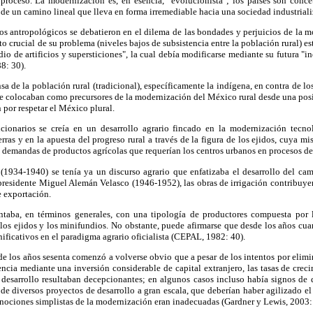
proceso. La modernización es, en esencia, "evolucionista"; los países son con
as de un camino lineal que lleva en forma irremediable hacia una sociedad industrial
os antropológicos se debatieron en el dilema de las bondades y perjuicios de la m
o crucial de su problema (niveles bajos de subsistencia entre la población rural) est
io de artificios y supersticiones", la cual debía modificarse mediante su futura "i
8: 30).
nsa de la población rural (tradicional), específicamente la indígena, en contra de 
e colocaban como precursores de la modernización del México rural desde una posi
por respetar el México plural.
cionarios se creía en un desarrollo agrario fincado en la modernización tecnol
erras y en la apuesta del progreso rural a través de la figura de los ejidos, cuya m
las demandas de productos agrícolas que requerían los centros urbanos en procesos de
 (1934-1940) se tenía ya un discurso agrario que enfatizaba el desarrollo del cam
presidente Miguel Alemán Velasco (1946-1952), las obras de irrigación contribuye
e exportación.
taba, en términos generales, con una tipología de productores compuesta por l
os ejidos y los minifundios. No obstante, puede afirmarse que desde los años cua
nificativos en el paradigma agrario oficialista (CEPAL, 1982: 40).
de los años sesenta comenzó a volverse obvio que a pesar de los intentos por elimi
uencia mediante una inversión considerable de capital extranjero, las tasas de cre
e desarrollo resultaban decepcionantes; en algunos casos incluso había signos de 
 de diversos proyectos de desarrollo a gran escala, que deberían haber agilizado e
 nociones simplistas de la modernización eran inadecuadas (Gardner y Lewis, 2003: