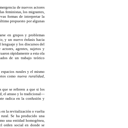
 emergencia de nuevos actores
as feministas, los migrantes,
vas formas de interpretar la
último propuesto por algunas
rarse en grupos y problemas
llo, y un nuevo énfasis hacia
l lenguaje y los discursos del
 actores, agentes, sujetos y
cuaron rápidamente a esta ola
vados de un trabajo teórico
s espacios rurales y el mismo
ceptos como
nueva ruralidad,
 que se refieren a que si los
d, el atraso y lo tradicional—
ate radica en la confusión y
 en la revitalización o vuelta
 rural. Se ha producido una
 como una entidad homogénea,
 el orden social en donde se