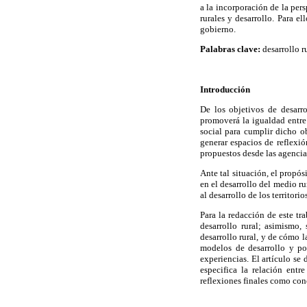
a la incorporación de la pers
rurales y desarrollo. Para el
gobierno.
Palabras clave:
desarrollo ru
Introducción
De los objetivos de desarr
promoverá la igualdad entre
social para cumplir dicho o
generar espacios de reflexió
propuestos desde las agencia
Ante tal situación, el propós
en el desarrollo del medio ru
al desarrollo de los territori
Para la redacción de este tr
desarrollo rural; asimismo,
desarrollo rural, y de cómo l
modelos de desarrollo y pol
experiencias. El artículo se 
especifica la relación entr
reflexiones finales como con