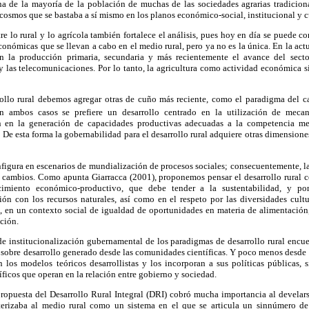
na de la mayoría de la población de muchas de las sociedades agrarias tradiciona
cosmos que se bastaba a sí mismo en los planos económico-social, institucional y cu
e lo rural y lo agrícola también fortalece el análisis, pues hoy en día se puede co
conómicas que se llevan a cabo en el medio rural, pero ya no es la única. En la act
on la producción primaria, secundaria y más recientemente el avance del sector
 y las telecomunicaciones. Por lo tanto, la agricultura como actividad económica
rollo rural debemos agregar otras de cuño más reciente, como el paradigma del ca
 ambos casos se prefiere un desarrollo centrado en la utilización de mecani
en la generación de capacidades productivas adecuadas a la competencia merc
. De esta forma la gobernabilidad para el desarrollo rural adquiere otras dimensione
onfigura en escenarios de mundialización de procesos sociales; consecuentemente, l
s cambios. Como apunta Giarracca (2001), proponemos pensar el desarrollo rural 
ecimiento económico-productivo, que debe tender a la sustentabilidad, y po
ión con los recursos naturales, así como en el respeto por las diversidades cultu
a, en un contexto social de igualdad de oportunidades en materia de alimentación,
ción.
de institucionalización gubernamental de los paradigmas de desarrollo rural encue
o sobre desarrollo generado desde las comunidades científicas. Y poco menos desde 
 los modelos teóricos desarrollistas y los incorporan a sus políticas públicas, s
ficos que operan en la relación entre gobierno y sociedad.
ropuesta del Desarrollo Rural Integral (DRI) cobró mucha importancia al develarse
erizaba al medio rural como un sistema en el que se articula un sinnúmero d