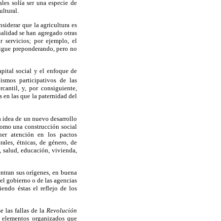
les solía ser una especie de
ltural.
nsiderar que la agricultura es
ualidad se han agregado otras
 servicios; por ejemplo, el
 sigue preponderando, pero no
pital social y el enfoque de
smos participativos de las
antil, y, por consiguiente,
s en las que la paternidad del
a idea de un nuevo desarrollo
como una construcción social
ner atención en los pactos
rales, étnicas, de género, de
 salud, educación, vivienda,
ntran sus orígenes, en buena
el gobierno o de las agencias
iendo éstas el reflejo de los
 las fallas de la
Revolución
e elementos organizados que