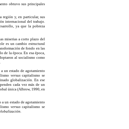
mento obtuvo sus principales
región y, en particular, sus
ón internacional del trabajo.
sarrollo, ya que la pobreza
as miserias a corto plazo del
ble es un cambio estructural
ransformación de fondo en las
lo de la época. En esa época,
adoptaron al socialismo como
.
o a un estado de agotamiento
ialismo
versus
capitalismo se
inado globalización. En ese
dependen cada vez más de un
lobal única (Albrow, 1990, en
do a un estado de agotamiento
ialismo
versus
capitalismo se
globalización.