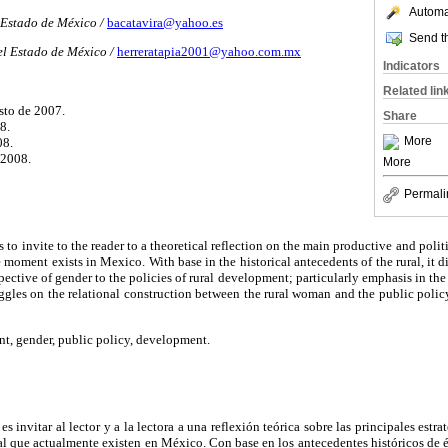
Automat
Estado de México /
bacatavira@yahoo.es
Send th
l Estado de México /
herreratapia2001@yahoo.com.mx
Indicators
Related lin
sto de 2007.
Share
8.
More
08.
 2008.
More
Permali
is to invite to the reader to a theoretical reflection on the main productive and polit
e moment exists in Mexico. With base in the historical antecedents of the rural, it
spective of gender to the policies of rural development; particularly emphasis in th
ggles on the relational construction between the rural woman and the public polic
t, gender, public policy, development.
es invitar al lector y a la lectora a una reflexión teórica sobre las principales estr
al que actualmente existen en México. Con base en los antecedentes históricos de é