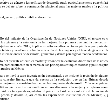
pectiva de género a las políticas de desarrollo rural; particularmente se pone énfas
lo se debate sobre la construcción relacional entre las mujeres rurales y la políti
ral, género, política pública, desarrollo.
ollo del milenio de la Organización de Naciones Unidas (ONU), el tercero es
 los géneros y la autonomía de las mujeres. Esta promesa que tendría que cubrir 
bjetivo en el año 2015, implica no sólo canalizar acciones públicas por parte de
n teórica y académica sobre la ubicación de las mujeres y el tema de género en los
s internacionales de desarrollo, gobiernos y demás paradigmas teórico-académicos.
ito del presente artículo es mostrar y reconocer la evolución diacrónica de la ubic
ral, particularmente en el marco de los principales enfoques teóricos y políticas p
os rurales en México.
abajo se llevó a cabo investigación documental, que incluyó la revisión de algun
 se consultó literatura que da cuenta de la evolución que en las últimas déca
as mujeres son consideradas o no en las propuestas de desarrollo. Y de ser el prime
íticas públicas institucionalizan en sus discursos a la mujer y al género com
divide en tres grandes apartados: el primero referido a la evolución de la noción d
e género y desarrollo, así como las experiencias institucionales en México; y, 
clusión.