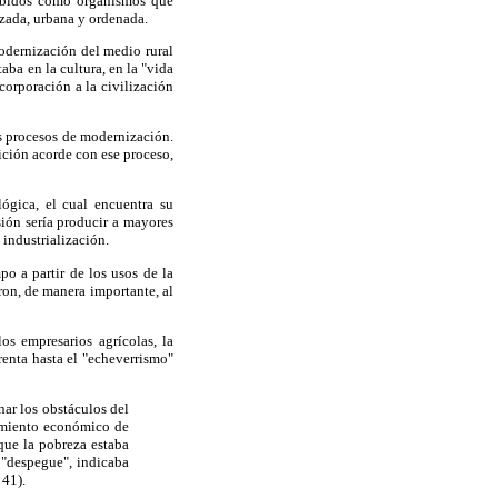
cebidos como organismos que
izada, urbana y ordenada.
odernización del medio rural
aba en la cultura, en la "vida
ncorporación a la civilización
los procesos de modernización.
ción acorde con ese proceso,
ógica, el cual encuentra su
isión sería producir a mayores
 industrialización.
po a partir de los usos de la
ron, de manera importante, al
os empresarios agrícolas, la
renta hasta el "echeverrismo"
nar los obstáculos del
cimiento económico de
que la pobreza estaba
l "despegue", indicaba
 41).