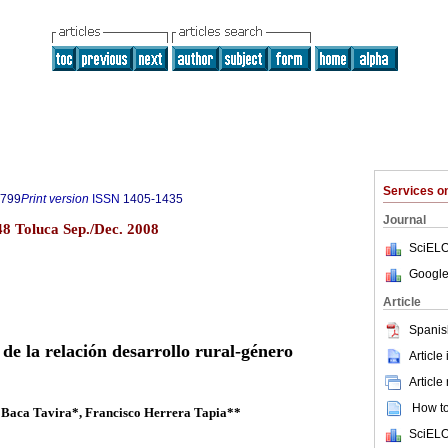
Services 
5799
Print version
ISSN
1405-1435
Journal
48 Toluca Sep./Dec. 2008
SciELO
Google
Article
Spanis
de la relación desarrollo rural-género
Article
Article
How to 
Baca Tavira*, Francisco Herrera Tapia**
SciELO