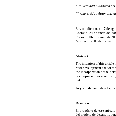
*Universidad Autónoma del 
**
Universidad Autónoma de
Envío a dictamen: 17 de ago
Reenvío: 24 de enero de 200
Reenvío: 06 de marzo de 20
Aprobación: 08 de marzo de
Abstract
The intention of this article 
rural development that at th
the incorporation of the per
development. For it one stru
out.
Key words:
rural developmen
Resumen
El propósito de este artículo 
del modelo de desarrollo rur