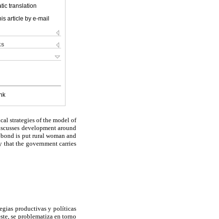
ic translation
is article by e-mail
ks
nk
ical strategies of the model of
 discusses development around
e bond is put rural woman and
y that the government carries
ategias productivas y políticas
ste, se problematiza en torno