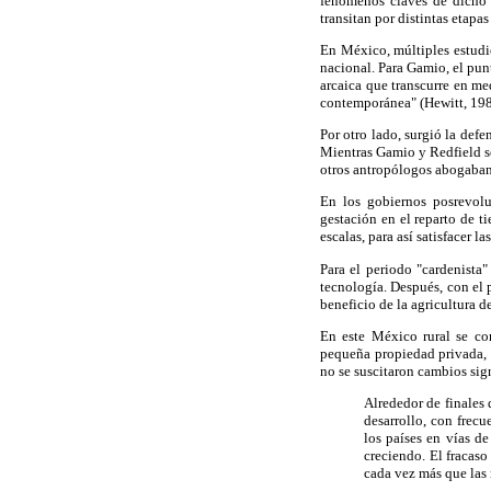
fenómenos claves de dicho 
transitan por distintas etap
En México, múltiples estudi
nacional. Para Gamio, el punt
arcaica que transcurre en med
contemporánea" (Hewitt, 198
Por otro lado, surgió la defe
Mientras Gamio y Redfield s
otros antropólogos abogaban 
En los gobiernos posrevolu
gestación en el reparto de ti
escalas, para así satisfacer 
Para el periodo "cardenista"
tecnología. Después, con el 
beneficio de la agricultura d
En este México rural se con
pequeña propiedad privada, l
no se suscitaron cambios sig
Alrededor de finales 
desarrollo, con frec
los países en vías d
creciendo. El fracaso
cada vez más que las