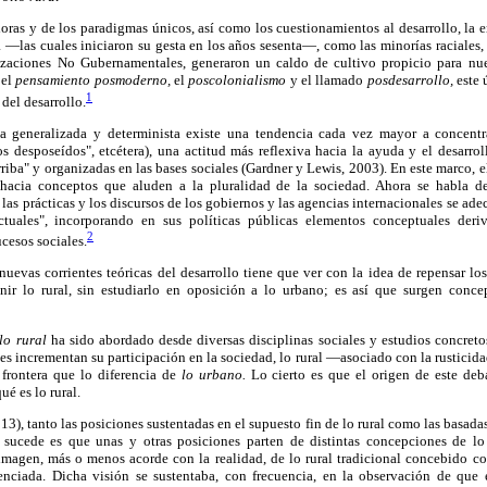
zadoras y de los paradigmas únicos, así como los cuestionamientos al desarrollo, la
a —las cuales iniciaron su gesta en los años sesenta—, como las minorías raciales, l
izaciones No Gubernamentales, generaron un caldo de cultivo propicio para nue
 el
pensamiento posmoderno,
el
poscolonialismo
y el llamado
posdesarrollo,
este 
1
 del desarrollo.
a generalizada y determinista existe una tendencia cada vez mayor a concent
los desposeídos", etcétera), una actitud más reflexiva hacia la ayuda y el desarro
rriba" y organizadas en las bases sociales (Gardner y Lewis, 2003). En este marco, e
 hacia conceptos que aluden a la pluralidad de la sociedad. Ahora se habla de
las prácticas y los discursos de los gobiernos y las agencias internacionales se ade
ctuales", incorporando en sus políticas públicas elementos conceptuales deri
2
cesos sociales.
nuevas corrientes teóricas del desarrollo tiene que ver con la idea de repensar lo
finir lo rural, sin estudiarlo en oposición a lo urbano; es así que surgen con
lo rural
ha sido abordado desde diversas disciplinas sociales y estudios concretos
es incrementan su participación en la sociedad, lo rural —asociado con la rusticida
 frontera que lo diferencia de
lo urbano.
Lo cierto es que el origen de este deb
é es lo rural.
), tanto las posiciones sustentadas en el supuesto fin de lo rural como las basadas
e sucede es que unas y otras posiciones parten de distintas concepciones de lo
 imagen, más o menos acorde con la realidad, de lo rural tradicional concebido
renciada. Dicha visión se sustentaba, con frecuencia, en la observación de que