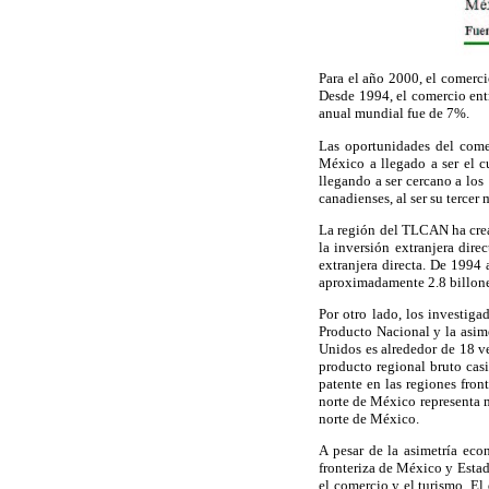
Para el año 2000, el comerci
Desde 1994, el comercio ent
anual mundial fue de 7%.
Las oportunidades del com
México a llegado a ser el c
llegando a ser cercano a los
canadienses, al ser su tercer
La región del TLCAN ha crea
la inversión extranjera dire
extranjera directa. De 1994
aproximadamente 2.8 billone
Por otro lado, los investiga
Producto Nacional y la asime
Unidos es alrededor de 18 v
producto regional bruto cas
patente en las regiones fron
norte de México representa m
norte de México.
A pesar de la asimetría econ
fronteriza de México y Estad
el comercio y el turismo. El