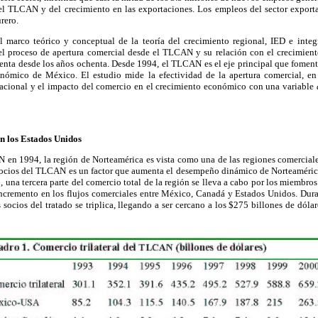
del TLCAN y del crecimiento en las exportaciones. Los empleos del sector expor
rero.
el marco teórico y conceptual de la teoría del crecimiento regional, IED e in
el proceso de apertura comercial desde el TLCAN y su relación con el crecimie
menta desde los años ochenta. Desde 1994, el TLCAN es el eje principal que foment
onómico de México. El estudio mide la efectividad de la apertura comercial, en
acional y el impacto del comercio en el crecimiento económico con una variable
n los Estados Unidos
 en 1994, la región de Norteamérica es vista como una de las regiones comercial
 socios del TLCAN es un factor que aumenta el desempeño dinámico de Norteaméric
 una tercera parte del comercio total de la región se lleva a cabo por los miembr
cremento en los flujos comerciales entre México, Canadá y Estados Unidos. Durant
ocios del tratado se triplica, llegando a ser cercano a los $275 billones de dóla