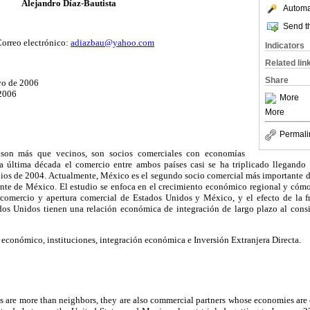
Alejandro Díaz-Bautista
Automat
Send th
Correo electrónico:
adiazbau@yahoo.com
Indicators
Related lin
Share
yo de 2006
 2006
More
More
Permali
son más que vecinos, son socios comerciales con economías
a última década el comercio entre ambos países casi se ha triplicado llegando 
pios de 2004. Actualmente, México es el segundo socio comercial más importante d
nte de México. El estudio se enfoca en el crecimiento económico regional y cómo 
l comercio y apertura comercial de Estados Unidos y México, y el efecto de la fr
s Unidos tienen una relación económica de integración de largo plazo al consi
económico, instituciones, integración económica e Inversión Extranjera Directa.
s are more than neighbors, they are also commercial partners whose economies are 