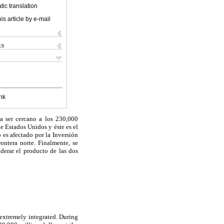
ic translation
is article by e-mail
ks
nk
a ser cercano a los 230,000
e Estados Unidos y éste es el
es afectado por la Inversión
ontera norte. Finalmente, se
derar el producto de las dos
extremely integrated. During