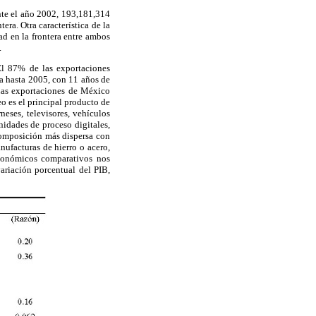
nte el año 2002, 193,181,314
era. Otra característica de la
ad en la frontera entre ambos
.
El 87% de las exportaciones
a hasta 2005, con 11 años de
Las exportaciones de México
o es el principal producto de
eses, televisores, vehículos
nidades de proceso digitales,
composición más dispersa con
nufacturas de hierro o acero,
 económicos comparativos nos
riación porcentual del PIB,