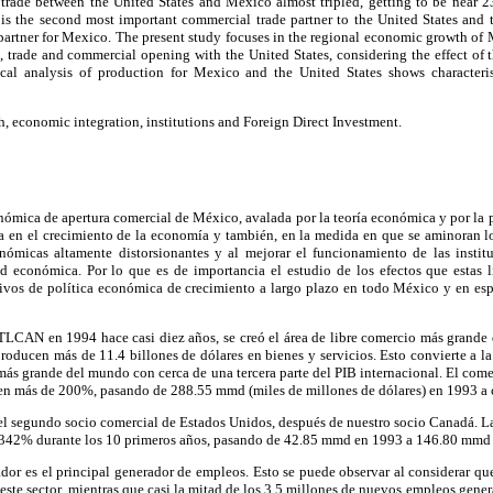
 trade between the United States and Mexico almost tripled, getting to be near 23
s the second most important commercial trade partner to the United States and t
artner for Mexico. The present study focuses in the regional economic growth of 
, trade and commercial opening with the United States, considering the effect of 
ical analysis of production for Mexico and the United States shows characteri
 economic integration, institutions and Foreign Direct Investment.
onómica de apertura comercial de México, avalada por la teoría económica y por la p
a en el crecimiento de la economía y también, en la medida en que se aminoran 
nómicas altamente distorsionantes y al mejorar el funcionamiento de las institu
d económica. Por lo que es de importancia el estudio de los efectos que estas 
ivos de política económica de crecimiento a largo plazo en todo México y en espe
 TLCAN en 1994 hace casi diez años, se creó el área de libre comercio más grande
roducen más de 11.4 billones de dólares en bienes y servicios. Esto convierte a l
más grande del mundo con cerca de una tercera parte del PIB internacional. El comer
n más de 200%, pasando de 288.55 mmd (miles de millones de dólares) en 1993 a
 el segundo socio comercial de Estados Unidos, después de nuestro socio Canadá. L
342% durante los 10 primeros años, pasando de 42.85 mmd en 1993 a 146.80 mmd
dor es el principal generador de empleos. Esto se puede observar al considerar q
ste sector, mientras que casi la mitad de los 3.5 millones de nuevos empleos gen