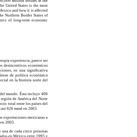
0,000 million dollars at the
he United States is the most
Mexico and how it is affected
the Northern Border States of
stics of long-term economic
ropia experiencia, parece ser
los desincentivos económicos
ciones, en una significativa
líneas de política económica
cial en la frontera norte del
 del mundo. Ésta incluye 406
a región de América del Norte
cio total entre los países del
 casi 626 mmd en 2003.
as exportaciones mexicanas a
 en 2003.
ue una de cada cinco personas
erados en México entre 1995 y