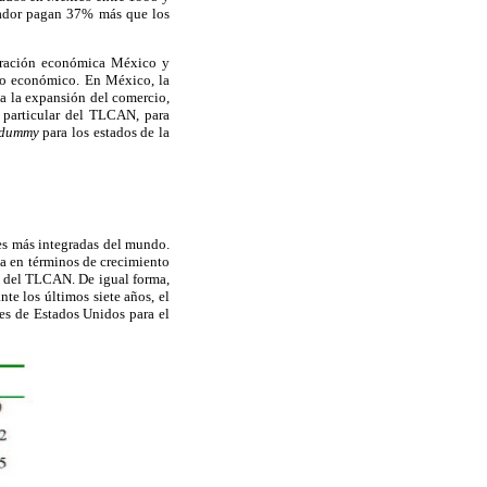
tador pagan 37% más que los
tegración económica México y
nto económico. En México, la
a la expansión del comercio,
 particular del TLCAN, para
dummy
para los estados de la
es más integradas del mundo.
a en términos de crecimiento
os del TLCAN. De igual forma,
e los últimos siete años, el
res de Estados Unidos para el