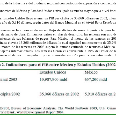
nto de la industria y del producto regional con periodos de expansión y contracci
económica de México y Estados Unidos a nivel país es mucho mayor que a nivel front
ta, Estados Unidos llegó a tener un PIB per cápita de 35,060 dólares en 2002, mie
mo año de 5,910 dólares, según datos del Banco Mundial en el
World Bank Developm
 remesas se han convertido en un flujo de divisas de suma importancia para la
 de mano de obra. En muchos países en vías de desarrollo, las remesas son uno de
orrientes de sus balanzas de pagos. Para México, el monto de las remesas en 2
ifra se elevó a 13,266 millones de dólares, lo cual significó un incremento de 35.
 monto de las remesas en 2003 superó la entrada estimada de recursos a México 
viajeros internacionales. Las remesas fueron el equivalente a 79% del valor de l
comercial del sector maquilador y a aproximadamente 2.2 puntos porcentuales del 