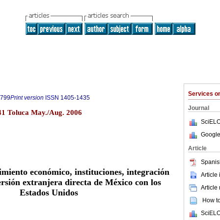
Services 
5799
Print version
ISSN
1405-1435
Journal
41 Toluca May./Aug. 2006
SciELO
Google
Article
Spanis
miento económico, instituciones, integración
Article
rsión extranjera directa de México con los
Article
Estados Unidos
How to 
SciELO