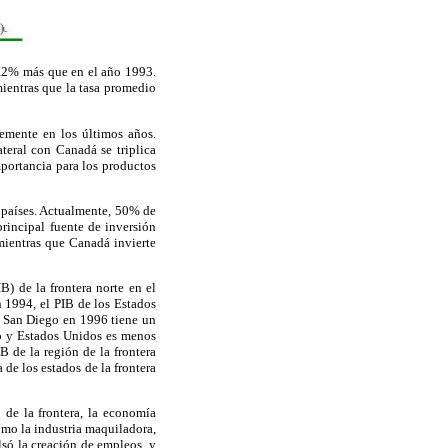
28.2% más que en el año 1993.
ientras que la tasa promedio
mente en los últimos años.
teral con Canadá se triplica
mportancia para los productos
 países. Actualmente, 50% de
principal fuente de inversión
mientras que Canadá invierte
B) de la frontera norte en el
n 1994, el PIB de los Estados
e San Diego en 1996 tiene un
co y Estados Unidos es menos
B de la región de la frontera
de los estados de la frontera
o de la frontera, la economía
omo la industria maquiladora,
lsó la creación de empleos, y