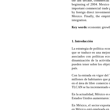
the last decade, commercial
beginning of 2004. Mexico i
important commercial trade p
by foreign direct investment
Mexico. Finally, the empir
integration.
Key words:
economic growth,
1. Introducción
La estrategia de política ec
que se traduce en una mejor
asociados con políticas eco
dinamización de la activida
pueden tener sobre los objet
país.
Con la entrada en vigor del
millones de habitantes que p
en el área de libre comercio 
TLCAN se ha incrementado e
En la actualidad, México es
Estados Unidos aumentaron 
En México, el sector exporta
en México está empleada en e