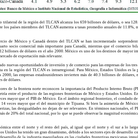
o trilateral de la región del TLCAN alcanza los 659 billones de dólares, o sea 1
re los países miembros del TLCAN aumenta a tasas promedio anuales de 11.8%, m
ercio de México y Canadá dentro del TLCAN se han incrementado sorprendente
uarto socio comercial más importante para Canadá, mientras que el comercio bila
 12 billones de dólares en el año 2000. México es uno de los destinos de mayor i
 mercado de exportación más relevante.
do nuevas oportunidades de inversión y de comercio para las empresas de los tres
cta en la región del TLCAN es intrarregional. Para México, Estados Unidos es la 
 a 2000, las empresas estadounidenses invierten más de 40.3 billones de dólares, 
s de dólares.
dores de la frontera norte reconocen la importancia del Producto Interno Bruto (PI
tría entre el producto de las regiones fronterizas de México y Estados Unidos. E
eces mayor que el PIB de México. En el ámbito regional fronterizo, el condado d
i 14 veces mayor que el del municipio de Tijuana. Si bien la asimetría de Méxi
terizas, las desigualdades no dejan de ser relevantes. En términos nacionales, el PI
ás de 20% del total nacional, por lo que se puede observar la magnitud económica 
ómica entre el norte y el resto del país, al igual que el norte y el sur a lo larg
os Unidos ha tenido un gran dinamismo, debido a los sectores ejes de desarrollo c
 desarrollo de la industria maquiladora en las ciudades fronterizas mexicanas impu