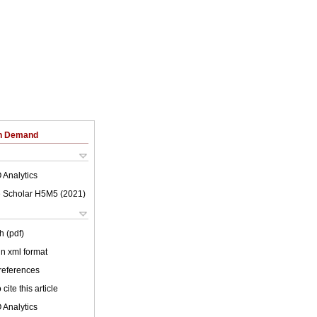
on Demand
 Analytics
 Scholar H5M5 (
2021
)
h (pdf)
 in xml format
 references
cite this article
 Analytics