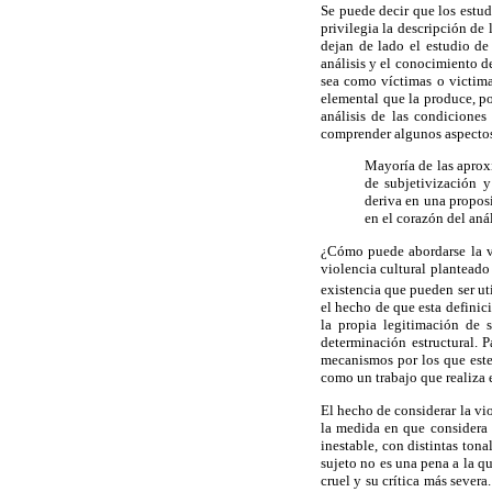
Se puede decir que los estud
privilegia la descripción de
dejan de lado el estudio de
análisis y el conocimiento de
sea como víctimas o victima
elemental que la produce, po
análisis de las condiciones
comprender algunos aspectos d
Mayoría de las aproxi
de subjetivización y
deriva en una proposi
en el corazón del aná
¿Cómo puede abordarse la vi
violencia cultural planteado
existencia que pueden ser uti
el hecho de que esta definic
la propia legitimación de s
determinación estructural. P
mecanismos por los que este 
como un trabajo que realiza 
El hecho de considerar la vio
la medida en que considera 
inestable, con distintas ton
sujeto no es una pena a la q
cruel y su crítica más severa