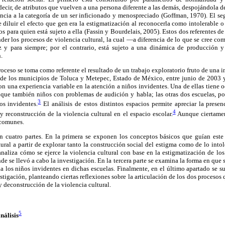
 decir, de atributos que vuelven a una persona diferente a las demás, despojándola d
ncia a la categoría de un ser inficionado y menospreciado (Goffman, 1970). El se
 diluir el efecto que gen era la estigmatización al reconocerla como intolerable 
s para quien está sujeto a ella (Fassin y Bourdelais, 2005). Estos dos referentes de
der los procesos de violencia cultural, la cual —a diferencia de lo que se cree 
z y para siempre; por el contrario, está sujeto a una dinámica de producción 
.
roceso se toma como referente el resultado de un trabajo exploratorio fruto de una i
s de los municipios de Toluca y Metepec, Estado de México, entre junio de 2003 y
n una experiencia variable en la atención a niños invidentes. Una de ellas tiene 
unque también niños con problemas de audición y habla; las otras dos escuelas, po
3
s invidentes.
El análisis de estos distintos espacios permite apreciar la presen
4
y reconstrucción de la violencia cultural en el espacio escolar.
Aunque ciertament
s comunes.
 cuatro partes. En la primera se exponen los conceptos básicos que guían este t
ural a partir de explorar tanto la construcción social del estigma como de lo intol
analiza cómo se ejerce la violencia cultural con base en la estigmatización de los
nde se llevó a cabo la investigación. En la tercera parte se examina la forma en que
a los niños invidentes en dichas escuelas. Finalmente, en el último apartado se 
stigación, planteando ciertas reflexiones sobre la articulación de los dos proceso
y deconstrucción de la violencia cultural.
5
nálisis