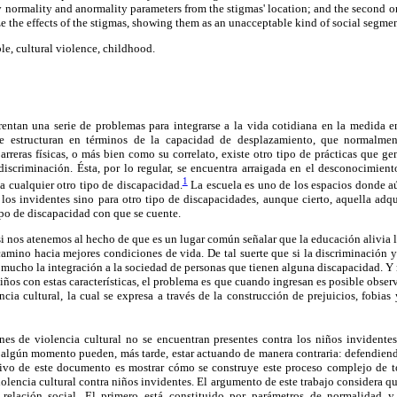
y normality and anormality parameters from the stigmas' location; and the second o
e the effects of the stigmas, showing them as an unacceptable kind of social segmen
le, cultural violence, childhood.
rentan una serie de problemas para integrarse a la vida cotidiana en la medida e
e estructuran en términos de la capacidad de desplazamiento, que normalment
barreras físicas, o más bien como su correlato, existe otro tipo de prácticas que ge
 discriminación. Ésta, por lo regular, se encuentra arraigada en el desconocimie
1
a cualquier otro tipo de discapacidad.
La escuela es uno de los espacios donde aún
 los invidentes sino para otro tipo de discapacidades, aunque cierto, aquella adq
po de discapacidad con que se cuente.
si nos atenemos al hecho de que es un lugar común señalar que la educación alivia l
camino hacia mejores condiciones de vida. De tal suerte que si la discriminación y
ta mucho la integración a la sociedad de personas que tienen alguna discapacidad. Y 
niños con estas características, el problema es que cuando ingresan es posible observa
encia cultural, la cual se expresa a través de la construcción de prejuicios, fobias
nes de violencia cultural no se encuentran presentes contra los niños invident
 algún momento pueden, más tarde, estar actuando de manera contraria: defendiend
tivo de este documento es mostrar cómo se construye este proceso complejo de t
iolencia cultural contra niños invidentes. El argumento de este trabajo considera q
y relación social. El primero está constituido por parámetros de normalidad y