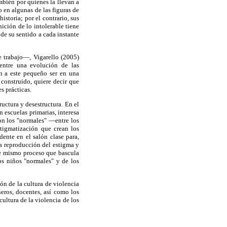
mbién por quienes la llevan a
o en algunas de las figuras de
istoria; por el contrario, sus
nición de lo intolerable tiene
de su sentido a cada instante
e trabajo—, Vigarello (2005)
 entre una evolución de las
n a este pequeño ser en una
 construido, quiere decir que
s prácticas.
ructura y desestructura. En el
n escuelas primarias, interesa
con los "normales" —entre los
stigmatización que crean los
ente en el salón clase para,
la reproducción del estigma y
ste mismo proceso que bascula
os niños "normales" y de los
ión de la cultura de violencia
ñeros, docentes, así como los
cultura de la violencia de los