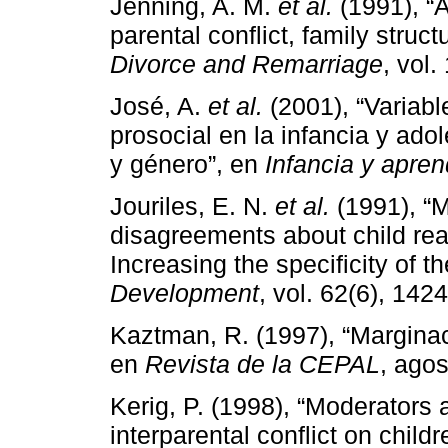
Jenning, A. M.
et al.
(1991), “A
parental conflict, family struc
Divorce and Remarriage
, vol.
José, A.
et al.
(2001), “Variabl
prosocial en la infancia y ad
y género”, en
Infancia y apren
Jouriles, E. N.
et al.
(1991), “M
disagreements about child rea
Increasing the specificity of 
Development
, vol. 62(6), 142
Kaztman, R. (1997), “Marginac
en
Revista de la CEPAL
, agos
Kerig, P. (1998), “Moderators 
interparental conflict on child