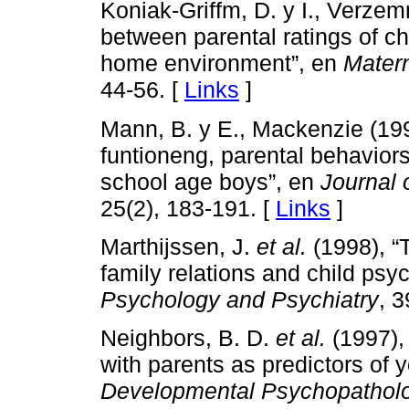
Koniak-Griffm, D. y I., Verzem
between parental ratings of ch
home environment”, en
Matern
44-56. [
Links
]
Mann, B. y E., Mackenzie (19
funtioneng, parental behaviors
school age boys”, en
Journal 
25(2), 183-191. [
Links
]
Marthijssen, J.
et al.
(1998), “
family relations and child ps
Psychology and Psychiatry
, 3
Neighbors, B. D.
et al.
(1997), 
with parents as predictors of 
Developmental Psychopathol