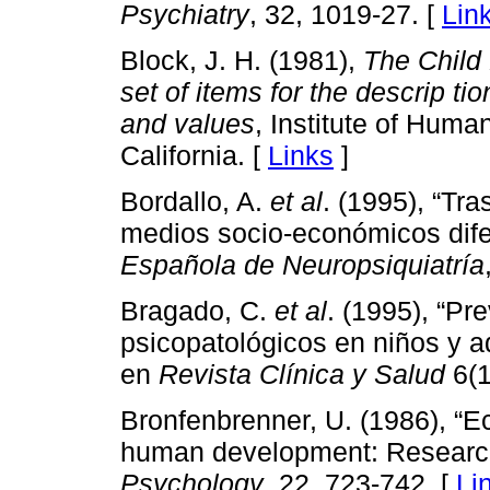
Psychiatry
, 32, 1019-27. [
Lin
Block, J. H. (1981),
The Child
set of items for the descrip tio
and values
, Institute of Huma
California. [
Links
]
Bordallo, A.
et al
. (1995), “Tr
medios socio-económicos dife
Española de Neuropsiquiatría
Bragado, C.
et al
. (1995), “Pr
psicopatológicos en niños y a
en
Revista Clínica y Salud
6(1
Bronfenbrenner, U. (1986), “Ec
human development: Research
Psychology
, 22, 723-742. [
Li