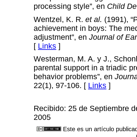
processing style”, en
Child D
Wentzel, K. R.
et al.
(1991), “
achievement in boys: The medi
adjustment”, en
Journal of Ea
[
Links
]
Westerman, M. A. y J., Schonh1
parental support in a triadic p
behavior problems”, en
Journa
22(1), 97-106. [
Links
]
Recibido: 25 de Septiembre d
2005
Este es un artículo publica