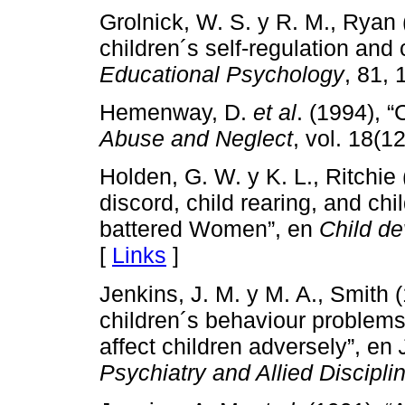
Grolnick, W. S. y R. M., Ryan 
children´s self-regulation an
Educational Psychology
, 81, 
Hemenway, D.
et al
. (1994), “
Abuse and Neglect
, vol. 18(1
Holden, G. W. y K. L., Ritchie
discord, child rearing, and c
battered Women”, en
Child d
[
Links
]
Jenkins, J. M. y M. A., Smith 
children´s behaviour problems
affect children adversely”, en
Psychiatry and Allied Discipli