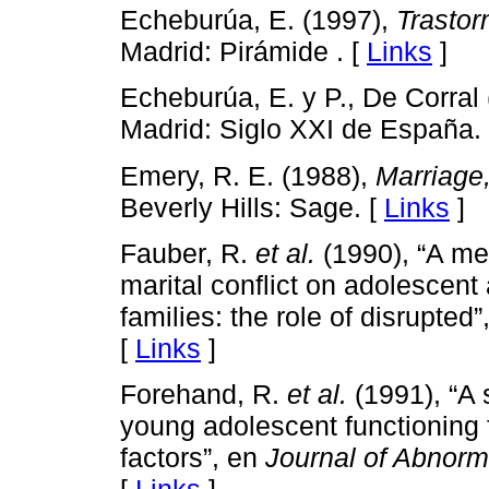
Echeburúa, E. (1997),
Trastor
Madrid: Pirámide . [
Links
]
Echeburúa, E. y P., De Corral
Madrid: Siglo XXI de España.
Emery, R. E. (1988),
Marriage,
Beverly Hills: Sage. [
Links
]
Fauber, R.
et al.
(1990), “A med
marital conflict on adolescent
families: the role of disrupted
[
Links
]
Forehand, R.
et al.
(1991), “A 
young adolescent functioning f
factors”, en
Journal of Abnorm