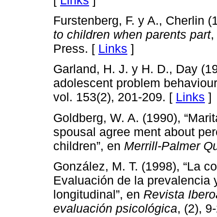
[
Links
]
Furstenberg, F. y A., Cherlin 
to children when parents part
,
Press. [
Links
]
Garland, H. J. y H. D., Day (1
adolescent problem behaviour
vol. 153(2), 201-209. [
Links
]
Goldberg, W. A. (1990), “Marita
spousal agree ment about per
children”, en
Merrill-Palmer Qu
González, M. T. (1998), “La co
Evaluación de la prevalencia 
longitudinal”, en
Revista Iber
evaluación psicológica
, (2), 9