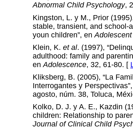
Abnormal Child Psychology
, 
Kingston, L. y M., Prior (1995
stable, transient, and school
youn children”, en
Adolescent
Klein, K.
et al
. (1997), “Delinq
adulthood: family and parenti
en
Adolescence
, 32, 61-80. [
Kliksberg, B. (2005), “La Fami
Interrogantes y Perspectivas”
agosto, núm. 38, Toluca, Méx
Kolko, D. J. y A. E., Kazdin (1
children: Relationship to paren
Journal of Clinical Child Psyc