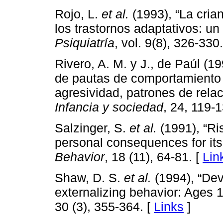
Rojo, L.
et al.
(1993), “La cria
los trastornos adaptativos: un
Psiquiatría
, vol. 9(8), 326-330
Rivero, A. M. y J., de Paúl (1
de pautas de comportamiento s
agresividad, patrones de rela
Infancia y sociedad
, 24, 119-1
Salzinger, S.
et al.
(1991), “Ri
personal consequences for its
Behavior
, 18 (11), 64-81. [
Lin
Shaw, D. S.
et al.
(1994), “Dev
externalizing behavior: Ages 1
30 (3), 355-364. [
Links
]