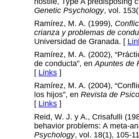
hostile, Type A predisposing c
Genetic Psychology
, vol. 153
Ramírez, M. A. (1999),
Confli
crianza y problemas de condu
Universidad de Granada. [
Lin
Ramírez, M. A. (2002), “Práct
de conducta”, en
Apuntes de 
[
Links
]
Ramírez, M. A. (2004), “Confl
los hijos”, en
Revista de Psico
[
Links
]
Reid, W. J. y A., Crisafulli (19
behavior problems: A meta-ana
Psychology
, vol. 18(1), 105-1