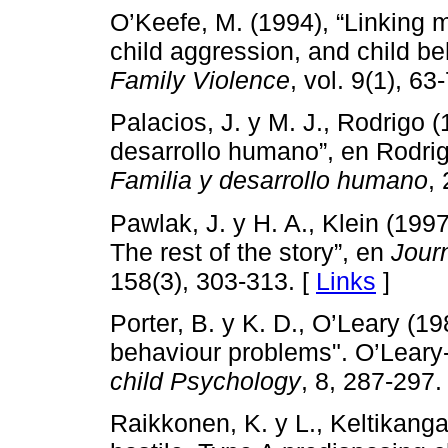
O’Keefe, M. (1994), “Linking ma
child aggression, and child b
Family Violence
, vol. 9(1), 63
Palacios, J. y M. J., Rodrigo 
desarrollo humano”, en Rodrigo
Familia y desarrollo humano
,
Pawlak, J. y H. A., Klein (1997
The rest of the story”, en
Jour
158(3), 303-313. [
Links
]
Porter, B. y K. D., O’Leary (1
behaviour problems". O’Leary
child Psychology
, 8, 287-297.
Raikkonen, K. y L., Keltikang