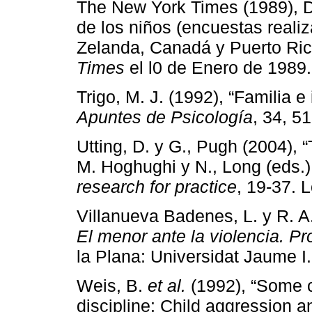
The New York Times (1989), D
de los niños (encuestas real
Zelanda, Canadá y Puerto Ric
Times
el l0 de Enero de 1989.
Trigo, M. J. (1992), “Familia e
Apuntes de Psicología
, 34, 51
Utting, D. y G., Pugh (2004), “
M. Hoghughi y N., Long (eds.
research for practice
, 19-37. 
Villanueva Badenes, L. y R. A
El menor ante la violencia. P
la Plana: Universidat Jaume I.
Weis, B.
et al.
(1992), “Some 
discipline: Child aggression a