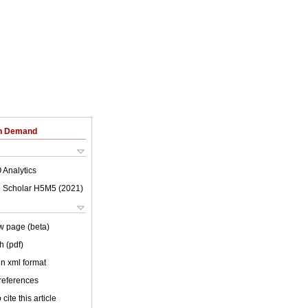
on Demand
 Analytics
 Scholar H5M5 (
2021
)
w page (beta)
h (pdf)
 in xml format
 references
cite this article