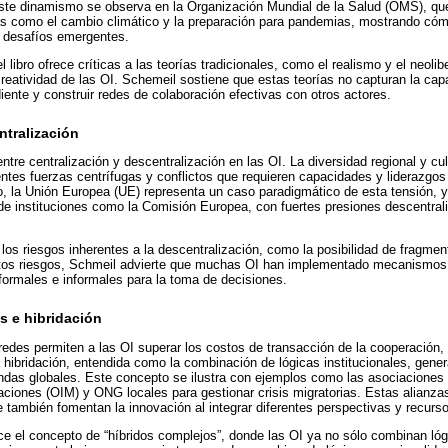
este dinamismo se observa en la Organización Mundial de la Salud (OMS), qu
mas como el cambio climático y la preparación para pandemias, mostrando có
r desafíos emergentes.
l libro ofrece críticas a las teorías tradicionales, como el realismo y el neoli
reatividad de las OI. Schemeil sostiene que estas teorías no capturan la cap
ente y construir redes de colaboración efectivas con otros actores.
ntralización
ntre centralización y descentralización en las OI. La diversidad regional y cultu
entes fuerzas centrífugas y conflictos que requieren capacidades y liderazgos
o, la Unión Europea (UE) representa un caso paradigmático de esta tensión,
 de instituciones como la Comisión Europea, con fuertes presiones descentral
os riesgos inherentes a la descentralización, como la posibilidad de fragmen
stos riesgos, Schmeil advierte que muchas OI han implementado mecanismos 
ormales e informales para la toma de decisiones.
s e hibridación
redes permiten a las OI superar los costos de transacción de la cooperación
 hibridación, entendida como la combinación de lógicas institucionales, genera
das globales. Este concepto se ilustra con ejemplos como las asociaciones 
raciones (OIM) y ONG locales para gestionar crisis migratorias. Estas alianz
e también fomentan la innovación al integrar diferentes perspectivas y recurs
 el concepto de “híbridos complejos”, donde las OI ya no sólo combinan lógi