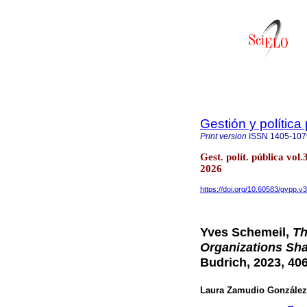
Gestión y política
Print version
ISSN
1405-107
Gest. polít. pública vo
2026
https://doi.org/10.60583/gypp.v
Yves Schemeil,
Th
Organizations Sha
Budrich, 2023, 406
Laura Zamudio González