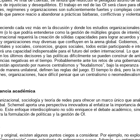
pales. Al final de cuentas, se tendrá que rediscutir el peliagudo asunto de l
 de injusticias y desequilibrios. El trabajo en red de las OI será clave para ob
ones, regímenes y organizaciones son suficientemente fuertes y complejas com
que parece reacio a abandonar a prácticas bárbaras, conflictivas y violenta
eciendo cada vez más en la discusión y donde los estudios organizacionale
sm
(o lo que podría entenderse como la gestión de múltiples grupos de interés)
ternacional requerirá la creación de sólidas capacidades para lograr acuerdos 
 y organizaciones muy diversas que confluyen en la arena global. Gobiernos
tales y sociales, consorcios, grupos sociales, todos están participando e int
rá una capacidad indispensable para el futuro del orden internacional. Lo qu
 los últimos decisores y las políticas difícilmente se pueden construir de arri
ncias negativas en el tiempo. Probablemente ante los retos de una gobernanz
stán apostando por nuevos centralismos y “feudalismos”, bajo la esperanza d
 manera unilateral, definen las reglas del juego. El tiempo lo dirá, pero la in
nes, organizaciones, hace difícil pensar que un centralismo o neomedievalis
vancia académica
ganizacional, sociología y teoría de redes para ofrecer un marco único que an
al. Schemeil aporta una perspectiva innovadora al enfatizar la importancia de
. Este enfoque interdisciplinario no sólo enriquece el debate académico, sin
a la formulación de políticas y la gestión de OI.
s
a y original, existen algunos puntos ciegos a considerar. Por ejemplo, no expl
a “orquestación” como estrategia de gobernanza suave. Además, su optimismo 