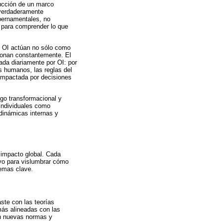
rucción de un marco
 verdaderamente
ubernamentales, no
l para comprender lo que
as OI actúan no sólo como
ionan constantemente. El
ada diariamente por OI: por
s humanos, las reglas del
 impactada por decisiones
zgo transformacional y
 individuales como
dinámicas internas y
 impacto global. Cada
ivo para vislumbrar cómo
temas clave.
ste con las teorías
más alineadas con las
en nuevas normas y