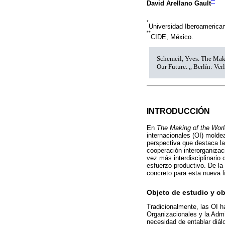
**
David Arellano Gault
*
Universidad Iberoamerica
**
CIDE, México.
Schemeil, Yves. The Mak
Our Future. ,, Berlín: Ve
INTRODUCCIÓN
En
The Making of the Worl
internacionales (OI) moldea
perspectiva que destaca la
cooperación interorganizac
vez más interdisciplinario
esfuerzo productivo. De la
concreto para esta nueva l
Objeto de estudio y ob
Tradicionalmente, las OI h
Organizacionales y la Adm
necesidad de entablar diál