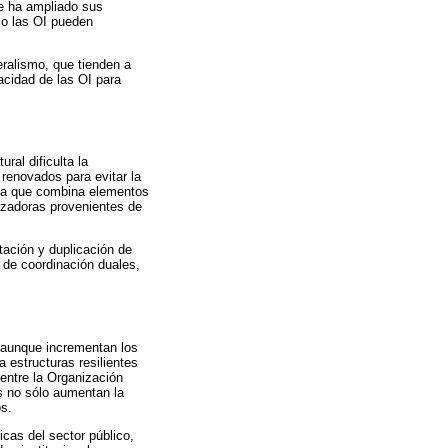
e ha ampliado sus
mo las OI pueden
beralismo, que tienden a
acidad de las OI para
ral dificulta la
 renovados para evitar la
 ya que combina elementos
izadoras provenientes de
tación y duplicación de
de coordinación duales,
, aunque incrementan los
 estructuras resilientes
entre la Organización
as no sólo aumentan la
os.
cas del sector público,