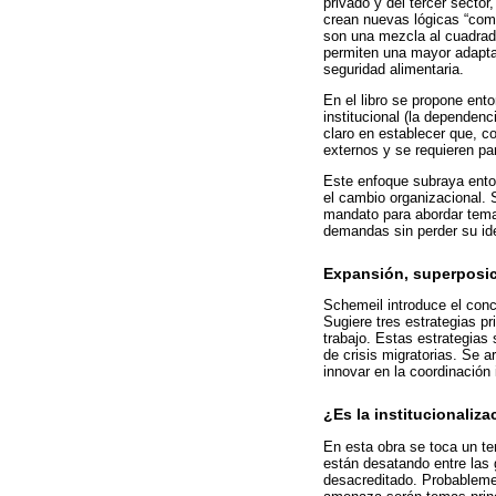
privado y del tercer sector
crean nuevas lógicas “com
son una mezcla al cuadrado
permiten una mayor adaptab
seguridad alimentaria.
En el libro se propone ent
institucional (la dependen
claro en establecer que, c
externos y se requieren pa
Este enfoque subraya enton
el cambio organizacional. 
mandato para abordar tema
demandas sin perder su id
Expansión, superposic
Schemeil introduce el conc
Sugiere tres estrategias p
trabajo. Estas estrategias
de crisis migratorias. Se 
innovar en la coordinación 
¿Es la institucionaliza
En esta obra se toca un te
están desatando entre las 
desacreditado. Probablemen