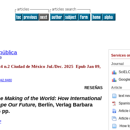
 pública
Services 
9
Journal
l.34 n.2 Ciudad de México Jul./Dec. 2025 Epub Jan 09,
SciELO
Google
34i2.8480
Article
RESEÑAS
text ne
e Making of the World: How International
Spanis
pe Our Future,
Berlín, Verlag Barbara
 pp.
Article
Article
*
How to 