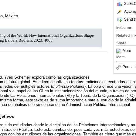
SciELO
Automat
na, México.
Send th
Indicators
ing of the World: How International Organizations Shape
Related lin
rlag Barbara Budrich, 2023. 406p.
Share
More
More
Permali
d
, Yves Schemeil explora cómo las organizaciones
n el futuro global. Este libro desafía las teorías tradicionales centradas en 
s redes de múltiples actores (
multi-stakeholders
). La obra ofrece una visión 
ional y el papel de las OI en la institucionalización del mundo, a través de p
 donde las Relaciones Internacionales (RI) y la Teoría de la Organización (TO
 misma forma, este texto es de suma importancia para el estudio de la admini
ínea de análisis que se conoce como Administración Pública Internacional.
jetivos
an sido estudiadas desde la disciplina de las Relaciones Internacionales y 
inistración Pública. Esto está cambiando, pues cada vez más estudiosos de 
ogos con los estudiosos de las organizaciones. También es cierto que más e