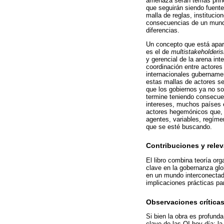
amenaza serán temas princi
que seguirán siendo fuentes
malla de reglas, instituci
consecuencias de un mundo 
diferencias.
Un concepto que está apar
es el de
multistakeholderi
y gerencial de la arena in
coordinación entre actores
internacionales gubernamen
estas mallas de actores se
que los gobiernos ya no son
termine teniendo consecue
intereses, muchos países e
actores hegemónicos que, de
agentes, variables, regíme
que se esté buscando.
Contribuciones y rele
El libro combina teoría or
clave en la gobernanza glob
en un mundo interconectado
implicaciones prácticas par
Observaciones crítica
Si bien la obra es profund
clave de las OI hoy día: l