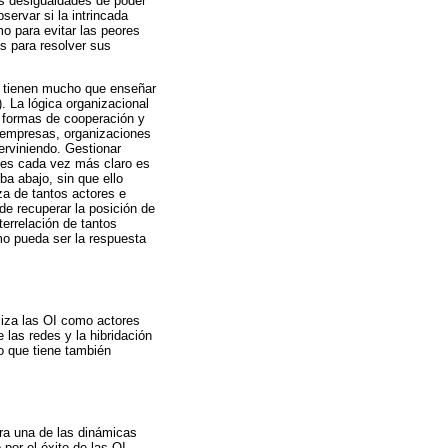
as desigualdades de poder
servar si la intrincada
o para evitar las peores
s para resolver sus
s tienen mucho que enseñar
. La lógica organizacional
y formas de cooperación y
, empresas, organizaciones
erviniendo. Gestionar
e es cada vez más claro es
ba abajo, sin que ello
a de tantos actores e
e recuperar la posición de
terrelación de tantos
mo pueda ser la respuesta
aliza las OI como actores
 las redes y la hibridación
o que tiene también
ora una de las dinámicas
por el éxito de las OI