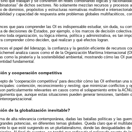
, sino que trabajan y se convierten en redes combinando lógicas y racionalida
binatorias” de dichos sectores. No solamente mezclan recursos y procesos ad
 de dominios, propósitos y estructuras normativas multinivel e intersectorial
ilidad y capacidad de respuesta ante problemas globales multifacéticos, com
onces que para comprender las OI es indispensable estudiar, sin duda, su comp
cia de decisiones de Estados, por ejemplo, o los marcos de decisión colectiva
omo toda organización, su lógica interna, política y administrativa, es tan im
ra comprender cómo deciden, qué realizan y qué efectos logran.
ces el papel del liderazgo, la confianza y la gestión eficiente de recursos 
Schemeil analiza casos como el de la Organización Marítima Internacional (
s como la piratería y la sostenibilidad ambiental, mostrando cómo las OI p
entidad fundamental.
ión y cooperación competitiva
epto de “cooperación competitiva” para describir cómo las OI enfrentan una
rincipales: contención, reconocimiento y
nesting
, que minimizan conflictos y op
 son particularmente relevantes en casos como el solapamiento entre la ACNU
argumenta que, aunque estas situaciones pueden generar tensiones, también 
interorganizacional.
ción de la globalización inevitable?
ma de alta relevancia contemporánea, dadas las batallas políticas y las guer
grandes potencias, en diferentes temas globales. Queda claro que el multilat
te lo que esté surgiendo es un plurilateralismo, donde las desigualdades de