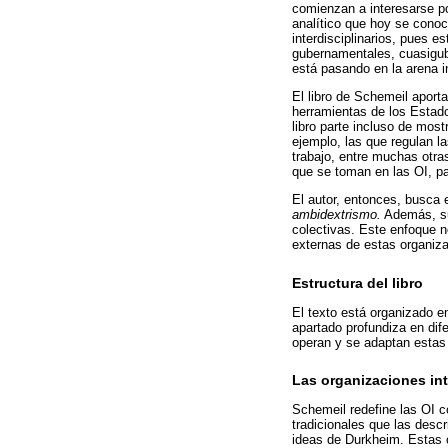
comienzan a interesarse po
analítico que hoy se cono
interdisciplinarios, pues 
gubernamentales, cuasigube
está pasando en la arena i
El libro de Schemeil aport
herramientas de los Estad
libro parte incluso de mos
ejemplo, las que regulan l
trabajo, entre muchas otr
que se toman en las OI, p
El autor, entonces, busca 
ambidextrismo.
Además, sub
colectivas. Este enfoque 
externas de estas organiza
Estructura del libro
El texto está organizado e
apartado profundiza en di
operan y se adaptan estas 
Las organizaciones in
Schemeil redefine las OI 
tradicionales que las desc
ideas de Durkheim. Estas 