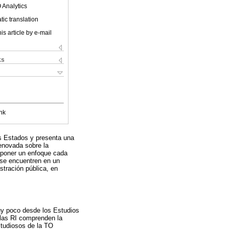
 Analytics
ic translation
is article by e-mail
ks
nk
los Estados y presenta una
renovada sobre la
roponer un enfoque cada
) se encuentren en un
stración pública, en
muy poco desde los Estudios
las RI comprenden la
studiosos de la TO