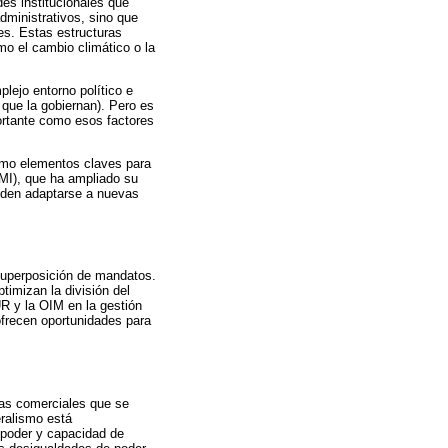
des institucionales que
ministrativos, sino que
es. Estas estructuras
o el cambio climático o la
lejo entorno político e
 que la gobiernan). Pero es
portante como esos factores
como elementos claves para
OMI), que ha ampliado su
ueden adaptarse a nuevas
 superposición de mandatos.
timizan la división del
R y la OIM en la gestión
ofrecen oportunidades para
ras comerciales que se
eralismo está
 poder y capacidad de