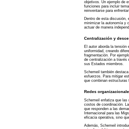
objetivos. Un ejemplo de 
funciones para incluir te
reinventarse para enfrenta
Dentro de esta discusión, e
minimizar la autonomía y c
actuar de manera independi
Centralización y desce
El autor aborda la tensión e
uniformidad, creando difer
fragmentación. Por ejempl
de centralización a través
sus Estados miembros.
Schemeil también destaca l
esfuerzos. Para mitigar e
que combinan estructuras f
Redes organizacionale
Schemeil enfatiza que las 
costos de coordinación. La
que responden a las deman
Internacional para las Mig
eficacia operativa, sino qu
Además, Schemeil introduce