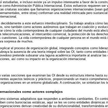
r estudiarlas, e incluso existe ya un impulso interesante a favor de la const
ce como Administración Pública Internacional. Estos esfuerzos requieren ser
estas criaturas sociales que llamamos organizaciones internacionales (sean g
rnamentales, entre otras) conforman una realidad intrincada pero sustancia
nternacional.
a decididamente a este esfuerzo interdisciplinario. Su trabajo analiza cómo l
os, sino también como actores autónomos que trabajan en coalición y evoluc
trar cómo la vida contemporánea de cualquier ciudadano del mundo está afect
as telecomunicaciones, el intercambio comercial, la protección de los derecho
as cuestiones. La vida contemporánea de cualquier persona en el mundo está
ara sorpresa de muchos.
explicar el proceso de organización global, integrando conceptos como lidera
raya la ausencia de una teoría integral sobre las OI, tanto como entidades
novedoso pretende subsanar una laguna académica importante al analizar las 
ciones, así como su impacto en la organización internacional.
n varias secciones que examinan las OI desde su estructura interna hasta su
ferentes aspectos teóricos y prácticos, proporcionando un marco comprehens
organizaciones en un entorno globalizado. A continuación, se sintetizan los 
ternacionales como actores complejos
como sistemas adaptativos que responden a ambientes cambiantes. En contra
riben como burocracias estáticas, aquí se les ve como entidades dinámicas 
organizaciones derivan creatividad de su disfuncionalidad, transformándola 