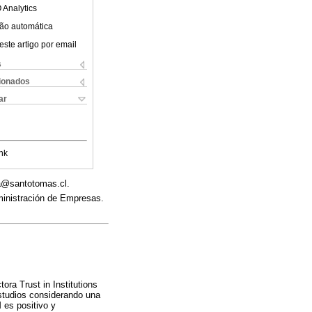
 Analytics
ão automática
este artigo por email
s
cionados
ar
nk
lla@santotomas.cl.
ministración de Empresas.
ora Trust in Institutions
studios considerando una
 es positivo y