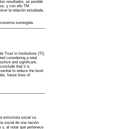
os resultados, es posible
nos, y con ello TM.
ecer la relación estudiada.
y economía sumergida
 Trust in Institutions (TI),
ed considering a total
sitive and significant,
conclude that it is
sential to reduce the level
ts, future lines of
a estructura social va
ura social de una nación.
y, al notar que pertenece