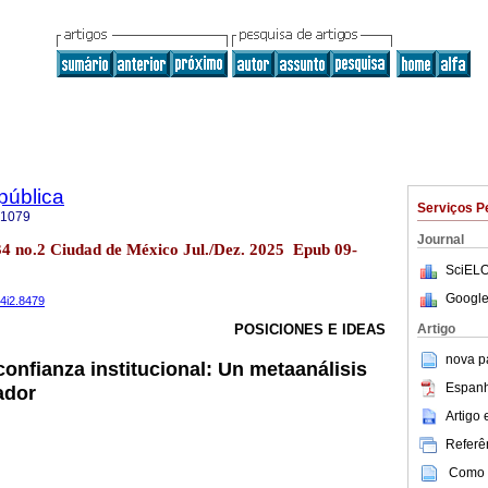
 pública
Serviços P
-1079
Journal
l.34 no.2 Ciudad de México Jul./Dez. 2025 Epub 09-
SciELO
Google
34i2.8479
Artigo
POSICIONES E IDEAS
nova p
 confianza institucional: Un metaanálisis
Espanh
ador
Artigo
Referên
Como c