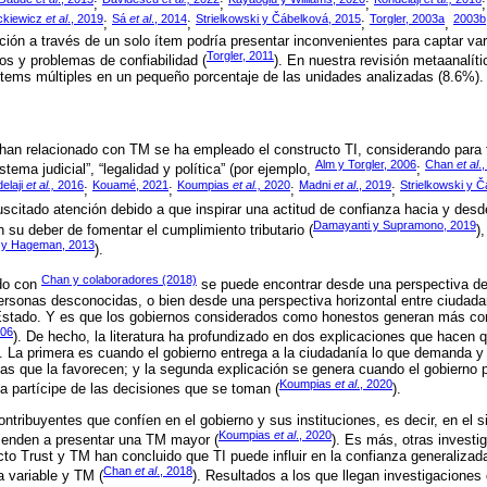
;
;
;
ckiewicz
et al
., 2019
Sá
et al
., 2014
Strielkowski y Čábelková, 2015
Torgler, 2003a
2003b
;
;
;
,
ición a través de un solo ítem podría presentar inconvenientes para captar var
Torgler, 2011
ios y problemas de confiabilidad (
). En nuestra revisión metaanalí
ítems múltiples en un pequeño porcentaje de las unidades analizadas (8.6%).
 han relacionado con TM se ha empleado el constructo TI, considerando para t
Alm y Torgler, 2006
Chan
et al
.
stema judicial”, “legalidad y política” (por ejemplo,
;
elaji
et al.,
2016
Kouamé, 2021
Koumpias
et al.,
2020
Madni
et al
., 2019
Strielkowski y 
;
;
;
;
suscitado atención debido a que inspirar una actitud de confianza hacia y desd
Damayanti y Supramono, 2019
 su deber de fomentar el cumplimiento tributario (
)
 y Hageman, 2013
).
Chan y colaboradores (2018)
rdo con
se puede encontrar desde una perspectiva de
personas desconocidas, o bien desde una perspectiva horizontal entre ciudadan
 Estado. Y es que los gobiernos considerados como honestos generan más co
06
). De hecho, la literatura ha profundizado en dos explicaciones que hacen
. La primera es cuando el gobierno entrega a la ciudadanía lo que demanda y 
as que la favorecen; y la segunda explicación se genera cuando el gobierno 
Koumpias
et al
., 2020
ía partícipe de las decisiones que se toman (
).
ntribuyentes que confíen en el gobierno y sus instituciones, es decir, en el si
Koumpias
et al
., 2020
tienden a presentar una TM mayor (
). Es más, otras investi
cto Trust y TM han concluido que TI puede influir en la confianza generalizada
Chan
et al
., 2018
ma variable y TM (
). Resultados a los que llegan investigaciones