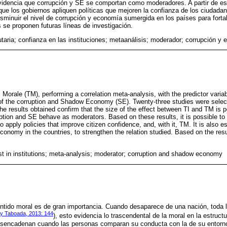
videncia que corrupción y SE se comportan como moderadores. A partir de est
 que los gobiernos apliquen políticas que mejoren la confianza de los ciudada
minuir el nivel de corrupción y economía sumergida en los países para fortal
 se proponen futuras líneas de investigación.
butaria; confianza en las instituciones; metaanálisis; moderador; corrupción 
 Morale (TM), performing a correlation meta-analysis, with the predictor variable
of the corruption and Shadow Economy (SE). Twenty-three studies were select
e results obtained confirm that the size of the effect between TI and TM is po
ruption and SE behave as moderators. Based on these results, it is possible to 
o apply policies that improve citizen confidence, and, with it, TM. It is also es
onomy in the countries, to strengthen the relation studied. Based on the resul
ust in institutions; meta-analysis; moderator; corruption and shadow economy
entido moral es de gran importancia. Cuando desaparece de una nación, toda l
y Taboada, 2013: 144
), esto evidencia lo trascendental de la moral en la estruct
sencadenan cuando las personas comparan su conducta con la de su entorno 