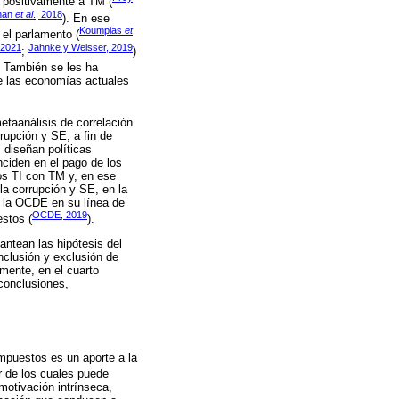
a positivamente a TM (
han
et al
., 2018
). En ese
Koumpias
et
 el parlamento (
2021
Jahnke y Weisser, 2019
;
)
. También se les ha
e las economías actuales
metaanálisis de correlación
rrupción y SE, a fin de
s diseñan políticas
nciden en el pago de los
tos TI con TM y, en ese
la corrupción y SE, en la
r la OCDE en su línea de
OCDE, 2019
estos (
).
antean las hipótesis del
nclusión y exclusión de
rmente, en el cuarto
 conclusiones,
impuestos es un aporte a la
r de los cuales puede
otivación intrínseca,