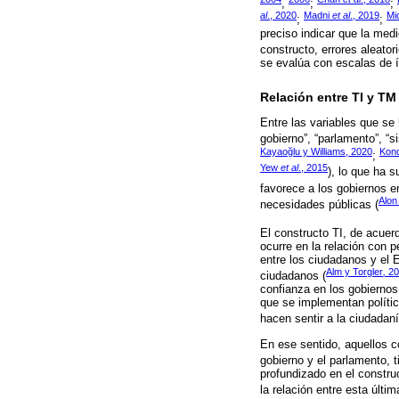
,
;
;
al
., 2020
Madni
et al
., 2019
Mi
;
;
preciso indicar que la med
constructo, errores aleator
se evalúa con escalas de 
Relación entre TI y TM
Entre las variables que se
gobierno”, “parlamento”, “si
Kayaoğlu y Williams, 2020
Kond
;
Yew
et al
., 2015
), lo que ha 
favorece a los gobiernos en
Alon
necesidades públicas (
El constructo TI, de acue
ocurre en la relación con 
entre los ciudadanos y el
Alm y Torgler
,
20
ciudadanos (
confianza en los gobiernos
que se implementan polític
hacen sentir a la ciudadan
En ese sentido, aquellos co
gobierno y el parlamento, 
profundizado en el constru
la relación entre esta últi