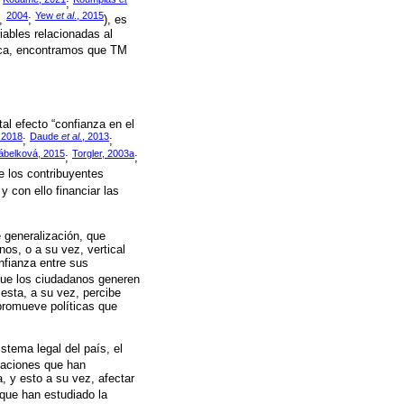
;
;
2004
Yew
et al
., 2015
,
;
), es
iables relacionadas al
tica, encontramos que TM
al efecto “confianza en el
, 2018
Daude
et al.
, 2013
;
;
Čábelková, 2015
Torgler, 2003a
;
;
e los contribuyentes
, y con ello financiar las
 generalización, que
os, o a su vez, vertical
nfianza entre sus
 que los ciudadanos generen
esta, a su vez, percibe
promueve políticas que
stema legal del país, el
gaciones que han
, y esto a su vez, afectar
 que han estudiado la