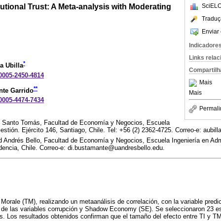
tutional Trust: A Meta-analysis with Moderating
SciELO
Traduç
Enviar 
Indicadore
Links rela
*
a Ubilla
Compartilh
-0005-2450-4814
Mais
**
nte Garrido
Mais
-0005-4474-7434
Permali
d Santo Tomás, Facultad de Economía y Negocios, Escuela
estión. Ejército 146, Santiago, Chile. Tel: +56 (2) 2362-4725. Correo-e: aubi
d Andrés Bello, Facultad de Economía y Negocios, Escuela Ingeniería en Ad
dencia, Chile. Correo-e: di.bustamante@uandresbello.edu.
Morale (TM), realizando un metaanálisis de correlación, con la variable predict
or de las variables corrupción y Shadow Economy (SE). Se seleccionaron 23 e
s. Los resultados obtenidos confirman que el tamaño del efecto entre TI y TM