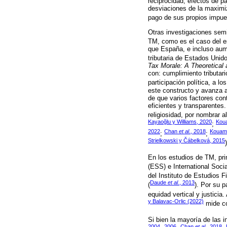
reciprocidad, efectos de pa
desviaciones de la maximiz
pago de sus propios impue
Otras investigaciones sem
TM, como es el caso del e
que España, e incluso aume
tributaria de Estados Unid
Tax Morale: A Theoretical 
con: cumplimiento tributario
participación política, a 
este constructo y avanza 
de que varios factores con
eficientes y transparentes
religiosidad, por nombrar 
Kayaoğlu y Williams, 2020
Kou
;
2022
Chan
et al
., 2018
Kouam
;
;
Strielkowski y Čábelková, 2015
En los estudios de TM, p
(ESS) e International Soc
del Instituto de Estudios F
Daude
et al.
, 2013
(
). Por su p
equidad vertical y justici
y Balavac-Orlic (2022)
mide co
Si bien la mayoría de las 
2004
2006
Chan
et al.
, 2018