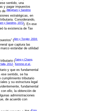
 ese sentido, una
mas y pagar impuestos
Allingham y Sandmo
co de
isiones estratégicas, en
tributaria. Considerando,
ham y Sandmo, 1972
). En ese
teó la existencia de Tax
Alm y Torgler, 2004:
puestos” (
eneral que captura las
 marco estándar de utilidad
Taing y Chang,
ributario (
Halla, 2012
Kemme
et al
.,
;
utario y que es fundamental
n ese sentido, se ha
 cumplimiento tributario
iales y su estructura legal
, evidentemente, fundamental
 con ello, la obtención de
algunas administraciones
que, de acuerdo con
Frey