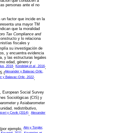
ormación que conducen a
las personas ante el no
n factor que incide en la
 presenta una mayor TM
ndican que la moralidad
ibro
Tax Compliance and
onstructo y lo relaciona
mnistías fiscales y
plía su investigación de
os, y encuentra evidencia
, y las estructuras legales
como edad, género y
lius, 2018
Kondelaji
et al.,
2016
;
;
Alexander y Balavac-Orlic,
S (
r y Balavac-Orlic, 2022
;
, European Social Survey
ones Sociológicas (CIS) y
obarometer y Asiabarometer
idad, redistributivo,
içeri y Çevik (2014)
Alexander
,
Alm y Torgler,
 (por ejemplo,
Kouamé, 2021
Koumpias
et