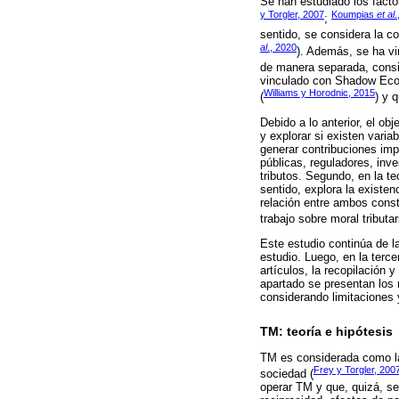
Se han estudiado los factor
y Torgler, 2007
Koumpias
et al
.
;
sentido, se considera la co
al
., 2020
). Además, se ha vi
de manera separada, consid
vinculado con Shadow Econ
Williams y Horodnic, 2015
(
) y 
Debido a lo anterior, el ob
y explorar si existen varia
generar contribuciones impo
públicas, reguladores, inv
tributos. Segundo, en la te
sentido, explora la existe
relación entre ambos const
trabajo sobre moral tribut
Este estudio continúa de la
estudio. Luego, en la terc
artículos, la recopilación 
apartado se presentan los r
considerando limitaciones 
TM: teoría e hipótesis
TM es considerada como la 
Frey y Torgler, 200
sociedad (
operar TM y que, quizá, s