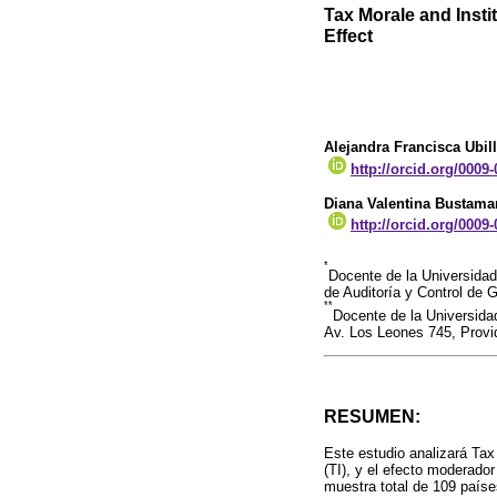
Tax Morale and Insti
Effect
Alejandra Francisca Ubill
http://orcid.org/0009
Diana Valentina Bustama
http://orcid.org/0009
*
Docente de la Universida
de Auditoría y Control de G
**
Docente de la Universida
Av. Los Leones 745, Provi
RESUMEN:
Este estudio analizará Tax 
(TI), y el efecto moderad
muestra total de 109 paíse