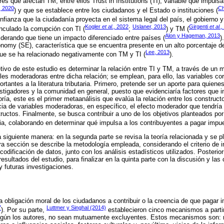
es que afectan TM, entre ellos Trust in Institutions (TI), variable que impuls
, 2020
C
) y que se establece entre los ciudadanos y el Estado o instituciones (
nfianza que la ciudadanía proyecta en el sistema legal del país, el gobierno y
Kogler
et al.,
2022
Uslaner, 2013
Girgenti
et al.,
nculado la corrupción con TI (
;
) y TM (
Alon y Hageman, 2013
erando que tiene un impacto diferenciado entre países (
)
omy (SE), característica que se encuentra presente en un alto porcentaje d
Lee, 2013
que se ha relacionado negativamente con TM y TI (
).
jetivo de este estudio es determinar la relación entre TI y TM, a través de un 
bles moderadoras entre dicha relación; se emplean, para ello, las variables co
rtantes a la literatura tributaria. Primero, pretende ser un aporte para quiene
estigadores y la comunidad en general, puesto que evidenciaría factores que i
oría, este es el primer metaanálisis que evalúa la relación entre los construc
ncia de variables moderadoras, en específico, el efecto moderador que tendría 
ructos. Finalmente, se busca contribuir a uno de los objetivos planteados po
aria, colaborando en determinar qué impulsa a los contribuyentes a pagar impu
 siguiente manera: en la segunda parte se revisa la teoría relacionada y se pl
era sección se describe la metodología empleada, considerando el criterio de i
y codificación de datos, junto con los análisis estadísticos utilizados. Posterio
esultados del estudio, para finalizar en la quinta parte con la discusión y las
y futuras investigaciones.
obligación moral de los ciudadanos a contribuir o la creencia de que pagar 
7
Luttmer y Singhal (2014)
). Por su parte,
establecieron cinco mecanismos a parti
egún los autores, no sean mutuamente excluyentes. Estos mecanismos son: m