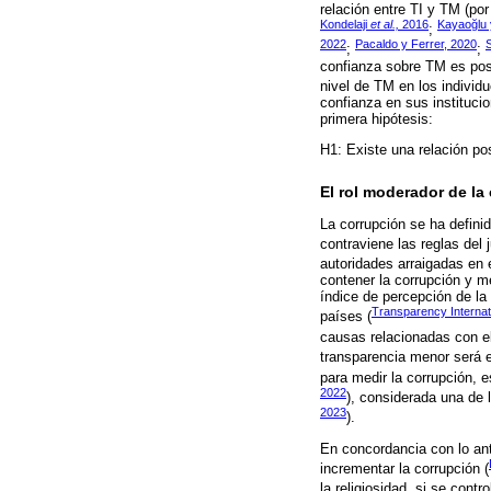
relación entre TI y TM (po
Kondelaji
et al.,
2016
Kayaoğlu 
;
2022
Pacaldo y Ferrer, 2020
;
;
confianza sobre TM es posi
nivel de TM en los individu
confianza en sus instituci
primera hipótesis:
H1: Existe una relación pos
El rol moderador de la
La corrupción se ha defini
contraviene las reglas del j
autoridades arraigadas en 
contener la corrupción y m
índice de percepción de la 
Transparency Internat
países (
causas relacionadas con el
transparencia menor será el
para medir la corrupción, e
2022
), considerada una de 
2023
).
En concordancia con lo ant
incrementar la corrupción (
la religiosidad, si se cont