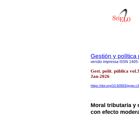
Gestión y política
versão impressa
ISSN
1405
Gest. polít. pública vo
Jan-2026
https://doi.org/10.60583/gypp.v
Moral tributaria y
con efecto moder