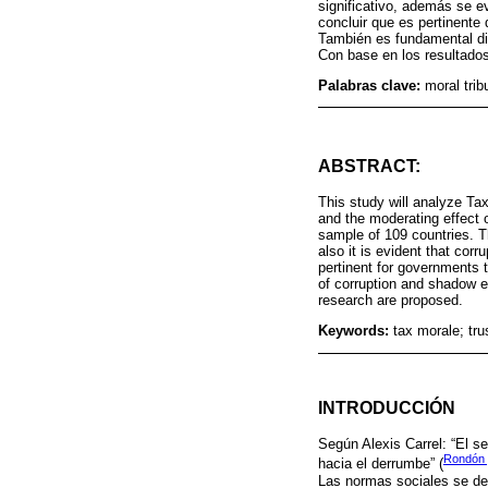
significativo, además se e
concluir que es pertinente
También es fundamental dis
Con base en los resultados
Palabras clave:
moral tri
ABSTRACT:
This study will analyze Tax
and the moderating effect 
sample of 109 countries. Th
also it is evident that cor
pertinent for governments t
of corruption and shadow ec
research are proposed.
Keywords:
tax morale; tr
INTRODUCCIÓN
Según Alexis Carrel: “El s
Rondón 
hacia el derrumbe” (
Las normas sociales se de