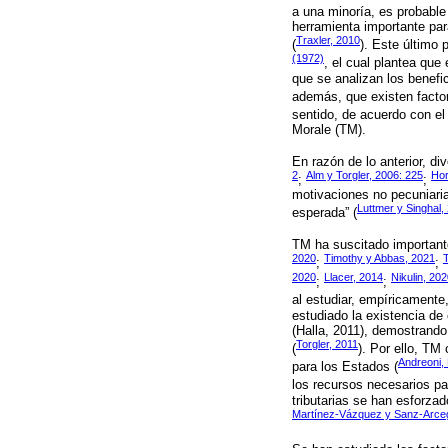
a una minoría, es probable 
herramienta importante par
Traxler, 2010
(
). Este último 
(1972)
, el cual plantea que
que se analizan los benefic
además, que existen factor
sentido, de acuerdo con el
Morale (TM).
En razón de lo anterior, d
2
Alm y Torgler, 2006: 225
Hor
;
;
motivaciones no pecuniaria
Luttmer y Singhal,
esperada” (
TM ha suscitado importante 
2020
Timothy y Abbas, 2021
T
;
;
2020
Llacer, 2014
Nikulin, 20
;
;
al estudiar, empíricamente
estudiado la existencia de 
(Halla, 2011), demostrando
Torgler, 2011
(
). Por ello, TM
Andreoni, 
para los Estados (
los recursos necesarios par
tributarias se han esforza
Martínez-Vázquez y Sanz-Arce