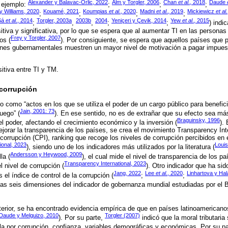
Alexander y Balavac-Orlic, 2022
Alm y Torgler, 2006
Chan
et al
., 2018
Daude
r ejemplo:
;
;
;
y Williams, 2020
Kouamé, 2021
Koumpias
et al
., 2020
Madni
et al
., 2019
Mickiewicz
et al
;
;
;
;
Sá
et al
., 2014
Torgler, 2003a
2003b
2004
Yeniçeri y Çevik, 2014
Yew
et al
., 2015
;
,
,
;
;
) indi
tiva y significativa, por lo que se espera que al aumentar TI en las persona
Frey y Torgler, 2007
os (
). Por consiguiente, se espera que aquellos países que
ones gubernamentales muestren un mayor nivel de motivación a pagar impuest
itiva entre TI y TM.
 corrupción
do como “actos en los que se utiliza el poder de un cargo público para benefi
Jain, 2001: 73
uego” (
). En ese sentido, no es de extrañar que su efecto sea má
Braguinsky, 1996
el poder, afectando el crecimiento económico y la inversión (
).
ejorar la transparencia de los países, se crea el movimiento Transparency Int
corrupción (CPI), ranking que recoge los niveles de corrupción percibidos en e
ional, 2023
Louis
), siendo uno de los indicadores más utilizados por la literatura (
Andersson y Heywood, 2009
la (
), el cual mide el nivel de transparencia de los p
Transparency International, 2023
 nivel de corrupción (
). Otro indicador que ha si
Jang, 2022
Lee
et al
., 2020
Linhartova y Ha
s el índice de control de la corrupción (
;
;
las seis dimensiones del indicador de gobernanza mundial estudiadas por el 
erior, se ha encontrado evidencia empírica de que en países latinoamericano
Daude y Melguizo, 2010
Torgler (2007)
). Por su parte,
indicó que la moral tributari
rola por corrupción, confianza, variables demográficas y económicas. Por su pa