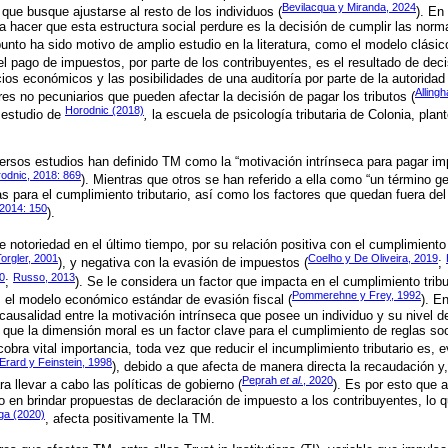
Bevilacqua y Miranda, 2024
que busque ajustarse al resto de los individuos (
). En
a hacer que esta estructura social perdure es la decisión de cumplir las nor
punto ha sido motivo de amplio estudio en la literatura, como el modelo clási
 el pago de impuestos, por parte de los contribuyentes, es el resultado de dec
ios económicos y las posibilidades de una auditoría por parte de la autoridad 
Alling
es no pecuniarios que pueden afectar la decisión de pagar los tributos (
Horodnic (2018)
 estudio de
,
la escuela de psicología tributaria de Colonia, plan
iversos estudios han definido TM como la “motivación intrínseca para pagar im
odnic, 2018: 869
). Mientras que otros se han referido a ella como “un término g
s para el cumplimiento tributario, así como los factores que quedan fuera del
 2014: 150
).
notoriedad en el último tiempo, por su relación positiva con el cumplimiento t
orgler, 2001
Coelho y De Oliveira, 2019
), y negativa con la evasión de impuestos (
;
20
Russo, 2013
;
). Se le considera un factor que impacta en el cumplimiento trib
Pommerehne y Frey, 1992
, el modelo económico estándar de evasión fiscal (
). E
causalidad entre la motivación intrínseca que posee un individuo y su nivel de
 que la dimensión moral es un factor clave para el cumplimiento de reglas soc
 cobra vital importancia, toda vez que reducir el incumplimiento tributario es
Erard y Feinstein, 1998
), debido a que afecta de manera directa la recaudación y,
Peprah
et al.
, 2020
a llevar a cabo las políticas de gobierno (
). Es por esto que 
do en brindar propuestas de declaración de impuesto a los contribuyentes, lo 
ga (2020)
, afecta positivamente la TM.