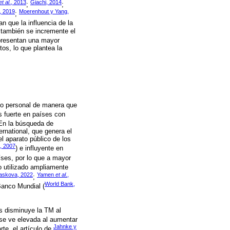
et al
., 2013
Giachi, 2014
;
;
., 2019
Moerenhout y Yang,
;
can que la influencia de la
s también se incremente el
 presentan una mayor
os, lo que plantea la
cio personal de manera que
s fuerte en países con
 En la búsqueda de
ernational, que genera el
l aparato público de los
, 2007
) e influyente en
aíses, por lo que a mayor
do utilizado ampliamente
laskova, 2022
Yamen
et al
.,
;
World Bank,
Banco Mundial (
s disminuye la TM al
a se ve elevada al aumentar
Jahnke y
rte, el artículo de