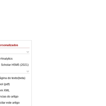
ersonalizados
 Analytics
 Scholar H5M5 (
2021
)
ágina do texto(beta)
ol (pdf)
 em XML
cias do artigo
itar este artigo