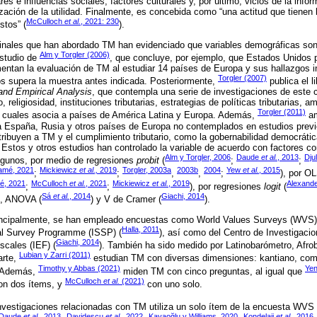
res e influencias sociales, factores culturales y, por último, vicios de la inf
ación de la utilidad. Finalmente, es concebida como “una actitud que tienen 
McCulloch
et al.
, 2021: 230
stos” (
).
inales que han abordado TM han evidenciado que variables demográficas son u
Alm y Torgler (2006)
studio de
, que concluye, por ejemplo, que Estados Unidos
ntan la evaluación de TM al estudiar 14 países de Europa y sus hallazgos i
Torgler (2007)
os supera la muestra antes indicada. Posteriormente,
publica el l
and Empirical Analysis
, que contempla una serie de investigaciones de este c
, religiosidad, instituciones tributarias, estrategias de políticas tributarias, a
Torgler (2011)
los cuales asocia a países de América Latina y Europa. Además,
am
a España, Rusia y otros países de Europa no contemplados en estudios previ
tribuyen a TM y el cumplimiento tributario, como la gobernabilidad democrática
. Estos y otros estudios han controlado la variable de acuerdo con factores 
Alm y Torgler, 2006
Daude
et al.
, 2013
Dju
algunos, por medio de regresiones
probit
(
;
;
amé, 2021
Mickiewicz
et al.,
2019
Torgler, 2003a
2003b
2004
Yew
et al.
, 2015
;
;
,
,
;
), por OL
é, 2021
McCulloch
et al.
, 2021
Mickiewicz
et al.
, 2019
Alexande
;
;
), por regresiones
logit
(
Sá
et al.
, 2014
Giachi, 2014
), ANOVA (
) y V de Cramer (
).
rincipalmente, se han empleado encuestas como World Values Surveys (WVS)
Halla, 2011
ial Survey Programme (ISSP) (
), así como del Centro de Investigaci
Giachi, 2014
iscales (IEF) (
). También ha sido medido por Latinobarómetro, Afr
Lubian y Zarri (2011)
arte,
estudian TM con diversas dimensiones: kantiano, comun
Timothy y Abbas (2021)
Yen
a. Además,
miden TM con cinco preguntas, al igual que
McCulloch
et al.
(2021)
n dos ítems, y
con uno solo.
investigaciones relacionadas con TM utiliza un solo ítem de la encuesta WVS
Daude
et al
., 2013
Davidescu
et al.,
2022
Kayaoğlu y Williams, 2020
Kondelaji
et al.,
2016