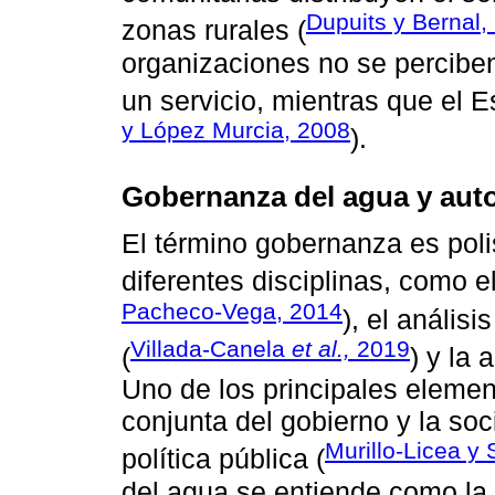
Dupuits y Bernal,
zonas rurales (
organizaciones no se percibe
un servicio, mientras que el E
y López Murcia, 2008
).
Gobernanza del agua y aut
El término gobernanza es pol
diferentes disciplinas, como el 
Pacheco-Vega, 2014
), el análisi
Villada-Canela
et al.,
2019
(
) y la 
Uno de los principales elemen
conjunta del gobierno y la so
Murillo-Licea y
política pública (
del agua se entiende como la a