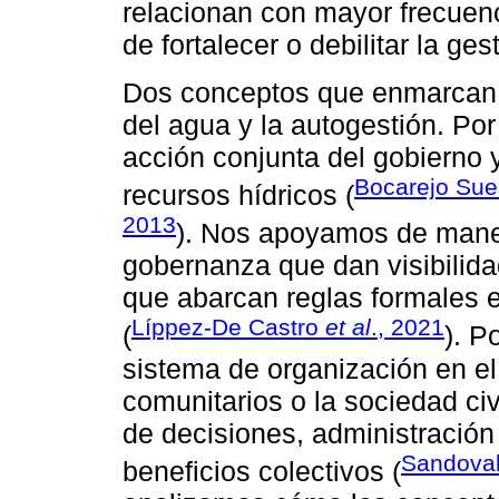
relacionan con mayor frecuenc
de fortalecer o debilitar la ge
Dos conceptos que enmarcan n
del agua y la autogestión. Po
acción conjunta del gobierno 
Bocarejo Sue
recursos hídricos (
2013
). Nos apoyamos de maner
gobernanza que dan visibilida
que abarcan reglas formales e
Líppez-De Castro
et al
., 2021
(
). P
sistema de organización en el
comunitarios o la sociedad civ
de decisiones, administración
Sandoval
beneficios colectivos (