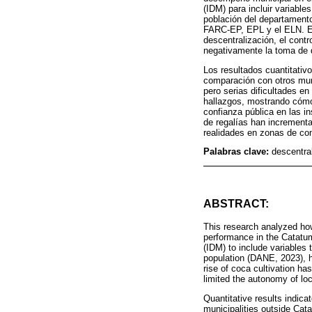
(IDM) para incluir variable
población del departament
FARC-EP, EPL y el ELN. El 
descentralización, el contr
negativamente la toma de d
Los resultados cuantitativ
comparación con otros muni
pero serias dificultades en
hallazgos, mostrando cómo l
confianza pública en las i
de regalías han incrementa
realidades en zonas de con
Palabras clave:
descentra
ABSTRACT:
This research analyzed how
performance in the Catatu
(IDM) to include variables 
population (DANE, 2023), 
rise of coca cultivation ha
limited the autonomy of lo
Quantitative results indica
municipalities outside Cat