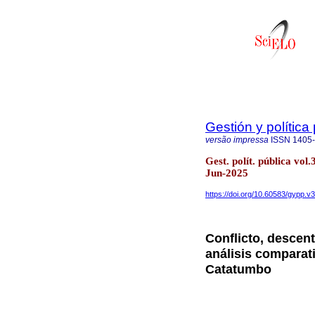
Gestión y política
versão impressa
ISSN
1405
Gest. polít. pública vo
Jun-2025
https://doi.org/10.60583/gypp.v
Conflicto, descentr
análisis comparat
Catatumbo