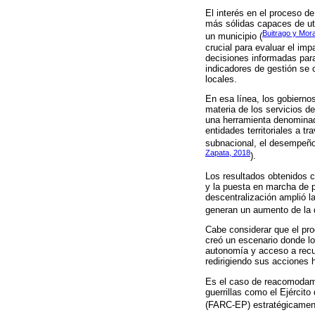
El interés en el proceso d
más sólidas capaces de uti
Buitrago y Mor
un municipio (
crucial para evaluar el imp
decisiones informadas para
indicadores de gestión se 
locales.
En esa línea, los gobiern
materia de los servicios d
una herramienta denomina
entidades territoriales a t
subnacional, el desempeño
Zapata, 2018
).
Los resultados obtenidos c
y la puesta en marcha de pl
descentralización amplió l
generan un aumento de la d
Cabe considerar que el pro
creó un escenario donde lo
autonomía y acceso a recurs
redirigiendo sus acciones 
Es el caso de reacomodami
guerrillas como el Ejércit
(FARC-EP) estratégicament