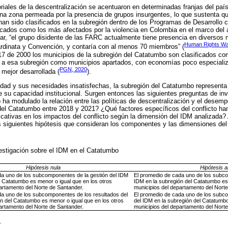
toriales de la descentralización se acentuaron en determinadas franjas del paí
a zona permeada por la presencia de grupos insurgentes, lo que sustenta que
han sido clasificados en la subregión dentro de los Programas de Desarrollo c
icados como los más afectados por la violencia en Colombia en el marco del 
ar, “el grupo disidente de las FARC actualmente tiene presencia en diversos
Human Rights Wa
Sardinata y Convención, y contaría con al menos 70 miembros” (
17 de 2000 los municipios de la subregión del Catatumbo son clasificados co
ca a esa subregión como municipios apartados, con economías poco especiali
PGN, 2020
mejor desarrollada (
).
lidad y sus necesidades insatisfechas, la subregión del Catatumbo representa
 de su capacidad institucional. Surgen entonces las siguientes preguntas de i
 ha modulado la relación entre las políticas de descentralización y el desem
del Catatumbo entre 2018 y 2021? ¿Qué factores específicos del conflicto ha
ficativas en los impactos del conflicto según la dimensión del IDM analizada? 
s siguientes hipótesis que consideran los componentes y las dimensiones de
vestigación sobre el IDM en el Catatumbo
Hipótesis nula
Hipótesis a
da uno de los subcomponentes de la gestión del IDM
El promedio de cada uno de los subco
l Catatumbo es menor o igual que en los otros
IDM en la subregión del Catatumbo es
artamento del Norte de Santander.
municipios del departamento del Norte
da uno de los subcomponentes de los resultados del
El promedio de cada uno de los subc
n del Catatumbo es menor o igual que en los otros
del IDM en la subregión del Catatumb
artamento del Norte de Santander.
municipios del departamento del Norte
.