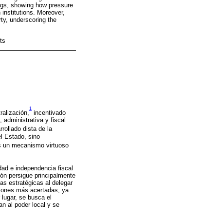
dings, showing how pressure
 institutions. Moreover,
ty, underscoring the
ts
1
ralización,
incentivado
 administrativa y fiscal
rollado dista de la
el Estado, sino
 es un mecanismo virtuoso
dad e independencia fiscal
ión persigue principalmente
as estratégicas al delegar
siones más acertadas, ya
lugar, se busca el
an al poder local y se