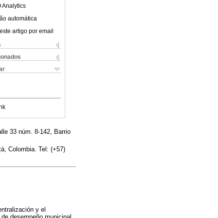
 Analytics
ão automática
este artigo por email
s
cionados
ar
nk
lle 33 núm. 8-142, Barrio
á, Colombia. Tel: (+57)
ntralización y el
e de desempeño municipal