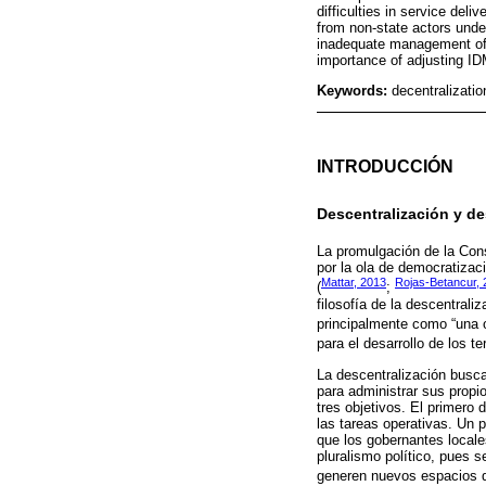
difficulties in service del
from non-state actors under
inadequate management of n
importance of adjusting IDM
Keywords:
decentralizatio
INTRODUCCIÓN
Descentralización y d
La promulgación de la Cons
por la ola de democratizaci
Mattar, 2013
Rojas-Betancur, 
(
;
filosofía de la descentral
principalmente como “una o
para el desarrollo de los te
La descentralización busca
para administrar sus propio
tres objetivos. El primero 
las tareas operativas. Un
que los gobernantes locale
pluralismo político, pues s
generen nuevos espacios d