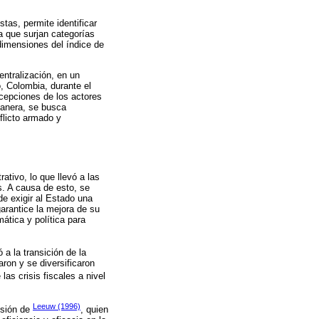
stas, permite identificar
a que surjan categorías
 dimensiones del índice de
entralización, en un
, Colombia, durante el
rcepciones de los actores
manera, se busca
flicto armado y
ativo, lo que llevó a las
s. A causa de esto, se
de exigir al Estado una
arantice la mejora de su
ática y política para
 a la transición de la
ron y se diversificaron
as crisis fiscales a nivel
Leeuw (1996)
visión de
, quien