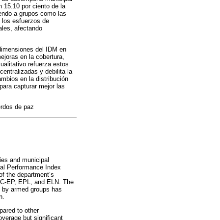
n 15.10 por ciento de la
yendo a grupos como las
 los esfuerzos de
cales, afectando
s dimensiones del IDM en
ejoras en la cobertura,
ualitativo refuerza estos
entralizadas y debilita la
mbios en la distribución
para capturar mejor las
erdos de paz
cies and municipal
pal Performance Index
 of the department’s
ARC-EP, EPL, and ELN. The
rol by armed groups has
n.
pared to other
verage but significant