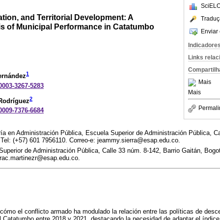
SciELO
ation, and Territorial Development: A
Traduç
s of Municipal Performance in Catatumbo
Enviar 
Indicadore
Links rela
Compartilh
1
ernández
Mais
-0003-3267-5283
Mais
2
 Rodríguez
Permali
-0009-7376-6684
ía en Administración Pública, Escuela Superior de Administración Pública, Ca
 Tel: (+57) 601 7956110. Correo-e: jeammy.sierra@esap.edu.co.
Superior de Administración Pública, Calle 33 núm. 8-142, Barrio Gaitán, Bogot
urac.martinezr@esap.edu.co.
cómo el conflicto armado ha modulado la relación entre las políticas de desce
 Catatumbo entre 2018 y 2021, destacando la necesidad de adaptar el índic