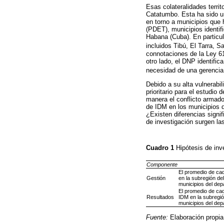
Esas colateralidades terri
Catatumbo. Esta ha sido un
en torno a municipios que 
(PDET), municipios identif
Habana (Cuba). En particul
incluidos Tibú, El Tarra, 
connotaciones de la Ley 6
otro lado, el DNP identifi
necesidad de una gerencia 
Debido a su alta vulnerabi
prioritario para el estudio
manera el conflicto armado
de IDM en los municipios 
¿Existen diferencias signi
de investigación surgen la
Cuadro 1
Hipótesis de in
Componente
El promedio de ca
Gestión
en la subregión de
municipios del dep
El promedio de ca
Resultados
IDM en la subregió
municipios del dep
Fuente:
Elaboración propia