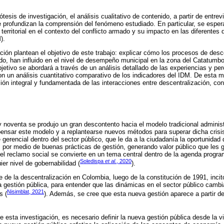
esis de investigación, el análisis cualitativo de contenido, a partir de entrevi
profundizan la comprensión del fenómeno estudiado. En particular, se esper
 territorial en el contexto del conflicto armado y su impacto en las diferentes
).
ción plantean el objetivo de este trabajo: explicar cómo los procesos de desc
do, han influido en el nivel de desempeño municipal en la zona del Catatumbo
jetivo se abordará a través de un análisis detallado de las experiencias y pe
n un análisis cuantitativo comparativo de los indicadores del IDM. De esta 
ón integral y fundamentada de las interacciones entre descentralización, con
 noventa se produjo un gran descontento hacia el modelo tradicional administr
pensar este modelo y a replantearse nuevos métodos para superar dicha crisi
gerencial dentro del sector público, que le da a la ciudadanía la oportunidad 
or medio de buenas prácticas de gestión, generando valor público que les g
 el reclamo social se convierte en un tema central dentro de la agenda program
Soledispa
et al.
, 2020
ier nivel de gobernabilidad (
).
de la descentralización en Colombia, luego de la constitución de 1991, incitó
a gestión pública, para entender que las dinámicas en el sector público cambia
Nisimblat, 2021
s (
). Además, se cree que esta nueva gestión aparece a partir de l
de esta investigación, es necesario definir la nueva gestión pública desde la 