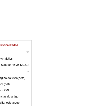
ersonalizados
 Analytics
 Scholar H5M5 (
2021
)
ágina do texto(beta)
ol (pdf)
 em XML
cias do artigo
itar este artigo