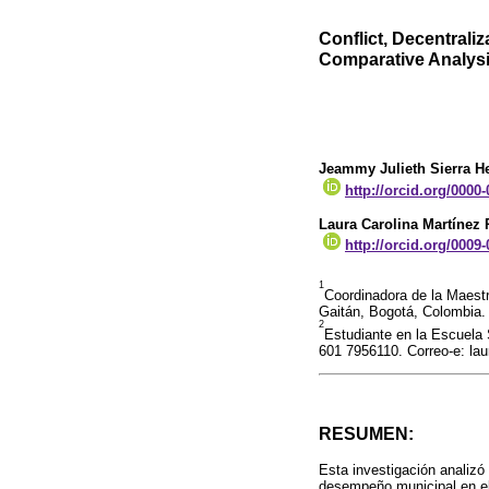
Conflict, Decentraliz
Comparative Analysi
Jeammy Julieth Sierra H
http://orcid.org/0000
Laura Carolina Martínez
http://orcid.org/0009
1
Coordinadora de la Maestr
Gaitán, Bogotá, Colombia.
2
Estudiante en la Escuela 
601 7956110. Correo-e: la
RESUMEN:
Esta investigación analizó 
desempeño municipal en el