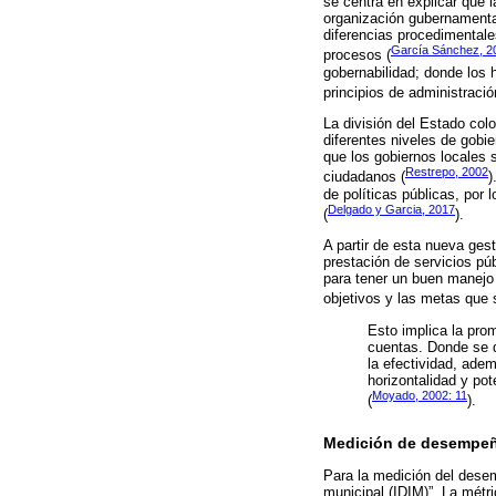
se centra en explicar que l
organización gubernamental;
diferencias procedimentale
García Sánchez, 2
procesos (
gobernabilidad; donde los 
principios de administració
La división del Estado col
diferentes niveles de gobie
que los gobiernos locales 
Restrepo, 2002
ciudadanos (
)
de políticas públicas, por 
Delgado y Garcia, 2017
(
).
A partir de esta nueva gest
prestación de servicios púb
para tener un buen manejo 
objetivos y las metas que 
Esto implica la pro
cuentas. Donde se d
la efectividad, ade
horizontalidad y po
Moyado, 2002: 11
(
).
Medición de desempeñ
Para la medición del dese
municipal (IDIM)”. La métri