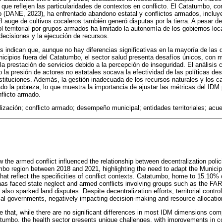
s que reflejen las particularidades de contextos en conflicto. El Catatumbo, co
o (DANE, 2023), ha enfrentado abandono estatal y conflictos armados, inclu
auge de cultivos cocaleros también generó disputas por la tierra. A pesar de
ol territorial por grupos armados ha limitado la autonomía de los gobiernos lo
ecisiones y la ejecución de recursos.
os indican que, aunque no hay diferencias significativas en la mayoría de la
cipios fuera del Catatumbo, el sector salud presenta desafíos únicos, con m
 la prestación de servicios debido a la percepción de inseguridad. El análisis c
a presión de actores no estatales socava la efectividad de las políticas desc
nstituciones. Además, la gestión inadecuada de los recursos naturales y los ca
do la pobreza, lo que muestra la importancia de ajustar las métricas del IDM 
flicto armado.
lización; conflicto armado; desempeño municipal; entidades territoriales; acu
 the armed conflict influenced the relationship between decentralization poli
mbo region between 2018 and 2021, highlighting the need to adapt the Munici
that reflect the specificities of conflict contexts. Catatumbo, home to 15.10%
has faced state neglect and armed conflicts involving groups such as the F
s also sparked land disputes. Despite decentralization efforts, territorial cont
cal governments, negatively impacting decision-making and resource allocatio
te that, while there are no significant differences in most IDM dimensions com
atumbo, the health sector presents unique challenges, with improvements in co