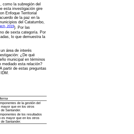
s, como la subregión del
 esta investigación gire
on Enfoque Territorial
acuerdo de la paz en la
 municipios del Catatumbo,
tch, 2019
). Por las
mo de sexta categoría. Por
zadas, lo que demuestra la
 un área de interés
nvestigación: ¿De qué
peño municipal en términos
n mediado esta relación?
A partir de estas preguntas
l IDM.
lterna
mponentes de la gestión del
 mayor que en los otros
 de Santander.
omponentes de los resultados
o es mayor que en los otros
 de Santander.