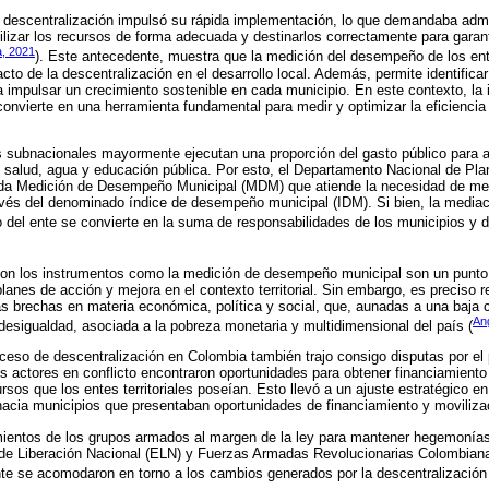
e descentralización impulsó su rápida implementación, lo que demandaba adm
lizar los recursos de forma adecuada y destinarlos correctamente para garant
a, 2021
). Este antecedente, muestra que la medición del desempeño de los ente
acto de la descentralización en el desarrollo local. Además, permite identific
 impulsar un crecimiento sostenible en cada municipio. En este contexto, la
convierte en una herramienta fundamental para medir y optimizar la eficiencia
os subnacionales mayormente ejecutan una proporción del gasto público para 
e salud, agua y educación pública. Por esto, el Departamento Nacional de Pla
da Medición de Desempeño Municipal (MDM) que atiende la necesidad de med
ravés del denominado índice de desempeño municipal (IDM). Si bien, la mediaci
 del ente se convierte en la suma de responsabilidades de los municipios y 
on los instrumentos como la medición de desempeño municipal son un punto d
anes de acción y mejora en el contexto territorial. Sin embargo, es preciso r
as brechas en materia económica, política y social, que, aunadas a una baja c
An
esigualdad, asociada a la pobreza monetaria y multidimensional del país (
ceso de descentralización en Colombia también trajo consigo disputas por el p
s actores en conflicto encontraron oportunidades para obtener financiamiento
os que los entes territoriales poseían. Esto llevó a un ajuste estratégico en
hacia municipios que presentaban oportunidades de financiamiento y moviliza
entos de los grupos armados al margen de la ley para mantener hegemonías e
o de Liberación Nacional (ELN) y Fuerzas Armadas Revolucionarias Colombiana
e se acomodaron en torno a los cambios generados por la descentralización 