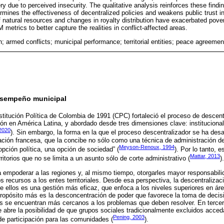
ivery due to perceived insecurity. The qualitative analysis reinforces these fin
mines the effectiveness of decentralized policies and weakens public trust in
atural resources and changes in royalty distribution have exacerbated pover
 metrics to better capture the realities in conflict-affected areas.
n; armed conflicts; municipal performance; territorial entities; peace agreemen
esempeño municipal
titución Política de Colombia de 1991 (CPC) fortaleció el proceso de descent
ón en América Latina, y abordado desde tres dimensiones clave: institucional,
2020
). Sin embargo, la forma en la que el proceso descentralizador se ha desar
ización francesa, que la concibe no sólo como una técnica de administración d
Meyson-Renoux, 1994
pción política, una opción de sociedad” (
). Por lo tanto,
Mattar, 2013
rritorios que no se limita a un asunto sólo de corte administrativo (
).
 empoderar a las regiones y, al mismo tiempo, otorgarles mayor responsabili
s recursos a los entes territoriales. Desde esa perspectiva, la descentralizac
de ellos es una gestión más eficaz, que enfoca a los niveles superiores en áre
 propósito más es la desconcentración de poder que favorece la toma de deci
s se encuentran más cercanos a los problemas que deben resolver. En tercer 
e abre la posibilidad de que grupos sociales tradicionalmente excluidos acced
Pening, 2003
e participación para las comunidades (
).