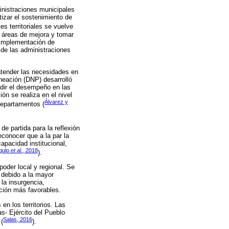
inistraciones municipales
izar el sostenimiento de
s territoriales se vuelve
ar áreas de mejora y tomar
 implementación de
 de las administraciones
atender las necesidades en
neación (DNP) desarrolló
ir el desempeño en las
ón se realiza en el nivel
Álvarez y
departamentos (
e partida para la reflexión
econocer que a la par la
apacidad institucional,
gulo
et al
., 2018
).
oder local y regional. Se
 debido a la mayor
 la insurgencia,
ción más favorables.
n los territorios. Las
s- Ejército del Pueblo
Salas, 2016
(
).