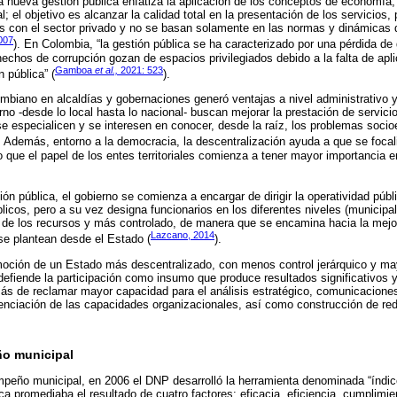
a nueva gestión pública enfatiza la aplicación de los conceptos de economía, e
 el objetivo es alcanzar la calidad total en la presentación de los servicios,
s con el sector privado y no se basan solamente en las normas y dinámicas 
007
). En Colombia, “la gestión pública se ha caracterizado por una pérdida d
hechos de corrupción gozan de espacios privilegiados debido a la falta de apli
Gamboa
et al.,
2021: 523
n pública” (
).
ombiano en alcaldías y gobernaciones generó ventajas a nivel administrativo
rno -desde lo local hasta lo nacional- buscan mejorar la prestación de servici
se especialicen y se interesen en conocer, desde la raíz, los problemas soci
. Además, entorno a la democracia, la descentralización ayuda a que se focal
lo que el papel de los entes territoriales comienza a tener mayor importancia en
ión pública, el gobierno se comienza a encargar de dirigir la operatividad públi
licos, pero a su vez designa funcionarios en los diferentes niveles (municipal
de los recursos y más controlado, de manera que se encamina hacia la mejor
Lazcano, 2014
se plantean desde el Estado (
).
moción de un Estado más descentralizado, con menos control jerárquico y ma
efiende la participación como insumo que produce resultados significativos y
más de reclamar mayor capacidad para el análisis estratégico, comunicaciones
tenciación de las capacidades organizacionales, así como construcción de red
o municipal
mpeño municipal, en 2006 el DNP desarrolló la herramienta denominada “índi
ca promediaba el resultado de cuatro factores: eficacia, eficiencia, cumplimie