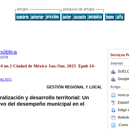
 pública
Serviços P
-1079
Journal
l.34 no.1 Ciudad de México Jan./Jun. 2025 Epub 24-
SciELO
Google
34i1.8371
Artigo
GESTIÓN REGIONAL Y LOCAL
nova p
alización y desarrollo territorial: Un
Espanh
ivo del desempeño municipal en el
Artigo
Referên
Como c