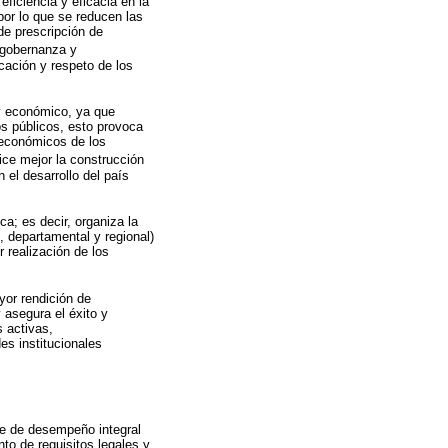
ficiencia y eficacia en la
 por lo que se reducen las
de prescripción de
e gobernanza y
cación y respeto de los
 y económico, ya que
os públicos, esto provoca
oeconómicos de los
ice mejor la construcción
 el desarrollo del país
ca; es decir, organiza la
, departamental y regional)
 realización de los
yor rendición de
 asegura el éxito y
 activas,
es institucionales
ce de desempeño integral
nto de requisitos legales y