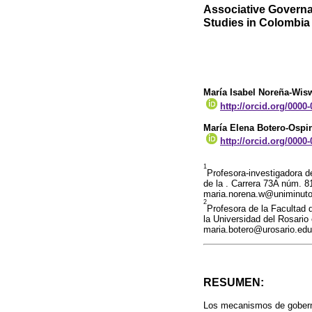
Associative Governa
Studies in Colombia
María Isabel Noreña-Wisw
http://orcid.org/0000
María Elena Botero-Ospi
http://orcid.org/0000
1
Profesora-investigadora d
de la . Carrera 73A núm. 8
maria.norena.w@uniminuto
2
Profesora de la Facultad 
la Universidad del Rosario
maria.botero@urosario.edu
RESUMEN:
Los mecanismos de gobernan