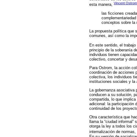
Vincent Ostrom
esta manera,
las ficciones creada
complementariedad d
conceptos sobre la r
La propuesta política que s
comunes, así como la impor
En este sentido, el trabaj
principio de la soberanía d
individuos tienen capacidad
colectivo, concertar y desa
Para Ostrom, la acción col
coordinación de acciones 
colectiva, los individuos t
instituciones sociales y la
La gobernanza asociativa p
conducen a su solución, pa
compartida, lo que implica 
adicional: la participación
continuidad de los proyect
Otra característica que ha
llama la “ciudad informal” 
otorga la ley a todos los 
internalización de normas
En su versión de socializa