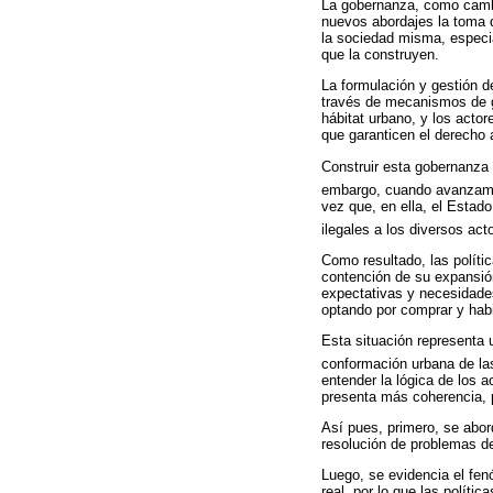
La gobernanza, como cambio
nuevos abordajes la toma d
la sociedad misma, especia
que la construyen.
La formulación y gestión de
través de mecanismos de go
hábitat urbano, y los acto
que garanticen el derecho 
Construir esta gobernanza 
embargo, cuando avanzamos
vez que, en ella, el Estad
ilegales a los diversos act
Como resultado, las políti
contención de su expansión
expectativas y necesidades
optando por comprar y habi
Esta situación representa 
conformación urbana de las
entender la lógica de los 
presenta más coherencia, p
Así pues, primero, se abor
resolución de problemas de
Luego, se evidencia el fen
real, por lo que las políti