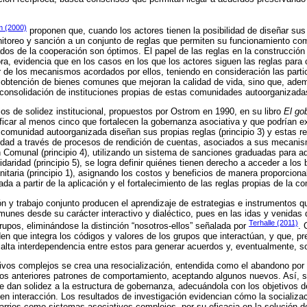
m (2000)
proponen que, cuando los actores tienen la posibilidad de diseñar su
onitoreo y sanción a un conjunto de reglas que permiten su funcionamiento c
ados de la cooperación son óptimos. El papel de las reglas en la construcció
ra, evidencia que en los casos en los que los actores siguen las reglas para c
r de los mecanismos acordados por ellos, teniendo en consideración las partic
 obtención de bienes comunes que mejoran la calidad de vida, sino que, adem
 consolidación de instituciones propias de estas comunidades autoorganizada
pios de solidez institucional, propuestos por Ostrom en 1990, en su libro
El go
tificar al menos cinco que fortalecen la gobernanza asociativa y que podrían 
comunidad autoorganizada diseñan sus propias reglas (principio 3) y estas r
dad a través de procesos de rendición de cuentas, asociados a sus mecanis
Comunal (principio 4), utilizando un sistema de sanciones graduadas para a
idaridad (principio 5), se logra definir quiénes tienen derecho a acceder a los 
itaria (principio 1), asignando los costos y beneficios de manera proporcional
ada a partir de la aplicación y el fortalecimiento de las reglas propias de la c
ión y trabajo conjunto producen el aprendizaje de estrategias e instrumentos q
nes desde su carácter interactivo y dialéctico, pues en las idas y venidas 
Terhalle (2011)
rupos, eliminándose la distinción “nosotros-ellos” señalada por
. 
n que integra los códigos y valores de los grupos que interactúan, y que, p
a alta interdependencia entre estos para generar acuerdos y, eventualmente, s
vos complejos se crea una resocialización, entendida como el abandono por p
los anteriores patrones de comportamiento, aceptando algunos nuevos. Así, s
que dan solidez a la estructura de gobernanza, adecuándola con los objetivos 
en interacción. Los resultados de investigación evidencian cómo la socializa
barrios como sistemas asociativos complejos, por su eficacia en la solución d