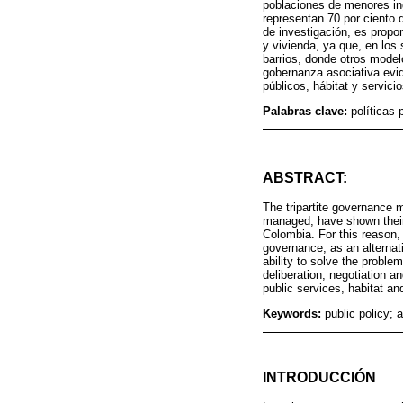
poblaciones de menores ing
representan 70 por ciento 
de investigación, es propo
y vivienda, ya que, en los
barrios, donde otros mode
gobernanza asociativa evid
públicos, hábitat y servici
Palabras clave:
políticas 
ABSTRACT:
The tripartite governance 
managed, have shown their l
Colombia. For this reason, 
governance, as an alternati
ability to solve the probl
deliberation, negotiation 
public services, habitat an
Keywords:
public policy; 
INTRODUCCIÓN