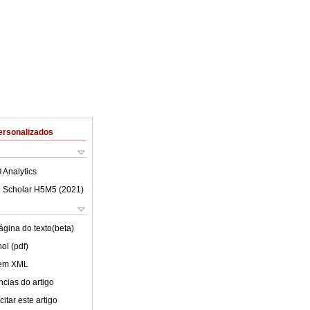
ersonalizados
 Analytics
 Scholar H5M5 (
2021
)
ágina do texto(beta)
ol (pdf)
 em XML
cias do artigo
itar este artigo