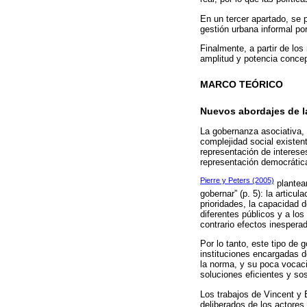
En un tercer apartado, se 
gestión urbana informal po
Finalmente, a partir de lo
amplitud y potencia concep
MARCO TEÓRICO
Nuevos abordajes de l
La gobernanza asociativa,
complejidad social existent
representación de interese
representación democrátic
Pierre y Peters (2005)
plantean
gobernar” (p. 5): la articu
prioridades, la capacidad d
diferentes públicos y a los
contrario efectos inespera
Por lo tanto, este tipo de
instituciones encargadas d
la norma, y su poca vocaci
soluciones eficientes y so
Los trabajos de Vincent y
deliberados de los actores