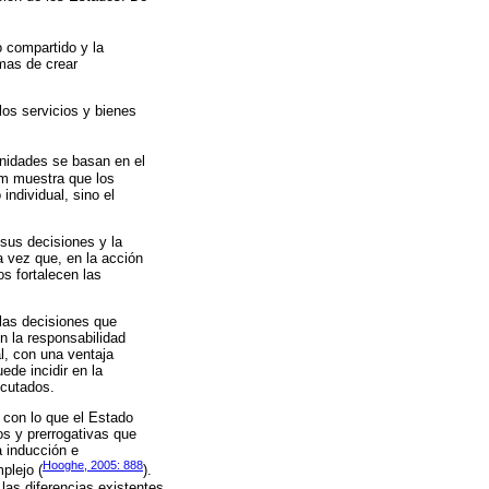
o compartido y la
rmas de crear
los servicios y bienes
unidades se basan en el
rom muestra que los
individual, sino el
 sus decisiones y la
 vez que, en la acción
os fortalecen las
 las decisiones que
n la responsabilidad
al, con una ventaja
ede incidir en la
ecutados.
 con lo que el Estado
os y prerrogativas que
a inducción e
Hooghe, 2005: 888
plejo (
).
las diferencias existentes