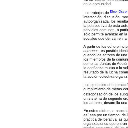
en la comunidad.
Elinor Ostro
Los trabajos de
interacción, discusión, m
autoorganizada, los result
la perspectiva de esta auto
servicios comunes, a parti
sólo permite avanzar en la
sociales que derivan en la
A partir de los ocho princi
comunes
, es posible iden
cuando los actores de una 
los miembros de la comuni
como las Juntas de Acción 
la confianza mutua o la sol
resultado de la lucha comun
la acción colectiva organiz
Los ejercicios de interacc
cumplimiento de metas comu
categorización de los subg
un sistema de segundo orde
los actores, desarrolla un
En estos sistemas asociati
así sea por un tiempo, de 
práctica deliberativa las 
organizaciones que entran 
rendimiento social de los 