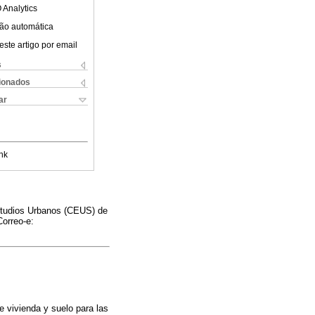
 Analytics
ão automática
este artigo por email
s
cionados
ar
nk
Estudios Urbanos (CEUS) de
Correo-e:
e vivienda y suelo para las