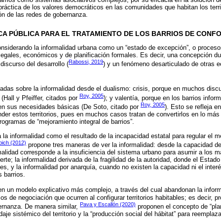
áctica de los valores democráticos en las comunidades que habitan los territ
ión de las redes de gobernanza.
TICA PÚBLICA PARA EL TRATAMIENTO DE LOS BARRIOS DE CON
considerando la informalidad urbana como un “estado de excepción”, o proceso
egales, económicos y de planificación formales. Es decir, una concepción dual
Rabossi, 2019
discurso del desarrollo (
) y un fenómeno desarticulado de otras 
das sobre la informalidad desde el dualismo: crisis, porque en muchos discu
Roy, 2005
(Hall y Pfeiffer, citados por
); y valentía, porque en los barrios infor
Roy, 2005
ven sus necesidades básicas (De Soto, citado por
). Esto se refleja e
nder estos territorios, pues en muchos casos tratan de convertirlos en lo más 
programas de “mejoramiento integral de barrios”.
a la informalidad como el resultado de la incapacidad estatal para regular el m
bich (2012)
propone tres maneras de ver la informalidad: desde la capacidad de
malidad corresponde a la insuficiencia del sistema urbano para asumir a los 
erte; la informalidad derivada de la fragilidad de la autoridad, donde el Estad
s, y la informalidad por anarquía, cuando no existen la capacidad ni el interé
s barrios.
n un modelo explicativo más complejo, a través del cual abandonan la infor
os de negociación que ocurren al configurar territorios habitables; es decir, pr
Pava y Escallón (2020)
ernanza. De manera similar,
proponen el concepto de “pla
je sistémico del territorio y la “producción social del hábitat” para reemplaza