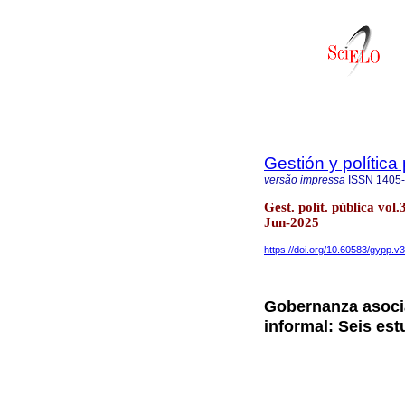
Gestión y política
versão impressa
ISSN
1405
Gest. polít. pública vo
Jun-2025
https://doi.org/10.60583/gypp.v
Gobernanza asocia
informal: Seis es