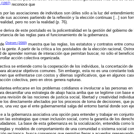
 (1997)
reconoce que
s por las asociaciones de individuos son útiles sólo a la luz del entendimient
e sus acciones partiendo de la reflexión y la elección continuas [...] son fo
ealidad, pero no son la realidad (p. 76).
e deriva de este postulado es la policentralidad en la gestión del gobierno de 
tancia de las reglas para el funcionamiento de la gobernanza.
Ostrom (2000)
o de
muestra que las reglas, los estatutos y contratos entre com
e la gente. A partir de la crítica a los postulados de la elección racional, Ost
 de aprender normas de interacción que permitan buscar, no sólo el beneficio 
rrollar acción colectiva organizada.
ectiva se entiende como la cooperación de los individuos, la concertación de
para alcanzar objetivos comunes. Sin embargo, esta no es una constante toda
ienen que enfrentarse con costos y dilemas significativos, que en algunos cas
 acción colectiva, pero en otros genera rupturas.
lantea enfocarse en los problemas cotidianos e involucrar a las personas en
ra desarrollar una estrategia de abajo hacia arriba que se legitime con base e
una revisión de las nociones de justicia social, libertad y creatividad individu
 de los directamente afectados por los procesos de toma de decisiones, que pu
os, una vez que el ente gubernamental salga del entorno barrial donde son ej
ce a la gobernanza asociativa una opción para entender y trabajar en conjunto
son las estrategias que crean inclusión social, como la garantía de los derech
ciudadanos. La base de esta gobernanza es la socialización, entendida como l
, reglas y modelos de comportamiento de una comunidad o sistema social com
ción recíproca, busca consensos que permitan llegar a acuerdos preservando 