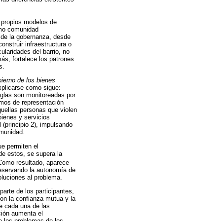
s propios modelos de
omo comunidad
n de la gobernanza, desde
onstruir infraestructura o
ularidades del barrio, no
ás, fortalece los patrones
s.
bierno de los bienes
explicarse como sigue:
eglas son monitoreadas por
mos de representación
quellas personas que violen
bienes y servicios
 (principio 2), impulsando
omunidad.
ue permiten el
de estos, se supera la
Como resultado, aparece
reservando la autonomía de
oluciones al problema.
arte de los participantes,
on la confianza mutua y la
de cada una de las
ción aumenta el
e los problemas de los