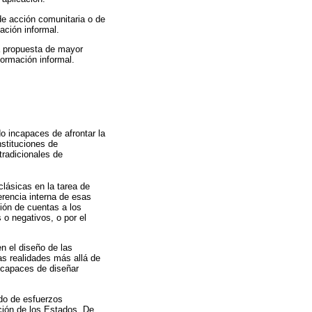
de acción comunitaria o de
ación informal.
na propuesta de mayor
formación informal.
 incapaces de afrontar la
nstituciones de
tradicionales de
lásicas en la tarea de
erencia interna de esas
ción de cuentas a los
 o negativos, o por el
n el diseño de las
as realidades más allá de
 capaces de diseñar
do de esfuerzos
ción de los Estados. De