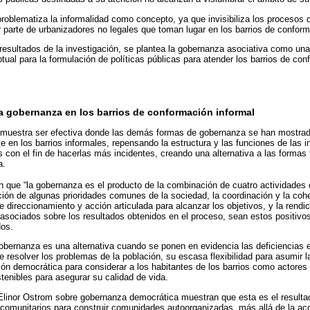
problematiza la informalidad como concepto, ya que invisibiliza los procesos 
r parte de urbanizadores no legales que toman lugar en los barrios de conform
s resultados de la investigación, se plantea la gobernanza asociativa como u
tual para la formulación de políticas públicas para atender los barrios de con
a gobernanza en los barrios de conformación informal
 muestra ser efectiva donde las demás formas de gobernanza se han mostrado
e en los barrios informales, repensando la estructura y las funciones de las i
s con el fin de hacerlas más incidentes, creando una alternativa a las formas 
a.
 que “la gobernanza es el producto de la combinación de cuatro actividades c
lación de algunas prioridades comunes de la sociedad, la coordinación y la coh
e direccionamiento y acción articulada para alcanzar los objetivos, y la rendi
 asociados sobre los resultados obtenidos en el proceso, sean estos positivos
dos.
 gobernanza es una alternativa cuando se ponen en evidencia las deficiencias e
e resolver los problemas de la población, su escasa flexibilidad para asumir l
ón democrática para considerar a los habitantes de los barrios como actores
stenibles para asegurar su calidad de vida.
 Elinor Ostrom sobre gobernanza democrática muestran que esta es el resulta
 comunitarios para construir comunidades autoorganizadas, más allá de la ac