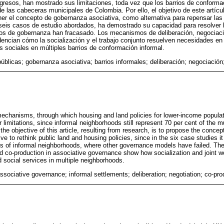
resos, han mostrado sus limitaciones, toda vez que los barrios de conforma
de las cabeceras municipales de Colombia. Por ello, el objetivo de este artícu
ner el concepto de gobernanza asociativa, como alternativa para repensar las 
 seis casos de estudio abordados, ha demostrado su capacidad para resolver 
los de gobernanza han fracasado. Los mecanismos de deliberación, negociaci
encian cómo la socialización y el trabajo conjunto resuelven necesidades en 
os sociales en múltiples barrios de conformación informal.
públicas; gobernanza asociativa; barrios informales; deliberación; negociació
mechanisms, through which housing and land policies for lower-income popula
imitations, since informal neighborhoods still represent 70 per cent of the mu
the objective of this article, resulting from research, is to propose the concep
ve to rethink public land and housing policies, since in the six case studies i
ems of informal neighborhoods, where other governance models have failed. T
and co-production in associative governance show how socialization and joint w
d social services in multiple neighborhoods.
associative governance; informal settlements; deliberation; negotiation; co-pro