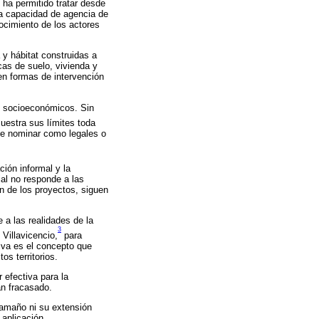
ha permitido tratar desde
la capacidad de agencia de
ocimiento de los actores
 y hábitat construidas a
cas de suelo, vivienda y
en formas de intervención
os socioeconómicos. Sin
estra sus límites toda
 de nominar como legales o
ción informal y la
al no responde a las
n de los proyectos, siguen
 a las realidades de la
3
Villavicencio,
para
iva es el concepto que
s territorios.
 efectiva para la
an fracasado.
tamaño ni su extensión
 aplicación.