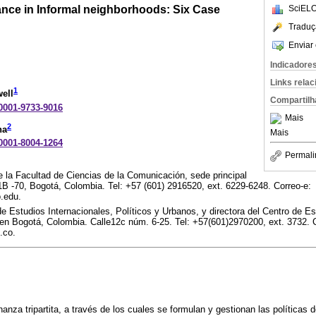
nce in Informal neighborhoods: Six Case
SciELO
Traduç
Enviar 
Indicadore
Links rela
1
ell
Compartilh
-0001-9733-9016
Mais
2
na
Mais
-0001-8004-1264
Permali
e la Facultad de Ciencias de la Comunicación, sede principal
1B -70, Bogotá, Colombia. Tel: +57 (601) 2916520, ext. 6229-6248. Correo-e:
.edu.
de Estudios Internacionales, Políticos y Urbanos, y directora del Centro de 
 en Bogotá, Colombia. Calle12c núm. 6-25. Tel: +57(601)2970200, ext. 3732. 
.co.
za tripartita, a través de los cuales se formulan y gestionan las políticas d