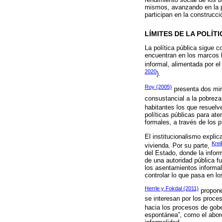
mismos, avanzando en la pr
participan en la construcc
LÍMITES DE LA POLÍ
La política pública sigue 
encuentran en los marcos l
informal, alimentada por el 
2020
).
Roy (2005)
presenta dos mira
consustancial a la pobreza 
habitantes los que resuel
políticas públicas para ate
formales, a través de los 
El institucionalismo explic
Krei
vivienda. Por su parte,
del Estado, donde la infor
de una autoridad pública fu
los asentamientos informale
controlar lo que pasa en lo
Herrle y Fokdal (2011)
propone
se interesan por los proces
hacia los procesos de gob
espontánea”, como el aborda