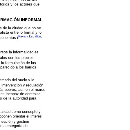
orios y los actores que
FORMACIÓN INFORMAL
s de la ciudad que no se
ista entre lo formal y lo
Pava y Escallón,
economías (
rsos la informalidad es
males son los propios
n la formulación de las
parecido a los barrios
ercado del suelo y la
 intervención y regulación
más pobres, aun en el marco
o es incapaz de controlar
s de la autoridad para
malidad como concepto y
oponen orientar el interés
neación y gestión
r la categoría de