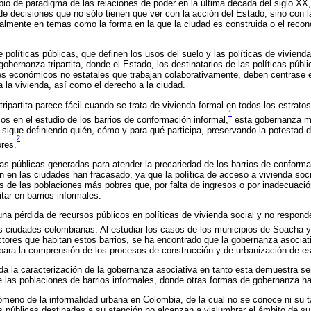
 de paradigma de las relaciones de poder en la última década del siglo XX, 
e decisiones que no sólo tienen que ver con la acción del Estado, sino con 
lmente en temas como la forma en la que la ciudad es construida o el recon
 políticas públicas, que definen los usos del suelo y las políticas de vivienda
bernanza tripartita, donde el Estado, los destinatarios de las políticas públi
res económicos no estatales que trabajan colaborativamente, deben centrase 
a la vivienda, así como el derecho a la ciudad.
tripartita parece fácil cuando se trata de vivienda formal en todos los estrat
1
 en el estudio de los barrios de conformación informal,
esta gobernanza mu
o sigue definiendo quién, cómo y para qué participa, preservando la potestad
2
ores.
cas públicas generadas para atender la precariedad de los barrios de conforma
 en las ciudades han fracasado, ya que la política de acceso a vivienda soci
 de las poblaciones más pobres que, por falta de ingresos o por inadecuació
tar en barrios informales.
una pérdida de recursos públicos en políticas de vivienda social y no responde
 ciudades colombianas. Al estudiar los casos de los municipios de Soacha y 
actores que habitan estos barrios, se ha encontrado que la gobernanza asociat
ara la comprensión de los procesos de construcción y de urbanización de esto
da la caracterización de la gobernanza asociativa en tanto esta demuestra ser
 las poblaciones de barrios informales, donde otras formas de gobernanza h
ómeno de la informalidad urbana en Colombia, de la cual no se conoce ni su 
cas públicas destinadas a su atención no alcanzan a vislumbrar el ámbito de su