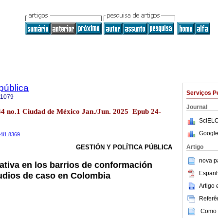
 pública
Serviços P
-1079
Journal
l.34 no.1 Ciudad de México Jan./Jun. 2025 Epub 24-
SciELO
Google
34i1.8369
Artigo
GESTIÓN Y POLÍTICA PÚBLICA
nova p
tiva en los barrios de conformación
Espanh
tudios de caso en Colombia
Artigo
Referên
Como c