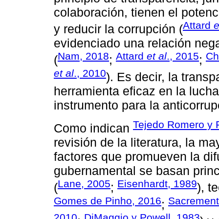
colaboración, tienen el potenc
Attard
e
y reducir la corrupción (
evidenciado una relación nega
Nam, 2018
Attard
et al
., 2015
Ch
(
;
;
et al
., 2010
). Es decir, la trans
herramienta eficaz en la luch
instrumento para la anticorrup
Tejedo Romero y F
Como indican
revisión de la literatura, la m
factores que promueven la dif
gubernamental se basan princ
Lane, 2005
Eisenhardt, 1989
(
;
), t
Gomes de Pinho, 2016
Sacrement
;
2010
DiMaggio y Powell, 1983