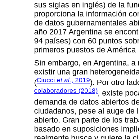
sus siglas en inglés) de la 
proporciona la información co
de datos gubernamentales abier
año 2017 Argentina se encontr
94 países) con 60 puntos sobr
primeros puestos de América L
Sin embargo, en Argentina, a 
existir una gran heterogeneid
Ciucci
et al
., 2019
(
). Por otro l
colaboradores (2018)
, existe po
demanda de datos abiertos de 
ciudadanos, pese al auge de 
abierto. Gran parte de los tr
basado en suposiciones implí
realmente busca y quiere la ci