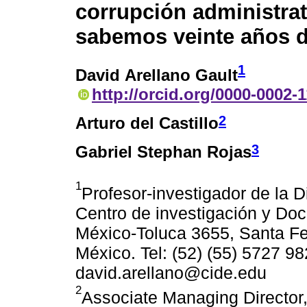
corrupción administra
sabemos veinte años 
1
David Arellano Gault
http://orcid.org/0000-0002-
2
Arturo del Castillo
3
Gabriel Stephan Rojas
1
Profesor-investigador de la D
Centro de investigación y Do
México-Toluca 3655, Santa Fe
México. Tel: (52) (55) 5727 98
david.arellano@cide.edu
2
Associate Managing Director,