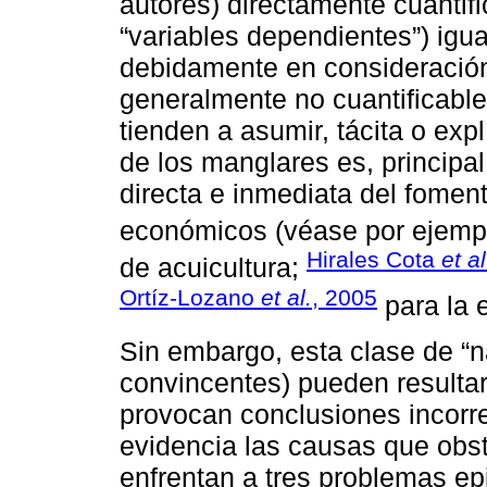
autores) directamente cuantifi
“variables dependientes”) igua
debidamente en consideración
generalmente no cuantificable
tienden a asumir, tácita o exp
de los manglares es, principa
directa e inmediata del fomen
económicos (véase por ejem
Hirales Cota
et al
de acuicultura;
Ortíz-Lozano
et al.
, 2005
para la e
Sin embargo, esta clase de “na
convincentes) pueden resultar
provocan conclusiones incorr
evidencia las causas que obs
enfrentan a tres problemas ep