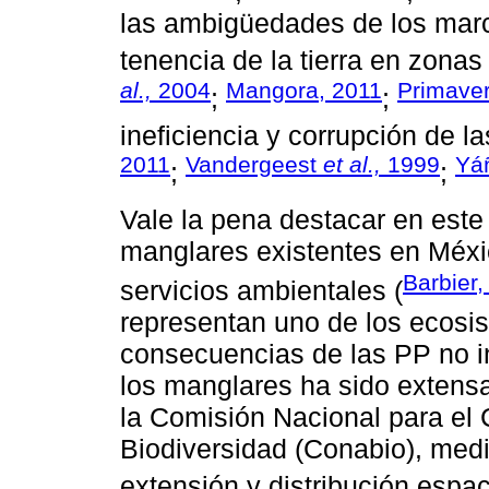
las ambigüedades de los marc
tenencia de la tierra en zonas
al.,
2004
Mangora, 2011
Primave
;
;
ineficiencia y corrupción de la
2011
Vandergeest
et al.,
1999
Yá
;
;
Vale la pena destacar en este
manglares existentes en Méxic
Barbier,
servicios ambientales (
representan uno de los ecosi
consecuencias de las PP no in
los manglares ha sido exten
la Comisión Nacional para el
Biodiversidad (Conabio), med
extensión y distribución espaci