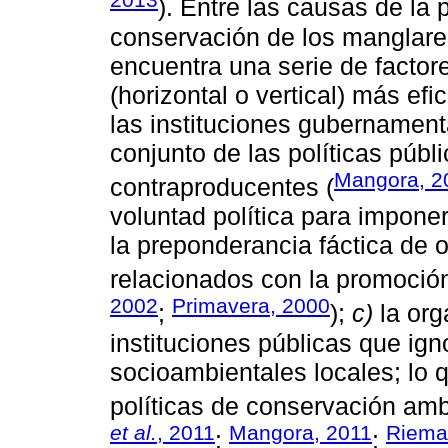
). Entre las causas de la 
conservación de los manglare
encuentra una serie de factor
(horizontal o vertical) más efi
las instituciones gubernamen
conjunto de las políticas públ
Mangora, 2
contraproducentes (
voluntad política para impone
la preponderancia fáctica de o
relacionados con la promoción
2002
Primavera, 2000
;
);
c)
la org
instituciones públicas que ign
socioambientales locales; lo 
políticas de conservación amb
et al.
, 2011
Mangora, 2011
Riem
;
;