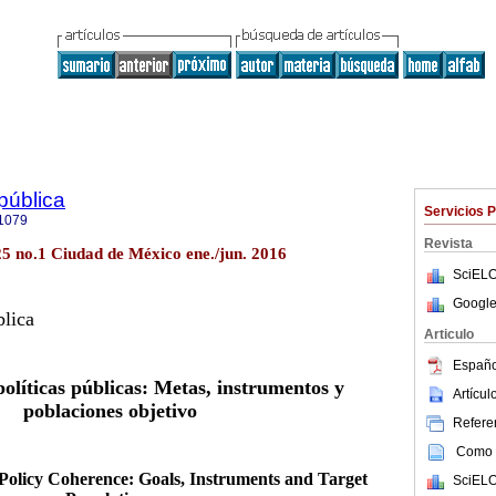
 pública
Servicios 
1079
Revista
.25 no.1 Ciudad de México ene./jun. 2016
SciELO
Google
blica
Articulo
Españo
olíticas públicas: Metas, instrumentos y
Artícu
poblaciones objetivo
Referen
Como c
 Policy Coherence: Goals, Instruments and Target
SciELO