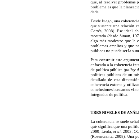
que, al resolver problemas 
problema es que la planeació
dada.
Desde luego, una coherencia 
que sustente una relación c
Cortés, 2008). Ese ideal a
mostrado (desde Simon, 1974
algo más modesto: que la c
problemas amplios y que no 
públicos no puede ser la suma
Para construir este argument
enfocado a la coherencia inte
de política pública
(policy 
políticas públicas de un mi
detallado de esta dimensión
coherencia externa y utiliza
conclusiones buscamos vincul
integrados de política.
TRES NIVELES DE ANÁL
La coherencia se suele seña
qué significa que una polít
2009; Lerda,
et al,
2003; OCD
(Rosencrantz, 2008). Una po