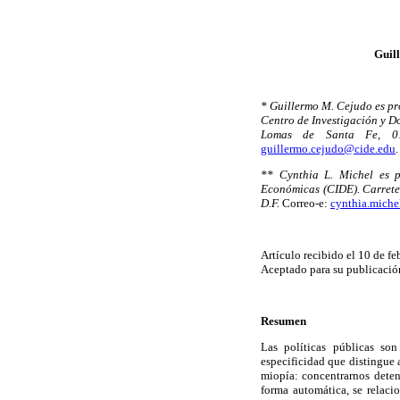
Guil
* Guillermo M. Cejudo es pr
Centro de Investigación y 
Lomas de Santa Fe, 0
guillermo.cejudo@cide.edu
.
** Cynthia L. Michel es p
Económicas (CIDE). Carrete
D.F.
Correo-e:
cynthia.mich
Artículo recibido el 10 de fe
Aceptado para su publicación
Resumen
Las políticas públicas so
especificidad que distingue 
miopía: concentrarnos deteni
forma automática, se relaci