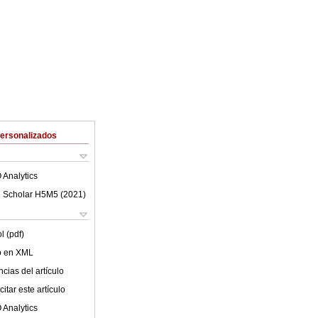
Personalizados
 Analytics
 Scholar H5M5 (
2021
)
l (pdf)
lo en XML
cias del artículo
itar este artículo
 Analytics