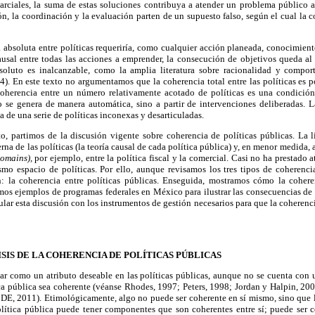
parciales, la suma de estas soluciones contribuya a atender un problema público a
n, la coordinación y la evaluación parten de un supuesto falso, según el cual la co
absoluta entre políticas requeriría, como cualquier acción planeada, conocimiento
ausal entre todas las acciones a emprender, la consecución de objetivos queda al
bsoluto es inalcanzable, como la amplia literatura sobre racionalidad y compor
). En este texto no argumentamos que la coherencia total entre las políticas es 
oherencia entre un número relativamente acotado de políticas es una condición 
se genera de manera automática, sino a partir de intervenciones deliberadas. 
 de una serie de políticas inconexas y desarticuladas.
o, partimos de la discusión vigente sobre coherencia de políticas públicas. La l
rna de las políticas (la teoría causal de cada política pública) y, en menor medida, 
domains),
por ejemplo, entre la política fiscal y la comercial. Casi no ha prestado 
smo espacio de políticas. Por ello, aunque revisamos los tres tipos de coherenci
: la coherencia entre políticas públicas. Enseguida, mostramos cómo la cohere
mos ejemplos de programas federales en México para ilustrar las consecuencias de l
ar esta discusión con los instrumentos de gestión necesarios para que la coherencia
ISIS DE LA COHERENCIA DE POLÍTICAS PÚBLICAS
lar como un atributo deseable en las políticas públicas, aunque no se cuenta con
ica pública sea coherente (véanse Rhodes, 1997; Peters, 1998; Jordan y Halpin, 2
E, 2011). Etimológicamente, algo no puede ser coherente en sí mismo, sino que l
lítica pública puede tener componentes que son coherentes entre sí; puede ser c