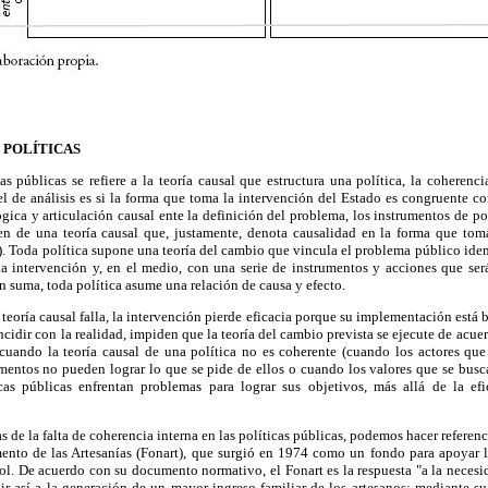
 POLÍTICAS
as públicas se refiere a la teoría causal que estructura una política, la coherencia
el de análisis es si la forma que toma la intervención del Estado es congruente c
gica y articulación causal ente la definición del problema, los instrumentos de pol
rten de una teoría causal que, justamente, denota causalidad en la forma que tom
. Toda política supone una teoría del cambio que vincula el problema público iden
la intervención y, en el medio, con una serie de instrumentos y acciones que ser
n suma, toda política asume una relación de causa y efecto.
teoría causal falla, la intervención pierde eficacia porque su implementación está 
ncidir con la realidad, impiden que la teoría del cambio prevista se ejecute de acu
uando la teoría causal de una política no es coherente (cuando los actores que 
mentos no pueden lograr lo que se pide de ellos o cuando los valores que se busca
icas públicas enfrentan problemas para lograr sus objetivos, más allá de la ef
as de la falta de coherencia interna en las políticas públicas, podemos hacer referen
nto de las Artesanías (Fonart), que surgió en 1974 como un fondo para apoyar la
ol. De acuerdo con su documento normativo, el Fonart es la respuesta "a la necesi
uir así a la generación de un mayor ingreso familiar de los artesanos; mediante s