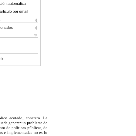
ción automática
artículo por email
s
cionados
nk
lico acotado, concreto. La
 puede generar un problema de
nto de políticas públicas, de
das e implementadas no es lo