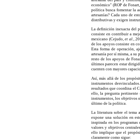
económico" (ROP de Fonart, 2
política busca fomentar la a
artesanías? Cada uno de esto
distributivas y exigen instru
La definición inexacta del p
consiste en contribuir a mejo
mexicano (Cejudo,
et al.,
201
de los apoyos consiste en c
Esta forma de operación, aj
artesanía por sí misma, a su 
resto de los apoyos de Fonar
últimos parecen estar dirigi
cuenten con mayores capacid
Así, más allá de los propósi
instrumentos desvinculados.
resultados que coordina el C
ello, la pregunta pertinent
instrumentos, los objetivos 
último de la política.
La literatura sobre el tem
expone una solución en este
inspirada en los programas d
valores y objetivos centrale
ello implique que el propósi
claramente como sigue: