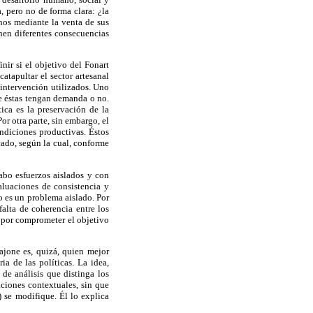
, pero no de forma clara: ¿la
anos mediante la venta de sus
enen diferentes consecuencias
nir si el objetivo del Fonart
catapultar el sector artesanal
 intervención utilizados. Uno
e éstas tengan demanda o no.
ica es la preservación de la
or otra parte, sin embargo, el
ondiciones productivas. Éstos
cado, según la cual, conforme
cabo esfuerzos aislados y con
aluaciones de consistencia y
o es un problema aislado. Por
alta de coherencia entre los
n por comprometer el objetivo
jone es, quizá, quien mejor
a de las políticas. La idea,
 de análisis que distinga los
aciones contextuales, sin que
) se modifique. Él lo explica