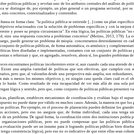
sobre políticas públicas y revelan uno de los atributos centrales del análisis de polí
ica se distingue de, por ejemplo, un plan general o un programa sectorial, por s
, sino concretos, contextualizados y contenidos.
 frasea en forma clara: "la política pública se entiende [...] como un plan específic
objetivos relacionados con la solución de problemas específicos y con la mejora d
ferente y posee su propia circunstancia". En esta lógica, las políticas públicas "no
ad, sino una respuesta concreta a problemas concretos" (Merino, 2013, 179). La es
mbargo, puede generar un problema de miopía: concentrarnos detenidamente en cada 
e conjunto de políticas públicas, de forma automática, es armónico y complementario
olíticas bien diseñadas e implementadas, contamos con un conjunto de políticas 
ntan o refuerzan y que, en agregado, resuelven, ahora sí, los grandes problemas de
 veces encontramos políticas incoherentes entre sí, aun cuando cada una atiende de 
). Existe una amplia variedad de políticas que son efectivas, que cumplen con 
arios, pero que, al valorarlas desde una perspectiva más amplia, son redundantes,
uen más o menos los mismos objetivos y, en ningún caso queda claro cuál es el o
a lo harán. Como resultado de esta incapacidad de ver más allá de una sola polí
tengan lógica y sentido, pero que, como conjunto de políticas públicas presenten va
icas, planifican, establecen mecanismos de coordinación y evalúan bajo el supue
e supuesto no puede darse por válido en muchos casos. Además, la manera en que los 
 las políticas. Por ejemplo, en el proceso de planeación pueden definirse los grande
sus acciones, pero eso no asegura que, de forma individual, cada una tenga un
 de un problema. De igual forma, la coordinación entre dos instituciones podría p
 organizaciones públicas, pero no puede compensar que las políticas públic
na evaluación puede ser un insumo para ir logrando políticas públicas bien diseña
al tenga consistencia lógica), pero eso no es indicativo de que entre ellas sean coh