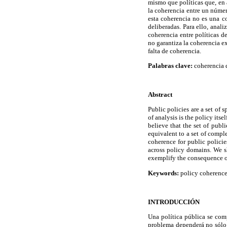
mismo que políticas que, en
la coherencia entre un númer
esta coherencia no es una co
deliberadas. Para ello, anali
coherencia entre políticas d
no garantiza la coherencia e
falta de coherencia.
Palabras clave:
coherencia d
Abstract
Public policies are a set of 
of analysis is the policy its
believe that the set of publ
equivalent to a set of comple
coherence for public polici
across policy domains. We s
exemplify the consequence of
Keywords:
policy coherence,
INTRODUCCIÓN
Una política pública se com
problema dependerá no sólo d