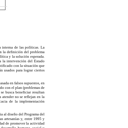
 interna de las políticas. La
on la definición del problema
ítica y la solución esperada.
a la intervención del Estado
tificado con la situación que
án usados para lograr ciertos
basada en falsos supuestos, en
erdo con el plan (problemas de
se busca beneficiar resultan
 atender no se reflejan en la
icacia de la implementación
cia al diseño del Programa del
s artesanías y, entre 1995 y
dad de promover la actividad
u desarrollo humano, social y