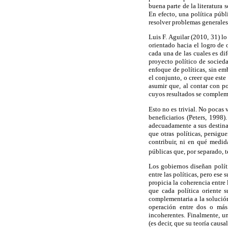
buena parte de la literatura 
En efecto, una política públ
resolver problemas generales
Luis F. Aguilar (2010, 31) lo
orientado hacia el logro de 
cada una de las cuales es di
proyecto político de socied
enfoque de políticas, sin e
el conjunto, o creer que est
asumir que, al contar con p
cuyos resultados se compleme
Esto no es trivial. No pocas
beneficiarios (Peters, 1998
adecuadamente a sus destinat
que otras políticas, persig
contribuir, ni en qué medid
públicas que, por separado, 
Los gobiernos diseñan polít
entre las políticas, pero es
propicia la coherencia entre
que cada política oriente 
complementaria a la solución
operación entre dos o más
incoherentes. Finalmente, u
(es decir, que su teoría caus