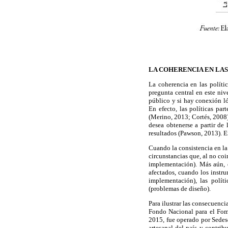
LA COHERENCIA EN LAS
La coherencia en las polític
pregunta central en este niv
público y si hay conexión ló
En efecto, las políticas pa
(Merino, 2013; Cortés, 2008)
desea obtenerse a partir de 
resultados (Pawson, 2013). E
Cuando la consistencia en la 
circunstancias que, al no coi
implementación). Más aún, c
afectados, cuando los instru
implementación), las polít
(problemas de diseño).
Para ilustrar las consecuenci
Fondo Nacional para el Fome
2015, fue operado por Sedes
artesanal del país y contrib