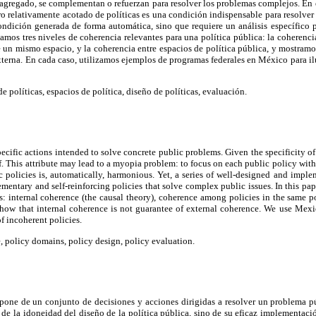
 agregado, se complementan o refuerzan para resolver los problemas complejos. En
o relativamente acotado de políticas es una condición indispensable para resolve
ndición generada de forma automática, sino que requiere un análisis específico p
zamos tres niveles de coherencia relevantes para una política pública: la coherencia 
e un mismo espacio, y la coherencia entre espacios de política pública, y mostram
xterna. En cada caso, utilizamos ejemplos de programas federales en México para ilu
e políticas, espacios de política, diseño de políticas, evaluación.
specific actions intended to solve concrete public problems. Given the specificity of
elf. This attribute may lead to a myopia problem: to focus on each public policy wit
ic policies is, automatically, harmonious. Yet, a series of well-designed and imple
mentary and self-reinforcing policies that solve complex public issues. In this pap
es: internal coherence (the causal theory), coherence among policies in the same 
how that internal coherence is not guarantee of external coherence. We use Me
 incoherent policies.
 policy domains, policy design, policy evaluation.
pone de un conjunto de decisiones y acciones dirigidas a resolver un problema p
e la idoneidad del diseño de la política pública, sino de su eficaz implementaci