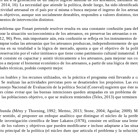
014, 16). La necesidad que atiende la política, desde luego, ha sido identificada
ctividad artesanal en el país por sí misma o busca mejorar el ingreso de los artes
s objetivos, aunque son socialmente deseables, responden a valores distintos, ti
mentos de intervención distintos.
roblema que Fonart pretende resolver resulta en una constante confusión para defi
rar la situación socioeconómica de los artesanos, en preservar las artesanías o en 
2, 96). Pero, más importante aún, esta confusión se refleja en los instrumentos de
omprar todas las artesanías que los artesanos produzcan, independientemente de qu
ena en su totalidad a la lógica de mercado, apunta a que el objetivo de la polít
preservación por el valor intrínseco que tiene como patrimonio cultural inmaterial. P
t consiste en capacitar y asistir técnicamente a los artesanos, para mejorar sus c
dos a mejorar el bienestar económico de los artesanos, a partir de una lógica de mer
ades técnicas, podrán competir mejor.
tos loables y los recursos utilizados, en la práctica el programa está llevando a 
 Se realizan las actividades previstas pero se desatienden los propósitos. Las ev
onsejo Nacional de Evaluación de la política Social (Coneval) sugieren que éste n
e es cómo evitar que las buenas intenciones queden atrapadas en un problema de f
o las poblaciones objetivo, o que se realicen remiendos (Teles, 2013) que termine
a abunda (Mény y Thoening, 1992; Merino, 2013; Stone, 2004; Aguilar, 2009). Ma
 sentido, al proponer un enfoque analítico que distingue el núcleo de la periferi
e investigación científica de Imre Lakatos (1978), consiste en utilizar una lente
s de los valores y objetivos que pueden modificarse e incluso adaptarse a las situ
to principal de la política (el núcleo duro que articula el problema y la solución