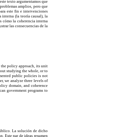
 este texto argumentamos que
r problemas amplios, pero que
ara este fin e intervenciones
interna (la teoría causal), la
os cómo la coherencia interna
strar las consecuencias de la
 the policy approach, its unit
hout studying the whole, or to
mented public policies is not
er, we analyze three levels of
policy domain, and coherence
xican government programs to
úblico. La solución de dicho
ón. Este par de ideas resumen