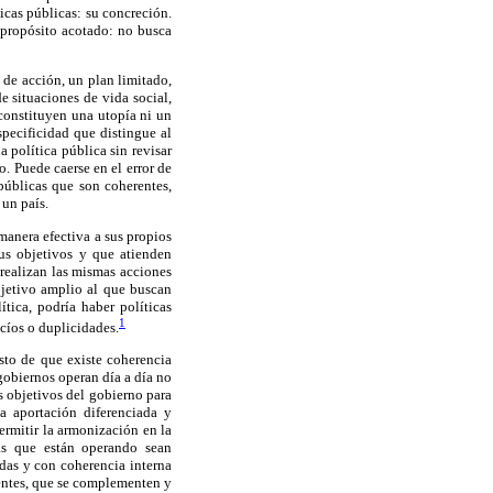
ticas públicas: su concreción.
u propósito acotado: no busca
o de acción, un plan limitado,
e situaciones de vida social,
 constituyen una utopía ni un
pecificidad que distingue al
política pública sin revisar
. Puede caerse en el error de
públicas que son coherentes,
 un país.
manera efectiva a sus propios
sus objetivos y que atienden
 realizan las mismas acciones
bjetivo amplio al que buscan
tica, podría haber políticas
1
cíos o duplicidades.
sto de que existe coherencia
gobiernos operan día a día no
s objetivos del gobierno para
a aportación diferenciada y
ermitir la armonización en la
as que están operando sean
das y con coherencia interna
erentes, que se complementen y