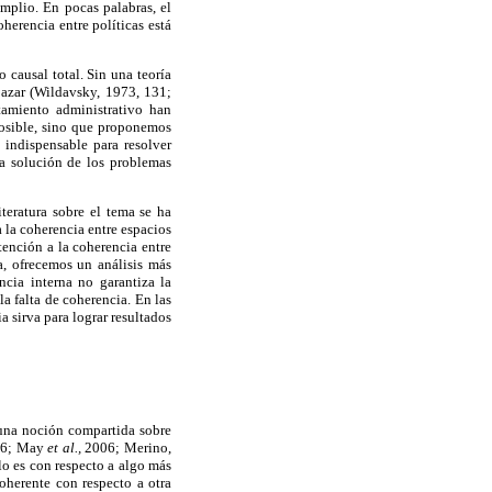
mplio. En pocas palabras, el
herencia entre políticas está
 causal total. Sin una teoría
 azar (Wildavsky, 1973, 131;
tamiento administrativo han
posible, sino que proponemos
indispensable para resolver
La solución de los problemas
iteratura sobre el tema se ha
a la coherencia entre espacios
atención a la coherencia entre
a, ofrecemos un análisis más
ncia interna no garantiza la
a falta de coherencia. En las
 sirva para lograr resultados
 una noción compartida sobre
006; May
et al.,
2006; Merino,
o es con respecto a algo más
oherente con respecto a otra