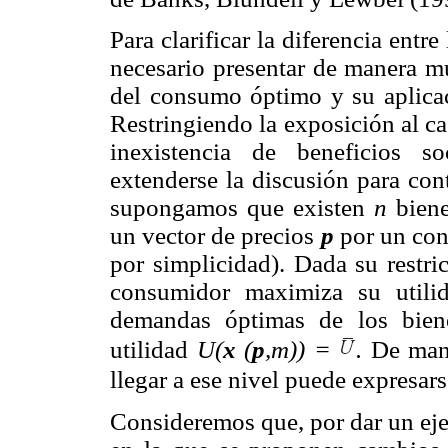
Para clarificar la diferencia ent
necesario presentar de manera m
del consumo óptimo y su aplica
Restringiendo la exposición al c
inexistencia de beneficios s
extenderse la discusión para cont
supongamos que existen
n
biene
un vector de precios
p
por un con
por simplicidad). Dada su restri
consumidor maximiza su utilid
demandas óptimas de los bie
utilidad
U(
x
(
p
,m)) =
.
De mane
llegar a ese nivel puede expresar
Consideremos que, por dar un eje