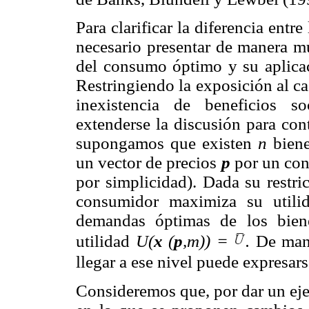
Para clarificar la diferencia ent
necesario presentar de manera m
del consumo óptimo y su aplica
Restringiendo la exposición al c
inexistencia de beneficios s
extenderse la discusión para cont
supongamos que existen
n
biene
un vector de precios
p
por un con
por simplicidad). Dada su restri
consumidor maximiza su utilid
demandas óptimas de los bie
utilidad
U(
x
(
p
,m)) =
.
De mane
llegar a ese nivel puede expresar
Consideremos que, por dar un eje