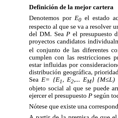
Definición de la mejor cartera
Denotemos por
E
el estado a
0
respecto al que se va a resolver 
del DM. Sea
P
el presupuesto 
proyectos candidatos individual
el conjunto de las diferentes c
cumplen con las restricciones pr
estar influidas por consideracion
distribución geográfica, prioridad
Sea
E= {E
, E
,... E
} {M≤L)
1
2
M
objeto social al que se puede ar
ejercer el presupuesto
P
según to
Nótese que existe una correspond
A partir de la premisa de que e