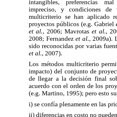
intangibles, preferencias ma
impreciso, y condiciones de v
multicriterio se han aplicado r
proyectos públicos (e.g. Gabriel
et al.,
2006; Mavrotas
et al.,
20
2008; Fernandez
et al.,
2009a). L
sido reconocidas por varias fuen
et al.,
2007).
Los métodos multicriterio perm
impacto) del conjunto de proyect
de llegar a la decisión final so
acuerdo con el orden de los pro
(e.g. Martino, 1995); pero esto s
i) se confía plenamente en las pr
ii) diferencias en costo no pueden