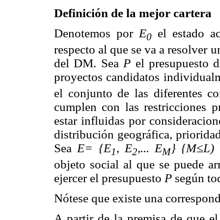
Definición de la mejor cartera
Denotemos por
E
el estado a
0
respecto al que se va a resolver 
del DM. Sea
P
el presupuesto 
proyectos candidatos individual
el conjunto de las diferentes c
cumplen con las restricciones pr
estar influidas por consideracion
distribución geográfica, prioridad
Sea
E= {E
, E
,... E
} {M≤L)
1
2
M
objeto social al que se puede ar
ejercer el presupuesto
P
según to
Nótese que existe una correspond
A partir de la premisa de que e