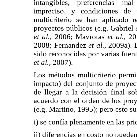
intangibles, preferencias ma
impreciso, y condiciones de v
multicriterio se han aplicado r
proyectos públicos (e.g. Gabriel
et al.,
2006; Mavrotas
et al.,
20
2008; Fernandez
et al.,
2009a). L
sido reconocidas por varias fuen
et al.,
2007).
Los métodos multicriterio perm
impacto) del conjunto de proyect
de llegar a la decisión final so
acuerdo con el orden de los pro
(e.g. Martino, 1995); pero esto s
i) se confía plenamente en las pr
ii) diferencias en costo no pueden