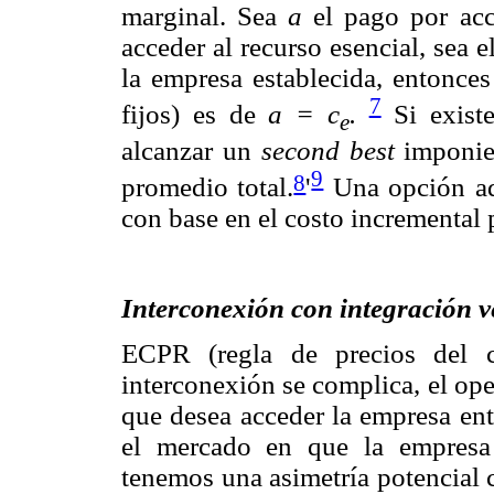
marginal. Sea
a
el pago por acce
acceder al recurso esencial, sea 
la empresa establecida, entonce
7
fijos) es de
a = c
.
Si existe
e
alcanzar un
second best
imponie
9
8
promedio total.
'
Una opción adic
con base en el costo incremental
Interconexión con integración ve
ECPR (regla de precios del c
interconexión se complica, el ope
que desea acceder la empresa ent
el mercado en que la empresa 
tenemos una asimetría potencial 