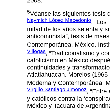
2008.
5
Véanse las siguientes tesis 
Naymich López Macedonio
, “Los
mitad de los años setenta y s
anticomunista”, tesis de maes
Contemporánea, México, Insti
Villegas
, “Tradicionalismo y co
catolicismo en México después
continuidades y transformacio
Atlatlahuacan, Morelos (1965-
Moderna y Contemporánea, Méx
Virgilio Santiago Jiménez
, “Entre
y católicos contra la ‘conspir
México y Tacuara de Argentina