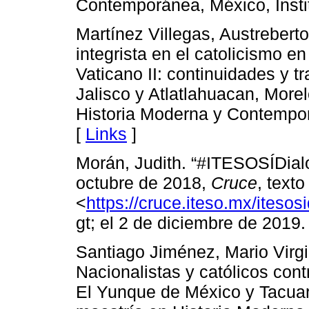
Contemporánea, México, Insti
Martínez Villegas, Austrebert
integrista en el catolicismo e
Vaticano II: continuidades y 
Jalisco y Atlatlahuacan, More
Historia Moderna y Contempor
[
Links
]
Morán, Judith. “#ITESOSÍDialo
octubre de 2018,
Cruce
, text
<
https://cruce.iteso.mx/itesos
gt; el 2 de diciembre de 2019.
Santiago Jiménez, Mario Virgili
Nacionalistas y católicos cont
El Yunque de México y Tacuara