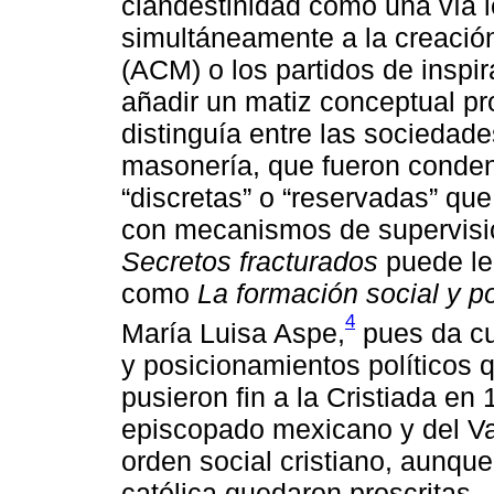
clandestinidad como una vía l
simultáneamente a la creació
(ACM) o los partidos de inspir
añadir un matiz conceptual pro
distinguía entre las sociedade
masonería, que fueron condena
“discretas” o “reservadas” q
con mecanismos de supervisión
Secretos fracturados
puede le
como
La formación social y po
4
María Luisa Aspe,
pues da cu
y posicionamientos políticos q
pusieron fin a la Cristiada en
episcopado mexicano y del Vat
orden social cristiano, aunque 
católica quedaron proscritas.