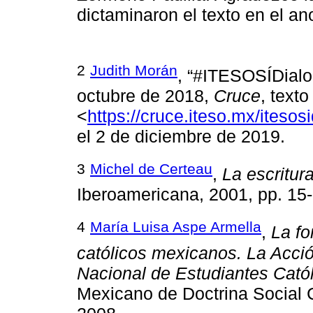
dictaminaron el texto en el an
2
Judith Morán
, “#ITESOSÍDialog
octubre de 2018,
Cruce
, text
<
https://cruce.iteso.mx/itesos
el 2 de diciembre de 2019.
3
Michel de Certeau
,
La escritura
Iberoamericana, 2001, pp. 15-
4
María Luisa Aspe Armella
,
La fo
católicos mexicanos. La Acci
Nacional de Estudiantes Cató
Mexicano de Doctrina Social 